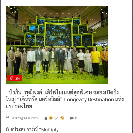
บันเทิง
‘บิวกิ้น–พุฒิพงศ์’ เสิร์ฟโมเมนต์สุดพิเศษ ฉลองเปิดยิ่ง
ใหญ่ “เซ็นทรัล นอร์ทวิลล์” Longevity Destination แห่ง
แรกของไทย
0
4 กรกฎาคม 2026
^ jo ^
เปิดประสบการณ์ “Multiply