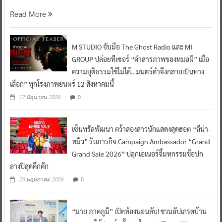
Read More
M STUDIO จับมือ The Ghost Radio และ MI
GROUP ปล่อยทีเซอร์ “คำสารภาพของหมอผี” เมื่อ
ความยุติธรรมใช้ไม่ได้…มนตร์ดำจึงกลายเป็นทาง
เลือก” ทุกโรงภาพยนตร์ 12 สิงหาคมนี้
0
17 มิถุนายน 2026
เซ็นทรัลพัฒนา คว้าสองสาวนักแสดงสุดฮอต “ลีน่า-
หมิว” รับภารกิจ Campaign Ambassador “Grand
Grand Sale 2026” ปลุกเอเนอร์จี้มหกรรมช้อปก
ลางปีสุดคึกคัก
0
29 พฤษภาคม 2026
“มาย ภาคภูมิ” เปิดห้องนอนลับ! ชวนอัปเกรดบ้าน