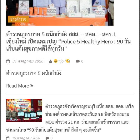
ข่าวตำรวจ
ตำรวจภูธรภาค 5 ผนึกกำลัง สสส. – สคล. – สคร.1
เชียงใหม่ เปิดแคมเปญ “Police 5 Healthy Hero : 90 วัน
เก็บแต้มสุขภาพดีได้ทุกวัน”
0
31 กรกฎาคม 2026
^ jo ^
ตำรวจภูธรภาค 5 ผนึกกำลัง
Read More
ตำรวจภูธรจังหวัดกาญจนบุรี ผนึก สสส.-สคล. เครือ
ข่ายองค์กรงดเหล้าภาคตะวันตก 8 จังหวัด ลงนาม
MOU ตำรวจ 21 สภ. ร่วมงดเหล้าเข้าพรรษา และ
ชวนคนไทย “90 วันเก็บแต้มสุขภาพดี สิ่งดี ๆ จะเกิดขึ้น”
0
10 กรกฎาคม 2026