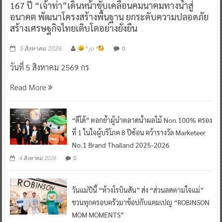
167 ปี “เจ้าท่า”เดินหน้าขับเคลื่อนคมนาคมทางน้ำสู่
อนาคต พัฒนาโครงสร้างพื้นฐาน ยกระดับความปลอดภัย
สร้างเศรษฐกิจไทยเติบโตอย่างยั่งยืน
0
5 สิงหาคม 2026
^ jo ^
วันที่ 5 สิงหาคม 2569 กร
Read More
“ดีโด้” ตอกย้ำผู้นำตลาดน้ำผลไม้ Non 100% ครอง
ที่ 1 ในใจผู้บริโภค 8 ปีซ้อน คว้ารางวัล Marketeer
No.1 Brand Thailand 2025-2026
0
4 สิงหาคม 2026
วันแม่ปีนี้ “ห้างโรบินสัน” ส่ง “ส่วนลดตามใจแม่”
ชวนทุกครอบครัวมาช้อปกับแคมเปญ “ROBINSON
MOM MOMENTS”