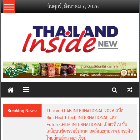
Skip
วันศุกร์, สิงหาคม 7, 2026
to
content
thailandinsidenew.com
Thailand
Inside
New
Breaking News:
Thailand LAB INTERNATIONAL 2026 ผนึก
Bio+HealthTech INTERNATIONAL และ
FutureCHEM INTERNATIONAL เปิดเวที AI ขับ
เคลื่อนนวัตกรรมวิทยาศาสตร์และสุขภาพ ยกระดับ
ไทยสู่ศูนย์กลางอาเซียน