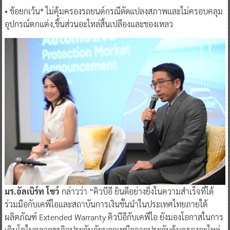
• ข้อยกเว้น* ไม่คุ้มครองรถยนต์กรณีดัดแปลงสภาพและไม่ครอบคลุม
อุปกรณ์ตกแต่ง,ชิ้นส่วนอะไหล่สิ้นเปลืองและของเหลว
มร.อัลเบิร์ท โชว์
กล่าวว่า “คิวบีอี ยินดีอย่างยิ่งในความสำเร็จที่ได้
ร่วมมือกับเคพีไอและสถาบันการเงินชั้นนำในประเทศไทยภายใต้
ผลิตภัณฑ์ Extended Warranty คิวบีอีกับเคพีไอ ยังมองโอกาสในการ
เติบโตในตลาดธุรกิจประกันภัยนอกเหนือจากประกันคุ้มครองอะไหล่