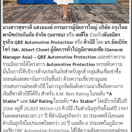
นางสาวสุชาวดี แสงอนงค์ กรรมการผู้จัดการใหญ่ บริษัท กรุงไทย
พานิชประกันภัย จำกัด (มหาชน)
หรือ
เคพีไอ
ร่วมกับ
พันธมิตร
ธุรกิจ QBE Automotive Protection
หรือ
คิวบีอี
โดย
มร.อัลเบิร์ท
โชว์ (Mr. Albert Chow) ผู้จัดการทั่วไปภูมิภาคเอเชีย (General
Manager Asia) – QBE Automotive Protection
แถลงข่าวความ
ร่วมมือภายใต้โครงการ
Automotive Protection
ยกระดับความ
มั่นใจการให้บริการด้านประกันภัยสำหรับลูกค้ากลุ่มสินเชื่อเช่าซื้อ
รถยนต์และสถาบันการเงินชั้นนำ ด้วยความเชี่ยวชาญและ
ประสบการณ์ของคิวบีอี ในการถูกจัดอันดับความน่าเชื่อถือทางการ
เงินที่ทางคิวบีอีได้รับ สำหรับ A.M. Best Rating ในระดับ
“A
Stable”
และ
S&P Rating
ในระดับ
“A+ Stable”
โดยมีรายได้ในปี
2566 อยู่ที่ 20,825 Million U$ คิวบีอี เริ่มดำเนินธุรกิจตั้งแต่ปี 1997
ในตลอดระยะเวลา 27 ปี ที่ดำเนินธุรกิจกว่า 30 ประเทศทั่วโลกและ
ดำเนินธุรกิจในประเทศไทยกว่า 20 ปี และอีก 6 ประเทศในภูมิภาค
เอเชีย QBE Automotive Protection ได้ให้ความคุ้มครองรถยนต์ของ