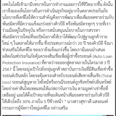
เทคโนโลยีเข้ามามีบทบาทในการทำงานและการใช้ชีวิตมากขึ้น ดังนั้น
เราจึงมองเห็นโอกาสในการดำเนินธุรกิจอยู่มากในตลาดประกันภัย
นโยบายที่เคพีไอให้ความสำคัญคือการพัฒนาเพื่อเพิ่มยอดขายร่วมกับ
พันธมิตรที่มีความแข็งแกร่งอย่างคิวบีอี หรือพันธมิตรทุกๆ รายที่เรา
ร่วมมืออยู่ในปัจจุบัน หรือการสนับสนุนนโยบายในการสรรหา
พันธมิตรรายใหม่ที่จะเปิดโอกาสให้เราได้พัฒนาไปสู่ฐานลูกค้าราย
ใหม่ ๆ ในตลาดให้มากขึ้น ซึ่งประสบการณ์กว่า 20 ปี ของคิวบีอี จึงมา
ช่วยเสริมให้เคพีไอ ของเรายิ่งแข็งแกร่งขึ้น โดยเรามีแผนนำเสนอ
ผลิตภัณฑ์ประกันภัยคุ้มครองสินเชื่อเพื่อผู้เช่าซื้อรถยนต์ (Auto Loan
Protection Insurance) ที่คาดว่าจะออกสู่ตลาดภายในไตรมาส 3 ปี
2567 นี้ โดยจะมุ่งเป้าไปยังกลุ่มลูกค้าสถาบันการเงินที่มีสินเชื่อเช่าซื้อ
รถยนต์เป็นหลัก โดยจะคุ้มครองสำหรับรถยนต์เสียหายสิ้นเชิง (Total
loss) รถยนต์สูญหาย ไฟไหม้หรือกรณีรถยนต์ถูกชิงทรัพย์ปล้นทรัพย์
โดยจ่ายค่าสินไหมทดแทนให้แก่สถาบันการเงิน ตามมูลค่าเช่าซื้อที่
เหลืออยู่ และได้ตั้งเป้าหมายที่จะเดินหน้าเพิ่มยอดขายร่วมกับคิวบีอี
ให้เติบโตถึง 30% ภายใน 5 ปีข้างหน้า ” นางสาวสุชาวดี แสงอนงค์
กรรมการผู้จัดการใหญ่เคพีไอ กล่าวเสริม