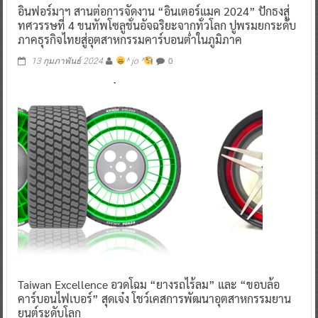
อินฟอร์มาฯ สานต่อการจัดงาน “อินเตอร์แมค 2024” ปักธงสู่
ทศวรรษที่ 4 ขนทัพโซลูชั่นอัจฉริยะจากทั่วโลก ปูพรมยกระดับ
ภาคธุรกิจไทยสู่อุตสาหกรรมคาร์บอนต่ำในภูมิภาค
0
13 กุมภาพันธ์ 2024
^ jo ^
Taiwan Excellence อวดโฉม “ยางรถไร้ลม” และ “ขอบล้อ
คาร์บอนไฟเบอร์” สุดเจ๋ง โชว์เคสการพัฒนาอุตสาหกรรมยาน
ยนต์ระดับโลก