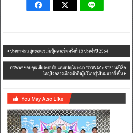
Post
ประกาศผล สุดยอดเซเว่นบุ๊คอวอร์ด ครั้งที่ 18 ประจำปี 2564
navigation
COWAY ขอบคุณเสียงตอบรับแคมเปญโฆษณา “COWAY x BTS” หลังสื่อ
ใหญ่ใจกลางเมืองเข้าถึงผู้บริโภครุ่นใหม่มากยิ่งขึ้น
You May Also Like