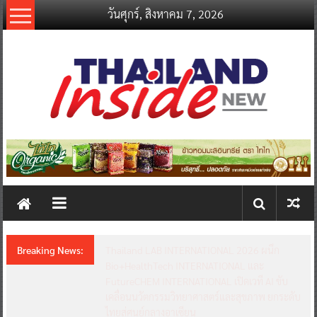
Skip
วันศุกร์, สิงหาคม 7, 2026
to
content
thailandinsidenew.com
Thailand
Inside
New
Breaking News:
Thailand LAB INTERNATIONAL 2026 ผนึก
Bio+HealthTech INTERNATIONAL และ
FutureCHEM INTERNATIONAL เปิดเวที AI ขับ
เคลื่อนนวัตกรรมวิทยาศาสตร์และสุขภาพ ยกระดับ
ไทยสู่ศูนย์กลางอาเซียน