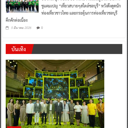
ชูแคมเปญ “เที่ยวสบายๆสไตล์ชลบุรี” หวังดึงดูดนัก
ท่องเที่ยวชาวไทย และกระตุ้นการท่องเที่ยวชลบุรี
คึกคักต่อเนื่อง
0
5 มีนาคม 2026
บันเทิง