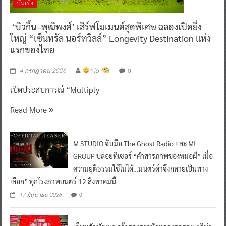
บันเทิง
‘บิวกิ้น–พุฒิพงศ์’ เสิร์ฟโมเมนต์สุดพิเศษ ฉลองเปิดยิ่ง
ใหญ่ “เซ็นทรัล นอร์ทวิลล์” Longevity Destination แห่ง
แรกของไทย
0
4 กรกฎาคม 2026
^ jo ^
เปิดประสบการณ์ “Multiply
Read More
M STUDIO จับมือ The Ghost Radio และ MI
GROUP ปล่อยทีเซอร์ “คำสารภาพของหมอผี” เมื่อ
ความยุติธรรมใช้ไม่ได้…มนตร์ดำจึงกลายเป็นทาง
เลือก” ทุกโรงภาพยนตร์ 12 สิงหาคมนี้
0
17 มิถุนายน 2026