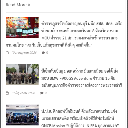
Read More
ตำรวจภูธรจังหวัดกาญจนบุรี ผนึก สสส.-สคล. เครือ
ข่ายองค์กรงดเหล้าภาคตะวันตก 8 จังหวัด ลงนาม
MOU ตำรวจ 21 สภ. ร่วมงดเหล้าเข้าพรรษา และ
ชวนคนไทย “90 วันเก็บแต้มสุขภาพดี สิ่งดี ๆ จะเกิดขึ้น”
0
10 กรกฎาคม 2026
บีเอ็มดับเบิลยู มอเตอร์ราด มิลเลนเนียม ออโต้ ส่ง
มอบ BMW F900GS Adventure จำนวน 15 คัน
สนับสนุนภารกิจตำรวจจราจรโครงการพระราชดำริ
0
13 มิถุนายน 2026
ป.ป.ส. คิกออฟบิ๊กอีเวนต์ ดึงพลังมวลชนร่วมแจ้ง
เบาะแสยาเสพติด พร้อมเปิดตัวซีรีส์ฟอร์มยักษ์
ONCB Mission “ปฏิบัติการ IN SEA บุกเกาะนรก”