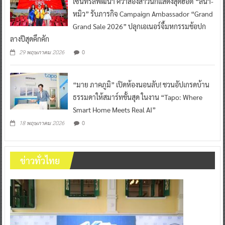
เซ็นทรัลพัฒนา คว้าสองสาวนักแสดงสุดฮอต “ลีน่า-
หมิว” รับภารกิจ Campaign Ambassador “Grand
Grand Sale 2026” ปลุกเอเนอร์จี้มหกรรมช้อปก
ลางปีสุดคึกคัก
0
29 พฤษภาคม 2026
“มาย ภาคภูมิ” เปิดห้องนอนลับ! ชวนอัปเกรดบ้าน
ธรรมดาให้สมาร์ทขั้นสุด ในงาน “Tapo: Where
Smart Home Meets Real AI”
0
18 พฤษภาคม 2026
ข่าวทั่วไทย