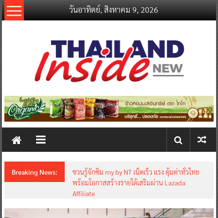
Skip
วันอาทิตย์, สิงหาคม 9, 2026
to
content
thailandinsidenew.com
Thailand
Inside
New
Breaking News:
ชวนรู้จักซิม my by NT เน็ตเร็ว แรง คุ้มค่าทั่วไทย
พร้อมโอกาสสร้างรายได้เสริมผ่าน Lazada
Affiliate