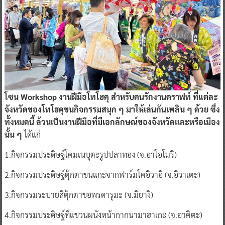
โซน Workshop งานฝีมือโทโฮคุ สำหรับคนรักงานคราฟท์ ที่แต่ละ
จังหวัดของโทโฮคุขนกิจกรรมสนุก ๆ มาให้เล่นกันเพลิน ๆ ด้วย ซึ่ง
ทั้งหมดนี้ ล้วนเป็นงานฝีมือที่มีเอกลักษณ์ของจังหวัดและหรือเมือง
นั้น ๆ
ได้แก่
1.กิจกรรมประดิษฐ์โคมเนบุตะรูปปลาทอง (จ.อาโอโมริ)
2.กิจกรรมประดิษฐ์ตุ๊กตาขนแกะจากฟาร์มโคอิวาอิ (จ.อิวาเตะ)
3.กิจกรรมระบายสีตุ๊กตาขอพรดารุมะ (จ.มิยางิ)
4.กิจกรรมประดิษฐ์ที่แขวนผนังหน้ากากนามาฮาเกะ (จ.อาคิตะ)