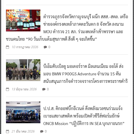
ตำรวจภูธรจังหวัดกาญจนบุรี ผนึก สสส.-สคล. เครือ
ข่ายองค์กรงดเหล้าภาคตะวันตก 8 จังหวัด ลงนาม
MOU ตำรวจ 21 สภ. ร่วมงดเหล้าเข้าพรรษา และ
ชวนคนไทย “90 วันเก็บแต้มสุขภาพดี สิ่งดี ๆ จะเกิดขึ้น”
0
10 กรกฎาคม 2026
บีเอ็มดับเบิลยู มอเตอร์ราด มิลเลนเนียม ออโต้ ส่ง
มอบ BMW F900GS Adventure จำนวน 15 คัน
สนับสนุนภารกิจตำรวจจราจรโครงการพระราชดำริ
0
13 มิถุนายน 2026
ป.ป.ส. คิกออฟบิ๊กอีเวนต์ ดึงพลังมวลชนร่วมแจ้ง
เบาะแสยาเสพติด พร้อมเปิดตัวซีรีส์ฟอร์มยักษ์
ONCB Mission “ปฏิบัติการ IN SEA บุกเกาะนรก”
0
21 มีนาคม 2026