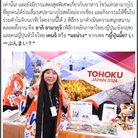
เท่านั้น! และยังมีการแสดงสุดพิเศษเกี่ยวกับอาหาร โชว์แล่ปลามากุโร่
ที่ทุกคนได้ร่วมลิ้มรสปลามากุโร่สดใหม่จากเขียง และกิจกรรมให้ขึ้นไป
ร่วมตำโมจิบนเวที! โดยงานนี้ได้ 2 พิธีกร มาดำเนินความสนุกสนาน
ตลอดทั้งงาน คือ
อากิ ยามากุจิ
(พิธีกรหลักภาษาไทย/ญี่ปุ่น/อังกฤษ)
และคนญี่ปุ่นหัวใจไทย
เคนจิ
หรือ
“มะม่วง”
จากเพจ
“ญี่ปุ่นมั้ย? い
ーぷんまい？”