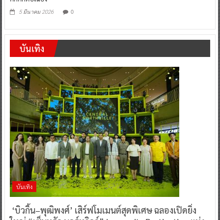
0
5 มีนาคม 2026
บันเทิง
บันเทิง
‘บิวกิ้น–พุฒิพงศ์’ เสิร์ฟโมเมนต์สุดพิเศษ ฉลองเปิดยิ่ง