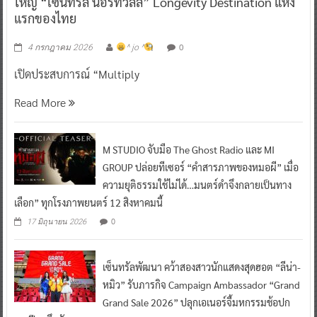
ใหญ่ “เซ็นทรัล นอร์ทวิลล์” Longevity Destination แห่ง
แรกของไทย
0
4 กรกฎาคม 2026
^ jo ^
เปิดประสบการณ์ “Multiply
Read More
M STUDIO จับมือ The Ghost Radio และ MI
GROUP ปล่อยทีเซอร์ “คำสารภาพของหมอผี” เมื่อ
ความยุติธรรมใช้ไม่ได้…มนตร์ดำจึงกลายเป็นทาง
เลือก” ทุกโรงภาพยนตร์ 12 สิงหาคมนี้
0
17 มิถุนายน 2026
เซ็นทรัลพัฒนา คว้าสองสาวนักแสดงสุดฮอต “ลีน่า-
หมิว” รับภารกิจ Campaign Ambassador “Grand
Grand Sale 2026” ปลุกเอเนอร์จี้มหกรรมช้อปก