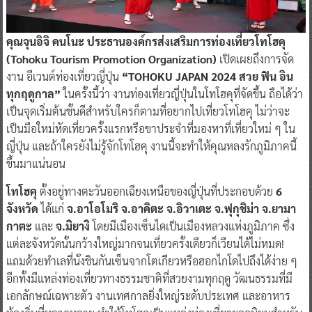
คุณจุนอิจิ คนโนะ ประธานองค์กรส่งเสริมการท่องเที่ยวโทโฮคุ
(Tohoku Tourism Promotion Organization)
เปิดเผยถึงการจัด
งาน อีเวนต์ท่องเที่ยวญี่ปุ่น
“TOHOKU JAPAN 2024 สวย ฟิน อิน
ทุกฤดูกาล”
ในครั้งนี้ว่า งานท่องเที่ยวญี่ปุ่นในโทโฮคุที่จัดขึ้น ถือได้ว่า
เป็นจุดเริ่มต้นชั้นดีสำหรับใครก็ตามที่อยากไปเที่ยวโทโฮคุ ไม่ว่าจะ
เป็นมือใหม่หัดเที่ยวครั้งแรกหรือขาประจำที่มองหาที่เที่ยวใหม่ ๆ ใน
ญี่ปุ่น และถ้าใครยังไม่รู้จักโทโฮคุ งานนี้จะทำให้คุณหลงรักภูมิภาคนี้
ขึ้นมาแน่นอน
โทโฮคุ
ตั้งอยู่ทางตะวันออกเฉียงเหนือของญี่ปุ่นที่ประกอบด้วย
6
จังหวัด
ได้แก่
จ.อาโอโมริ จ.อาคิตะ จ.อิวาเตะ จ.ฟุกุชิม่า จ.ยามา
กาตะ
และ
จ.มิยางิ
โดยมีเมืองเซ็นไดเป็นเมืองหลวงแห่งภูมิภาค ซึ่ง
แต่ละจังหวัดนั้นกว้างใหญ่มากจนเที่ยวครั้งเดียวก็เวียนได้ไม่หมด!
แถมด้วยทำเลที่นั่งชินกันเซ็นจากโตเกียวหรือฮอกไกโดไปถึงได้ง่าย ๆ
อีกทั้งมีแหล่งท่องเที่ยวทางธรรมชาติที่สวยงามทุกฤดู วัฒนธรรมที่มี
เอกลักษณ์เฉพาะตัว งานเทศกาลยิ่งใหญ่ระดับประเทศ และอาหาร