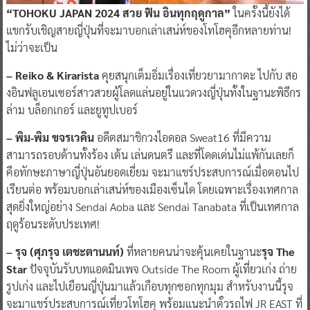
“TOHOKU JAPAN 2024 สวย ฟิน อินทุกฤดูกาล”
ในครั้งนี้ยังได้
แขกรับเชิญสายญี่ปุ่นที่จะมาบอกเล่าเสน่ห์ของโทโฮคุอีกหลายท่าน!
ไม่ว่าจะเป็น
– Reiko & Kirarista
คุยสนุกเต็มอิ่มเรื่องเที่ยวยามากาตะ ไปกับ สอ
งอินฟลูเอนเซอร์สาวสวยผู้โลดแล่นอยู่ในแวดวงญี่ปุ่นทั้งในฐานะพิธีกร
ล่าม บล็อกเกอร์ และยูทูปเบอร์
– พิม-พิม ขจรเวคิน
อดีตสมาชิกวงไอดอล Sweat16 ที่มีความ
สามารถรอบด้านทั้งร้อง เต้น เล่นดนตรี และที่โดดเด่นไม่แพ้กันเลยก็
คือทักษะภาษาญี่ปุ่นอันยอดเยี่ยม จะมาแชร์ประสบการณ์เมื่อตอนไป
เรียนต่อ พร้อมบอกเล่าเสน่ห์ของเมืองเซ็นได โดยเฉพาะเรื่องเทศกาล
สุดยิ่งใหญ่อย่าง Sendai Aoba และ Sendai Tanabata ที่เป็นเทศกาล
ฤดูร้อนระดับประเทศ!
– รุจ (ศุภรุจ เตชะตานนท์)
ที่หลายคนน่าจะคุ้นเคยในฐานะ
รุจ The
Star
ปัจจุบันรับบทแอดมินเพจ Outside The Room ผู้เที่ยวเก่ง ถ่าย
รูปเก่ง และไปเยือนญี่ปุ่นมาแล้วเกือบทุกซอกทุกมุม สำหรับงานนี้รุจ
จะมาแชร์ประสบการณ์เที่ยวโทโฮคุ พร้อมแนะนำตั๋วรถไฟ JR EAST ที่