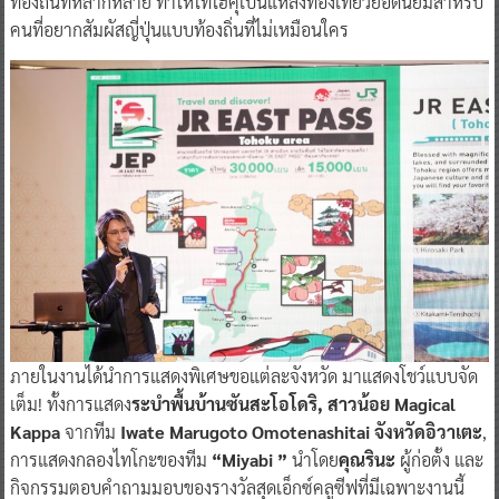
ท้องถิ่นที่หลากหลาย ทำให้โทโฮคุเป็นแหล่งท่องเที่ยวยอดนิยมสำหรับ
คนที่อยากสัมผัสญี่ปุ่นแบบท้องถิ่นที่ไม่เหมือนใคร
ภายในงานได้นำการแสดงพิเศษขอแต่ละจังหวัด มาแสดงโชว์แบบจัด
เต็ม! ทั้งการแสดง
ระบำพื้นบ้านซันสะโอโดริ, สาวน้อย Magical
Kappa
จากทีม
Iwate Marugoto Omotenashitai จังหวัดอิวาเตะ
,
การแสดงกลองไทโกะของทีม
“Miyabi ”
นำโดย
คุณรินะ
ผู้ก่อตั้ง และ
กิจกรรมตอบคำถามมอบของรางวัลสุดเอ็กซ์คลูซีฟที่มีเฉพาะงานนี้