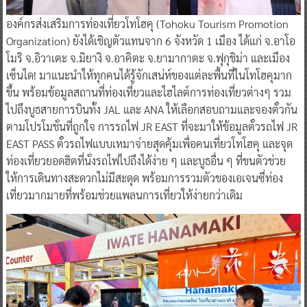
องค์กรส่งเสริมการท่องเที่ยวโทโฮคุ (Tohoku Tourism Promotion
Organization) ยังได้เชิญตัวแทนจาก 6 จังหวัด 1 เมือง ได้แก่ จ.อาโอ
โมริ จ.อิวาเตะ จ.มิยางิ จ.อาคิตะ จ.ยามากาตะ จ.ฟุกุชิม่า และเมือง
เซ็นได! มาแนะนำให้ทุกคนได้รู้จักเสน่ห์ของแต่ละพื้นที่ในโทโฮคุมาก
ขึ้น พร้อมข้อมูลสถานที่ท่องเที่ยวและไฮไลต์การท่องเที่ยวต่างๆ รวม
ไปถึงบูธสายการบินทั้ง JAL และ ANA ให้เลือกสอบถามและจองตั๋วกัน
ตามโปรโมชั่นที่ถูกใจ การรถไฟ JR EAST ที่จะมาให้ข้อมูลตั๋วรถไฟ JR
EAST PASS ตั๋วรถไฟแบบเหมาจ่ายสุดคุ้มเพื่อคนเที่ยวโทโฮคุ และจุด
ท่องเที่ยวยอดฮิตที่นั่งรถไฟไปถึงได้ง่าย ๆ และบูธอื่น ๆ ที่ขนตัวช่วย
ให้การเดินทางสะดวกไม่มีสะดุด พร้อมการรวมตัวของเอเจนซี่ท่อง
เที่ยวมากมายที่พร้อมช่วยแพลนการเที่ยวให้ง่ายกว่าเดิม