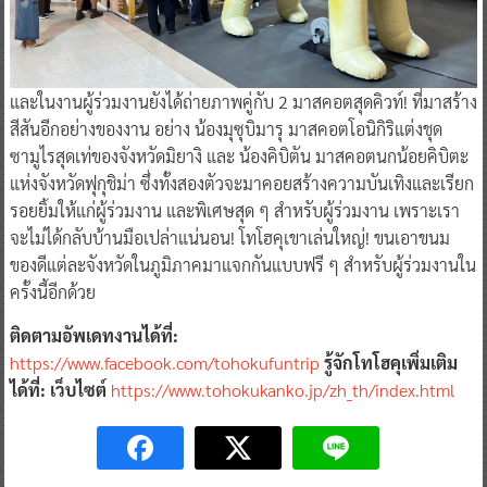
และในงานผู้ร่วมงานยังได้ถ่ายภาพคู่กับ 2 มาสคอตสุดคิวท์! ที่มาสร้าง
สีสันอีกอย่างของงาน อย่าง น้องมุซุบิมารุ มาสคอตโอนิกิริแต่งชุด
ซามูไรสุดเท่ของจังหวัดมิยางิ และ น้องคิบิตัน มาสคอตนกน้อยคิบิตะ
แห่งจังหวัดฟุกุชิม่า ซึ่งทั้งสองตัวจะมาคอยสร้างความบันเทิงและเรียก
รอยยิ้มให้แก่ผู้ร่วมงาน และพิเศษสุด ๆ สำหรับผู้ร่วมงาน เพราะเรา
จะไม่ได้กลับบ้านมือเปล่าแน่นอน! โทโฮคุเขาเล่นใหญ่! ขนเอาขนม
ของดีแต่ละจังหวัดในภูมิภาคมาแจกกันแบบฟรี ๆ สำหรับผู้ร่วมงานใน
ครั้งนี้อีกด้วย
ติดตามอัพเดทงานได้ที่:
https://www.facebook.com/tohokufuntrip
รู้จักโทโฮคุเพิ่มเติม
ได้ที่: เว็บไซต์
https://www.tohokukanko.jp/zh_th/index.html