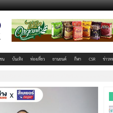
วชน
บันเทิง
ท่องเที่ยว
ยานยนต์
กีฬา
CSR
ข่าวท
็ว แรง คุ้มค่าทั่วไทยพร้อมโอกาสสร้างรายได้เสริมผ่าน Lazada Affiliate