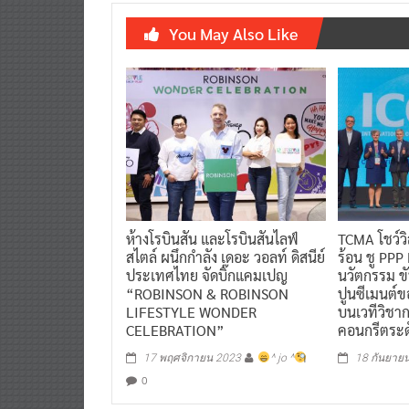
You May Also Like
ห้างโรบินสัน และโรบินสันไลฟ์
TCMA โชว์วิ
สไตล์ ผนึกกำลัง เดอะ วอลท์ ดิสนีย์
ร้อน ชู PPP
ประเทศไทย จัดบิ๊กแคมเปญ
นวัตกรรม ข
“ROBINSON & ROBINSON
ปูนซีเมนต์ข
LIFESTYLE WONDER
บนเวทีวิชา
CELEBRATION”
คอนกรีตระด
17 พฤศจิกายน 2023
^ jo ^
18 กันยาย
0