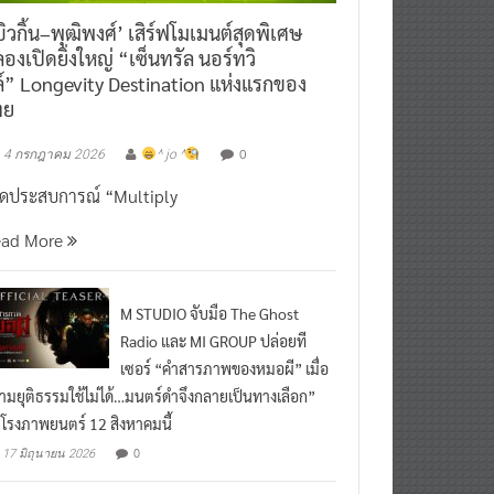
ิวกิ้น–พุฒิพงศ์’ เสิร์ฟโมเมนต์สุดพิเศษ
องเปิดยิ่งใหญ่ “เซ็นทรัล นอร์ทวิ
์” Longevity Destination แห่งแรกของ
ทย
0
4 กรกฎาคม 2026
^ jo ^
ิดประสบการณ์ “Multiply
ead More
M STUDIO จับมือ The Ghost
Radio และ MI GROUP ปล่อยที
เซอร์ “คำสารภาพของหมอผี” เมื่อ
ามยุติธรรมใช้ไม่ได้…มนตร์ดำจึงกลายเป็นทางเลือก”
กโรงภาพยนตร์ 12 สิงหาคมนี้
0
17 มิถุนายน 2026