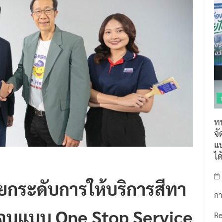
ท
จ
แน
ไ
ง ยกระดับการให้บริการสีทา
กา
ยวจบแบบ One Stop Service
R