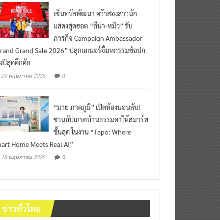
เซ็นทรัลพัฒนา คว้าสองสาวนัก
แสดงสุดฮอต “ลีน่า-หมิว” รับ
ภารกิจ Campaign Ambassador
rand Grand Sale 2026” ปลุกเอเนอร์จี้มหกรรมช้อปก
งปีสุดคึกคัก
0
29 พฤษภาคม 2026
“มาย ภาคภูมิ” เปิดห้องนอนลับ!
ชวนอัปเกรดบ้านธรรมดาให้สมาร์ท
ขั้นสุด ในงาน “Tapo: Where
art Home Meets Real AI”
0
18 พฤษภาคม 2026
ข่าวทั่วไทย