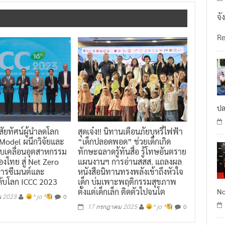
จั
R
ปล
สัยทัศน์ผู้นำลดโลก
สุดเจ๋ง!! นิทานเตือนภัยบุหรี่ไฟฟ้า
 Model ผนึกวิจัยและ
“เด็กปลอดพอด” ช่วยเด็กเกิด
ับเคลื่อนอุตสาหกรรม
ทักษะฉลาดรู้ทันสื่อ รู้โทษอันตราย
องไทย สู่ Net Zero
แผนงานฯ การอ่านสสส. แถลงผล
การซีเมนต์และ
หนังสือนิทานทรงพลังเข้าถึงหัวใจ
ับโลก ICCC 2023
เด็ก บ่มเพาะพฤติกรรมสุขภาพ
ตั้งแต่เด็กเล็ก ติดตัวไปจนโต
No
0
น 2023
^ jo ^
0
17 กรกฎาคม 2025
^ jo ^