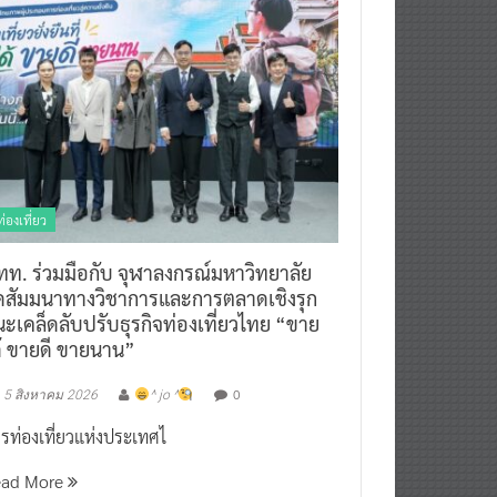
ท่องเที่ยว
ทท. ร่วมมือกับ จุฬาลงกรณ์มหาวิทยาลัย
ัดสัมมนาทางวิชาการและการตลาดเชิงรุก
ะเคล็ดลับปรับธุรกิจท่องเที่ยวไทย “ขาย
ด้ ขายดี ขายนาน”
0
5 สิงหาคม 2026
^ jo ^
รท่องเที่ยวแห่งประเทศไ
ead More