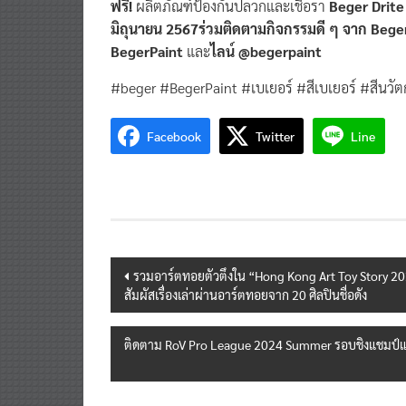
ฟรี!
ผลิตภัณฑ์ป้องกันปลวกและเชื้อรา
Beger Drite เ
มิถุนายน 2567ร่วมติดตามกิจกรรมดี ๆ จาก Bege
BegerPaint
และ
ไลน์ @begerpaint
#beger #BegerPaint #เบเยอร์ #สีเบเยอร์ #สีนวัต
Facebook
Twitter
Line
Post
รวมอาร์ตทอยตัวตึงใน “Hong Kong Art Toy Story 2024”
สัมผัสเรื่องเล่าผ่านอาร์ตทอยจาก 20 ศิลปินชื่อดัง
navigation
ติดตาม RoV Pro League 2024 Summer รอบชิงแชมป์แบบ