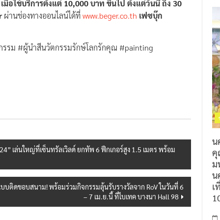
มื่อใช้บริการตั้งแต่ 10,000 บาท ขึ้นไป ตั้งแต่วันนี้ ถึง 30
r
ผ่านช่องทางออนไลน์ได้ที่
www.beger.co.th
เฟซบุ๊ก
กรรม #ผู้นำสีนวัตกรรมรักษ์โลกรักคุณ #painting
น
 เล่นใหญ่ที่เซ็นทรัลเวิลด์ ยกทัพ 6 ฟืกเกอร์สูง 1.5 เมตร พร้อม
ค
ม
นค
เท
ติดขอบสนาม! พร้อมร่วมกิจกรรมลุ้นรับรางวัลจาก RoV ในวันที่ 6
1
– 7 เม.ย.นี้ ที่ไบเทค บางนา Hall 98