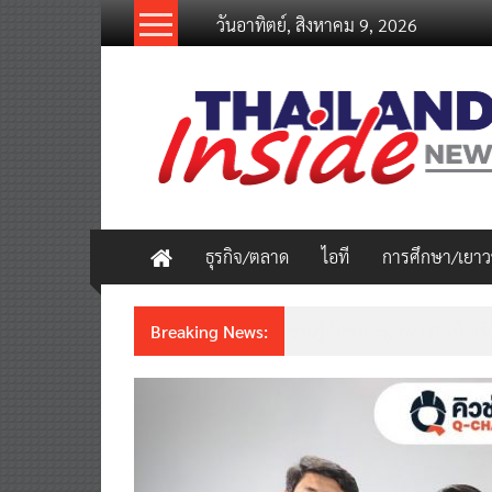
Skip
วันอาทิตย์, สิงหาคม 9, 2026
to
content
thailandinsidenew.com
Thailand
Inside
New
ธุรกิจ/ตลาด
ไอที
การศึกษา/เยา
Breaking News:
ชวนรู้จักซิม my by NT เน็ตเร