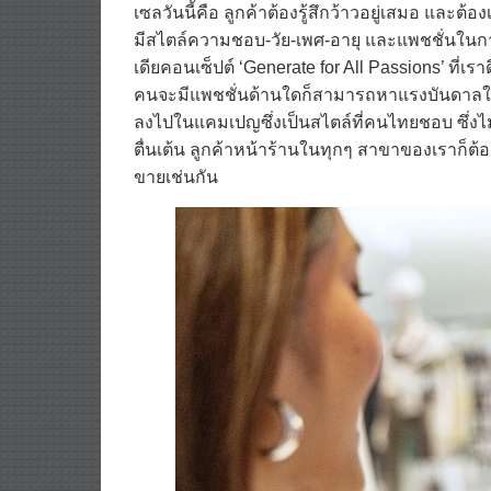
เซลวันนี้คือ ลูกค้าต้องรู้สึกว้าวอยู่เสมอ และต
มีสไตล์ความชอบ-วัย-เพศ-อายุ และแพชชั่นในกา
เดียคอนเซ็ปต์ ‘Generate for All Passions’ ที่เร
คนจะมีแพชชั่นด้านใดก็สามารถหาแรงบันดาลใจให
ลงไปในแคมเปญซึ่งเป็นสไตล์ที่คนไทยชอบ ซึ่งไ
ตื่นเต้น ลูกค้าหน้าร้านในทุกๆ สาขาของเราก็
ขายเช่นกัน