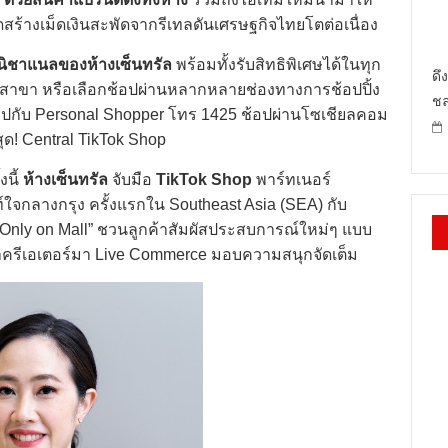
ร้างเม็ดเงินสะพัดจากรีเทลดันเศรษฐกิจไทยโตต่อเนื่อง
มนิชาแนลของห้างเซ็นทรัล
พร้อมทั้งรับสิทธิพิเศษได้ในทุก
ดึ
ลทุกสาขา หรือเลือกช้อปผ่านหลากหลายช่องทางการช้อปปิ้ง
ชล
 ช้อปกับ Personal Shopper โทร 1425 ช้อปผ่านโซเชียลคอม
ุด! Central TikTok Shop
งนี้
ห้างเซ็นทรัล
จับมือ
TikTok Shop
พาร์ทเนอร์
ท์ใจกลางกรุง ครั้งแรกใน Southeast Asia (SEA) กับ
h Only on Mall” ชวนลูกค้าสัมผัสประสบการณ์ใหม่ๆ แบบ
ล่าครีเอเตอร์มา Live Commerce มอบความสนุกจัดเต็ม