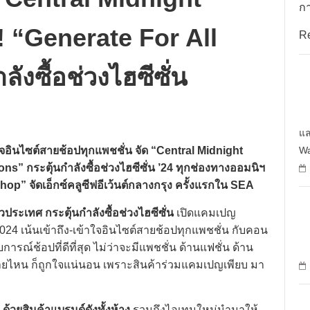
กา
! “Generate For All
R
ังซื้อช่วงไฮซีซั่น
แล
Wa
้าใจอินไซต์สายช้อปทุกแพชชั่น จัด “Central Midnight
ns” กระตุ้นกำลังซื้อช่วงไฮซีซั่น ’24 ทุกช่องทางออมนิฯ
p” จัดเอ็กซ์คลูซีฟอีเว้นต์กลางกรุง ครั้งแรกใน SEA
่วประเทศ กระตุ้นกำลังซื้อช่วงไฮซีซั่น
เปิดแคมเปญ
024 เน้นเข้าถึง-เข้าใจอินไซต์สายช้อปทุกแพชชั่น กับคอน
รณ์ช้อปที่ดีที่สุด ไม่ว่าจะมีแพชชั่น ด้านแฟชั่น ด้าน
 สายไหน ก็ถูกใจแน่นอน เพราะสินค้าร่วมแคมเปญเพียบ มา
ด้วยสินค้าแบรนด์ดังทั้งห้าง
รวมถึงไอเทมใหม่นำมาให้