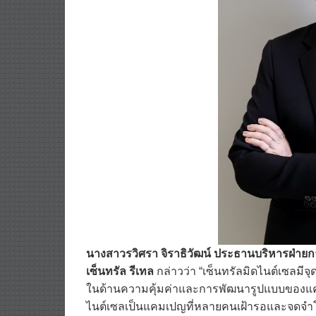
นางสาวรวิศรา จิราธิวัฒน์ ประธานบริหารฝ่ายกา
เซ็นทรัล รีเทล
กล่าวว่า “เซ็นทรัลมิดไนต์เซลมีจ
ในด้านความคุ้มค่าและการพัฒนารูปแบบของแคม
ไนต์เซลเป็นแคมเปญที่หลายคนเฝ้ารอและจดจำโมเ