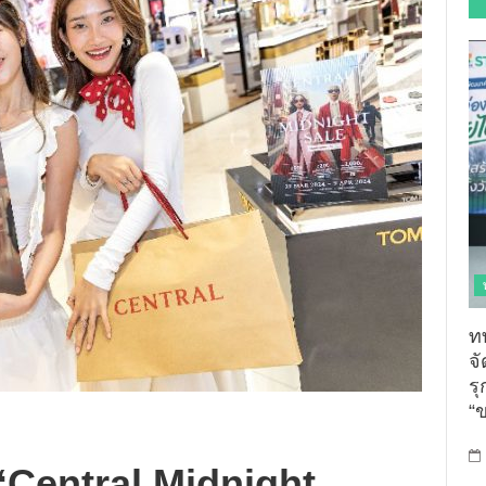
ท
จ
รุ
“
 “Central Midnight