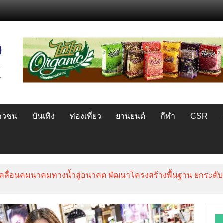
ยาวชน
บันเทิง
ท่องเที่ยว
ยานยนต์
กีฬา
CSR
าขับเคลื่อนคมนาคมทางน้ำสู่อนาคต พัฒนาโครงสร้างพื้นฐาน ยกระด