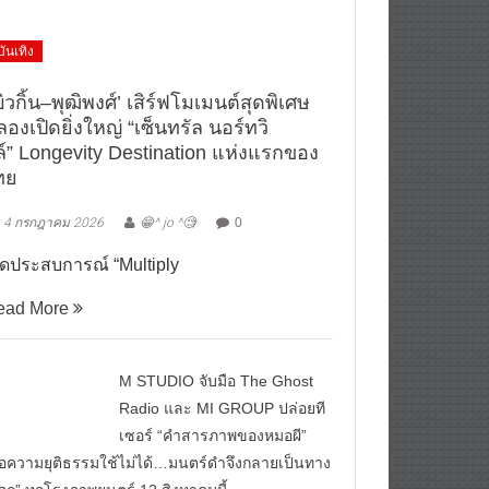
บันเทิง
ิวกิ้น–พุฒิพงศ์’ เสิร์ฟโมเมนต์สุดพิเศษ
องเปิดยิ่งใหญ่ “เซ็นทรัล นอร์ทวิ
ล์” Longevity Destination แห่งแรกของ
ทย
4 กรกฎาคม 2026
😁^ jo ^🧐
0
ิดประสบการณ์ “Multiply
ead More
M STUDIO จับมือ The Ghost
Radio และ MI GROUP ปล่อยที
เซอร์ “คำสารภาพของหมอผี”
ื่อความยุติธรรมใช้ไม่ได้…มนตร์ดำจึงกลายเป็นทาง