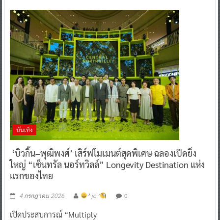
บันเทิง
‘บิวกิ้น–พุฒิพงศ์’ เสิร์ฟโมเมนต์สุดพิเศษ ฉลองเปิดยิ่ง
ใหญ่ “เซ็นทรัล นอร์ทวิลล์” Longevity Destination แห่ง
แรกของไทย
0
4 กรกฎาคม 2026
^ jo ^
เปิดประสบการณ์ “Multiply