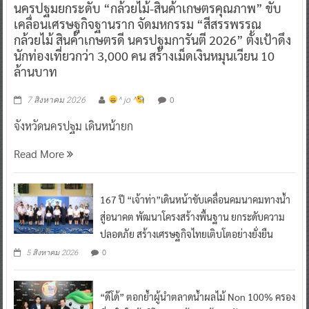
นครปฐมยกระดับ “กล้วยไม้-สินค้าเกษตรคุณภาพ” ขับ
เคลื่อนเศรษฐกิจฐานราก จัดมหกรรม “สีสรรพรรณ
กล้วยไม้ สินค้าเกษตรดี นครปฐมการันตี 2026” ตั้งเป้าดึง
นักท่องเที่ยวกว่า 3,000 คน สร้างเม็ดเงินหมุนเวียน 10
ล้านบาท
0
7 สิงหาคม 2026
^ jo ^
จังหวัดนครปฐม เดินหน้ายก
Read More
167 ปี “เจ้าท่า”เดินหน้าขับเคลื่อนคมนาคมทางน้ำ
สู่อนาคต พัฒนาโครงสร้างพื้นฐาน ยกระดับความ
ปลอดภัย สร้างเศรษฐกิจไทยเติบโตอย่างยั่งยืน
0
5 สิงหาคม 2026
“ดีโด้” ตอกย้ำผู้นำตลาดน้ำผลไม้ Non 100% ครอง