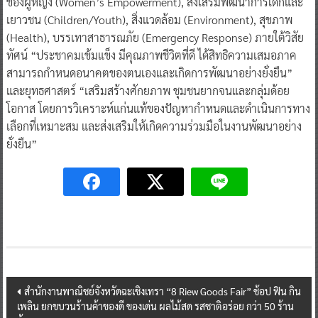
ของผู้หญิง (Women’s Empowerment), ส่งเสริมพัฒนาการเด็กและ
เยาวชน (Children/Youth), สิ่งแวดล้อม (Environment), สุขภาพ
(Health), บรรเทาสาธารณภัย (Emergency Response) ภายใต้วิสัย
ทัศน์ “ประชาคมเข้มแข็ง มีคุณภาพชีวิตที่ดี ได้สิทธิความเสมอภาค
สามารถกำหนดอนาคตของตนเองและเกิดการพัฒนาอย่างยั่งยืน”
และยุทธศาสตร์ “เสริมสร้างศักยภาพ ชุมชนยากจนและกลุ่มด้อย
โอกาส โดยการวิเคราะห์แก่นแท้ของปัญหากำหนดและดำเนินการทาง
เลือกที่เหมาะสม และส่งเสริมให้เกิดความร่วมมือในงานพัฒนาอย่าง
ยั่งยืน”
Post
สำนักงานพาณิชย์จังหวัดฉะเชิงเทรา “8 Riew Goods Fair” ช้อป ฟิน กิน
เพลิน ยกขบวนร้านค้าของดี ของเด่น ผลไม้สด รสชาติอร่อย กว่า 50 ร้าน
navigation