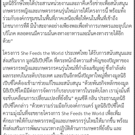
มูลนิธิรักษ์ไทยได้ประสานหน่วยงานและภาคีเครือข่ายเพื่อสนับสนุน
เกษตรกรหญิงและเกษตรกรคนรุ่นใหม่ภายใต้โครงการนี้ พร้อมทั้ง
ร่วมกับองค์กรชุมชนในพื้นที่ภาคเหนือเพื่อให้คนในพื้นที่เข้าถึง
โภชนาการที่ดี มีน้ำสะอาดอย่างเพียงพอเพื่อทำการเกษตรและอุปโภค
บริโภค ตลอดจนมีความมั่นคงทางอาหารและมั่นคงทางรายได้อีก
ด้วย”
โครงการ She Feeds the World ประเทศไทย ได้รับการสนับสนุนและ
ส่งเสริมจาก มูลนิธิเป๊ปซี่โค ที่ตระหนักถึงความสำคัญของปัญหาของ
เกษตรกรหญิงและเกษตรกรคนรุ่นใหม่ที่กำลังเผชิญอยู่ ซึ่งกำลังส่ง
ผลกระทบในระดับประเทศ และเป็นอีกหนึ่งปัญหาใหญ่ที่ทางมูลนิธิ
เป๊บซี่โคต้องเข้ามาช่วยแก้ไขและสนับสนุน “ด้วยพันธกิจหลักของมูล
นิธิเป๊ปซี่โคมีมีต่อการจัดการกับระบบอาหารในระดับโลก เรามุ่งมั่นที่
จะขับเคลื่อนการเปลี่ยนแปลงที่ยั่งยืน” คุณซีดี กลิน ประธานมูลนิธิ
เป๊ปซี่โคกล่าว “ด้วยความร่วมมือกับองค์การแคร์ มูลนิธิเป๊ปซี่โคมี
ความมุ่งมั่นที่จะขยายโครงการ She Feeds the World เพื่อเพิ่ม
ศักยภาพให้กับเกษตรกรหญิงและเกษตรกรรุ่นใหม่ให้มากขึ้น พร้อม
ทั้งส่งเสริมการพัฒนาแนวทางปฏิบัติด้านการเกษตรที่ยั่งยืน และ