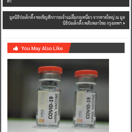
ค้า
มูลนิธิป่อเต็กตึ๊ง ขอเชิญสักการะเจ้าแม่ลิ้มกอเหนี่ยว จากหาดใหญ่ ณ มูล
นิธิป่อเต็กตึ๊ง พลับพลาไชย กรุงเทพฯ
You May Also Like