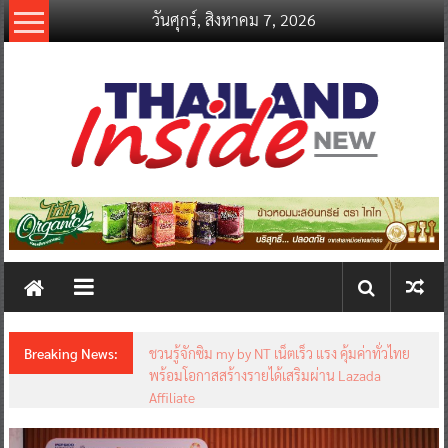
Skip
วันศุกร์, สิงหาคม 7, 2026
to
content
thailandinsidenew.com
Thailand
Inside
New
Breaking News:
ชวนรู้จักซิม my by NT เน็ตเร็ว แรง คุ้มค่าทั่วไทย
พร้อมโอกาสสร้างรายได้เสริมผ่าน Lazada
Affiliate