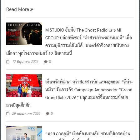
Read More
M STUDIO จับมือ The Ghost Radio และ MI
GROUP ปล่อยทีเซอร์ “คำสารภาพของหมอผี” เมื่อ
ความยุติธรรมใช้ไม่ได้…มนตร์ดำจึงกลายเป็นทาง
เลือก” ทุกโรงภาพยนตร์ 12 สิงหาคมนี้
0
17 มิถุนายน 2026
เซ็นทรัลพัฒนา คว้าสองสาวนักแสดงสุดฮอต “ลีน่า-
หมิว” รับภารกิจ Campaign Ambassador “Grand
Grand Sale 2026” ปลุกเอเนอร์จี้มหกรรมช้อปก
ลางปีสุดคึกคัก
0
29 พฤษภาคม 2026
“มาย ภาคภูมิ” เปิดห้องนอนลับ! ชวนอัปเกรดบ้าน