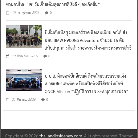
ชวนคนไทย “90 วันเก็บแต้มสุขภาพดี สิ่งดี ๆ จะเกิดขึ้น”
0
10 กรกฎาคม 2026
บีเอ็มดับเบิลยู มอเตอร์ราด มิลเลนเนียม ออโต้ ส่ง
มอบ BMW F900GS Adventure จำนวน 15 คัน
สนับสนุนภารกิจตำรวจจราจรโครงการพระราชดำริ
0
13 มิถุนายน 2026
ป.ป.ส. คิกออฟบิ๊กอีเวนต์ ดึงพลังมวลชนร่วมแจ้ง
เบาะแสยาเสพติด พร้อมเปิดตัวซีรีส์ฟอร์มยักษ์
ONCB Mission “ปฏิบัติการ IN SEA บุกเกาะนรก”
0
21 มีนาคม 2026
Copyright © 2026
thailandinsidenew.com
. All rights reserved. Theme: