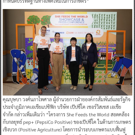
กำหนดบรรทัดฐานทางเพศใหม่ในการเกษตร”
คุณบุษบา วงศ์นภาไพศาล ผู้อำนวยการฝ่ายองค์กรสัมพันธ์และรัฐกิจ
ประจำภูมิภาคเอเชียแปซิฟิก บริษัท เป๊ปซี่โค เซอร์วิสเซส เอเชีย
จำกัด กล่าวเพิ่มเติมว่า “โครงการ She Feeds the World สอดคล้อง
กับกลยุทธ์ pep+ (PepsiCo Positive) ของเป๊ปซี่โค ในด้านการเกษตร
เชิงบวก (Positive Agriculture) โดยการนำระบบเกษตรแบบฟื้นฟู