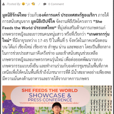
0 Comment
Posted By:
^ jo ^
มูลนิธิรักษ์ไทย
ร่วมกับ
องค์การแคร์
ประเทศสหรัฐอเมริกา
ภายใต้
การสนับสนุนจาก
มูลนิธิเป๊ปซี่โค
จัดงานพิธีเปิดโครงการ
“She
Feeds the World ประเทศไทย”
ที่มุ่งส่งเสริมด้านการเกษตรแก่
เกษตรกรหญิงและเยาวชนคนหนุ่มสาว หรือที่เรียกว่า
“เกษตรกรรุ่น
ใหม่”
ที่มีอายุระหว่าง 17-45 ปี ในพื้นที่ 5 จังหวัดในภาคเหนือตอน
บน ได้แก่ เชียงใหม่ เชียงราย ลำพูน น่าน และพะเยา โดยเป็นสื่อกลาง
ในการช่วยประสานภาคีเครือข่าย และเข้าสนับสนุนช่วยเหลือ
เกษตรกรหญิงและเกษตรกรคนรุ่นใหม่ เพื่อต่อยอดพัฒนาระบบ
เกษตรกรรมแบบยั่งยืน และทำงานร่วมกับองค์กรชุมชนในพื้นที่ภาค
เหนือเพื่อให้คนในพื้นที่เข้าถึงโภชนาการที่ดี มีน้ำสะอาดอย่างเพียงพอ
มีความมั่นคงด้านอาหารและรายได้จากภาคการเกษตร