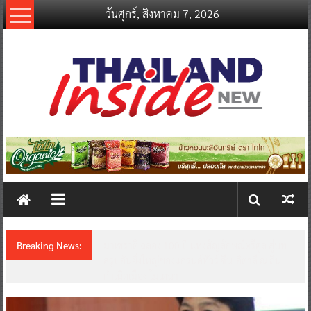
Skip
วันศุกร์, สิงหาคม 7, 2026
to
content
thailandinsidenew.com
Thailand
Inside
New
Breaking News:
มาเซราติ ฉลอง 100 ปี แห่งสัญลักษณ์ตรีศูล สู่บท
สรุปอันยิ่งใหญ่ของแกรนด์ทัวร์ จีน-อิตาลี ณ ถิ่น
กำเนิดเมือง โมเดนา