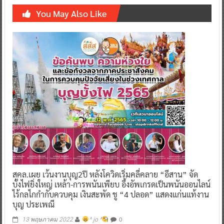
You May Also Like
สคล.เผย เว้นงานบุญ2ปี หลังโควิดเริ่มคลี่คลาย “อีสาน” จัด
บั้งไฟยิ่งใหญ่ เหล้า-การพนันเพียบ อึ้งอัพเกรดเป็นพนันออนไลน์
ไร้กลไกกำกับควบคุม เงินสะพัด ชู “4 ปลอด” แสดงแก่นแท้งาน
บุญ ประเพณี
0
13 พฤษภาคม 2022
^ jo ^