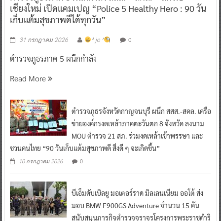
เชียงใหม่ เปิดแคมเปญ “Police 5 Healthy Hero : 90 วัน
เก็บแต้มสุขภาพดีได้ทุกวัน”
0
31 กรกฎาคม 2026
^ jo ^
ตำรวจภูธรภาค 5 ผนึกกำลัง
Read More
ตำรวจภูธรจังหวัดกาญจนบุรี ผนึก สสส.-สคล. เครือ
ข่ายองค์กรงดเหล้าภาคตะวันตก 8 จังหวัด ลงนาม
MOU ตำรวจ 21 สภ. ร่วมงดเหล้าเข้าพรรษา และ
ชวนคนไทย “90 วันเก็บแต้มสุขภาพดี สิ่งดี ๆ จะเกิดขึ้น”
0
10 กรกฎาคม 2026
บีเอ็มดับเบิลยู มอเตอร์ราด มิลเลนเนียม ออโต้ ส่ง
มอบ BMW F900GS Adventure จำนวน 15 คัน
สนับสนุนภารกิจตำรวจจราจรโครงการพระราชดำริ