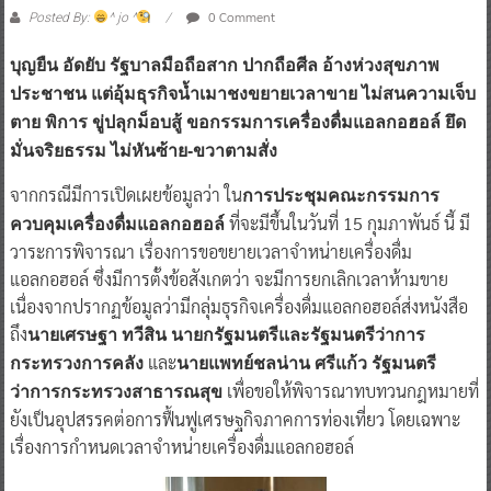
0 Comment
Posted By:
^ jo ^
บุญยืน อัดยับ รัฐบาลมือถือสาก ปากถือศีล อ้างห่วงสุขภาพ
ประชาชน แต่อุ้มธุรกิจน้ำเมาชงขยายเวลาขาย ไม่สนความเจ็บ
ตาย พิการ ขู่ปลุกม็อบสู้ ขอกรรมการเครื่องดื่มแอลกอฮอล์ ยึด
มั่นจริยธรรม ไม่หันซ้าย-ขวาตามสั่ง
จากกรณีมีการเปิดเผยข้อมูลว่า ใน
การประชุมคณะกรรมการ
ที่จะมีขึ้นในวันที่ 15 กุมภาพันธ์ นี้ มี
ควบคุมเครื่องดื่มแอลกอฮอล์
วาระการพิจารณา เรื่องการขอขยายเวลาจำหน่ายเครื่องดื่ม
แอลกอฮอล์ ซึ่งมีการตั้งข้อสังเกตว่า จะมีการยกเลิกเวลาห้ามขาย
เนื่องจากปรากฏข้อมูลว่ามีกลุ่มธุรกิจเครื่องดื่มแอลกอฮอล์ส่งหนังสือ
ถึง
นายเศรษฐา ทวีสิน นายกรัฐมนตรีและรัฐมนตรีว่าการ
และ
กระทรวงการคลัง
นายแพทย์ชลน่าน ศรีแก้ว รัฐมนตรี
เพื่อขอให้พิจารณาทบทวนกฎหมายที่
ว่าการกระทรวงสาธารณสุข
ยังเป็นอุปสรรคต่อการฟื้นฟูเศรษฐกิจภาคการท่องเที่ยว โดยเฉพาะ
เรื่องการกำหนดเวลาจำหน่ายเครื่องดื่มแอลกอฮอล์