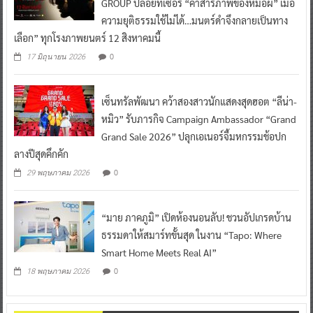
GROUP ปล่อยทีเซอร์ “คำสารภาพของหมอผี” เมื่อ
ความยุติธรรมใช้ไม่ได้…มนตร์ดำจึงกลายเป็นทาง
เลือก” ทุกโรงภาพยนตร์ 12 สิงหาคมนี้
0
17 มิถุนายน 2026
เซ็นทรัลพัฒนา คว้าสองสาวนักแสดงสุดฮอต “ลีน่า-
หมิว” รับภารกิจ Campaign Ambassador “Grand
Grand Sale 2026” ปลุกเอเนอร์จี้มหกรรมช้อปก
ลางปีสุดคึกคัก
0
29 พฤษภาคม 2026
“มาย ภาคภูมิ” เปิดห้องนอนลับ! ชวนอัปเกรดบ้าน
ธรรมดาให้สมาร์ทขั้นสุด ในงาน “Tapo: Where
Smart Home Meets Real AI”
0
18 พฤษภาคม 2026