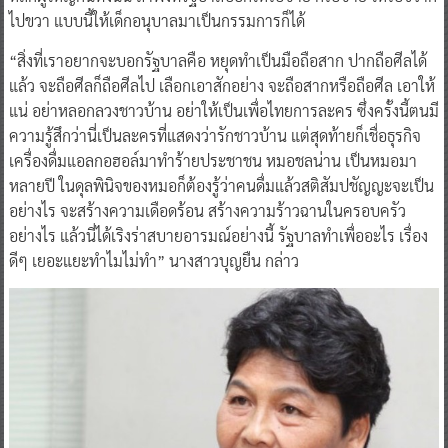
ไปขวา แบบนี้ให้เด็กอนุบาลมาเป็นกรรมการก็ได้
“สิ่งที่เราอยากจะบอกรัฐบาลคือ หยุดทำเป็นมือถือสาก ปากถือศีลได้
แล้ว จะถือศีลก็ถือศีลไป เลือกเอาสักอย่าง จะถือสากหรือถือศีล เอาให้
แน่ อย่าหลอกลวงชาวบ้าน อย่าให้เป็นเพื่อไทยการละคร ซึ่งครั้งนี้ตนมี
ความรู้สึกว่านี่เป็นละครที่แสดงว่ารักชาวบ้าน แต่สุดท้ายก็เชื่อธุรกิจ
เครื่องดื่มแอลกอฮอล์มาทำร้ายประชาชน หมอชลน่าน เป็นหมอมา
หลายปี ในดุลพินิจของหมอก็ต้องรู้ว่าคนดื่มแล้วสติสัมปชัญญะจะเป็น
อย่างไร จะสร้างความเดือดร้อน สร้างความร้าวฉานในครอบครัว
อย่างไร แล้วนี่ได้เริงร่าสบายอารมณ์อย่างนี้ รัฐบาลทำเพื่ออะไร เรื่อง
ดีๆ เยอะแยะทำไมไม่ทำ” นางสาวบุญยืน กล่าว