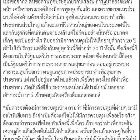
ไม่มีข้อจำกัด ตนขอค้านทุกประตูเกี่ยวกับเรื่องนี้ ถ้ารัฐบาลยังจะเดิน
หน้า เครือข่ายรณรงค์ต้องมีการพูดคุยกันแล้ว และควรขยายแนวร่วม
มาเพื่อคัดค้านด้วย ซึ่งคิดว่าม็อบจุดติดแน่นอนเพราะเราทำเพื่อ
ประชาชนส่วนใหญ่ แล้วจะเอาชีวิตส่วนใหญ่ของคนในประเทศนี้ไป
แลกกับธุรกิจที่คนกินคนขายเหล้าแค่ไม่กี่คนอย่างนั้นหรือ อนาคต
เด็กๆ จะเป็นอย่างไร ที่บอกว่ามีการควบคุมไม่ให้เด็กอายุต่ำกว่า 20 ปี
เข้าไปใช้บริการ แต่ที่จับกันอยู่ทุกวันนี้ก็ต่ำกว่า 20 ปี ทั้งนั้น ซึ่งเรื่องนี้ก็
ต้องถามไปที่รัฐมนตรีว่าการกระทรวงมหาดไทย ซึ่งก่อนหน้านี้ก็เคย
เป็นรัฐมนตรีว่าการกระทรวงสาธารณสุขมาก่อน ตอนอยู่กระทรวง
สาธารณสุขก็บอกว่า ตนดูแลสุขภาพประชาชน ทำเพื่อสุขภาพ
ประชาชน แต่พอไปอยู่มหาดไทยแล้วทำเพื่อใคร ตรงไหนที่ทำเพื่อ
ประชาชน เปิดผับถึงตีสี่ ประชาชนคนไหนได้ประโยชน์ นอกจาก
เจ้าของผับ บาร์ เจ้าของธุรกิจเครื่องดื่มแอลกอฮอล์
“มันควรจะต้องมีการควบคุมบ้าง ถามว่า ที่มีการควบคุมที่ผ่านๆ มามี
อะไรที่เสียหาย ถึงจำเป็นต้องแก้ไขไม่ให้มีการควบคุม เพื่ออะไร จริงๆ
ต้องถามว่าพรรคเพื่อไทยทำเรื่องนี้เพื่อใคร ถ้าบอกว่าทำเพื่อกระตุ้น
เศรษฐกิจ แล้วเรื่องอื่นไม่มีให้ทำแล้วอย่างนั้นหรือ แล้วเศรษฐกิจที่ว่า
นั้นกระตุ้นให้ใคร ที่เสียนั้น ใครเป็นคนเสีย มันได้ มันเสียคุ้มกันหรือไม่