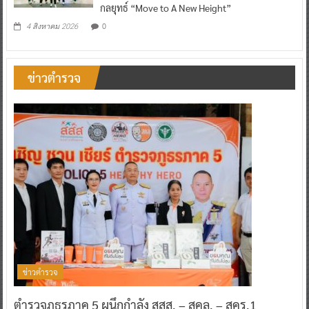
กลยุทธ์ “Move to A New Height”
0
4 สิงหาคม 2026
ข่าวตำรวจ
ข่าวตำรวจ
ตำรวจภูธรภาค 5 ผนึกกำลัง สสส. – สคล. – สคร.1