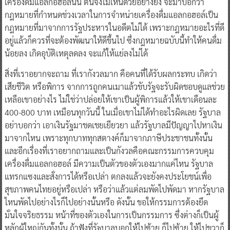
เครื่องดื่มแอลกอฮอล์นั้น ตนจึงไม่เห็นด้วยอย่างยิ่ง จะมาบอกว่า
กฎหมายที่กำหนดช่วงเวลาในการจำหน่ายเครื่องดื่มแอลกอฮอล์เป็น
กฎหมายที่มาจากการรัฐประหารในอดีตไม่ได้ เพราะกฎหมายอะไรที่ดี
อยู่แล้วก็ควรที่จะต้องพัฒนาให้ดีขึ้นไป ซึ่งกฎหมายฉบับนี้ทำให้คนดื่ม
น้อยลง เกิดอุบัติเหตุลดลง จะแก้ให้แย่ลงไม่ได้
สิ่งที่เราอยากจะถาม ที่เรากังวลมาก คือคนที่ได้รับผลกระทบ เกิดว่า
เสียชีวิต หรือพิการ จากการถูกคนเมาแล้วขับรัฐจะรับผิดชอบดูแลช่วย
เหลือเขาอย่างไร ไม่ใช่ว่าปล่อยให้เขาเป็นผู้พิการแล้วให้เขาเดือนละ
400-800 บาท เหมือนทุกวันนี้ ในเมื่อเขาไม่ได้ทำอะไรผิดเลย รัฐบาล
อย่าบอกว่า เอาเงินรัฐมาชดเชยเยียวยา แล้วรัฐบาลมีปัญญาไปหาเงิน
มาจากไหน เพราะทุกบาททุกสตางค์ก็มาจากภาษีประชาชนทั้งนั้น
และอีกเรื่องที่เราอยากถามและเป็นกังวลคือคณะกรรมการควบคุม
เครื่องดื่มแอลกอฮอล์ มีความเป็นตัวของตัวเองมากแค่ไหน รัฐบาล
แทรกแซงและสั่งการได้หรือเปล่า ตกลงแล้วจะยังคงประโยชน์เพื่อ
สุขภาพคนไทยอยู่หรือเปล่า หรือว่าแล้วแต่ลมพัดไปพัดมา หากรัฐบาล
ไหนพัดไปอย่างไรก็ไปอย่างนั้นหรือ ดังนั้น ขอให้กรรมการต้องยึด
มั่นใจจริยธรรม หน้าที่ของตัวเองในการเป็นกรรมการ ซึ่งต่างก็เป็นผู้
หลักผู้ใหญ่กันทั้งนั้น ถ้าฟังที่รัฐบาลบอกให้ไปซ้าย ก็ไปซ้าย ให้ไปขวาก็