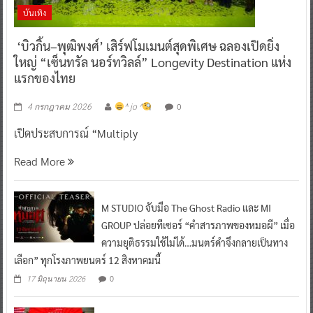
บันเทิง
‘บิวกิ้น–พุฒิพงศ์’ เสิร์ฟโมเมนต์สุดพิเศษ ฉลองเปิดยิ่ง
ใหญ่ “เซ็นทรัล นอร์ทวิลล์” Longevity Destination แห่ง
แรกของไทย
0
4 กรกฎาคม 2026
^ jo ^
เปิดประสบการณ์ “Multiply
Read More
M STUDIO จับมือ The Ghost Radio และ MI
GROUP ปล่อยทีเซอร์ “คำสารภาพของหมอผี” เมื่อ
ความยุติธรรมใช้ไม่ได้…มนตร์ดำจึงกลายเป็นทาง
เลือก” ทุกโรงภาพยนตร์ 12 สิงหาคมนี้
0
17 มิถุนายน 2026