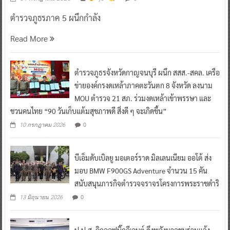
ตำรวจภูธรภาค 5 ผนึกกำลัง
Read More
ตำรวจภูธรจังหวัดกาญจนบุรี ผนึก สสส.-สคล. เครือ
ข่ายองค์กรงดเหล้าภาคตะวันตก 8 จังหวัด ลงนาม
MOU ตำรวจ 21 สภ. ร่วมงดเหล้าเข้าพรรษา และ
ชวนคนไทย “90 วันเก็บแต้มสุขภาพดี สิ่งดี ๆ จะเกิดขึ้น”
0
10 กรกฎาคม 2026
บีเอ็มดับเบิลยู มอเตอร์ราด มิลเลนเนียม ออโต้ ส่ง
มอบ BMW F900GS Adventure จำนวน 15 คัน
สนับสนุนภารกิจตำรวจจราจรโครงการพระราชดำริ
0
13 มิถุนายน 2026
ป.ป.ส. คิกออฟบิ๊กอีเวนต์ ดึงพลังมวลชนร่วมแจ้ง