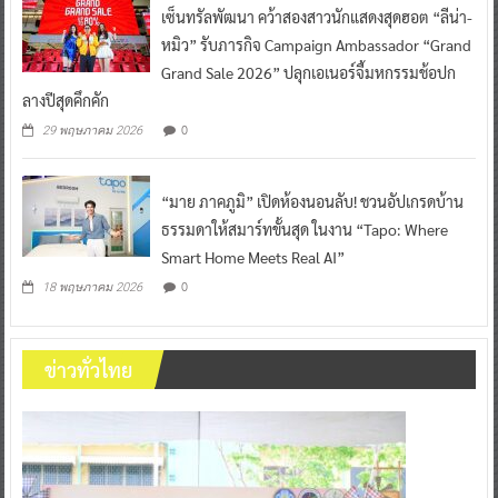
เซ็นทรัลพัฒนา คว้าสองสาวนักแสดงสุดฮอต “ลีน่า-
หมิว” รับภารกิจ Campaign Ambassador “Grand
Grand Sale 2026” ปลุกเอเนอร์จี้มหกรรมช้อปก
ลางปีสุดคึกคัก
0
29 พฤษภาคม 2026
“มาย ภาคภูมิ” เปิดห้องนอนลับ! ชวนอัปเกรดบ้าน
ธรรมดาให้สมาร์ทขั้นสุด ในงาน “Tapo: Where
Smart Home Meets Real AI”
0
18 พฤษภาคม 2026
ข่าวทั่วไทย