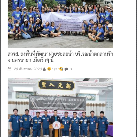
สวรส. ลงพื้นที่พัฒนาฝายชะลอน้ำ บริเวณน้ำตกลานรัก
จ.นครนายก เมื่อเร็วๆ นี้
0
28 กันยายน 2020
^ jo ^