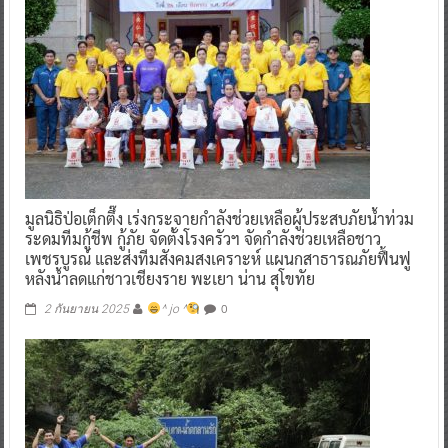
มูลนิธิป่อเต็กตึ๊ง เร่งกระจายกำลังช่วยเหลือผู้ประสบภัยน้ำท่วม
ระดมทีมกู้ชีพ กู้ภัย จัดตั้งโรงครัวฯ จัดกำลังช่วยเหลือชาว
เพชรบูรณ์ และส่งทีมสังคมสงเคราะห์ แผนกสาธารณภัยฟื้นฟู
หลังน้ำลดแก่ชาวเชียงราย พะเยา น่าน สุโขทัย
0
2 กันยายน 2025
^ jo ^