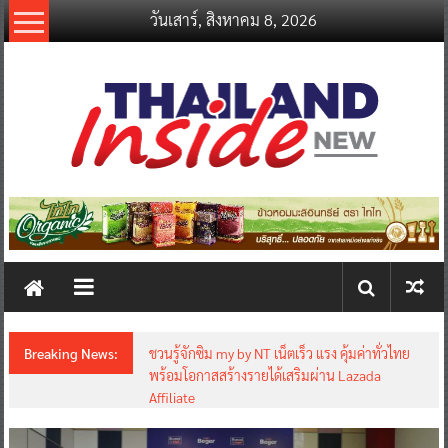
Skip
วันเสาร์, สิงหาคม 8, 2026
to
content
thailandinsidenew.com
Thailand
Inside
New
Breaking News:
ชวนรู้จักซิม my by NT เน็ตเร็ว แรง คุ้มค่าทั่วไทย
พร้อมโอกาสสร้างรายได้เสริมผ่าน Lazada
Affiliate