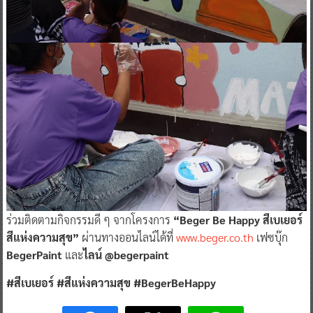
ร่วมติดตามกิจกรรมดี ๆ จากโครงการ
“Beger Be Happy สีเบเยอร์
สีแห่งความสุข”
ผ่านทางออนไลน์ได้ที่
www.beger.co.th
เฟซบุ๊ก
BegerPaint
และ
ไลน์ @begerpaint
#สีเบเยอร์ #สีแห่งความสุข #BegerBeHappy