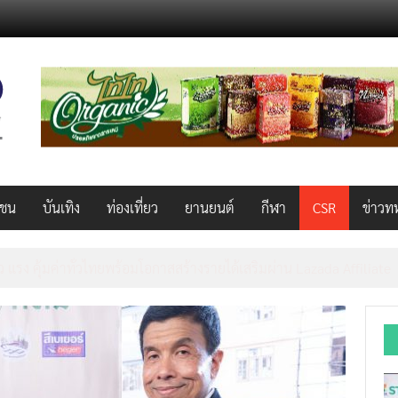
วชน
บันเทิง
ท่องเที่ยว
ยานยนต์
กีฬา
CSR
ข่าวท
็ว แรง คุ้มค่าทั่วไทยพร้อมโอกาสสร้างรายได้เสริมผ่าน Lazada Affiliate