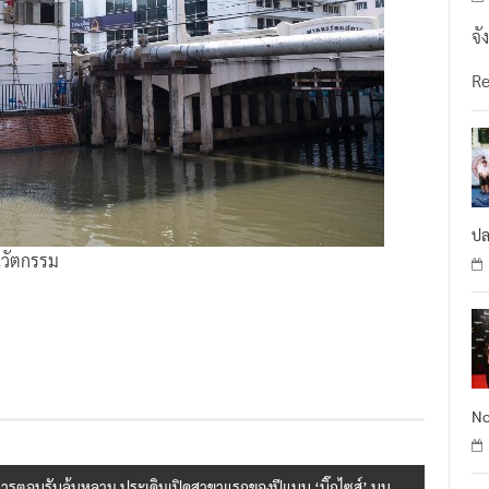
จั
R
ปล
นวัตกรรม
No
้การตอบรับล้นหลาม ประเดิมเปิดสาขาแรกของปีแบบ ‘บิ๊กไซส์’ บน