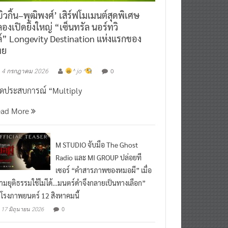
ิวกิ้น–พุฒิพงศ์’ เสิร์ฟโมเมนต์สุดพิเศษ
องเปิดยิ่งใหญ่ “เซ็นทรัล นอร์ทวิ
์” Longevity Destination แห่งแรกของ
ทย
0
4 กรกฎาคม 2026
^ jo ^
ิดประสบการณ์ “Multiply
ead More
M STUDIO จับมือ The Ghost
Radio และ MI GROUP ปล่อยที
เซอร์ “คำสารภาพของหมอผี” เมื่อ
ามยุติธรรมใช้ไม่ได้…มนตร์ดำจึงกลายเป็นทางเลือก”
กโรงภาพยนตร์ 12 สิงหาคมนี้
0
17 มิถุนายน 2026