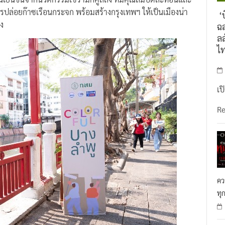
ารปล่อยก๊าซเรือนกระจก พร้อมสร้างกรุงเทพฯ ให้เป็นเมืองน่า
‘บ
ิง
ฉล
ลล
ไ
เป
R
คว
ทุ