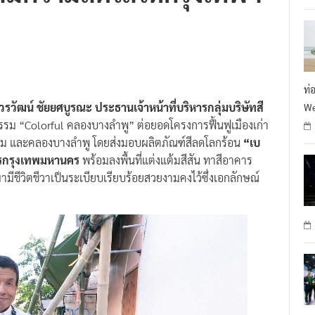
ท่
วรวัฒน์ ชัยยศบูรณะ ประธานเจ้าหน้าที่บริหารกลุ่มบริษัทสี
We
กรรม “Colorful คลองบางลำพู” ต่อยอดโครงการฟื้นฟูเมืองเก่า
เดิม และคลองบางลำพู โดยส่งมอบผลิตภัณฑ์สีลดโลกร้อน
“เบ
ชการกรุงเทพมหานคร
พร้อมลงพื้นที่แต่งแต้มสีสัน ทาสีอาคาร
มามีชีวิตชีวาเป็นระเบียบเรียบร้อยสวยงามคงไว้ซึ่งเอกลักษณ์