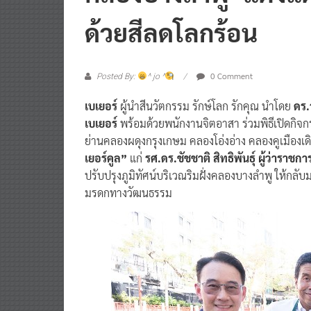
ด้วยสีลดโลกร้อน
0 Comment
Posted By:
^ jo ^
เบเยอร์
ผู้นำสีนวัตกรรม รักษ์โลก รักคุณ นำโดย
ดร.
เบเยอร์
พร้อมด้วยพนักงานจิตอาสา ร่วมพิธีเปิดกิจ
ย่านคลองผดุงกรุงเกษม คลองโอ่งอ่าง คลองคูเมือง
เยอร์คูล”
แก่
รศ.ดร.ชัชชาติ สิทธิพันธุ์ ผู้ว่ารา
ปรับปรุงภูมิทัศน์บริเวณริมฝั่งคลองบางลำพู ให้กลับ
มรดกทางวัฒนธรรม