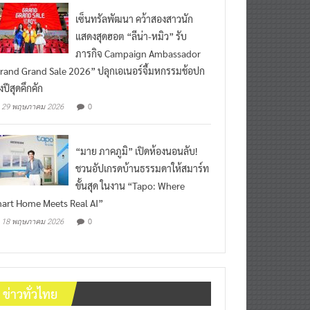
เซ็นทรัลพัฒนา คว้าสองสาวนัก
แสดงสุดฮอต “ลีน่า-หมิว” รับ
ภารกิจ Campaign Ambassador
rand Grand Sale 2026” ปลุกเอเนอร์จี้มหกรรมช้อปก
งปีสุดคึกคัก
0
29 พฤษภาคม 2026
“มาย ภาคภูมิ” เปิดห้องนอนลับ!
ชวนอัปเกรดบ้านธรรมดาให้สมาร์ท
ขั้นสุด ในงาน “Tapo: Where
art Home Meets Real AI”
0
18 พฤษภาคม 2026
ข่าวทั่วไทย