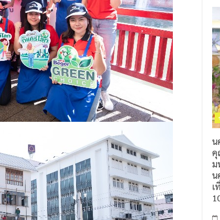
น
ค
ม
นค
เท
1