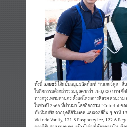
ทั้งนี้
เบเยอร์
ได้สนับสนุนผลิตภัณฑ์ “เบเยอร์คูล” ส
ในกิจกรรมดังกล่าวรวมมูลค่ากว่า 280,000 บาท ซึ่ง
ทางกรุงเทพมหานคร ตั้งแต่โครงการสีสวย สวนงาม 
ในช่วงปี 2566 ที่ผ่านมา โดยกิจกรรม “Colorful คลองบา
ทับทิมบพิธ จากชุดสีสิริมงคล และเฉดสีอื่น ๆ อาทิ
Victoria Vanity, 121-5 Raspberry Ice, 122-6 Reg
ของสีสันสวยงามคงทนแล้ว ยังช่วยให้อาคารบ้านเรือน