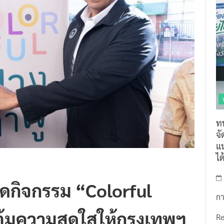
ท
จ
แน
ไ
อดกิจกรรม “Colorful
กา
้มความสดใสให้กรุงเทพฯ
R