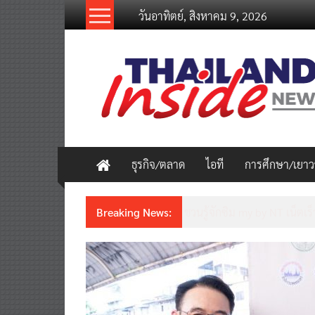
Skip
วันอาทิตย์, สิงหาคม 9, 2026
to
content
thailandinsidenew.com
Thailand
Inside
New
ธุรกิจ/ตลาด
ไอที
การศึกษา/เยา
Breaking News:
ชวนรู้จักซิม my by NT เน็ตเร