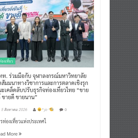
ท่องเที่ยว
ทท. ร่วมมือกับ จุฬาลงกรณ์มหาวิทยาลัย
ัดสัมมนาทางวิชาการและการตลาดเชิงรุก
ะเคล็ดลับปรับธุรกิจท่องเที่ยวไทย “ขาย
ด้ ขายดี ขายนาน”
0
5 สิงหาคม 2026
^ jo ^
รท่องเที่ยวแห่งประเทศไ
ead More