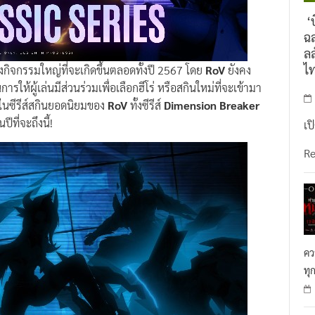
‘บ
ฉล
ลล
ไ
จกรรมใหญ่ที่จะเกิดขึ้นตลอดทั้งปี 2567 โดย
RoV
ยังคง
รให้ผู้เล่นมีส่วนร่วมเพื่อเลือกฮีโร่ หรือสกินใหม่ที่จะเข้ามา
่ในซีรีส์สกินยอดนิยมของ
RoV
ทั้งซีรีส์
Dimension Breaker
ีที่จะถึงนี้!
เป
R
คว
ทุ