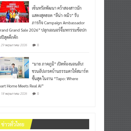
เซ็นทรัลพัฒนา คว้าสองสาวนัก
แสดงสุดฮอต “ลีน่า-หมิว” รับ
ภารกิจ Campaign Ambassador
rand Grand Sale 2026” ปลุกเอเนอร์จี้มหกรรมช้อปก
งปีสุดคึกคัก
0
29 พฤษภาคม 2026
“มาย ภาคภูมิ” เปิดห้องนอนลับ!
ชวนอัปเกรดบ้านธรรมดาให้สมาร์ท
ขั้นสุด ในงาน “Tapo: Where
art Home Meets Real AI”
0
18 พฤษภาคม 2026
ข่าวทั่วไทย