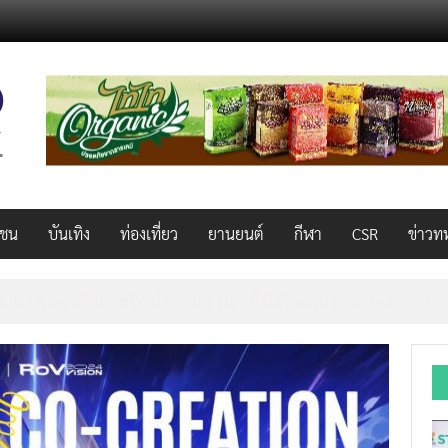
วชน
บันเทิง
ท่องเที่ยว
ยานยนต์
กีฬา
CSR
ข่าวท
AL 2026 ผนึก Bio+HealthTech INTERNATIONAL และ FutureCHEM 
และสุขภาพ ยกระดับไทยสู่ศูนย์กลางอาเซียน