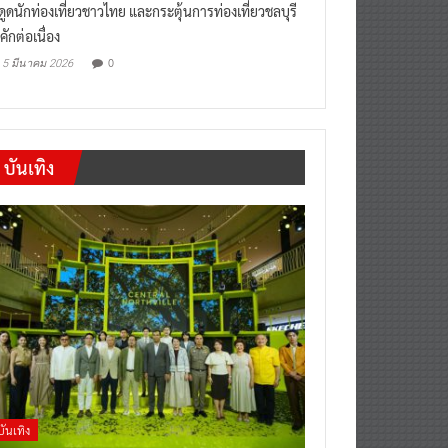
“เที่ยวสบายๆสไตล์ชลบุรี” หวัง
งดูดนักท่องเที่ยวชาวไทย และกระตุ้นการท่องเที่ยวชลบุรี
คักต่อเนื่อง
0
5 มีนาคม 2026
บันเทิง
บันเทิง