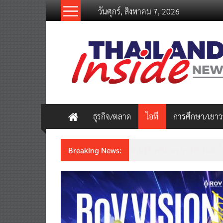
Skip
วันศุกร์, สิงหาคม 7, 2026
to
content
thailandinsidenew.com
Thailand
Inside
New
ธุรกิจ/ตลาด
ไอที
การศึกษา/เยา
Breaking News:
Thailand LAB INTERNATION
เคลื่อนนวัตกรรมวิทยาศาสตร์