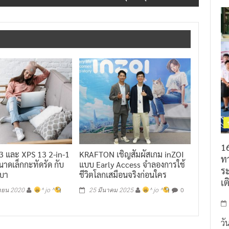
วงเสวนา ไม่เห็นด้วยเปิดผับตี 4 อย่าเอาอบายมุขเป็นจุดขายต่างชาติ
16
13 และ XPS 13 2-in-1
KRAFTON เชิญสัมผัสเกม inZOI
ท
ขนาดเล็กกะทัดรัด กับ
แบบ Early Access จำลองการใช้
ร
เบา
ชีวิตโลกเสมือนจริงก่อนใคร
เต
0
ายน 2020
^ jo ^
25 มีนาคม 2025
^ jo ^