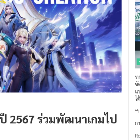
ท
จ
แน
ไ
์ปี 2567 ร่วมพัฒนาเกมไป
กา