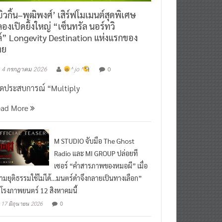
ิวกิ้น–พุฒิพงศ์’ เสิร์ฟโมเมนต์สุดพิเศษ
องเปิดยิ่งใหญ่ “เซ็นทรัล นอร์ทวิ
์” Longevity Destination แห่งแรกของ
ทย
0
4 กรกฎาคม 2026
^ jo ^
ิดประสบการณ์ “Multiply
ead More
M STUDIO จับมือ The Ghost
Radio และ MI GROUP ปล่อยที
เซอร์ “คำสารภาพของหมอผี” เมื่อ
ามยุติธรรมใช้ไม่ได้…มนตร์ดำจึงกลายเป็นทางเลือก”
กโรงภาพยนตร์ 12 สิงหาคมนี้
0
17 มิถุนายน 2026