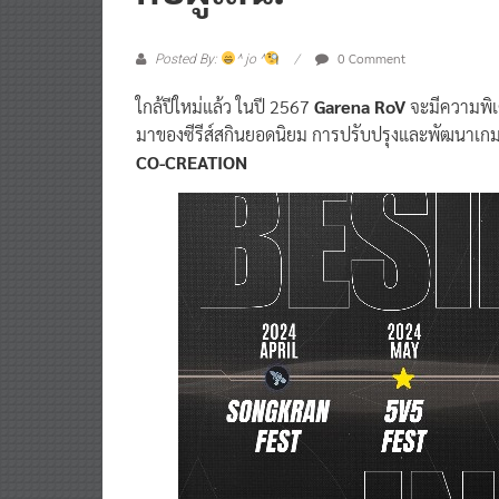
กับผู้เล่น!
0 Comment
Posted By:
^ jo ^
ใกล้ปีใหม่แล้ว ในปี 2567
Garena RoV
จะมีความพิเ
มาของซีรีส์สกินยอดนิยม การปรับปรุงและพัฒนาเ
CO-CREATION