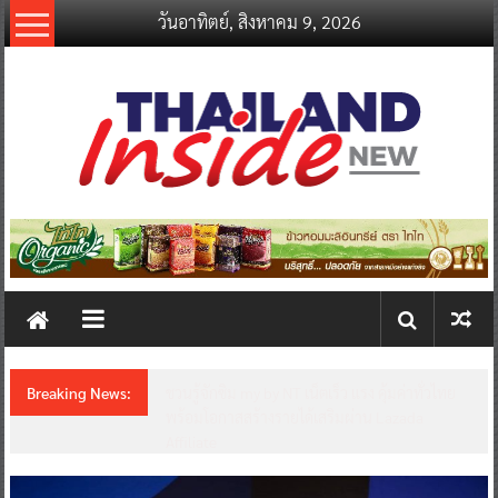
Skip
วันอาทิตย์, สิงหาคม 9, 2026
to
content
thailandinsidenew.com
Thailand
Inside
New
Breaking News:
ชวนรู้จักซิม my by NT เน็ตเร็ว แรง คุ้มค่าทั่วไทย
พร้อมโอกาสสร้างรายได้เสริมผ่าน Lazada
Affiliate