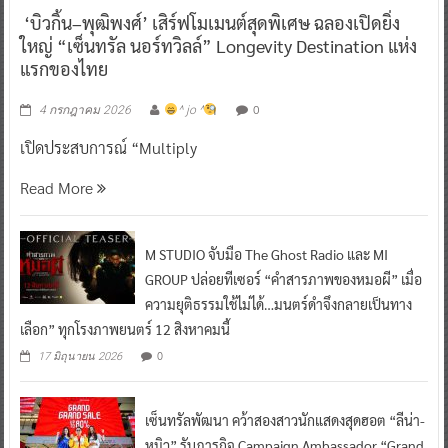
‘บิวกิ้น–พุฒิพงศ์’ เสิร์ฟโมเมนต์สุดพิเศษ ฉลองเปิดยิ่ง
ใหญ่ “เซ็นทรัล นอร์ทวิลล์” Longevity Destination แห่ง
แรกของไทย
0
4 กรกฎาคม 2026
^ jo ^
เปิดประสบการณ์ “Multiply
Read More
M STUDIO จับมือ The Ghost Radio และ MI
GROUP ปล่อยทีเซอร์ “คำสารภาพของหมอผี” เมื่อ
ความยุติธรรมใช้ไม่ได้…มนตร์ดำจึงกลายเป็นทาง
เลือก” ทุกโรงภาพยนตร์ 12 สิงหาคมนี้
0
17 มิถุนายน 2026
เซ็นทรัลพัฒนา คว้าสองสาวนักแสดงสุดฮอต “ลีน่า-
หมิว” รับภารกิจ Campaign Ambassador “Grand