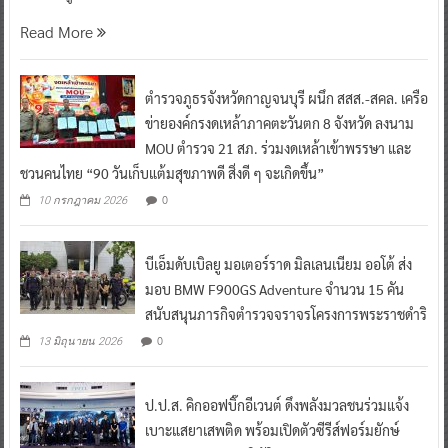
Read More
ตำรวจภูธรจังหวัดกาญจนบุรี ผนึก สสส.-สคล. เครือ
ข่ายองค์กรงดเหล้าภาคตะวันตก 8 จังหวัด ลงนาม
MOU ตำรวจ 21 สภ. ร่วมงดเหล้าเข้าพรรษา และ
ชวนคนไทย “90 วันเก็บแต้มสุขภาพดี สิ่งดี ๆ จะเกิดขึ้น”
0
10 กรกฎาคม 2026
บีเอ็มดับเบิลยู มอเตอร์ราด มิลเลนเนียม ออโต้ ส่ง
มอบ BMW F900GS Adventure จำนวน 15 คัน
สนับสนุนภารกิจตำรวจจราจรโครงการพระราชดำริ
0
13 มิถุนายน 2026
ป.ป.ส. คิกออฟบิ๊กอีเวนต์ ดึงพลังมวลชนร่วมแจ้ง
เบาะแสยาเสพติด พร้อมเปิดตัวซีรีส์ฟอร์มยักษ์