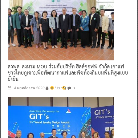
สวพส. ลงนาม MOU ร่วมกับบริษัท ฮิลล์คอฟฟ์ จำกัด (กาแฟ
ชาวไทยภูเขา)เพื่อพัฒนากาแฟและพืชท้องถิ่นบนพื้นที่สูงแบบ
ยั่งยืน
0
4 พฤศจิกายน 2023
^ jo ^