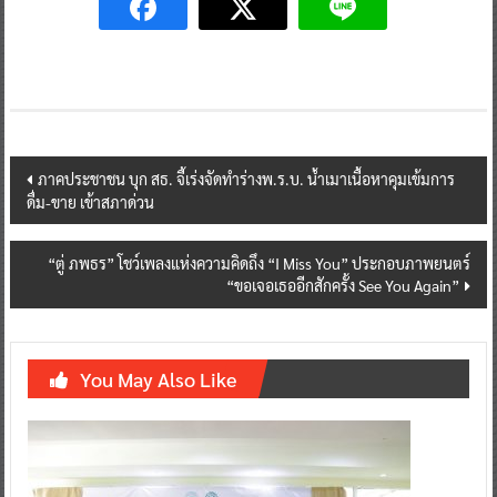
Post
ภาคประชาชน บุก สธ. จี้เร่งจัดทำร่างพ.ร.บ. น้ำเมาเนื้อหาคุมเข้มการ
ดื่ม-ขาย เข้าสภาด่วน
navigation
“ตู่ ภพธร” โชว์เพลงแห่งความคิดถึง “I Miss You” ประกอบภาพยนตร์
“ขอเจอเธออีกสักครั้ง See You Again”
You May Also Like