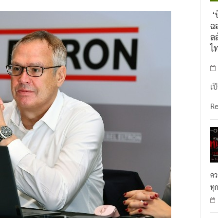
‘บ
ฉล
ลล
ไ
เป
R
คว
ทุ