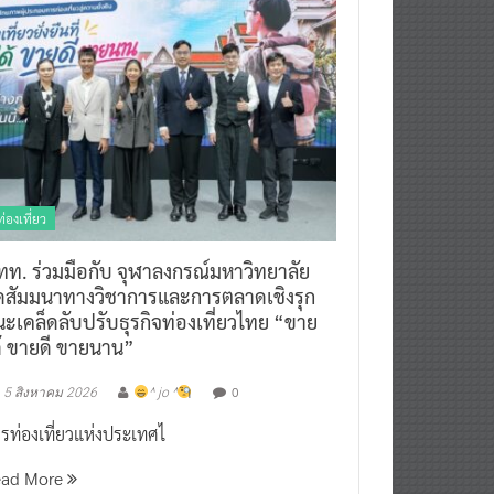
ท่องเที่ยว
ทท. ร่วมมือกับ จุฬาลงกรณ์มหาวิทยาลัย
ัดสัมมนาทางวิชาการและการตลาดเชิงรุก
ะเคล็ดลับปรับธุรกิจท่องเที่ยวไทย “ขาย
ด้ ขายดี ขายนาน”
0
5 สิงหาคม 2026
^ jo ^
รท่องเที่ยวแห่งประเทศไ
ead More