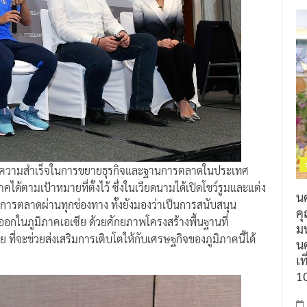
ต่อความสำเร็จในการขยายธุรกิจและฐานการตลาดในประเทศ
ได้ตามเป้าหมายที่ตั้งไว้ ซึ่งในเวียดนามได้เปิดโชว์รูมและแต่ง
น
ำการตลาดผ่านทุกช่องทาง ทั้งยังมองว่าเป็นการสนับสนุน
ค
อกในภูมิภาคเอเซีย ด้วยศักยภาพโครงสร้างพื้นฐานที่
ม
ี่จะช่วยส่งเสริมการเติบโตให้กับเศรษฐกิจของภูมิภาคนี้ได้
นค
เท
1