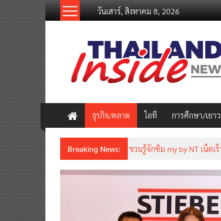
Skip
วันเสาร์, สิงหาคม 8, 2026
to
content
thailandinsidenew.com
Thailand
Inside
New
ธุรกิจ/ตลาด
ไอที
การศึกษา/เยา
Breaking News:
ชวนรู้จักซิม my by NT เน็ตเร