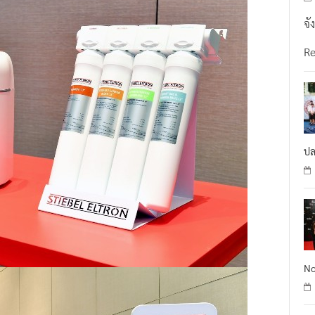
จั
R
ปล
No