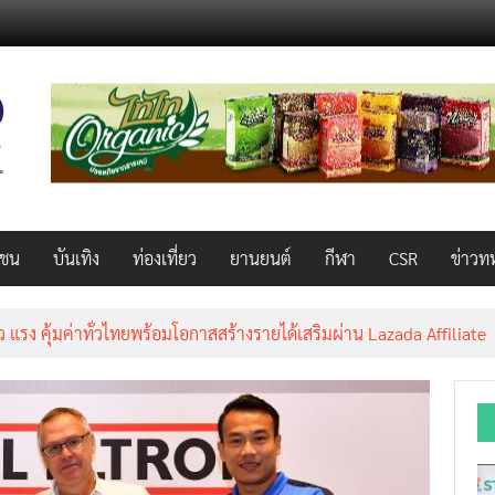
วชน
บันเทิง
ท่องเที่ยว
ยานยนต์
กีฬา
CSR
ข่าวท
็ว แรง คุ้มค่าทั่วไทยพร้อมโอกาสสร้างรายได้เสริมผ่าน Lazada Affiliate