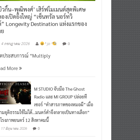
ิวกิ้น–พุฒิพงศ์’ เสิร์ฟโมเมนต์สุดพิเศษ
องเปิดยิ่งใหญ่ “เซ็นทรัล นอร์ทวิ
์” Longevity Destination แห่งแรกของ
ทย
0
4 กรกฎาคม 2026
^ jo ^
ิดประสบการณ์ “Multiply
ead More
M STUDIO จับมือ The Ghost
Radio และ MI GROUP ปล่อยที
เซอร์ “คำสารภาพของหมอผี” เมื่อ
ามยุติธรรมใช้ไม่ได้…มนตร์ดำจึงกลายเป็นทางเลือก”
กโรงภาพยนตร์ 12 สิงหาคมนี้
0
17 มิถุนายน 2026