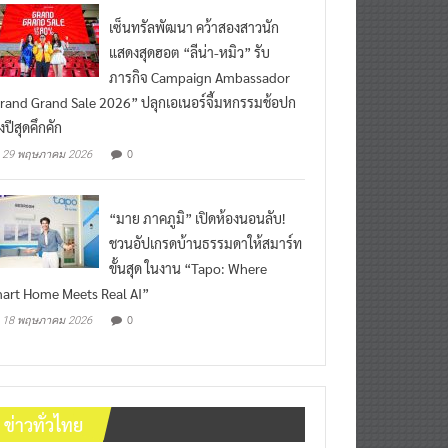
เซ็นทรัลพัฒนา คว้าสองสาวนัก
แสดงสุดฮอต “ลีน่า-หมิว” รับ
ภารกิจ Campaign Ambassador
rand Grand Sale 2026” ปลุกเอเนอร์จี้มหกรรมช้อปก
งปีสุดคึกคัก
0
29 พฤษภาคม 2026
“มาย ภาคภูมิ” เปิดห้องนอนลับ!
ชวนอัปเกรดบ้านธรรมดาให้สมาร์ท
ขั้นสุด ในงาน “Tapo: Where
art Home Meets Real AI”
0
18 พฤษภาคม 2026
ข่าวทั่วไทย