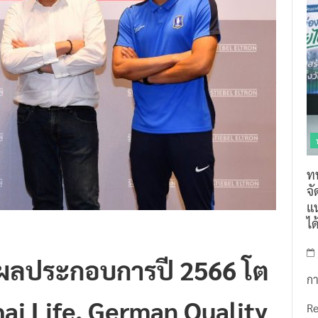
ท
จ
แน
ไ
ผลประกอบการปี 2566 โต
กา
hai Life, German Quality
R