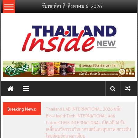
Skip
วันพฤหัสบดี, สิงหาคม 6, 2026
to
content
thailandinsidenew.com
Thailand
Inside
New
Breaking News:
Thailand LAB INTERNATIONAL 2026 ผนึก
Bio+HealthTech INTERNATIONAL และ
FutureCHEM INTERNATIONAL เปิดเวที AI ขับ
เคลื่อนนวัตกรรมวิทยาศาสตร์และสุขภาพ ยกระดับ
ไทยสู่ศูนย์กลางอาเซียน