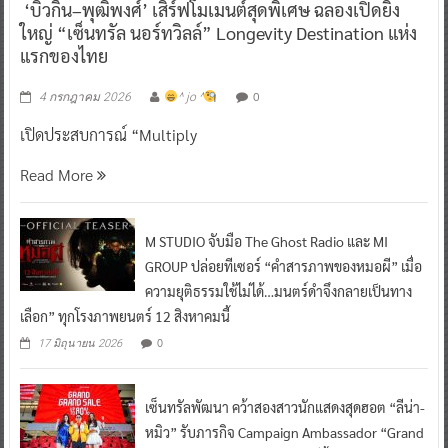
‘บิวกิ้น–พุฒิพงศ์’ เสิร์ฟโมเมนต์สุดพิเศษ ฉลองเปิดยิ่ง
ใหญ่ “เซ็นทรัล นอร์ทวิลล์” Longevity Destination แห่ง
แรกของไทย
0
4 กรกฎาคม 2026
^ jo ^
เปิดประสบการณ์ “Multiply
Read More
M STUDIO จับมือ The Ghost Radio และ MI
GROUP ปล่อยทีเซอร์ “คำสารภาพของหมอผี” เมื่อ
ความยุติธรรมใช้ไม่ได้…มนตร์ดำจึงกลายเป็นทาง
เลือก” ทุกโรงภาพยนตร์ 12 สิงหาคมนี้
0
17 มิถุนายน 2026
เซ็นทรัลพัฒนา คว้าสองสาวนักแสดงสุดฮอต “ลีน่า-
หมิว” รับภารกิจ Campaign Ambassador “Grand