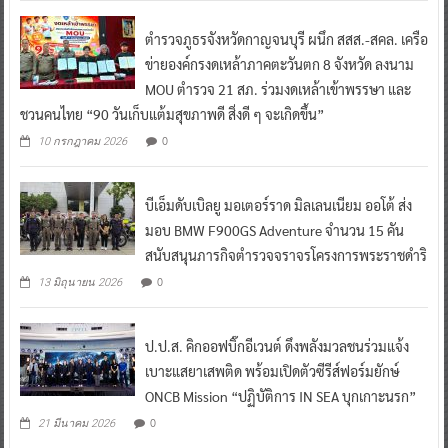
ตำรวจภูธรจังหวัดกาญจนบุรี ผนึก สสส.-สคล. เครือ
ข่ายองค์กรงดเหล้าภาคตะวันตก 8 จังหวัด ลงนาม
MOU ตำรวจ 21 สภ. ร่วมงดเหล้าเข้าพรรษา และ
ชวนคนไทย “90 วันเก็บแต้มสุขภาพดี สิ่งดี ๆ จะเกิดขึ้น”
0
10 กรกฎาคม 2026
บีเอ็มดับเบิลยู มอเตอร์ราด มิลเลนเนียม ออโต้ ส่ง
มอบ BMW F900GS Adventure จำนวน 15 คัน
สนับสนุนภารกิจตำรวจจราจรโครงการพระราชดำริ
0
13 มิถุนายน 2026
ป.ป.ส. คิกออฟบิ๊กอีเวนต์ ดึงพลังมวลชนร่วมแจ้ง
เบาะแสยาเสพติด พร้อมเปิดตัวซีรีส์ฟอร์มยักษ์
ONCB Mission “ปฏิบัติการ IN SEA บุกเกาะนรก”
0
21 มีนาคม 2026