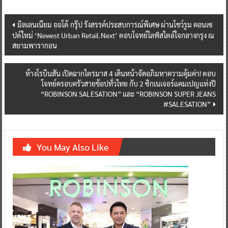
Post
มิลเลนเนียม ออโต้ กรุ๊ป รังสรรค์ประสบการณ์พิเศษ ผ่านโชว์รูม คอนเซ
ปต์ใหม่ ‘Newest Urban Retail.Next’ ตอบโจทย์ไลฟ์สไตล์ใจกลางกรุง ณ
navigation
สยามพารากอน
ห้างโรบินสัน เปิดฉากไตรมาส 4 เดินหน้าจัดอภิมหาความคุ้มค่า! ตอบ
โจทย์ครอบครัวสายช้อปทั่วไทย กับ 2 ซิกเนเจอร์แคมเปญแห่งปี
“ROBINSON SALESATION” และ “ROBINSON SUPER JEANS
#SALESATION”
You May Also Like