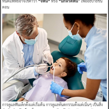
ทันตแพทย์อาจใช้คำว่า
“จี้ฟัน”
หรือ
“นกหวีดฟัน
” เพื่ออธิบายขั้น
ตอน
การดูแลฟันเด็กตั้งเเต่เริ่มต้น การดูแลทันตกรรมตั้งแต่เนิ่นๆ เป็นสิ่ง