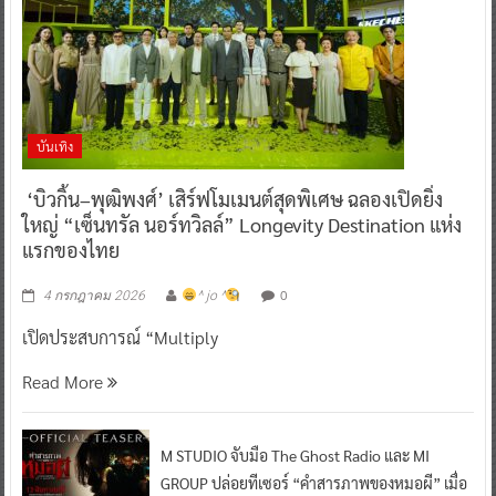
บันเทิง
‘บิวกิ้น–พุฒิพงศ์’ เสิร์ฟโมเมนต์สุดพิเศษ ฉลองเปิดยิ่ง
ใหญ่ “เซ็นทรัล นอร์ทวิลล์” Longevity Destination แห่ง
แรกของไทย
0
4 กรกฎาคม 2026
^ jo ^
เปิดประสบการณ์ “Multiply
Read More
M STUDIO จับมือ The Ghost Radio และ MI
GROUP ปล่อยทีเซอร์ “คำสารภาพของหมอผี” เมื่อ