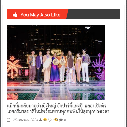
You May Also Like
แม็กนั่มกลับมาอย่างยิ่งใหญ่ จัดปาร์ตี้แห่งปี! ฉลองเปิดตัว
ไอศกรีมรสชาติใหม่พร้อมชวนทุกคนฟินให้สุดทุกช่วงเวลา
0
25 เมษายน 2024
^ jo ^