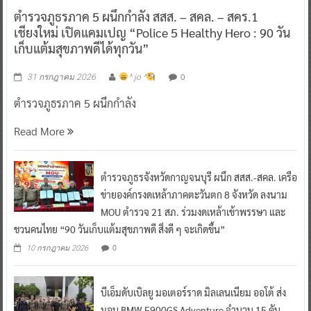
ตำรวจภูธรภาค 5 ผนึกกำลัง สสส. – สคล. – สคร.1
เชียงใหม่ เปิดแคมเปญ “Police 5 Healthy Hero : 90 วัน
เก็บแต้มสุขภาพดีได้ทุกวัน”
0
31 กรกฎาคม 2026
^ jo ^
ตำรวจภูธรภาค 5 ผนึกกำลัง
Read More
ตำรวจภูธรจังหวัดกาญจนบุรี ผนึก สสส.-สคล. เครือ
ข่ายองค์กรงดเหล้าภาคตะวันตก 8 จังหวัด ลงนาม
MOU ตำรวจ 21 สภ. ร่วมงดเหล้าเข้าพรรษา และ
ชวนคนไทย “90 วันเก็บแต้มสุขภาพดี สิ่งดี ๆ จะเกิดขึ้น”
0
10 กรกฎาคม 2026
บีเอ็มดับเบิลยู มอเตอร์ราด มิลเลนเนียม ออโต้ ส่ง
มอบ BMW F900GS Adventure จำนวน 15 คัน