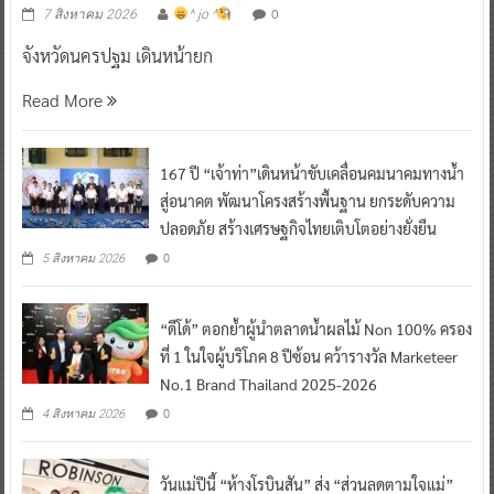
0
7 สิงหาคม 2026
^ jo ^
จังหวัดนครปฐม เดินหน้ายก
Read More
167 ปี “เจ้าท่า”เดินหน้าขับเคลื่อนคมนาคมทางน้ำ
สู่อนาคต พัฒนาโครงสร้างพื้นฐาน ยกระดับความ
ปลอดภัย สร้างเศรษฐกิจไทยเติบโตอย่างยั่งยืน
0
5 สิงหาคม 2026
“ดีโด้” ตอกย้ำผู้นำตลาดน้ำผลไม้ Non 100% ครอง
ที่ 1 ในใจผู้บริโภค 8 ปีซ้อน คว้ารางวัล Marketeer
No.1 Brand Thailand 2025-2026
0
4 สิงหาคม 2026
วันแม่ปีนี้ “ห้างโรบินสัน” ส่ง “ส่วนลดตามใจแม่”