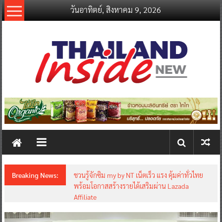
Skip
วันอาทิตย์, สิงหาคม 9, 2026
to
content
thailandinsidenew.com
Thailand
Inside
New
Breaking News:
ชวนรู้จักซิม my by NT เน็ตเร็ว แรง คุ้มค่าทั่วไทย
พร้อมโอกาสสร้างรายได้เสริมผ่าน Lazada
Affiliate