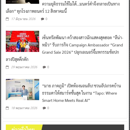
ความยุติธรรมใช้ไม่ได้…มนตร์ดำจึงกลายเป็นทาง
เลือก” ทุกโรงภาพยนตร์ 12 สิงหาคมนี้
0
17 มิถุนายน 2026
เซ็นทรัลพัฒนา คว้าสองสาวนักแสดงสุดฮอต “ลีน่า-
หมิว” รับภารกิจ Campaign Ambassador “Grand
Grand Sale 2026” ปลุกเอเนอร์จี้มหกรรมช้อปก
ลางปีสุดคึกคัก
0
29 พฤษภาคม 2026
“มาย ภาคภูมิ” เปิดห้องนอนลับ! ชวนอัปเกรดบ้าน
ธรรมดาให้สมาร์ทขั้นสุด ในงาน “Tapo: Where
Smart Home Meets Real AI”
0
18 พฤษภาคม 2026
ข่าวทั่วไทย