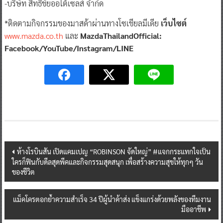
-บริษัท สิทธิชัยออโต้เซลส์ จำกัด
*ติดตามกิจกรรมของมาสด้าผ่านทางโซเชียลมีเดีย
เว็บไซต์
www.mazda.co.th
และ
MazdaThailandOfficial:
Facebook/YouTube/Instagram/LINE
Post
ห้างโรบินสัน เปิดแคมเปญ “ROBINSON จัดใหญ่” #แจกกระแทกใจเป็น
ใครก็ฟินกับดีลสุดพีคและกิจกรรมสุดสนุก เพื่อสร้างความสุขให้ทุกๆ วัน
navigation
ของชีวิต
แม็คโครตอกย้ำความสำเร็จ 34 ปีผู้นำค้าส่ง แข็งแกร่งด้วยพลังของทีมงาน
มืออาชีพ