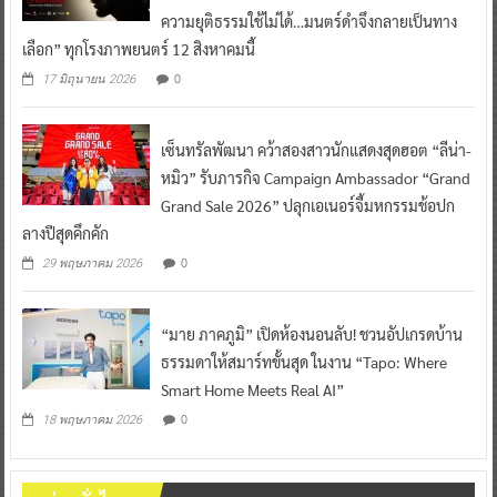
ความยุติธรรมใช้ไม่ได้…มนตร์ดำจึงกลายเป็นทาง
เลือก” ทุกโรงภาพยนตร์ 12 สิงหาคมนี้
0
17 มิถุนายน 2026
เซ็นทรัลพัฒนา คว้าสองสาวนักแสดงสุดฮอต “ลีน่า-
หมิว” รับภารกิจ Campaign Ambassador “Grand
Grand Sale 2026” ปลุกเอเนอร์จี้มหกรรมช้อปก
ลางปีสุดคึกคัก
0
29 พฤษภาคม 2026
“มาย ภาคภูมิ” เปิดห้องนอนลับ! ชวนอัปเกรดบ้าน
ธรรมดาให้สมาร์ทขั้นสุด ในงาน “Tapo: Where
Smart Home Meets Real AI”
0
18 พฤษภาคม 2026