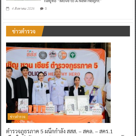
กลยุทธ์ “Move to A New Height”
0
4 สิงหาคม 2026
ข่าวตำรวจ
ข่าวตำรวจ
ตำรวจภูธรภาค 5 ผนึกกำลัง สสส. – สคล. – สคร.1