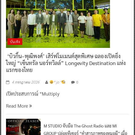
บันเทิง
‘บิวกิ้น–พุฒิพงศ์’ เสิร์ฟโมเมนต์สุดพิเศษ ฉลองเปิดยิ่ง
ใหญ่ “เซ็นทรัล นอร์ทวิลล์” Longevity Destination แห่ง
แรกของไทย
0
4 กรกฎาคม 2026
^ jo ^
เปิดประสบการณ์ “Multiply
Read More
M STUDIO จับมือ The Ghost Radio และ MI
GROUP ปล่อยทีเซอร์ “คำสารภาพของหมอผี” เมื่อ