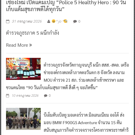
เชียงใหม่ เปิดแคมเปญ “Police 5 Healthy Hero : 90 วัน
เก็บแต้มสุขภาพดีได้ทุกวัน”
0
31 กรกฎาคม 2026
^ jo ^
ตำรวจภูธรภาค 5 ผนึกกำลัง
Read More
ตำรวจภูธรจังหวัดกาญจนบุรี ผนึก สสส.-สคล. เครือ
ข่ายองค์กรงดเหล้าภาคตะวันตก 8 จังหวัด ลงนาม
MOU ตำรวจ 21 สภ. ร่วมงดเหล้าเข้าพรรษา และ
ชวนคนไทย “90 วันเก็บแต้มสุขภาพดี สิ่งดี ๆ จะเกิดขึ้น”
0
10 กรกฎาคม 2026
บีเอ็มดับเบิลยู มอเตอร์ราด มิลเลนเนียม ออโต้ ส่ง
มอบ BMW F900GS Adventure จำนวน 15 คัน
สนับสนุนภารกิจตำรวจจราจรโครงการพระราชดำริ