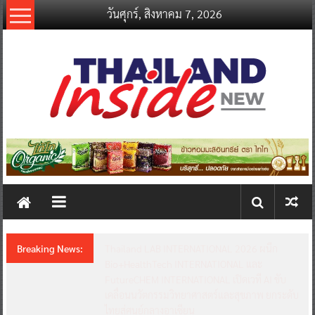
Skip
วันศุกร์, สิงหาคม 7, 2026
to
content
thailandinsidenew.com
Thailand
Inside
New
Breaking News:
Thailand LAB INTERNATIONAL 2026 ผนึก
Bio+HealthTech INTERNATIONAL และ
FutureCHEM INTERNATIONAL เปิดเวที AI ขับ
เคลื่อนนวัตกรรมวิทยาศาสตร์และสุขภาพ ยกระดับ
ไทยสู่ศูนย์กลางอาเซียน