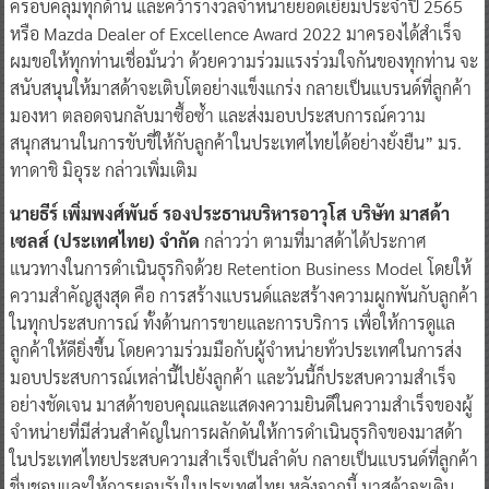
ครอบคลุมทุกด้าน และคว้ารางวัลจำหน่ายยอดเยี่ยมประจำปี 2565
หรือ Mazda Dealer of Excellence Award 2022 มาครองได้สำเร็จ
ผมขอให้ทุกท่านเชื่อมั่นว่า ด้วยความร่วมแรงร่วมใจกันของทุกท่าน จะ
สนับสนุนให้มาสด้าจะเติบโตอย่างแข็งแกร่ง กลายเป็นแบรนด์ที่ลูกค้า
มองหา ตลอดจนกลับมาซื้อซ้ำ และส่งมอบประสบการณ์ความ
สนุกสนานในการขับขี่ให้กับลูกค้าในประเทศไทยได้อย่างยั่งยืน” มร.
ทาดาชิ มิอุระ กล่าวเพิ่มเติม
นายธีร์ เพิ่มพงศ์พันธ์ รองประธานบริหารอาวุโส บริษัท มาสด้า
เซลส์ (ประเทศไทย) จำกัด
กล่าวว่า ตามที่มาสด้าได้ประกาศ
แนวทางในการดำเนินธุรกิจด้วย Retention Business Model โดยให้
ความสำคัญสูงสุด คือ การสร้างแบรนด์และสร้างความผูกพันกับลูกค้า
ในทุกประสบการณ์ ทั้งด้านการขายและการบริการ เพื่อให้การดูแล
ลูกค้าให้ดียิ่งขึ้น โดยความร่วมมือกับผู้จำหน่ายทั่วประเทศในการส่ง
มอบประสบการณ์เหล่านี้ไปยังลูกค้า และวันนี้ก็ประสบความสำเร็จ
อย่างชัดเจน มาสด้าขอบคุณและแสดงความยินดีในความสำเร็จของผู้
จำหน่ายที่มีส่วนสำคัญในการผลักดันให้การดำเนินธุรกิจของมาสด้า
ในประเทศไทยประสบความสำเร็จเป็นลำดับ กลายเป็นแบรนด์ที่ลูกค้า
ชื่นชอบและให้การยอมรับในประเทศไทย หลังจากนี้ มาสด้าจะเดิน