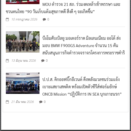
MOU ตำรวจ 21 สภ. ร่วมงดเหล้าเข้าพรรษา และ
ชวนคนไทย “90 วันเก็บแต้มสุขภาพดี สิ่งดี ๆ จะเกิดขึ้น”
0
10 กรกฎาคม 2026
บีเอ็มดับเบิลยู มอเตอร์ราด มิลเลนเนียม ออโต้ ส่ง
มอบ BMW F900GS Adventure จำนวน 15 คัน
สนับสนุนภารกิจตำรวจจราจรโครงการพระราชดำริ
0
13 มิถุนายน 2026
ป.ป.ส. คิกออฟบิ๊กอีเวนต์ ดึงพลังมวลชนร่วมแจ้ง
เบาะแสยาเสพติด พร้อมเปิดตัวซีรีส์ฟอร์มยักษ์
ONCB Mission “ปฏิบัติการ IN SEA บุกเกาะนรก”
0
21 มีนาคม 2026