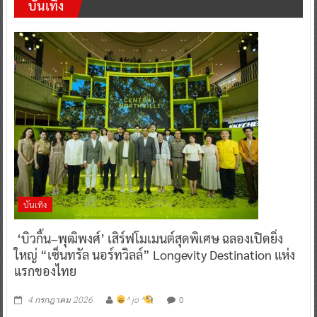
บันเทิง
บันเทิง
‘บิวกิ้น–พุฒิพงศ์’ เสิร์ฟโมเมนต์สุดพิเศษ ฉลองเปิดยิ่ง
ใหญ่ “เซ็นทรัล นอร์ทวิลล์” Longevity Destination แห่ง
แรกของไทย
0
4 กรกฎาคม 2026
^ jo ^