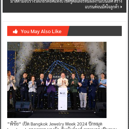
มาสด้ามอบรางวัลเกียรติยศแห่งปี เชิดชูดีลเลอร์ที่มีผลงานเป็นเลิศ สร้าง
แบรนด์จนมัดใจลูกค้า
You May Also Like
”พิชัย“ เปิด Bangkok Jewelry Week 2024 ปักหมุด