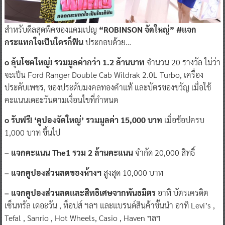
สำหรับดีลสุดพีคของแคมเปญ
“ROBINSON จัดใหญ่” #แจก
กระแทกใจเป็นใครก็ฟิน
ประกอบด้วย…
o ลุ้นโชคใหญ่! รวมมูลค่ากว่า 1.2 ล้านบาท
จำนวน 20 รางวัล ไม่ว่า
จะเป็น Ford Ranger Double Cab Wildrak 2.0L Turbo, เครื่อง
ประดับเพชร, ของประดับมงคลทองคำแท้ และบัตรของขวัญ เมื่อใช้
คะแนนเดอะวันตามเงื่อนไขที่กำหนด
o รับฟรี! ‘คูปองจัดใหญ่’ รวมมูลค่า 15,000 บาท
เมื่อช้อปครบ
1,000 บาท ขึ้นไป
– แจกคะแนน The1 รวม 2 ล้านคะแนน
จำกัด 20,000 สิทธิ์
– แจกคูปองส่วนลดของห้างฯ
สูงสุด 10,000 บาท
– แจกคูปองส่วนลดและสิทธิเศษจากพันธมิตร
อาทิ บัตรเครดิต
เซ็นทรัล เดอะวัน , ท็อปส์ ฯลฯ และแบรนด์สินค้าชั้นนำ อาทิ Levi’s ,
Tefal , Sanrio , Hot Wheels, Casio , Haven ฯลฯ