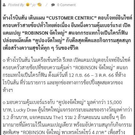
0 Comment
Posted By:
^ jo ^
ห้างโรบินสัน เดินแผน “CUSTOMER CENTRIC” ตอบโจทย์อินไซต์
ครอบครัวสายช้อปทั่วไทยต่อเนื่อง ยืนหนึ่งความคุ้มเบอร์แรง! เปิด
แคมเปญ “ROBINSON จัดใหญ่” #แจกกระแทกใจเป็นใครก็ฟิน
ปล่อยหมัดเด็ด “คูปองจัดใหญ่” กับดีลสุดพีคและกิจกรรมสุดสนุก
เพื่อสร้างความสุขให้ทุก ๆ วันของชีวิต
o ห้างโรบินสัน ในเครือเซ็นทรัล รีเทล เปิดแคมเปญตอบโจทย์อินไซต์
ครอบครัวสายช้อปที่ชอบความคุ้มค่า “ROBINSON จัดใหญ่” #แจก
กระแทกใจเป็นใครก็ฟิน ตั้งแต่วันที่ 12 ก.ย. 66 – 3 ต.ค. 66 ที่ห้าง
โรบินสัน ที่ร่วมรายการ และทุกช่องทางการช้อปปิ้งสุดสะดวกของ
ห้างฯ
o มอบความคุ้มเบอร์แรงกับ “คูปองจัดใหญ่” มูลค่ากว่า 15,000
บาท, Lucky Draw ลุ้นโชคใหญ่แจกรถกระบะและของรางวัลมูลค่ากว่า
1.2 ล้านบาท, แจกคะแนน The1 รวม 2 ล้านคะแนน และอื่น ๆ อีก
มากมายที่มัดรวมไว้ในแคมเปญเดียว! พร้อมอัปความสนุกกับกิจกรรม
สุดพิเศษ “ROBINSON จัดใหญ่ พาเหรดโรดโชว์ 4 ภาค” เพื่อสร้าง