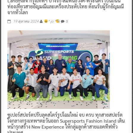
Landmark กรุงเทพฯ บางรัก-สัมพันธ์วงศ์-พระนคร เป็นถนน
ท่องเที่ยวสายอัญมณีและเครื่องประดับไทย ต้อนรับผู้รักอัญมณี
จากทั่วโลก
0
19 ตุลาคม 2024
^ jo ^
ซูเปอร์สปอร์ตปรับลุคสโตร์รูปโฉมใหม่ จบ ครบ ทุกสายสปอร์ต
ใจกลางกรุงเทพฯตะวันออก Supersports Fashion Island เดิน
หน้ารุกสร้าง New Experience ให้กลุ่มลูกค้าสายแอคทีฟทั่ว
ประเทศ