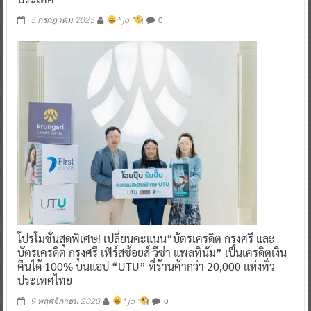
0
5 กรกฎาคม 2025
^ jo ^
โปรโมชั่นสุดพิเศษ! เปลี่ยนคะแนน“บัตรเครดิต กรุงศรี และ
บัตรเครดิต กรุงศรี เฟิร์สช้อยส์ วีซ่า แพลทินัม” เป็นเครดิตเงิน
คืนได้ 100% บนแอป “UTU” ที่ร้านค้ากว่า 20,000 แห่งทั่ว
ประเทศไทย
0
9 พฤศจิกายน 2020
^ jo ^