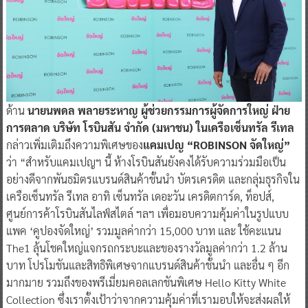
ด้าน
นายนพดล พลายระหาญ ผู้ช่วยกรรมการผู้จัดการใหญ่ ฝ่าย
การตลาด บริษัท โรบินสัน จำกัด (มหาชน) ในเครือเซ็นทรัล รีเทล
กล่าวเพิ่มเติมถึงความพิเศษของ
แคมเปญ “ROBINSON จัดใหญ่”
ว่า “สำหรับแคมเปญฯ นี้ ห้างโรบินสันยังคงได้รับความร่วมมือเป็น
อย่างดีจากพันธมิตรแบรนด์สินค้าชั้นนำ บัตรเครดิต และกลุ่มธุรกิจใน
เครือเซ็นทรัล รีเทล อาทิ เซ็นทรัล เดอะวัน เครดิตการ์ด, ท็อปส์,
ศูนย์การค้าโรบินสันไลฟ์สไตล์ ฯลฯ เพื่อมอบความคุ้มค่าในรูปแบบ
แพค ‘คูปองจัดใหญ่’ รวมมูลค่ากว่า 15,000 บาท และ ใช้คะแนน
The1 ลุ้นโชคใหญ่แจกรถกระบะและของรางวัลมูลค่ากว่า 1.2 ล้าน
บาท โปรโมชันและสิทธิพิเศษจากแบรนด์สินค้าชั้นนำ และอื่น ๆ อีก
มากมาย รวมถึงของพรีเมี่ยมคอลเลกชันพิเศษ Hello Kitty White
Collection ซึ่งเราตั้งเป้าว่าจากความคุ้มค่าที่เรามอบให้จะส่งผลให้