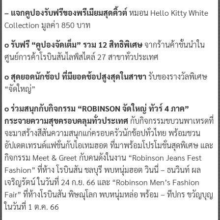
– แจกคูปองรับฟรีของพรีเมียมสุดคิ้วต์
หมอน Hello Kitty White
Collection มูลค่า 850 บาท
o รับฟรี “คูปองจัดเต็ม” รวม 12 สิทธิพิเศษ
จากร้านค้าชั้นนำใน
ศูนย์การค้าโรบินสันไลฟ์สไตล์ 27 สาขาทั่วประเทศ
o สุดยอดนักช้อป ที่มียอดช้อปสูงสุดในสาขา
รับของรางวัลพิเศษ
“จัดใหญ่”
o ร่วมสนุกกับกิจกรรม “ROBINSON จัดใหญ่ ทัวร์ 4 ภาค”
กระจายความสุขครอบคลุมทั่วประเทศ
กับกิจกรรมขบวนพาเหรดที่
จะมาสร้างสีสันความสนุกแก่ครอบครัวนักช้อปทั่วไทย พร้อมชวน
อัปเดตเทรนด์แฟชั่นกับไอเทมฮอต ที่มาพร้อมโปรโมชั่นสุดพิเศษ และ
กิจกรรม Meet & Greet กับคนดังในงาน “Robinson Jeans Fest
Fashion” ที่ห้าง โรบินสัน ชลบุรี พบหนุ่มฮอต วินนี่ – ธนวินท์ ผล
เจริญรัตน์ ในวันที่ 24 ก.ย. 66 และ “Robinson Men’s Fashion
Fair” ที่ห้างโรบินสัน พิษณุโลก พบหนุ่มหล่อ พร้อม – ทีปกร ขวัญบุญ
ในวันที่ 1 ต.ค. 66