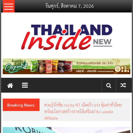
Skip
วันศุกร์, สิงหาคม 7, 2026
to
content
thailandinsidenew.com
Thailand
Inside
New
Breaking News:
ชวนรู้จักซิม my by NT เน็ตเร็ว แรง คุ้มค่าทั่วไทย
พร้อมโอกาสสร้างรายได้เสริมผ่าน Lazada
Affiliate