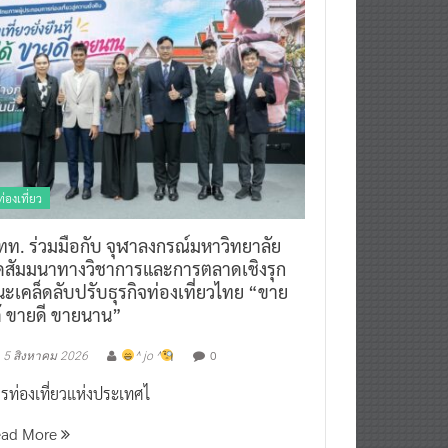
ท่องเที่ยว
ทท. ร่วมมือกับ จุฬาลงกรณ์มหาวิทยาลัย
ัดสัมมนาทางวิชาการและการตลาดเชิงรุก
ะเคล็ดลับปรับธุรกิจท่องเที่ยวไทย “ขาย
ด้ ขายดี ขายนาน”
0
5 สิงหาคม 2026
^ jo ^
รท่องเที่ยวแห่งประเทศไ
ead More