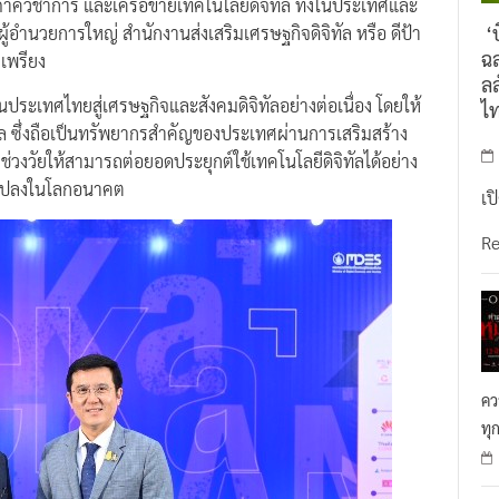
วิชาการ และเครือข่ายเทคโนโลยีดิจิทัล ทั้งในประเทศและ
‘บ
้อำนวยการใหญ่ สำนักงานส่งเสริมเศรษฐกิจดิจิทัล หรือ ดีป้า
ฉล
เพรียง
ลล
ดันประเทศไทยสู่เศรษฐกิจและสังคมดิจิทัลอย่างต่อเนื่อง โดยให้
ไ
 ซึ่งถือเป็นทรัพยากรสำคัญของประเทศผ่านการเสริมสร้าง
ช่วงวัยให้สามารถต่อยอดประยุกต์ใช้เทคโนโลยีดิจิทัลได้อย่าง
นแปลงในโลกอนาคต
เป
R
คว
ทุ