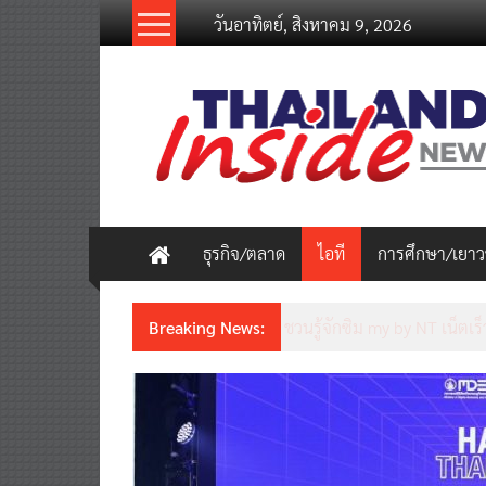
Skip
วันอาทิตย์, สิงหาคม 9, 2026
to
content
thailandinsidenew.com
Thailand
Inside
New
ธุรกิจ/ตลาด
ไอที
การศึกษา/เยา
Breaking News:
ชวนรู้จักซิม my by NT เน็ตเร