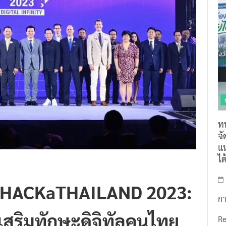
ท
จ
แน
ไ
ญ่ “HACKaTHAILAND 2023:
กา
สริมทักษะดิจิทัลคนไทย
R