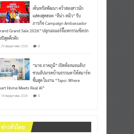
เซ็นทรัลพัฒนา คว้าสองสาวนัก
แสดงสุดฮอต “ลีน่า-หมิว” รับ
ภารกิจ Campaign Ambassador
rand Grand Sale 2026” ปลุกเอเนอร์จี้มหกรรมช้อปก
งปีสุดคึกคัก
0
29 พฤษภาคม 2026
“มาย ภาคภูมิ” เปิดห้องนอนลับ!
ชวนอัปเกรดบ้านธรรมดาให้สมาร์ท
ขั้นสุด ในงาน “Tapo: Where
art Home Meets Real AI”
0
18 พฤษภาคม 2026
ข่าวทั่วไทย