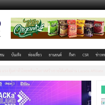
วชน
บันเทิง
ท่องเที่ยว
ยานยนต์
กีฬา
CSR
ข่าวท
็ว แรง คุ้มค่าทั่วไทยพร้อมโอกาสสร้างรายได้เสริมผ่าน Lazada Affiliate