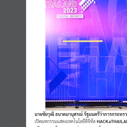
นายชัยวุฒิ ธนาคมานุสรณ์ รัฐมนตรีว่าการกระทรวง
เปิดมหกรรมแสดงเทคโนโลยีดิจิทัล
HACKaTHAILAN