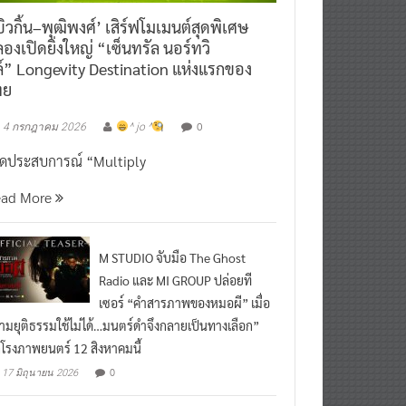
ิวกิ้น–พุฒิพงศ์’ เสิร์ฟโมเมนต์สุดพิเศษ
องเปิดยิ่งใหญ่ “เซ็นทรัล นอร์ทวิ
์” Longevity Destination แห่งแรกของ
ทย
0
4 กรกฎาคม 2026
^ jo ^
ิดประสบการณ์ “Multiply
ead More
M STUDIO จับมือ The Ghost
Radio และ MI GROUP ปล่อยที
เซอร์ “คำสารภาพของหมอผี” เมื่อ
ามยุติธรรมใช้ไม่ได้…มนตร์ดำจึงกลายเป็นทางเลือก”
กโรงภาพยนตร์ 12 สิงหาคมนี้
0
17 มิถุนายน 2026