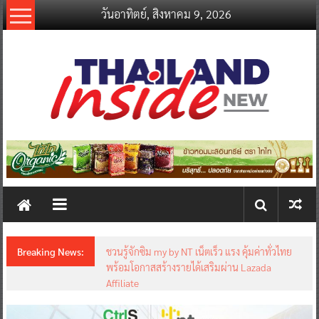
Skip
วันอาทิตย์, สิงหาคม 9, 2026
to
content
thailandinsidenew.com
Thailand
Inside
New
Breaking News:
ชวนรู้จักซิม my by NT เน็ตเร็ว แรง คุ้มค่าทั่วไทย
พร้อมโอกาสสร้างรายได้เสริมผ่าน Lazada
Affiliate