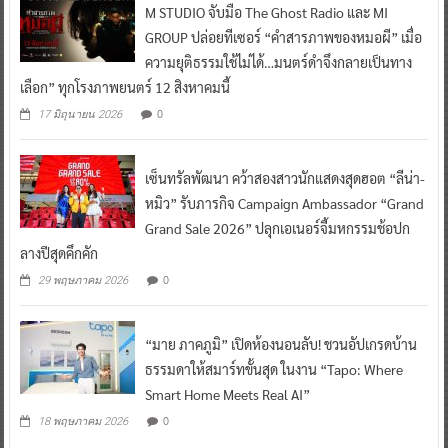
M STUDIO จับมือ The Ghost Radio และ MI
GROUP ปล่อยทีเซอร์ “คำสารภาพของหมอผี” เมื่อ
ความยุติธรรมใช้ไม่ได้…มนตร์ดำจึงกลายเป็นทาง
เลือก” ทุกโรงภาพยนตร์ 12 สิงหาคมนี้
0
17 มิถุนายน 2026
เซ็นทรัลพัฒนา คว้าสองสาวนักแสดงสุดฮอต “ลีน่า-
หมิว” รับภารกิจ Campaign Ambassador “Grand
Grand Sale 2026” ปลุกเอเนอร์จี้มหกรรมช้อปก
ลางปีสุดคึกคัก
0
29 พฤษภาคม 2026
“มาย ภาคภูมิ” เปิดห้องนอนลับ! ชวนอัปเกรดบ้าน
ธรรมดาให้สมาร์ทขั้นสุด ในงาน “Tapo: Where
Smart Home Meets Real AI”
0
18 พฤษภาคม 2026