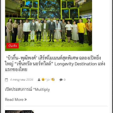
บันเทิง
‘บิวกิ้น–พุฒิพงศ์’ เสิร์ฟโมเมนต์สุดพิเศษ ฉลองเปิดยิ่ง
ใหญ่ “เซ็นทรัล นอร์ทวิลล์” Longevity Destination แห่ง
แรกของไทย
0
4 กรกฎาคม 2026
^ jo ^
เปิดประสบการณ์ “Multiply
Read More