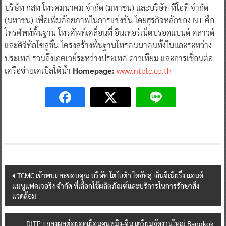
บริษัท กสท โทรคมนาคม จำกัด (มหาชน) และบริษัท ทีโอที จำกัด
(มหาชน) เพื่อเพิ่มศักยภาพในการแข่งขัน โดยธุรกิจหลักของ NT คือ
โทรศัพท์พื้นฐาน โทรศัพท์เคลื่อนที่ อินเทอร์เน็ตบรอดแบนด์ คลาวด์
และดิจิทัลโซลูชั่น โครงสร้างพื้นฐานโทรคมนาคมทั้งในและระหว่าง
ประเทศ รวมถึงเกตเวย์ระหว่างประเทศ ดาวเทียม และการเชื่อมต่อ
เครือข่ายเคเบิลใต้น้ำ
Homepage:
www.ntplc.co.th
Post
TCMC เข้าพบและขอบคุณ บริษัท โตโยต้า ไดฮัทสุ เอ็นจิเนียริ่ง แอนด์
แมนูแฟคเจอริ่ง จำกัด ที่เลือกใช้ผลิตภัณฑ์และบริการในการรักษาสิ่ง
navigation
แวดล้อม
DITP แถลงผลต่อยอดเยือนคุนหมิง-จีน เตรียมจัดงานใหญ่ Bangkok