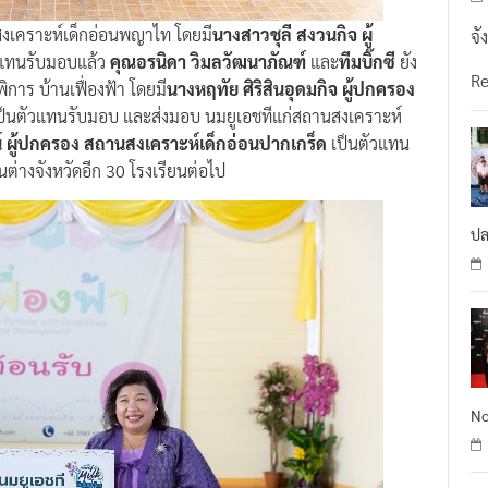
งเคราะห์เด็กอ่อนพญาไท โดยมี
นางสาวชุลี สงวนกิจ ผู้
จั
วแทนรับมอบแล้ว
คุณอรนิดา วิมลวัฒนาภัณฑ์
และ
ทีมบิ๊กซี
ยัง
R
การ บ้านเฟื่องฟ้า โดยมี
นางหฤทัย ศิริสินอุดมกิจ ผู้ปกครอง
ป็นตัวแทนรับมอบ และส่งมอบ นมยูเอชทีแก่สถานสงเคราะห์
์ ผู้ปกครอง สถานสงเคราะห์เด็กอ่อนปากเกร็ด
เป็นตัวแทน
ต่างจังหวัดอีก 30 โรงเรียนต่อไป
ปล
No