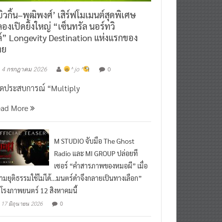
ิวกิ้น–พุฒิพงศ์’ เสิร์ฟโมเมนต์สุดพิเศษ
องเปิดยิ่งใหญ่ “เซ็นทรัล นอร์ทวิ
์” Longevity Destination แห่งแรกของ
ทย
0
4 กรกฎาคม 2026
^ jo ^
ิดประสบการณ์ “Multiply
ead More
M STUDIO จับมือ The Ghost
Radio และ MI GROUP ปล่อยที
เซอร์ “คำสารภาพของหมอผี” เมื่อ
ามยุติธรรมใช้ไม่ได้…มนตร์ดำจึงกลายเป็นทางเลือก”
กโรงภาพยนตร์ 12 สิงหาคมนี้
0
17 มิถุนายน 2026