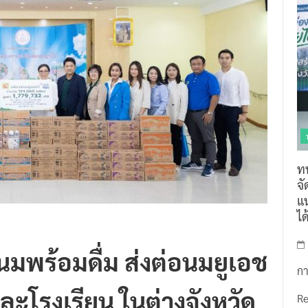
ท
จ
แน
ไ
รนมพร้อมดื่ม ส่งต่อนมยูเอช
กา
ะโรงเรียน ในต่างจังหวัด
R