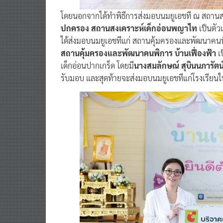
โดยนอกจากได้ทำพิธีการส่งมอบนมยูเอชที ณ สถานส
ปกครอง สถานสงเคราะห์เด็กอ่อนพญาไท
เป็นตั
ได้ส่งมอบนมยูเอชทีแก่ สถานคุ้มครองและพัฒนาคนพิ
สถานคุ้มครองและพัฒนาคนพิการ บ้านเฟื่องฟ้า
เ
เด็กอ่อนปากเกร็ด โดยมี
นางสมลักษณ์ สุบินนภารัตน
รับมอบ และสุดท้ายจะส่งมอบนมยูเอชทีแก่โรงเรียนใน