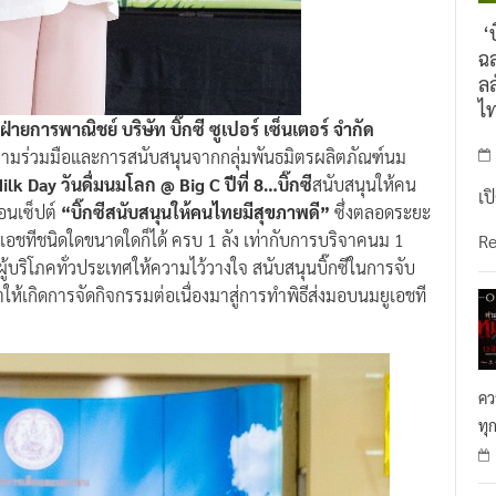
‘บ
ฉล
ลล
ไ
ายการพาณิชย์ บริษัท บิ๊กซี ซูเปอร์ เซ็นเตอร์ จำกัด
รับความร่วมมือและการสนับสนุนจากกลุ่มพันธมิตรผลิตภัณฑ์นม
lk Day วันดื่มนมโลก @ Big C ปีที่ 8…บิ๊กซี
สนับสนุนให้คน
เป
อนเซ็ปต์
“บิ๊กซีสนับสนุนให้คนไทยมีสุขภาพดี”
ซึ่งตลอดระยะ
เอชทีชนิดใดขนาดใดก็ได้ ครบ 1 ลัง เท่ากับการบริจาคนม 1
R
ี่ผู้บริโภคทั่วประเทศให้ความไว้วางใจ สนับสนุนบิ๊กซีในการจับ
ให้เกิดการจัดกิจกรรมต่อเนื่องมาสู่การทำพิธีส่งมอบนมยูเอชที
คว
ทุ