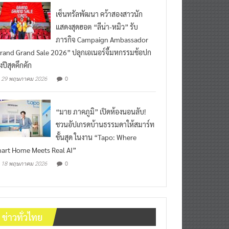
เซ็นทรัลพัฒนา คว้าสองสาวนัก
แสดงสุดฮอต “ลีน่า-หมิว” รับ
ภารกิจ Campaign Ambassador
rand Grand Sale 2026” ปลุกเอเนอร์จี้มหกรรมช้อปก
งปีสุดคึกคัก
0
29 พฤษภาคม 2026
“มาย ภาคภูมิ” เปิดห้องนอนลับ!
ชวนอัปเกรดบ้านธรรมดาให้สมาร์ท
ขั้นสุด ในงาน “Tapo: Where
art Home Meets Real AI”
0
18 พฤษภาคม 2026
ข่าวทั่วไทย