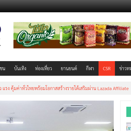
วชน
บันเทิง
ท่องเที่ยว
ยานยนต์
กีฬา
CSR
ข่าวท
็ว แรง คุ้มค่าทั่วไทยพร้อมโอกาสสร้างรายได้เสริมผ่าน Lazada Affiliate