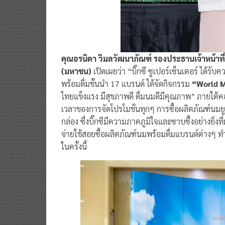
คุณอรนิดา วิมลวัฒนาภัณฑ์ รองประธานเจ้าหน้าที่ฝ่
(มหาชน)
เปิดเผยว่า “บิ๊กซี ซูเปอร์เซ็นเตอร์ ได้
พร้อมดื่มชั้นนำ 17 แบรนด์ ได้จัดกิจกรรม
“World Mi
ไทยแข็งแรง มีสุขภาพดี ดื่มนมดีมีคุณภาพ” ภายใต้ค
เวลาของการจัดโปรโมชั่นทุกๆ การซื้อผลิตภัณฑ์นมยู
กล่อง ซึ่งบิ๊กซีมีความภาคภูมิใจและซาบซึ้งอย่างยิ่งท
จ่ายใช้สอยซื้อผลิตภัณฑ์นมพร้อมดื่มแบรนด์ต่างๆ ทำ
ในครั้งนี้