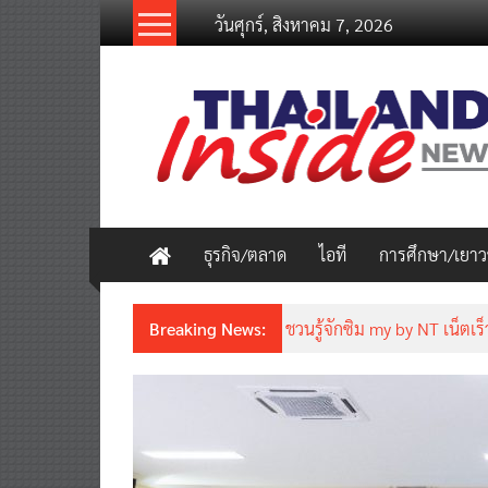
Skip
วันศุกร์, สิงหาคม 7, 2026
to
content
thailandinsidenew.com
Thailand
Inside
New
ธุรกิจ/ตลาด
ไอที
การศึกษา/เยา
Breaking News:
ชวนรู้จักซิม my by NT เน็ตเร