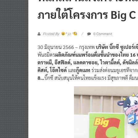
ภายใต้โครงการ Big C
0 Comment
Posted By:
^ jo ^
30 มิถุนายน 2566 – กรุงเทพ
บริษัท บิ๊กซี ซูเปอร
พันธมิตร
ผลิตภัณฑ์นมพร้อมดื่มชั้นนำของไทย 16 
ตราหมี, อีสฟิลด์, แลคตาซอย, ไวตามิ้ลค์, ดัชมิลล์,
คิสท์, โอ๊ตไซด์
และ
กู๊ดเมท
ร่วมส่งต่อนมยูเอชทีจา
8…
บิ๊กซี สนับสนุนให้คนไทยแข็งแรง มีสุขภาพดี ดื่