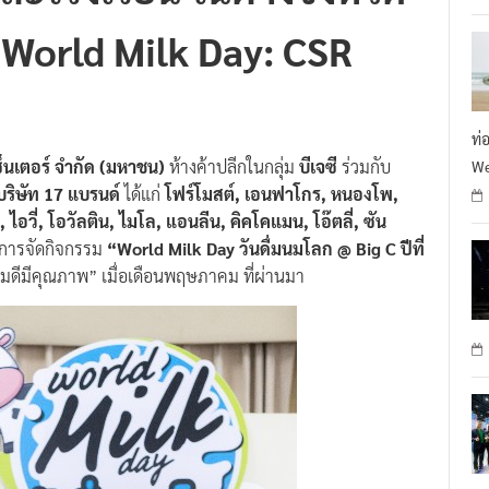
 World Milk Day: CSR
ท่
์เซ็นเตอร์ จำกัด (มหาชน)
ห้างค้าปลีกในกลุ่ม
บีเจซี
ร่วมกับ
We
บริษัท 17 แบรนด์
ได้แก่
โฟร์โมสต์, เอนฟาโกร, หนองโพ,
 ไอวี่, โอวัลติน, ไมโล, แอนลีน, คิคโคแมน, โอ๊ตลี่, ซัน
กการจัดกิจกรรม
“World Milk Day
วันดื่มนมโลก @ Big C ปีที่
มนมดีมีคุณภาพ” เมื่อเดือนพฤษภาคม ที่ผ่านมา