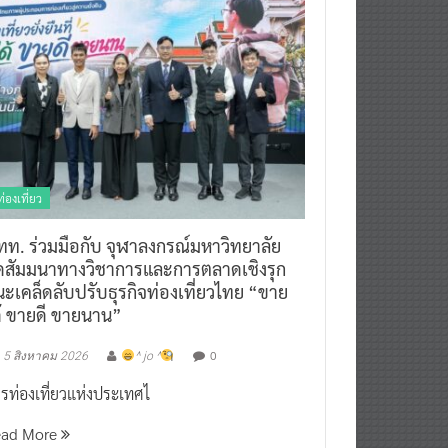
ท่องเที่ยว
ทท. ร่วมมือกับ จุฬาลงกรณ์มหาวิทยาลัย
ัดสัมมนาทางวิชาการและการตลาดเชิงรุก
ะเคล็ดลับปรับธุรกิจท่องเที่ยวไทย “ขาย
ด้ ขายดี ขายนาน”
0
5 สิงหาคม 2026
^ jo ^
รท่องเที่ยวแห่งประเทศไ
ead More