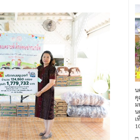
น
ค
ม
นค
เท
1