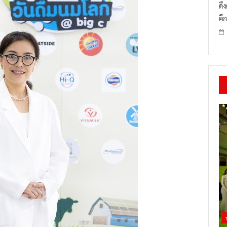
ดึ
คึก