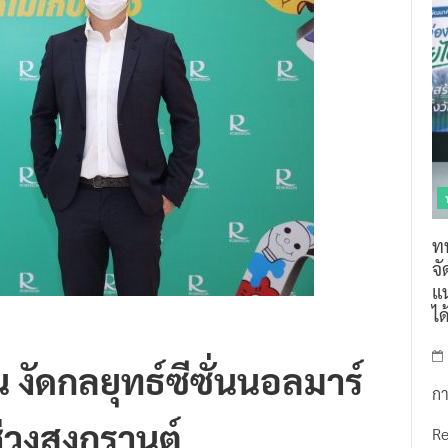
ท
จ
แน
ไ
น งัดกลยุทธ์ซีซั่นนอลมาร์
กา
ยช่วงสงกรานต์
R