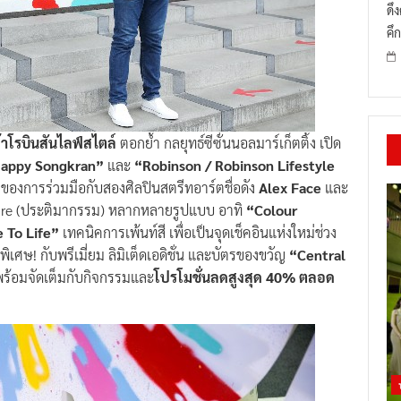
ดึ
คึก
้าโรบินสันไลฟ์สไตล์
ตอกย้ำ กลยุทธ์ซีซั่นนอลมาร์เก็ตติ้ง เปิด
Happy Songkran”
และ
“Robinson / Robinson Lifestyle
 ของการร่วมมือกับสองศิลปินสตรีทอาร์ตชื่อดัง
Alex Face
และ
ture (ประติมากรรม) หลากหลายรูปแบบ อาทิ
“Colour
e To Life”
เทคนิคการเพ้นท์สี เพื่อเป็นจุดเช็คอินแห่งใหม่ช่วง
เศษ! กับพรีเมี่ยม ลิมิเต็ดเอดิชั่น และบัตรของขวัญ
“Central
พร้อมจัดเต็มกับกิจกรรมและ
โปรโมชั่นลดสูงสุด 40% ตลอด