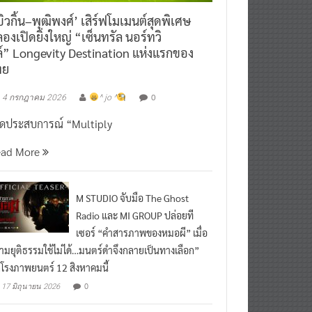
ิวกิ้น–พุฒิพงศ์’ เสิร์ฟโมเมนต์สุดพิเศษ
องเปิดยิ่งใหญ่ “เซ็นทรัล นอร์ทวิ
์” Longevity Destination แห่งแรกของ
ทย
0
4 กรกฎาคม 2026
^ jo ^
ิดประสบการณ์ “Multiply
ead More
M STUDIO จับมือ The Ghost
Radio และ MI GROUP ปล่อยที
เซอร์ “คำสารภาพของหมอผี” เมื่อ
ามยุติธรรมใช้ไม่ได้…มนตร์ดำจึงกลายเป็นทางเลือก”
กโรงภาพยนตร์ 12 สิงหาคมนี้
0
17 มิถุนายน 2026