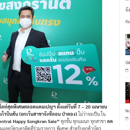
จั
R
ปล
ไลท์สุดพิเศษตลอดแคมเปญฯ ตั้งแต่วันที่ 7 – 20 เมษายน
No
างโรบินสัน (ยกเว้นสาขาจังซีลอน ป่าตอง)
ไม่ว่าจะเป็น ใน
entral Happy Songkran Sale”
ทุกชั้น ทุกแผนก ทุกสาขา
ลด
และบัตรเครดิตที่ร่วมรายการ พิเศษ! สำหรับลูกค้าบัตร