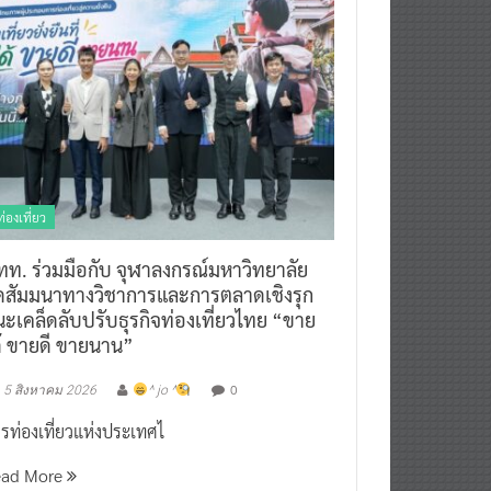
ท่องเที่ยว
ทท. ร่วมมือกับ จุฬาลงกรณ์มหาวิทยาลัย
ัดสัมมนาทางวิชาการและการตลาดเชิงรุก
ะเคล็ดลับปรับธุรกิจท่องเที่ยวไทย “ขาย
ด้ ขายดี ขายนาน”
0
5 สิงหาคม 2026
^ jo ^
รท่องเที่ยวแห่งประเทศไ
ead More