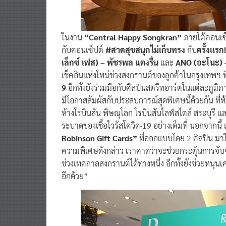
ในงาน
“Central Happy Songkran”
ภายใต้คอนเซ
กับคอนเซ็ปต์
#สาดสุขสนุกไม่เก็บทรง
กับ
ครั้งแรก
เล็กซ์ เฟส) – พัชรพล แตงรื่น
และ
ANO (อะโนะ) – 
เช็คอินแห่งใหม่ช่วงสงกรานต์ของลูกค้าในกรุงเทพฯ ที
9
อีกทั้งยังร่วมมือกับศิลปินสตรีทอาร์ตในแต่ละภูมิภา
มีโอกาสสัมผัสกับประสบการณ์สุดพิเศษนี้ด้วยกัน ที่ห
ห้างโรบินสัน พิษณุโลก โรบินสันไลฟ์สไตล์ สระบุรี 
ระบาดของเชื้อไวรัสโควิด-19 อย่างเต็มที่ นอกจากนี้ เ
Robinson Gift Cards”
ที่ออกแบบโดย 2 ศิลปิน มาให
ความพิเศษดังกล่าว เราคาดว่าจะช่วยกระตุ้นการจับจ
ช่วงเทศกาลสงกรานต์ได้ทางหนึ่ง อีกทั้งยังช่วยหนุ
อีกด้วย”