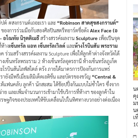
็ปต์ #สงกรานต์เถอะเรา และ
“Robinson สาดสุขสงกรานต์”
!
ของการร่วมมือกับสองศิลปินสตรีทอาร์ตชื่อดัง
Alex Face (อ
อโณทัย นิรุตติเมธี
สร้างสรรค์ผลงาน
Sculpture
เพื่อเป็นจุด
่ห้าง
เซ็นทรัล แอท เซ็นทรัลเวิลด์
และ
ห้างโรบินสัน พระราม
ค ร่วมสร้างสรรค์ผลงาน Sculpture เพื่อให้ลูกค้าต่างจังหวัดได้
้างเซ็นทรัลพระราม 2 ห้างเซ็นทรัลอุดรธานี ห้างเซ็นทรัลภูเก็ต
และโรบินสันไลฟ์สไตล์ ตรัง ภายใต้มาตรการป้องกันการแพร่
รายังมีพรีเมี่ยมลิมิเต็ดเอดิชั่น และบัตรของขวัญ
“Central &
้แฟนคลับ ลูกค้า นักสะสม ได้ช้อปปิ้งกันแบบไม่ซ้ำใคร ซึ่งจาก
น
่าย และเพิ่มจำนวนการเข้ามาใช้บริการที่ห้างฯ ของลูกค้าใน
ค
นเศรษฐกิจของประเทศให้ขับเคลื่อนไปในทิศทางบวกอย่างต่อเนื่อง
ม
นค
เท
1