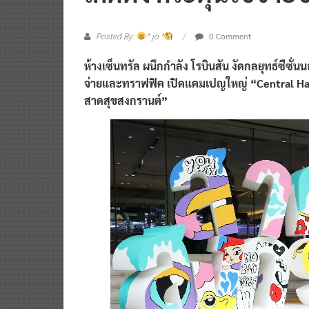
0 Comment
Posted By:
^ jo ^
ห้างเซ็นทรัล ผนึกกำลัง โรบินสัน งัดกลยุทธ์ซีซั่น
จ่ายและทราฟฟิค เปิดแคมเปญใหญ่ “Central Ha
สาดสุขสงกรานต์”