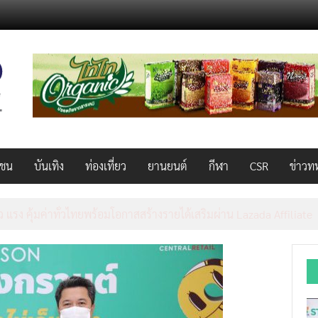
วชน
บันเทิง
ท่องเที่ยว
ยานยนต์
กีฬา
CSR
ข่าวท
็ว แรง คุ้มค่าทั่วไทยพร้อมโอกาสสร้างรายได้เสริมผ่าน Lazada Affiliate