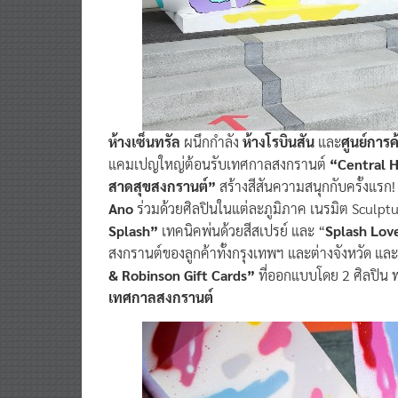
ห้างเซ็นทรัล
ผนึกกำลัง
ห้างโรบินสัน
และ
ศูนย์การค
แคมเปญใหญ่ต้อนรับเทศกาลสงกรานต์
“Central 
สาดสุขสงกรานต์”
สร้างสีสันความสนุกกับครั้งแรก!
Ano
ร่วมด้วยศิลปินในแต่ละภูมิภาค เนรมิต Sculp
Splash”
เทคนิคพ่นด้วยสีสเปรย์ และ “
Splash Lov
สงกรานต์ของลูกค้าทั้งกรุงเทพฯ และต่างจังหวัด และพิ
& Robinson Gift Cards”
ที่ออกแบบโดย 2 ศิลปิน 
เทศกาลสงกรานต์