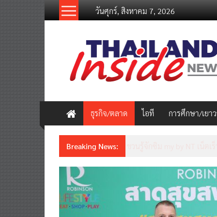
Skip
วันศุกร์, สิงหาคม 7, 2026
to
content
thailandinsidenew.com
Thailand
Inside
New
ธุรกิจ/ตลาด
ไอที
การศึกษา/เยา
Breaking News:
ชวนรู้จักซิม my by NT เน็ตเร