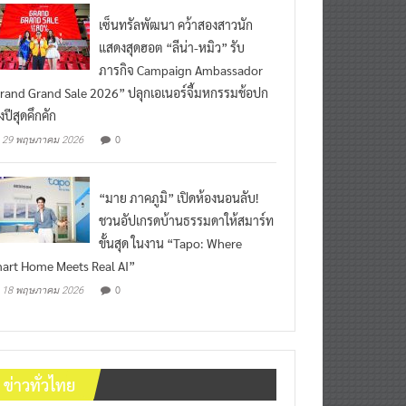
เซ็นทรัลพัฒนา คว้าสองสาวนัก
แสดงสุดฮอต “ลีน่า-หมิว” รับ
ภารกิจ Campaign Ambassador
rand Grand Sale 2026” ปลุกเอเนอร์จี้มหกรรมช้อปก
งปีสุดคึกคัก
0
29 พฤษภาคม 2026
“มาย ภาคภูมิ” เปิดห้องนอนลับ!
ชวนอัปเกรดบ้านธรรมดาให้สมาร์ท
ขั้นสุด ในงาน “Tapo: Where
art Home Meets Real AI”
0
18 พฤษภาคม 2026
ข่าวทั่วไทย