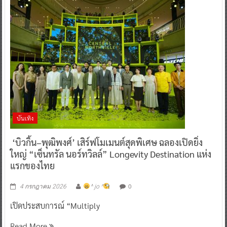
บันเทิง
‘บิวกิ้น–พุฒิพงศ์’ เสิร์ฟโมเมนต์สุดพิเศษ ฉลองเปิดยิ่ง
ใหญ่ “เซ็นทรัล นอร์ทวิลล์” Longevity Destination แห่ง
แรกของไทย
0
4 กรกฎาคม 2026
^ jo ^
เปิดประสบการณ์ “Multiply
Read More