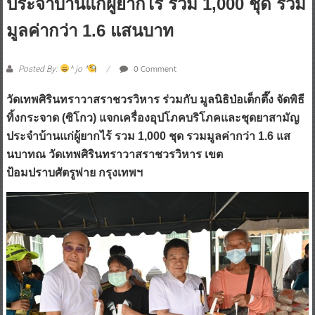
ประจำบ้านแก่ผู้ยากไร้ รวม 1,000 ชุด รวม
มูลค่ากว่า 1.6 แสนบาท
0 Comment
Posted By:
^ jo ^
วัดเทพศิรินทราวาสราชวรวิหาร ร่วมกับ มูลนิธิป่อเต็กตึ๊ง จัดพิธี
ทิ้งกระจาด (ซิโกว) แจกเครื่องอุปโภคบริโภคและชุดยาสามัญ
ประจำบ้านแก่ผู้ยากไร้ รวม 1,000 ชุด รวมมูลค่ากว่า 1.6 แส
นบาทณ วัดเทพศิรินทราวาสราชวรวิหาร เขต
ป้อมปราบศัตรูพ่าย กรุงเทพฯ