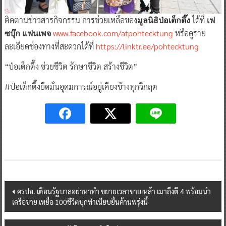
ติดตามข่าวสารกิจกรรม การช่วยเหลือของ
ได้ที่
มูลนิธิป่อเต็กตึ๊ง
เฟ
www.facebook.com/atpohtecktung
หรือดูราย
ซบุ๊ก แฟนเพจ
ละเอียดช่องทางที่สะดวกได้ที่
https://linktr.ee/pohtecktung
“ป่อเต็กตึ๊ง ช่วยชีวิต รักษาชีวิต สร้างชีวิต”
#ป่อเต็กตึ๊งยึดมั่นอุดมการณ์อยู่เคียงข้างทุกวิกฤต
Post
ครปอ. เตือนรัฐบาลอย่าหาทำ ขยายเวลาขายเหล้า เมาถึงตี 4 พร้อมนำ
เครือข่าย เหยื่อ 100ชีวิตบุกทำเนียบยื่นค้านพรุ่งนี้
navigation