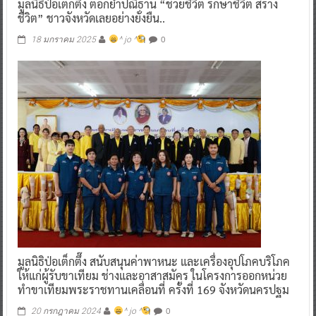
มูลนิธิป่อเต็กตึ๊ง ตอกย้ำปณิธาน “ช่วยชีวิต รักษาชีวิต สร้าง
ชีวิต” ชาวจังหวัดเลยอย่างยั่งยืน..
0
18 มกราคม 2025
^ jo ^
มูลนิธิป่อเต็กตึ๊ง สนับสนุนค่าพาหนะ และเครื่องอุปโภคบริโภค
ให้แก่ผู้รับขาเทียม ช่างและอาสาสมัคร ในโครงการออกหน่วย
ทำขาเทียมพระราชทานเคลื่อนที่ ครั้งที่ 169 จังหวัดนครปฐม
0
20 กรกฎาคม 2024
^ jo ^