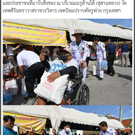
และประชาชนที่มารับสิ่งของ ณ บริเวณเมรุด้านใต้ (สุสานหลวง) วัด
เทพศิรินทราวาสราชวรวิหาร เขตป้อมปราบศัตรูพ่าย กรุงเทพฯ