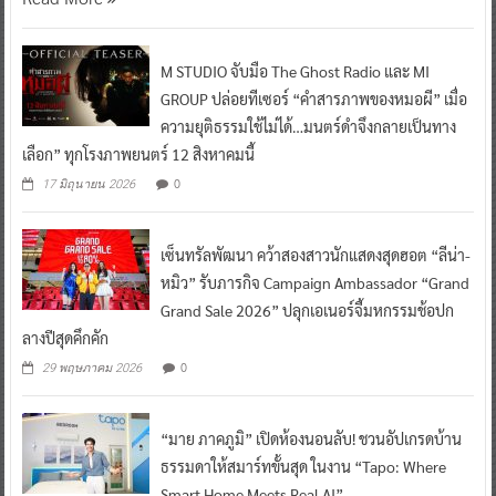
M STUDIO จับมือ The Ghost Radio และ MI
GROUP ปล่อยทีเซอร์ “คำสารภาพของหมอผี” เมื่อ
ความยุติธรรมใช้ไม่ได้…มนตร์ดำจึงกลายเป็นทาง
เลือก” ทุกโรงภาพยนตร์ 12 สิงหาคมนี้
0
17 มิถุนายน 2026
เซ็นทรัลพัฒนา คว้าสองสาวนักแสดงสุดฮอต “ลีน่า-
หมิว” รับภารกิจ Campaign Ambassador “Grand
Grand Sale 2026” ปลุกเอเนอร์จี้มหกรรมช้อปก
ลางปีสุดคึกคัก
0
29 พฤษภาคม 2026
“มาย ภาคภูมิ” เปิดห้องนอนลับ! ชวนอัปเกรดบ้าน
ธรรมดาให้สมาร์ทขั้นสุด ในงาน “Tapo: Where
Smart Home Meets Real AI”