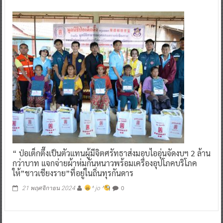
“ ป่อเต็กตึ๊งเป็นตัวแทนผู้มีจิตศรัทธาส่งมอบไออุ่นจัดงบฯ 2 ล้าน
กว่าบาท แจกจ่ายผ้าห่มกันหนาวพร้อมเครื่องอุปโภคบริโภค
ให้”ชาวเชียงราย”ที่อยู่ในถิ่นทุรกันดาร
0
21 พฤศจิกายน 2024
^ jo ^