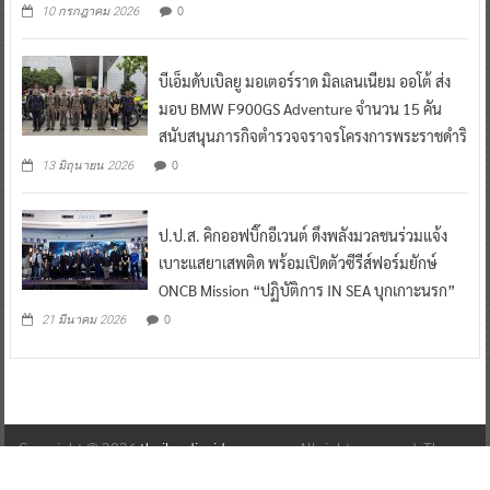
0
10 กรกฎาคม 2026
บีเอ็มดับเบิลยู มอเตอร์ราด มิลเลนเนียม ออโต้ ส่ง
มอบ BMW F900GS Adventure จำนวน 15 คัน
สนับสนุนภารกิจตำรวจจราจรโครงการพระราชดำริ
0
13 มิถุนายน 2026
ป.ป.ส. คิกออฟบิ๊กอีเวนต์ ดึงพลังมวลชนร่วมแจ้ง
เบาะแสยาเสพติด พร้อมเปิดตัวซีรีส์ฟอร์มยักษ์
ONCB Mission “ปฏิบัติการ IN SEA บุกเกาะนรก”
0
21 มีนาคม 2026
Copyright © 2026
thailandinsidenew.com
. All rights reserved. Theme:
ColorNews
by ThemeGrill. Powered by
WordPress
.