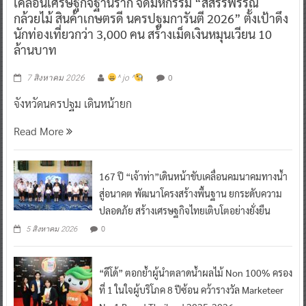
เคลื่อนเศรษฐกิจฐานราก จัดมหกรรม “สีสรรพรรณ
กล้วยไม้ สินค้าเกษตรดี นครปฐมการันตี 2026” ตั้งเป้าดึง
นักท่องเที่ยวกว่า 3,000 คน สร้างเม็ดเงินหมุนเวียน 10
ล้านบาท
0
7 สิงหาคม 2026
^ jo ^
จังหวัดนครปฐม เดินหน้ายก
Read More
167 ปี “เจ้าท่า”เดินหน้าขับเคลื่อนคมนาคมทางน้ำ
สู่อนาคต พัฒนาโครงสร้างพื้นฐาน ยกระดับความ
ปลอดภัย สร้างเศรษฐกิจไทยเติบโตอย่างยั่งยืน
0
5 สิงหาคม 2026
“ดีโด้” ตอกย้ำผู้นำตลาดน้ำผลไม้ Non 100% ครอง
ที่ 1 ในใจผู้บริโภค 8 ปีซ้อน คว้ารางวัล Marketeer