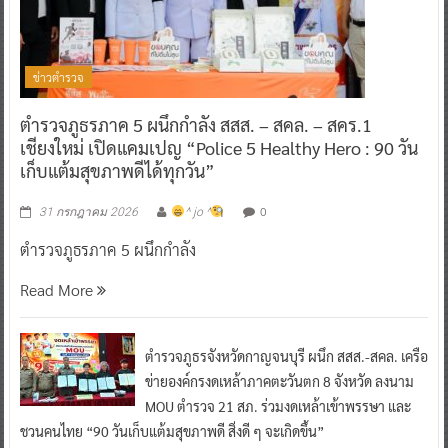
ข่าวตำรวจ
ตำรวจภูธรภาค 5 ผนึกกำลัง สสส. – สคล. – สคร.1
เชียงใหม่ เปิดแคมเปญ “Police 5 Healthy Hero : 90 วัน
เก็บแต้มสุขภาพดีได้ทุกวัน”
0
31 กรกฎาคม 2026
^ jo ^
ตำรวจภูธรภาค 5 ผนึกกำลัง
Read More
ตำรวจภูธรจังหวัดกาญจนบุรี ผนึก สสส.-สคล. เครือ
ข่ายองค์กรงดเหล้าภาคตะวันตก 8 จังหวัด ลงนาม
MOU ตำรวจ 21 สภ. ร่วมงดเหล้าเข้าพรรษา และ
ชวนคนไทย “90 วันเก็บแต้มสุขภาพดี สิ่งดี ๆ จะเกิดขึ้น”