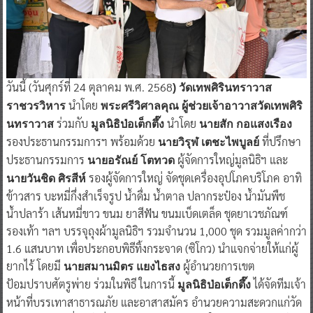
วันนี้ (วันศุกร์ที่ 24 ตุลาคม พ.ศ. 2568
) วัดเทพศิรินทราวาส
นำโดย
ราชวรวิหาร
พระศรีวิศาลคุณ ผู้ช่วยเจ้าอาวาสวัดเทพศิริ
ร่วมกับ
นำโดย
นทราวาส
มูลนิธิป่อเต็กตึ๊ง
นายสัก กอแสงเรือง
รองประธานกรรมการฯ พร้อมด้วย
ที่ปรึกษา
นายวิรุฬ เตชะไพบูลย์
ประธานกรรมการ
ผู้จัดการใหญ่มูลนิธิฯ และ
นายอรัณย์ โตทวด
รองผู้จัดการใหญ่ จัดชุดเครื่องอุปโภคบริโภค อาทิ
นายวันชิด ศิรสีห์
ข้าวสาร บะหมี่กึ่งสำเร็จรูป น้ำดื่ม น้ำตาล ปลากระป๋อง น้ำมันพืช
น้ำปลาร้า เส้นหมี่ขาว ขนม ยาสีฟัน ขนมเบ็ดเตล็ด ชุดยาเวชภัณฑ์
รองเท้า ฯลฯ บรรจุถุงผ้ามูลนิธิฯ รวมจำนวน 1,000 ชุด รวมมูลค่ากว่า
1.6 แสนบาท เพื่อประกอบพิธีทิ้งกระจาด (ซิโกว) นำแจกจ่ายให้แก่ผู้
ยากไร้ โดยมี
ผู้อำนวยการเขต
นายสมานมิตร แยงไธสง
ป้อมปราบศัตรูพ่าย ร่วมในพิธี ในการนี้
ได้จัดทีมเจ้า
มูลนิธิป่อเต็กตึ๊ง
หน้าที่บรรเทาสาธารณภัย และอาสาสมัคร อำนวยความสะดวกแก่วัด