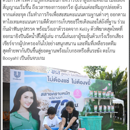
สัญญาณเริ่มขึ้น ถึงเวลาของการออกวิ่ง! ผู้เล่นแต่ละทีมถูกปล่อยตัว
จากแต่ละจุด เริ่มทำภารกิจเพื่อสะสมคะแนนตามฐานต่างๆ ออกตาม
หาไอเทมคะแนนความดีด้วยการเก็บขยะรีไซเคิลและใส่ถังที่ฐาน ร่วม
กันฝ่าฟันอุปสรรค พร้อมวิ่งเอาตัวรอดจาก Kelly ตัวพิฆาตสุดโหดที่
ออกมายิงปืนฉีดน้ำสีใส่ผู้เล่น งานนี้เล่นเอาผู้ชมลุ้นตัวเกร็งเรียกเสียง
เชียร์จากผู้ปกครองกันไปอย่างสนุกสนาน และทีมที่เหลือรอดทีม
สุดท้ายพากันปีนขึ้นสู่ยอดฐานพร้อมโบกธงหรือสั่นระฆัง ตะโกน
Booyah! เป็นอันจบเกม