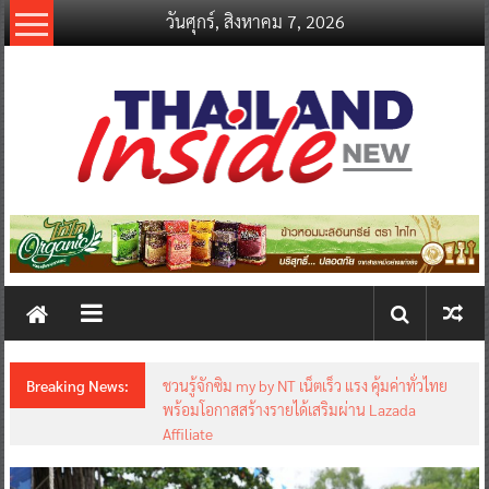
Skip
วันศุกร์, สิงหาคม 7, 2026
to
content
thailandinsidenew.com
Thailand
Inside
New
Breaking News:
ชวนรู้จักซิม my by NT เน็ตเร็ว แรง คุ้มค่าทั่วไทย
พร้อมโอกาสสร้างรายได้เสริมผ่าน Lazada
Affiliate