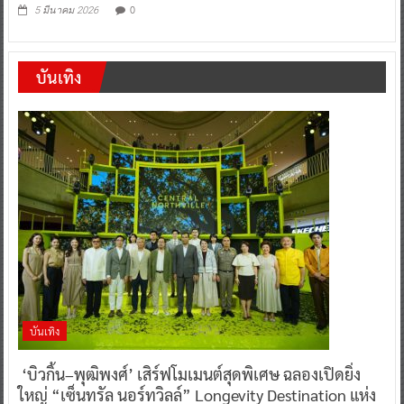
0
5 มีนาคม 2026
บันเทิง
บันเทิง
‘บิวกิ้น–พุฒิพงศ์’ เสิร์ฟโมเมนต์สุดพิเศษ ฉลองเปิดยิ่ง
ใหญ่ “เซ็นทรัล นอร์ทวิลล์” Longevity Destination แห่ง