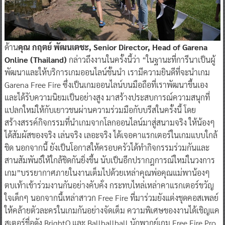
ด้าน
คุณ กฤตย์ พัฒนเตชะ, Senior Director, Head of Garena
Online (Thailand)
กล่าวถึงงานในครั้งนี้ว่า “ในฐานะที่การีนาเป็นผู้
พัฒนาและให้บริการเกมออนไลน์ชั้นนำ เรามีความยินดีที่จะนำเกม
Garena Free Fire ซึ่งเป็นเกมออนไลน์บนมือถือที่เราพัฒนาขึ้นเอง
และได้รับความนิยมเป็นอย่างสูง มาสร้างประสบการณ์ความสนุกที่
แปลกใหม่ให้กับเยาวชนผ่านความร่วมมือกับบรีสในครั้งนี้ โดย
สร้างสรรค์กิจกรรมที่นำเกมจากโลกออนไลน์มาสู่สนามจริง ให้น้องๆ
ได้สัมผัสของจริง เล่นจริง เลอะจริง ได้เจอคาแรกเตอร์ในเกมแบบใกล้
ชิด นอกจากนี้ ยังเป็นโอกาสให้ครอบครัวได้ทำกิจกรรมร่วมกันและ
สานสัมพันธ์ให้ใกล้ชิดกันยิ่งขึ้น นับเป็นอีกปรากฎการณ์ใหม่ในวงการ
เกม”บรรยากาศภายในงานเต็มไปด้วยเหล่าคุณพ่อคุณแม่พาน้องๆ
ตบเท้าเข้าร่วมงานกันอย่างคับคั่ง กระทบไหล่เหล่าคาแรกเตอร์ขวัญ
ใจเด็กๆ นอกจากนี้เหล่าสาวก Free Fire ที่มาร่วมยังแต่งชุดคอสเพลย์
ให้คล้ายตัวละครในเกมกันอย่างจัดเต็ม ความพิเศษของงานได้เชิญแค
สเตอร์ชื่อดัง BrightO และ Ballballball นักพากย์เกม Free Fire Pro