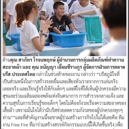
ด้าน
คุณ สวภัทร โรจนพฤกษ์ ผู้อำนวยการกลุ่มผลิตภัณฑ์ทำความ
สะอาดผ้า และ คุณ อนัญญา เอี่ยมชีรางกูร ผู้จัดการฝ่ายการตลาด
บรีส ประเทศไทย
กล่าวในช่วงท้ายของงาน กล่าวว่า “บรีสภูมิใจที่
เป็นส่วนหนึ่งในการสร้างรอยยิ้มและเสียงหัวเราะจากการเล่นจริง
เลอะจริง และเรียนรู้จริงให้กับเด็กๆ และดีใจที่ได้เห็นผู้ปกครองมีความ
สุขและร่วมเฉลิมฉลองพลังแห่งจินตนาการ การสำรวจกลางแจ้ง และ
ความสุขในการเรียนรู้ของเด็กๆ โดยไม่ต้องกังวลเรื่องความสะอาดของ
เสื้อผ้า เพราะมั่นใจได้ว่ามีบรีสช่วยลดความกังวลของผู้ปกครองทุกๆ
ท่าน”“และที่สำคัญงานนี้จะขาดผู้ร่วมสร้างภารกิจไปไม่ได้เลยคือ ทีม
งาน Free Fire ที่มาร่วมสร้างสรรค์กิจกรรมแบบนี้ให้เกิดขึ้นจริง เพื่อ