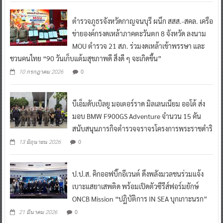
ตำรวจภูธรจังหวัดกาญจนบุรี ผนึก สสส.-สคล. เครือ
ข่ายองค์กรงดเหล้าภาคตะวันตก 8 จังหวัด ลงนาม
MOU ตำรวจ 21 สภ. ร่วมงดเหล้าเข้าพรรษา และ
ชวนคนไทย “90 วันเก็บแต้มสุขภาพดี สิ่งดี ๆ จะเกิดขึ้น”
0
10 กรกฎาคม 2026
บีเอ็มดับเบิลยู มอเตอร์ราด มิลเลนเนียม ออโต้ ส่ง
มอบ BMW F900GS Adventure จำนวน 15 คัน
สนับสนุนภารกิจตำรวจจราจรโครงการพระราชดำริ
0
13 มิถุนายน 2026
ป.ป.ส. คิกออฟบิ๊กอีเวนต์ ดึงพลังมวลชนร่วมแจ้ง
เบาะแสยาเสพติด พร้อมเปิดตัวซีรีส์ฟอร์มยักษ์
ONCB Mission “ปฏิบัติการ IN SEA บุกเกาะนรก”
0
21 มีนาคม 2026