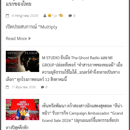
แรกของไทย
0
4 กรกฎาคม 2026
^ jo ^
เปิดประสบการณ์ “Multiply
Read More
M STUDIO จับมือ The Ghost Radio และ MI
GROUP ปล่อยทีเซอร์ “คำสารภาพของหมอผี” เมื่อ
ความยุติธรรมใช้ไม่ได้…มนตร์ดำจึงกลายเป็นทาง
เลือก” ทุกโรงภาพยนตร์ 12 สิงหาคมนี้
0
17 มิถุนายน 2026
เซ็นทรัลพัฒนา คว้าสองสาวนักแสดงสุดฮอต “ลีน่า-
หมิว” รับภารกิจ Campaign Ambassador “Grand
Grand Sale 2026” ปลุกเอเนอร์จี้มหกรรมช้อปก
ลางปีสุดคึกคัก