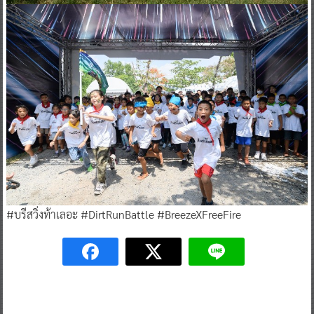
#บรีสวิ่งท้าเลอะ #DirtRunBattle #BreezeXFreeFire