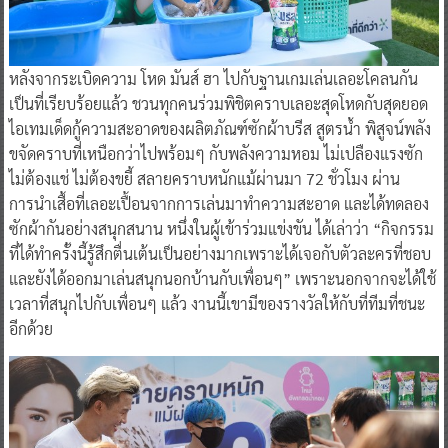
หลังจากระเบิดความ โหด มันส์ ฮา ไปกับฐานเกมเล่นเลอะโคลนกัน
เป็นที่เรียบร้อยแล้ว ชวนทุกคนร่วมพิชิตคราบเลอะสุดโหดกับสุดยอด
ไอเทมเด็ดกู้ความสะอาดของผลิตภัณฑ์ซักผ้าบรีส สูตรน้ำ พิสูจน์พลัง
ขจัดคราบที่เหนือกว่าไปพร้อมๆ กับพลังความหอม ไม่เปลืองแรงซัก
ไม่ต้องแช่ ไม่ต้องขยี้ สลายคราบหนักแม้ผ่านมา 72 ชั่วโมง ผ่าน
การนำเสื้อที่เลอะเปื้อนจากการเล่นมาทำความสะอาด และได้ทดลอง
ซักผ้ากันอย่างสนุกสนาน หนึ่งในผู้เข้าร่วมแข่งขัน ได้เล่าว่า “กิจกรรม
ที่ได้ทำครั้งนี้รู้สึกตื่นเต้นเป็นอย่างมากเพราะได้เจอกับตัวละครที่ชอบ
และยังได้ออกมาเล่นสนุกนอกบ้านกับเพื่อนๆ” เพราะนอกจากจะได้ใช้
เวลาที่สนุกไปกับเพื่อนๆ แล้ว งานนี้เขามีของรางวัลให้กับที่ทีมที่ชนะ
อีกด้วย