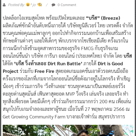
0 Comment
Posted By:
^ jo ^
ปลดล็อกไอเทมสุดโหด พร้อมเปิดโหมดเลอะ
“บรีส” (Breeze)
ผลิตภัณฑ์ซักผ้าอันดับหนึ่งภายใต้ บริษัทยูนิลีเวอร์ ไทย เทรดดิ้ง จำกัด
ชวนคุณพ่อคุณแม่พาลูกๆ ออกไปทำกิจกรรมนอกบ้านเพื่อเสริมสร้าง
ทักษะด้านต่างๆ และให้เด็กๆ พักเบรกจากโซเชียลมีเดีย ครั้งแรกใน
การผนึกกำลังข้ามอุตสาหกรรมของธุรกิจ FMCG กับธุรกิจเกม
ออนไลน์ชั้นนำ บริษัท การีนา ออนไลน์ (ประเทศไทย) จำกัด โดย
บรีส
ได้จัด
‘บรีส วิ่งท้าเลอะ Dirt Run Battle’
ภายใต้
Dirt is Good
Project
ร่วมกับ
Free Fire
สุดยอดเกมแอคชั่นเอาตัวรอดบนมือถือ
ครั้งแรกของโลกที่เกมจากโลกออนไลน์ชื่อดังมาอยู่ในโลกจริง ท้าเชิญ
น้องๆ เข้าร่วมภารกิจ ‘วิ่งท้าเลอะ’ ชวนทุกคนมาเป็นเพลย์เยอร์วิ่ง
ตะลุยด่านสุดมันส์ เฟ้นหาสุดยอด MVP วิ่งจริง เล่นจริง เลอะจริง ทำ
ทุกสิ่งเพื่อรอด โดยมีเด็กๆ เข้าร่วมกิจกรรมมากกว่า 200 คน เพื่อเล่น
สนุกไปกับเกมจำลองและหาผู้ชนะ เมื่อวันที่ 27 พฤษภาคม 2566 ณ
Get Growing Community Farm บางกะเจ้าฟาร์ม สมุทรปราการ