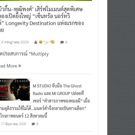
ิวกิ้น–พุฒิพงศ์’ เสิร์ฟโมเมนต์สุดพิเศษ
องเปิดยิ่งใหญ่ “เซ็นทรัล นอร์ทวิ
์” Longevity Destination แห่งแรกของ
ทย
0
4 กรกฎาคม 2026
^ jo ^
ิดประสบการณ์ “Multiply
ead More
M STUDIO จับมือ The Ghost
Radio และ MI GROUP ปล่อยที
เซอร์ “คำสารภาพของหมอผี” เมื่อ
ามยุติธรรมใช้ไม่ได้…มนตร์ดำจึงกลายเป็นทางเลือก”
กโรงภาพยนตร์ 12 สิงหาคมนี้
0
17 มิถุนายน 2026