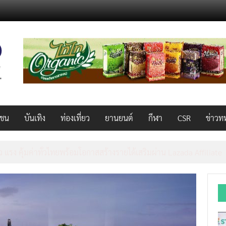
วชน
บันเทิง
ท่องเที่ยว
ยานยนต์
กีฬา
CSR
ข่าวท
AL 2026 ผนึก Bio+HealthTech INTERNATIONAL และ FutureCHEM 
และสุขภาพ ยกระดับไทยสู่ศูนย์กลางอาเซียน