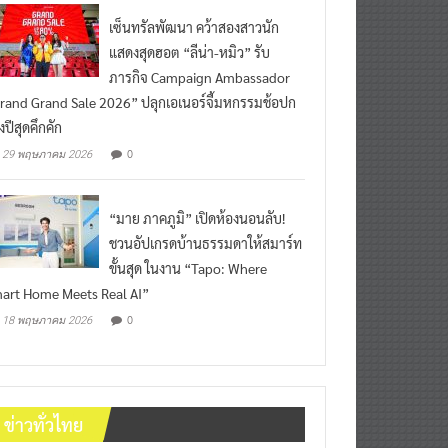
เซ็นทรัลพัฒนา คว้าสองสาวนัก
แสดงสุดฮอต “ลีน่า-หมิว” รับ
ภารกิจ Campaign Ambassador
rand Grand Sale 2026” ปลุกเอเนอร์จี้มหกรรมช้อปก
งปีสุดคึกคัก
0
29 พฤษภาคม 2026
“มาย ภาคภูมิ” เปิดห้องนอนลับ!
ชวนอัปเกรดบ้านธรรมดาให้สมาร์ท
ขั้นสุด ในงาน “Tapo: Where
art Home Meets Real AI”
0
18 พฤษภาคม 2026
ข่าวทั่วไทย