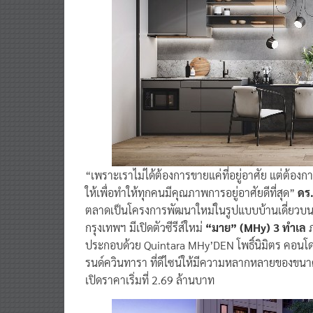
“เพราะเราไม่ได้ต้องการขายแค่ที่อยู่อาศัย แต่ต้องการใ
ให้เพื่อทำให้ทุกคนมีคุณภาพการอยู่อาศัยดีที่สุด”
ดร.
ตลาดเป็นโครงการพัฒนาใหม่ในรูปแบบบ้านเดี่ยวบนท
กรุงเทพฯ มีเปิดตัวซีรีส์ใหม่
“มาย” (MHy) 3 ทำเล
ภ
ประกอบด้วย Quintara MHy’DEN โพธิ์นิมิตร คอนโดฯ
รนด์ควินทารา ที่ดีไซน์ให้มีความหลากหลายของขนา
เปิดราคาเริ่มที่ 2.69 ล้านบาท