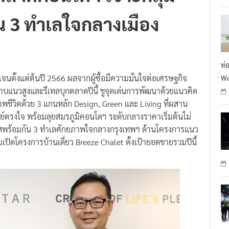
ตลาดคอนโดฯ เจาะกลุ่ม
R
ัน 3 ทำเลใจกลางเมือง
ท่
ดเจนตั้งแต่ต้นปี 2566 ผลจากผู้ซื้อมีความมั่นใจต่อเศรษฐกิจ
We
าบแนวสูงและรีเทลบุกตลาดปีนี้ ชูจุดเด่นการพัฒนาด้วยแนวคิด
พชีวิตด้วย 3 แกนหลัก Design, Green และ Living ที่ผสาน
ย์ตรงใจ พร้อมลุยสมรภูมิคอนโดฯ ระดับกลางราคาเริ่มต้นไม่
์เคสพร้อมกัน 3 ทำเลศักยภาพใจกลางกรุงเทพฯ ด้านโครงการแนว
เปิดโครงการบ้านเดี่ยว Breeze Chalet ตั้งเป้ายอดขายรวมปีนี้