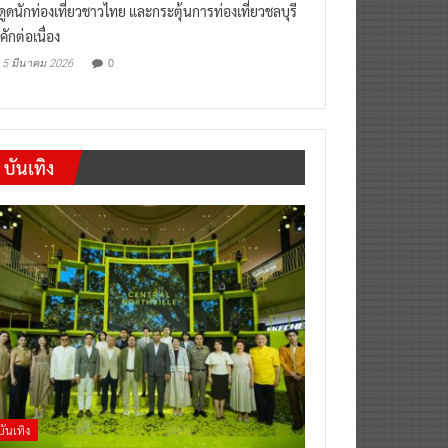
“เที่ยวสบายๆสไตล์ชลบุรี” หวัง
งดูดนักท่องเที่ยวชาวไทย และกระตุ้นการท่องเที่ยวชลบุรี
คักต่อเนื่อง
0
5 มีนาคม 2026
บันเทิง
บันเทิง