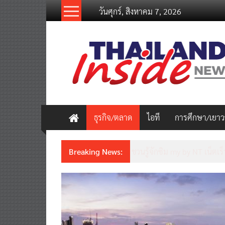
Skip
วันศุกร์, สิงหาคม 7, 2026
to
content
thailandinsidenew.com
Thailand
Inside
New
ธุรกิจ/ตลาด
ไอที
การศึกษา/เยา
Breaking News:
Thailand LAB INTERNATION
เคลื่อนนวัตกรรมวิทยาศาสตร์