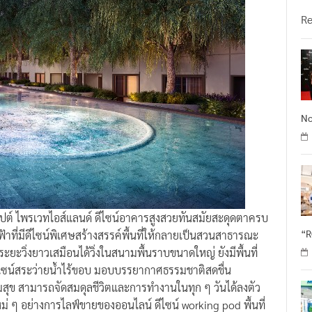
วั
R
No
ซ็ปต์ ไพรเวทไอส์แลนด์ ดีไซน์อาคารสูงสวยทันสมัยสะดุดตาครบ
“
้าที่มีดีไซน์พิเศษสร้างสรรค์พื้นที่ให้กลายเป็นสวนสาธารณะ
ยะวิ่งยาวเสมือนได้วิ่งในสนามพื้นราบขนาดใหญ่ ยังมีพื้นที่
ีไซน์สระว่ายน้ำไร้ขอบ มอบบรรยากาศธรรมชาติสดชื่น
วามสุข สามารถจัดสมดุลชีวิตและการทำงานในทุก ๆ วันได้ลงตัว