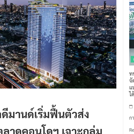
ท
จ
แน
ไ
ดีมานด์เริ่มฟื้นตัวส่ง
กา