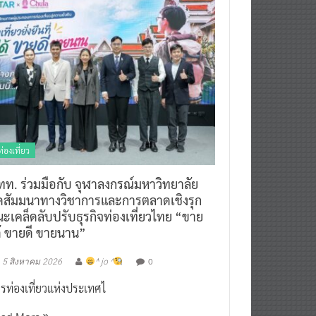
ท่องเที่ยว
ทท. ร่วมมือกับ จุฬาลงกรณ์มหาวิทยาลัย
ัดสัมมนาทางวิชาการและการตลาดเชิงรุก
ะเคล็ดลับปรับธุรกิจท่องเที่ยวไทย “ขาย
ด้ ขายดี ขายนาน”
0
5 สิงหาคม 2026
^ jo ^
รท่องเที่ยวแห่งประเทศไ
ead More