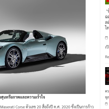
‘บ
ฉล
ลล
ไ
เป
R
คว
นสุนทรียภาพและความเร้าใจ
ทุ
aserati Corse ตัวเลข 20 สื่อถึงปี ค.ศ. 2020 ซึ่งเป็นการก้าว