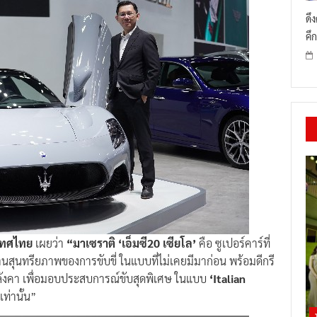
ดึ
คึก
ะเทศไทย
เผยว่า
“มาเซราติ ‘เอ็มซี20 เซียโล’
คือ ซูเปอร์คาร์ที่
ุนทรียภาพของการขับขี่ ในแบบที่ไม่เคยมีมาก่อน พร้อมดีกรี
ดหลังคา เพื่อมอบประสบการณ์ขับสุดพิเศษ ในแบบ
‘Italian
ท่านั้น”