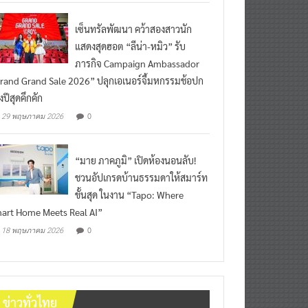
เซ็นทรัลพัฒนา คว้าสองสาวนัก
แสดงสุดฮอต “ลีน่า-หมิว” รับ
ภารกิจ Campaign Ambassador
rand Grand Sale 2026” ปลุกเอเนอร์จี้มหกรรมช้อปก
งปีสุดคึกคัก
0
29 พฤษภาคม 2026
“มาย ภาคภูมิ” เปิดห้องนอนลับ!
ชวนอัปเกรดบ้านธรรมดาให้สมาร์ท
ขั้นสุด ในงาน “Tapo: Where
art Home Meets Real AI”
0
18 พฤษภาคม 2026
ข่าวทั่วไทย