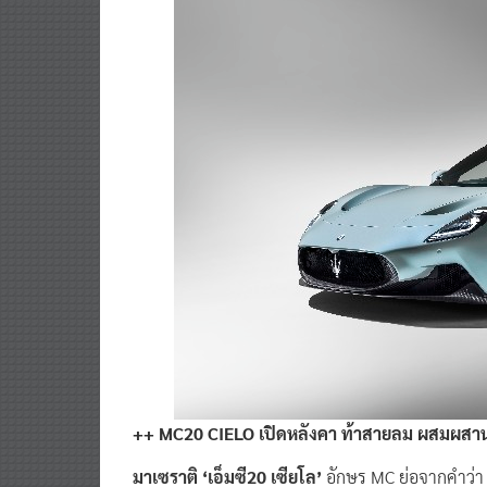
++
MC
20
CIELO
เปิดหลังคา ท้าสายลม ผสมผสา
มาเซราติ ‘เอ็มซี20 เซียโล’
อักษร MC ย่อจากคำว่า M