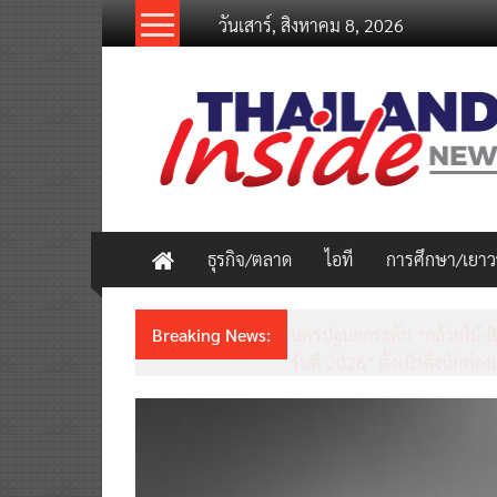
Skip
วันเสาร์, สิงหาคม 8, 2026
to
content
thailandinsidenew.com
Thailand
Inside
New
ธุรกิจ/ตลาด
ไอที
การศึกษา/เยา
Breaking News:
ชวนรู้จักซิม my by NT เน็ตเร