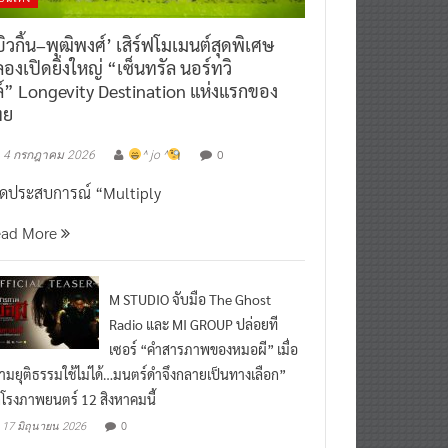
ิวกิ้น–พุฒิพงศ์’ เสิร์ฟโมเมนต์สุดพิเศษ
องเปิดยิ่งใหญ่ “เซ็นทรัล นอร์ทวิ
์” Longevity Destination แห่งแรกของ
ทย
0
4 กรกฎาคม 2026
^ jo ^
ิดประสบการณ์ “Multiply
ead More
M STUDIO จับมือ The Ghost
Radio และ MI GROUP ปล่อยที
เซอร์ “คำสารภาพของหมอผี” เมื่อ
ามยุติธรรมใช้ไม่ได้…มนตร์ดำจึงกลายเป็นทางเลือก”
กโรงภาพยนตร์ 12 สิงหาคมนี้
0
17 มิถุนายน 2026