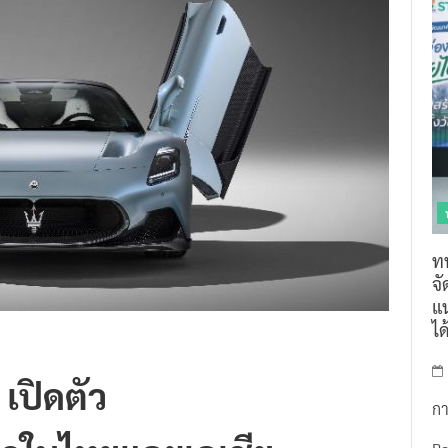
ท
จ
แน
ไ
เปิดตัว
กา
รกในไทยและเอเชีย-
R