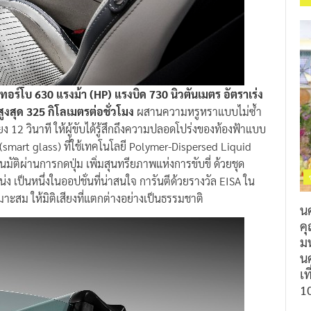
เทอร์โบ 630 แรงม้า (HP) แรงบิด 730 นิวตันเมตร อัตราเร่ง
สูงสุด 325 กิโลเมตรต่อชั่วโมง
ผสานความหรูหราแบบไม่ซ้ำ
 12 วินาที ให้ผู้ขับได้รู้สึกถึงความปลอดโปร่งของท้องฟ้าแบบ
 (smart glass) ที่ใช้เทคโนโลยี Polymer-Dispersed Liquid
ัติผ่านการกดปุ่ม เพิ่มสุนทรียภาพแห่งการขับขี่ ด้วยชุด
ง เป็นหนึ่งในออปชั่นที่น่าสนใจ การันตีด้วยรางวัล EISA ใน
มาะสม ให้มิติเสียงที่แตกต่างอย่างเป็นธรรมชาติ
น
ค
ม
นค
เท
1