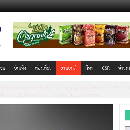
วชน
บันเทิง
ท่องเที่ยว
ยานยนต์
กีฬา
CSR
ข่าวท
็ว แรง คุ้มค่าทั่วไทยพร้อมโอกาสสร้างรายได้เสริมผ่าน Lazada Affiliate