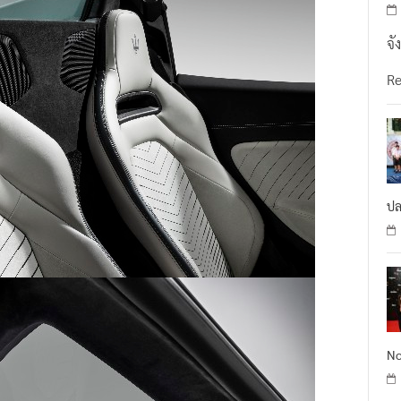
จั
R
ปล
No