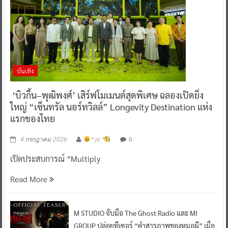
บันเทิง
‘บิวกิ้น–พุฒิพงศ์’ เสิร์ฟโมเมนต์สุดพิเศษ ฉลองเปิดยิ่ง
ใหญ่ “เซ็นทรัล นอร์ทวิลล์” Longevity Destination แห่ง
แรกของไทย
0
4 กรกฎาคม 2026
^ jo ^
เปิดประสบการณ์ “Multiply
Read More
M STUDIO จับมือ The Ghost Radio และ MI
GROUP ปล่อยทีเซอร์ “คำสารภาพของหมอผี” เมื่อ