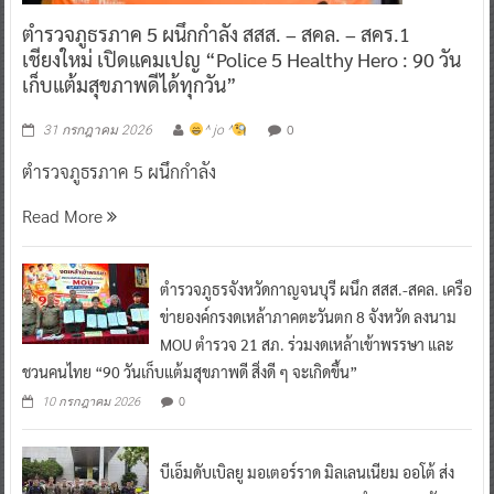
ตำรวจภูธรภาค 5 ผนึกกำลัง สสส. – สคล. – สคร.1
เชียงใหม่ เปิดแคมเปญ “Police 5 Healthy Hero : 90 วัน
เก็บแต้มสุขภาพดีได้ทุกวัน”
0
31 กรกฎาคม 2026
^ jo ^
ตำรวจภูธรภาค 5 ผนึกกำลัง
Read More
ตำรวจภูธรจังหวัดกาญจนบุรี ผนึก สสส.-สคล. เครือ
ข่ายองค์กรงดเหล้าภาคตะวันตก 8 จังหวัด ลงนาม
MOU ตำรวจ 21 สภ. ร่วมงดเหล้าเข้าพรรษา และ
ชวนคนไทย “90 วันเก็บแต้มสุขภาพดี สิ่งดี ๆ จะเกิดขึ้น”
0
10 กรกฎาคม 2026
บีเอ็มดับเบิลยู มอเตอร์ราด มิลเลนเนียม ออโต้ ส่ง