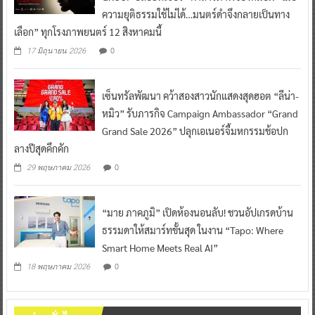
ความยุติธรรมใช้ไม่ได้…มนตร์ดำจึงกลายเป็นทาง
เลือก” ทุกโรงภาพยนตร์ 12 สิงหาคมนี้
0
17 มิถุนายน 2026
เซ็นทรัลพัฒนา คว้าสองสาวนักแสดงสุดฮอต “ลีน่า-
หมิว” รับภารกิจ Campaign Ambassador “Grand
Grand Sale 2026” ปลุกเอเนอร์จี้มหกรรมช้อปก
ลางปีสุดคึกคัก
0
29 พฤษภาคม 2026
“มาย ภาคภูมิ” เปิดห้องนอนลับ! ชวนอัปเกรดบ้าน
ธรรมดาให้สมาร์ทขั้นสุด ในงาน “Tapo: Where
Smart Home Meets Real AI”
0
18 พฤษภาคม 2026