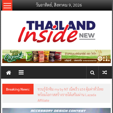
Skip
วันอาทิตย์, สิงหาคม 9, 2026
to
content
thailandinsidenew.com
Thailand
Inside
New
Breaking News:
ชวนรู้จักซิม my by NT เน็ตเร็ว แรง คุ้มค่าทั่วไทย
พร้อมโอกาสสร้างรายได้เสริมผ่าน Lazada
Affiliate