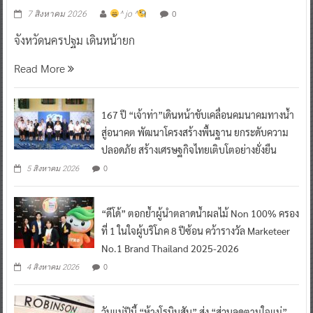
0
7 สิงหาคม 2026
^ jo ^
จังหวัดนครปฐม เดินหน้ายก
Read More
167 ปี “เจ้าท่า”เดินหน้าขับเคลื่อนคมนาคมทางน้ำ
สู่อนาคต พัฒนาโครงสร้างพื้นฐาน ยกระดับความ
ปลอดภัย สร้างเศรษฐกิจไทยเติบโตอย่างยั่งยืน
0
5 สิงหาคม 2026
“ดีโด้” ตอกย้ำผู้นำตลาดน้ำผลไม้ Non 100% ครอง
ที่ 1 ในใจผู้บริโภค 8 ปีซ้อน คว้ารางวัล Marketeer
No.1 Brand Thailand 2025-2026
0
4 สิงหาคม 2026
วันแม่ปีนี้ “ห้างโรบินสัน” ส่ง “ส่วนลดตามใจแม่”