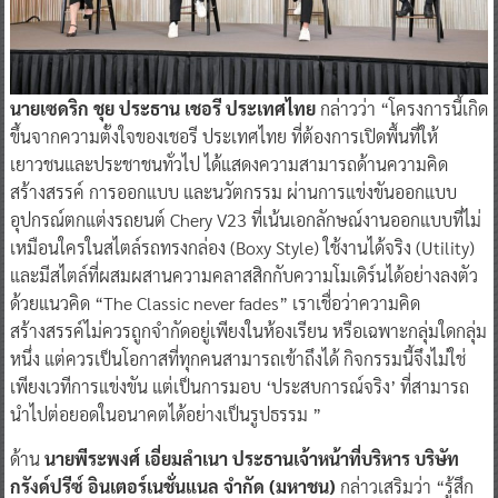
นายเซดริก ชุย ประธาน เชอรี ประเทศไทย
กล่าวว่า “โครงการนี้เกิด
ขึ้นจากความตั้งใจของเชอรี ประเทศไทย ที่ต้องการเปิดพื้นที่ให้
เยาวชนและประชาชนทั่วไป ได้แสดงความสามารถด้านความคิด
สร้างสรรค์ การออกแบบ และนวัตกรรม ผ่านการแข่งขันออกแบบ
อุปกรณ์ตกแต่งรถยนต์ Chery V23 ที่เน้นเอกลักษณ์งานออกแบบที่ไม่
เหมือนใครในสไตล์รถทรงกล่อง (Boxy Style) ใช้งานได้จริง (Utility)
และมีสไตล์ที่ผสมผสานความคลาสสิกกับความโมเดิร์นได้อย่างลงตัว
ด้วยแนวคิด “The Classic never fades” เราเชื่อว่าความคิด
สร้างสรรค์ไม่ควรถูกจำกัดอยู่เพียงในห้องเรียน หรือเฉพาะกลุ่มใดกลุ่ม
หนึ่ง แต่ควรเป็นโอกาสที่ทุกคนสามารถเข้าถึงได้ กิจกรรมนี้จึงไม่ใช่
เพียงเวทีการแข่งขัน แต่เป็นการมอบ ‘ประสบการณ์จริง’ ที่สามารถ
นำไปต่อยอดในอนาคตได้อย่างเป็นรูปธรรม ”
ด้าน
นายพีระพงศ์ เอี่ยมลำเนา ประธานเจ้าหน้าที่บริหาร บริษัท
กรังด์ปรีซ์ อินเตอร์เนชั่นแนล จำกัด (มหาชน)
กล่าวเสริมว่า “รู้สึก