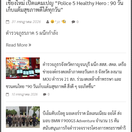
เชียงใหม่ เปิดแคมเปญ “Police 5 Healthy Hero : 90 วัน
เก็บแต้มสุขภาพดีได้ทุกวัน”
0
31 กรกฎาคม 2026
^ jo ^
ตำรวจภูธรภาค 5 ผนึกกำลัง
Read More
ตำรวจภูธรจังหวัดกาญจนบุรี ผนึก สสส.-สคล. เครือ
ข่ายองค์กรงดเหล้าภาคตะวันตก 8 จังหวัด ลงนาม
MOU ตำรวจ 21 สภ. ร่วมงดเหล้าเข้าพรรษา และ
ชวนคนไทย “90 วันเก็บแต้มสุขภาพดี สิ่งดี ๆ จะเกิดขึ้น”
0
10 กรกฎาคม 2026
บีเอ็มดับเบิลยู มอเตอร์ราด มิลเลนเนียม ออโต้ ส่ง
มอบ BMW F900GS Adventure จำนวน 15 คัน
สนับสนุนภารกิจตำรวจจราจรโครงการพระราชดำริ