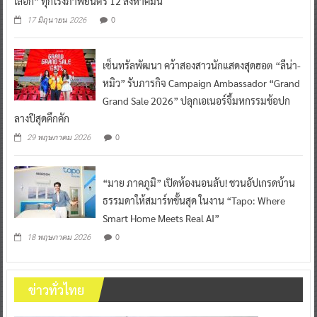
เลือก” ทุกโรงภาพยนตร์ 12 สิงหาคมนี้
0
17 มิถุนายน 2026
เซ็นทรัลพัฒนา คว้าสองสาวนักแสดงสุดฮอต “ลีน่า-
หมิว” รับภารกิจ Campaign Ambassador “Grand
Grand Sale 2026” ปลุกเอเนอร์จี้มหกรรมช้อปก
ลางปีสุดคึกคัก
0
29 พฤษภาคม 2026
“มาย ภาคภูมิ” เปิดห้องนอนลับ! ชวนอัปเกรดบ้าน
ธรรมดาให้สมาร์ทขั้นสุด ในงาน “Tapo: Where
Smart Home Meets Real AI”
0
18 พฤษภาคม 2026
ข่าวทั่วไทย