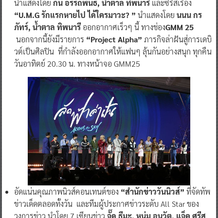
นำแสดงโดย
กัน อรรถพันธ์, น้ำตาล ทิพนารี
และซีรีส์เรื่อง
“U.M.G รักแรกหายไป ได้ใครมาวะ? ”
นำแสดงโดย
นนน กร
ภัทร์, น้ำตาล ทิพนารี
ออกอากาศเร็วๆ นี้ ทางช่อง
GMM 25
นอกจากนี้ยังมีรายการ
“Project Alpha”
ภารกิจล่าฝันสู่การเดบิ
วต์เป็นศิลปิน ที่กำลังออกอากาศให้แฟนๆ ลุ้นกันอย่างสนุก ทุกคืน
วันอาทิตย์ 20.30 น. ทางหน้าจอ GMM25
อัดแน่นคุณภาพนิวส์คอนเทนต์ของ
“สำนักข่าววันนิวส์”
ที่จัดทัพ
ข่าวเด็ดตลอดทั้งวัน และทีมผู้ประกาศข่าวระดับ All Star ของ
วงการข่าว นำโดย 7 เซียนข่าว
จั๊ด ธีมะ, หนุ่ม อนุวัต, แจ็ค ศรีสุ