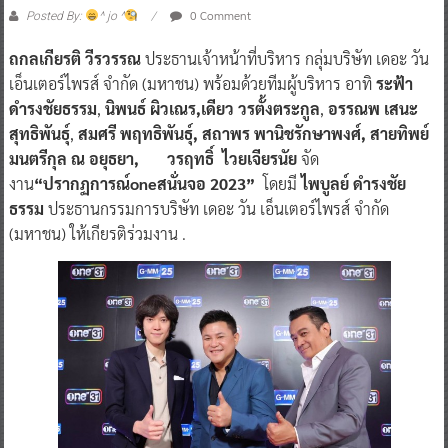
0 Comment
Posted By:
^ jo ^
ถกลเกียรติ วีรวรรณ
ประธานเจ้าหน้าที่บริหาร กลุ่มบริษัท เดอะ วัน
เอ็นเตอร์ไพรส์ จำกัด (มหาชน) พร้อมด้วยทีมผู้บริหาร อาทิ
ระฟ้า
ดำรงชัยธรรม
,
นิพนธ์ ผิวเณร,เดียว วรตั้งตระกูล
,
อรรณพ เสนะ
สุทธิพันธุ์
,
สมศรี พฤทธิพันธุ์, สถาพร พานิชรักษาพงศ์, สายทิพย์
มนตรีกุล ณ อยุธยา, วรฤทธิ์ ไวยเจียรนัย
จัด
งาน
“ปรากฏการณ์oneสนั่นจอ 2023”
โดยมี
ไพบูลย์ ดำรงชัย
ธรรม
ประธานกรรมการบริษัท เดอะ วัน เอ็นเตอร์ไพรส์ จำกัด
(มหาชน) ให้เกียรติร่วมงาน .