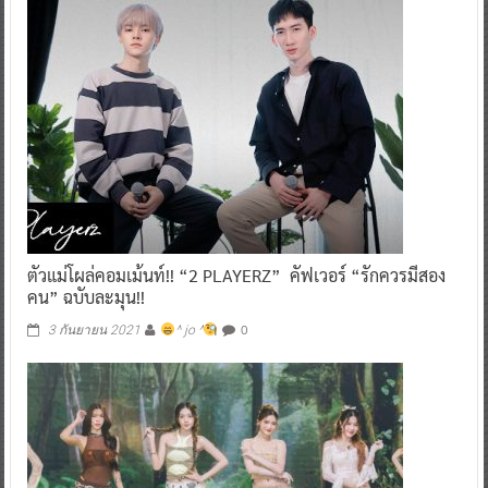
ตัวแม่โผล่คอมเม้นท์!! “2 PLAYERZ” คัฟเวอร์ “รักควรมีสอง
คน” ฉบับละมุน!!
0
3 กันยายน 2021
^ jo ^