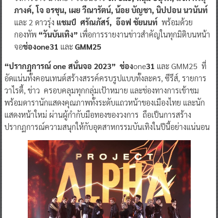
ภางค์, โจ อรชุน, เผย วีณารัตน์, น้อย บัญชา, นิปปอน นวนันท์
และ 2 ดาวรุ่ง
แชมป์ ศรัณภัสร์, อ๊อฟ ชัยนนท์
พร้อมด้วย
กองทัพ
“วันบันเทิง”
เพื่อการรายงานข่าวสำคัญในทุกมิติบนหน้า
จอ
ช่องone31
และ
GMM25
“ปรากฏการณ์ one สนั่นจอ 2023”
ช่อง
one
31
และ GMM25 ที่
อัดแน่นทั้งคอนเทนต์สร้างสรรค์ครบรูปแบบทั้งละคร, ซีรีส์, รายการ
วาไรตี้, ข่าว ครอบคลุมทุกกลุ่มเป้าหมาย และช่องทางการเข้าชม
พร้อมดารานักแสดงคุณภาพทั้งระดับแถวหน้าของเมืองไทย และนัก
แสดงหน้าใหม่ ผ่านผู้กำกับมือทองของวงการ ถือเป็นการสร้าง
ปรากฏการณ์ความสนุกให้กับอุตสาหกรรมบันเทิงในปีนี้อย่างแน่นอน