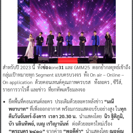
สำหรับปี 2023 นี้ ทั้ง
ช่อง
one
31
และ GMM25 ตอกย้ำกลยุทธ์เข้าถึง
กลุ่มเป้าหมายทุก Segment แบบครบวงจร ทั้ง On air – Online –
On application ด้วยคอนเทนต์คุณภาพครบรส ทั้งละคร , ซีรีส์,
รายการวาไรตี้ และข่าว ที่ยกทัพเตรียมลงจอ
ยึดพื้นที่คอนเทนต์ละคร ประเดิมด้วยละครหลังข่าว
“มณี
พยาบาท”
ที่เพิ่งออกอากาศ พร้อมกระแสตอบรับอย่างสูง ใน
ทุก
คืนวันจันทร์-อังคาร เวลา 20.30 น.
นำแสดงโดย
นิว ฐิติภูมิ,
บัว นลินทิพย์, เบญ เรวิญานันท์
ต่อด้วยละครใหม่เรื่อง
“พระนคร ๒๔๑๐”
จากค่าย
“พอดีคำ”
นำแสดงโดย
ณอห์ณ