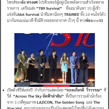
ไพรส์ของ
ย้ง ทรงยศ
โปรดิวเซอร์ผู้อยู่เบื้องหลังความสำเร็จหลาย
รายการ เตรียมส่ง
“789 Survival”
ที่จะมาค้นหา 10 ผู้เข้า
แข่งขัน
Idol Survival
นำทีมพาน้องๆ
TRAINEE
ทั้ง 24 คนโชว์ตัว
มากันจนแน่นเวที ซึ่งมีคิวจะออกอากาศ เร็วๆ นี้ ทาง
ช่อง
one
31
เปิดตัวซีรีส์แห่งปี กำกับการแสดงโดย
“ถกลเกียรติ วีรวรรณ”
ซี
รีส์
“Across The Sky
ลัดฟ้าล่าฝัน”
ที่เป็นการรวมตัวนักร้อง
จาก 3 เวทีคุณภาพ
LAZiCON, The Golden Song
และ
The
Star idol
จะมาฝากผลงานเป็นนักแสดงหน้าใหม่ที่น่าจับตามอง