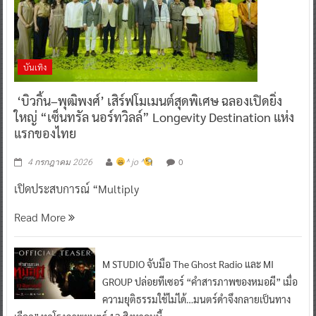
บันเทิง
‘บิวกิ้น–พุฒิพงศ์’ เสิร์ฟโมเมนต์สุดพิเศษ ฉลองเปิดยิ่ง
ใหญ่ “เซ็นทรัล นอร์ทวิลล์” Longevity Destination แห่ง
แรกของไทย
0
4 กรกฎาคม 2026
^ jo ^
เปิดประสบการณ์ “Multiply
Read More
M STUDIO จับมือ The Ghost Radio และ MI
GROUP ปล่อยทีเซอร์ “คำสารภาพของหมอผี” เมื่อ
ความยุติธรรมใช้ไม่ได้…มนตร์ดำจึงกลายเป็นทาง