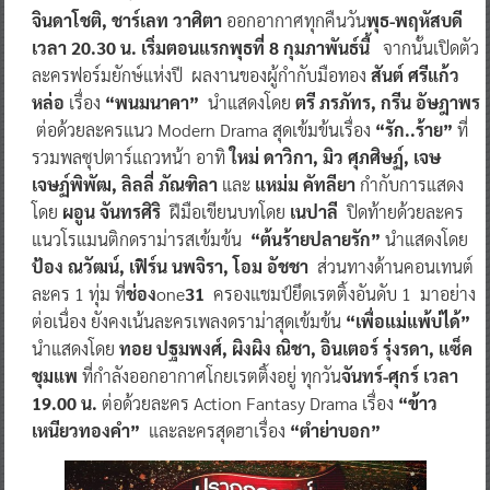
จินดาโชติ, ชาร์เลท วาศิตา
ออกอากาศทุกคืนวัน
พุธ-พฤหัสบดี
เวลา 20.30 น.
เริ่มตอนแรกพุธที่ 8 กุมภาพันธ์นี้
จากนั้นเปิดตัว
ละครฟอร์มยักษ์แห่งปี ผลงานของผู้กำกับมือทอง
สันต์ ศรีแก้ว
หล่อ
เรื่อง
“พนมนาคา”
นำแสดงโดย
ตรี ภรภัทร, กรีน อัษฎาพร
ต่อด้วยละครแนว Modern Drama สุดเข้มข้นเรื่อง
“รัก..ร้าย”
ที่
รวมพลซุปตาร์แถวหน้า อาทิ
ใหม่ ดาวิกา, มิว ศุภศิษฏ์, เจษ
เจษฏ์พิพัฒ, ลิลลี่ ภัณฑิลา
และ
แหม่ม คัทลียา
กำกับการแสดง
โดย
ผอูน จันทรศิริ
ฝีมือเขียนบทโดย
เนปาลี
ปิดท้ายด้วยละคร
แนวโรแมนติกดราม่ารสเข้มข้น
“ต้นร้ายปลายรัก”
นำแสดงโดย
ป้อง ณวัฒน์, เฟิร์น นพจิรา, โอม อัชชา
ส่วนทางด้านคอนเทนต์
ละคร 1 ทุ่ม ที่
ช่อง
one
31
ครองแชมป์ยึดเรตติ้งอันดับ 1 มาอย่าง
ต่อเนื่อง ยังคงเน้นละครเพลงดราม่าสุดเข้มข้น
“เพื่อแม่แพ้บ่ได้”
นำแสดงโดย
ทอย ปฐมพงศ์, ผิงผิง ณิชา, อินเตอร์ รุ่งรดา, แซ็ค
ชุมแพ
ที่กำลังออกอากาศโกยเรตติ้งอยู่ ทุกวัน
จันทร์-ศุกร์ เวลา
19.00 น.
ต่อด้วยละคร Action Fantasy Drama เรื่อง
“ข้าว
เหนียวทองคำ”
และละครสุดฮาเรื่อง
“ตำย่าบอก”