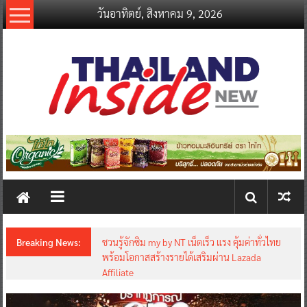
Skip
วันอาทิตย์, สิงหาคม 9, 2026
to
content
thailandinsidenew.com
Thailand
Inside
New
Breaking News:
ชวนรู้จักซิม my by NT เน็ตเร็ว แรง คุ้มค่าทั่วไทย
พร้อมโอกาสสร้างรายได้เสริมผ่าน Lazada
Affiliate