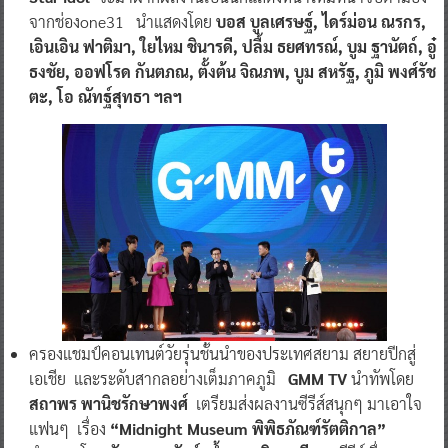
จากช่องone31 นำแสดงโดย
บอส บูลเศรษฐ์, ไดร์ม่อน ณรกร,
เอินเอิน ฟาติมา, ใยไหม ชินารดี, ปลื้ม ธยศทรณ์, บูม ฐานัตถ์, อู๋
ธงชัย, ออฟโรด กันตภณ, ตั้งต้น จิณภพ,
บูม สหรัฐ, ภูมิ พงศ์รัช
ตะ, โอ ณัทฐ์สุทธา ฯลฯ
ครองแชมป์คอนเทนต์วัยรุ่นชั้นนำของประเทศสยาม สยายปีกสู่
เอเชีย และระดับสากลอย่างเต็มภาคภูมิ
GMM TV
นำทัพโดย
สถาพร พานิชรักษาพงศ์
เตรียมส่งผลงานซีรีส์สนุกๆ มาเอาใจ
แฟนๆ เรื่อง
“Midnight Museum พิพิธภัณฑ์รัตติกาล”