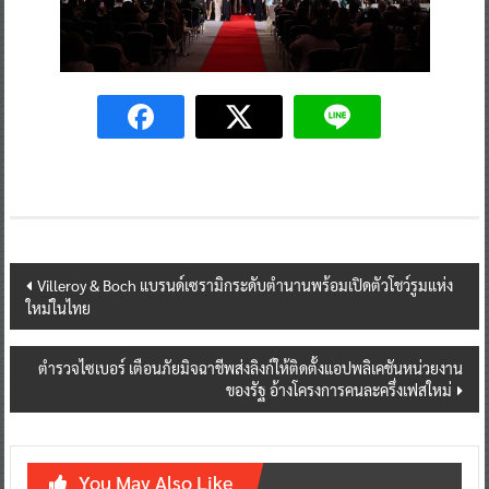
Post
Villeroy & Boch แบรนด์เซรามิกระดับตำนานพร้อมเปิดตัวโชว์รูมแห่ง
ใหม่ในไทย
navigation
ตำรวจไซเบอร์ เตือนภัยมิจฉาชีพส่งลิงก์ให้ติดตั้งแอปพลิเคชันหน่วยงาน
ของรัฐ อ้างโครงการคนละครึ่งเฟสใหม่
You May Also Like