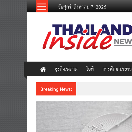
Skip
วันศุกร์, สิงหาคม 7, 2026
to
content
thailandinsidenew.com
Thailand
Inside
New
ธุรกิจ/ตลาด
ไอที
การศึกษา/เยา
Breaking News:
ชวนรู้จักซิม my by NT เน็ตเร