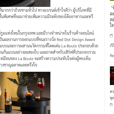
‘บ
งที่มากกว่าถ้วยชามทั่วไป ทางแบรนด์เข้าใจดีว่า ผู้บริโภคที่มี
ฉล
้นพิเศษที่จะมาช่วยเพิ่มความมีระดับของโต๊ะอาหารและทวี
ลล
ไ
รูมแห่งใหม่ในกรุงเทพ และมีวางจำหน่ายในร้านค้าออนไลน์
งเป็นผลงานการออกแบบที่ชนะรางวัล Red Dot Design Award
เป
แบบและการผสานนวัตกรรมที่โดดเด่น La Boule ประกอบด้วย
านก้นแบนอย่างละสองใบ และถาดสำหรับเสิร์ฟที่ประกอบรวม
R
ครเหมือนของ La Boule จะสร้างความประทับใจต่อผู้พบเห็น
อย่างชาญฉลาดและตรึงใจ
คว
ทุ