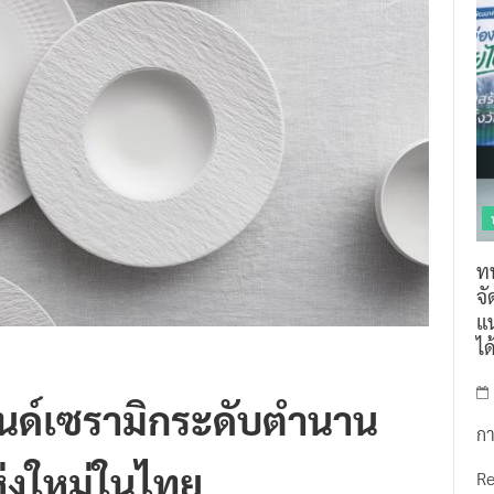
ท
จ
แน
ไ
นด์เซรามิกระดับตำนาน
กา
ห่งใหม่ในไทย
R