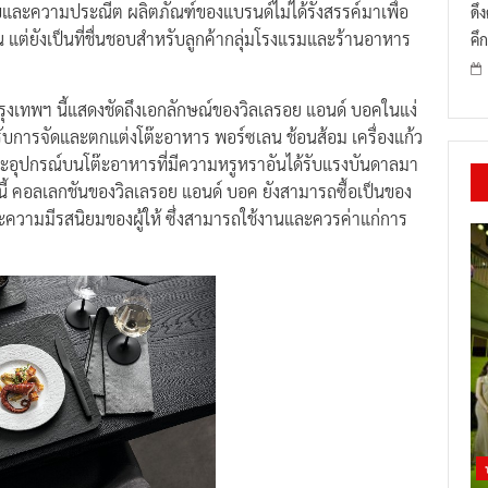
บและความประณีต ผลิตภัณฑ์ของแบรนด์ไม่ได้รังสรรค์มาเพื่อ
ดึ
แต่ยังเป็นที่ชื่นชอบสำหรับลูกค้ากลุ่มโรงแรมและร้านอาหาร
คึก
กรุงเทพฯ นี้แสดงชัดถึงเอกลักษณ์ของวิลเลรอย แอนด์ บอคในแง่
บการจัดและตกแต่งโต๊ะอาหาร พอร์ซเลน ช้อนส้อม เครื่องแก้ว
และอุปกรณ์บนโต๊ะอาหารที่มีความหรูหราอันได้รับแรงบันดาลมา
 คอลเลกชันของวิลเลรอย แอนด์ บอค ยังสามารถซื้อเป็นของ
ะความมีรสนิยมของผู้ให้ ซึ่งสามารถใช้งานและควรค่าแก่การ