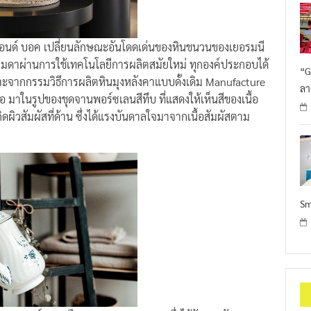
อนด์ บอค เปลี่ยนลักษณะอันโดดเด่นของหินชนวนของเยอรมนี
รมดาผ่านการใช้เทคโนโลยีการผลิตสมัยใหม่ ทุกองค์ประกอบได้
“G
าะจากกรรมวิธีการผลิตหินมุงหลังคาแบบดั้งเดิม Manufacture
ลา
มาในรูปของชุดจานพอร์ซเลนสีทึบ ที่แสดงให้เห็นสีของเนื้อ
ผิวสัมผัสที่ด้าน ซึ่งได้แรงบันดาลใจมาจากเนื้อสัมผัสตาม
Sm