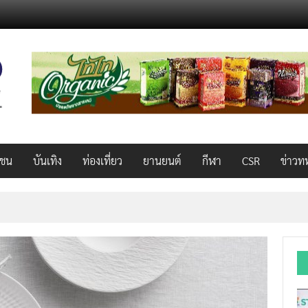
วชน
บันเทิง
ท่องเที่ยว
ยานยนต์
กีฬา
CSR
ข่าวท
็ว แรง คุ้มค่าทั่วไทยพร้อมโอกาสสร้างรายได้เสริมผ่าน Lazada Affiliate