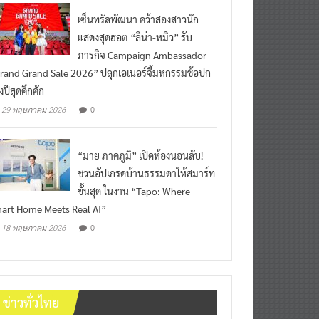
เซ็นทรัลพัฒนา คว้าสองสาวนัก
แสดงสุดฮอต “ลีน่า-หมิว” รับ
ภารกิจ Campaign Ambassador
rand Grand Sale 2026” ปลุกเอเนอร์จี้มหกรรมช้อปก
งปีสุดคึกคัก
0
29 พฤษภาคม 2026
“มาย ภาคภูมิ” เปิดห้องนอนลับ!
ชวนอัปเกรดบ้านธรรมดาให้สมาร์ท
ขั้นสุด ในงาน “Tapo: Where
art Home Meets Real AI”
0
18 พฤษภาคม 2026
ข่าวทั่วไทย