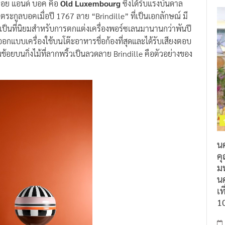
เลรอย แอนด์ บอค คือ
Old Luxembourg
ซึ่งได้รับแรงบันดาล
งตระกูลบอคเมื่อปี 1767 ลาย “Brindille” ที่เป็นเอกลักษณ์ มี
ที่เป็นที่นิยมสำหรับการตกแต่งเครื่องพอร์ซเลนมานานกว่าพันปี
อกแบบเครื่องใช้บนโต๊ะอาหารชื่อก้องที่สุดและได้รับเสียงตอบ
อนช้อยบนกิ่งไม้ที่ลากพริ้วเป็นลวดลาย Brindille คือตัวอย่างของ
น
ค
ม
นค
เท
1