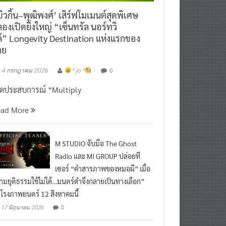
ิวกิ้น–พุฒิพงศ์’ เสิร์ฟโมเมนต์สุดพิเศษ
องเปิดยิ่งใหญ่ “เซ็นทรัล นอร์ทวิ
์” Longevity Destination แห่งแรกของ
ทย
0
4 กรกฎาคม 2026
^ jo ^
ิดประสบการณ์ “Multiply
ead More
M STUDIO จับมือ The Ghost
Radio และ MI GROUP ปล่อยที
เซอร์ “คำสารภาพของหมอผี” เมื่อ
ามยุติธรรมใช้ไม่ได้…มนตร์ดำจึงกลายเป็นทางเลือก”
กโรงภาพยนตร์ 12 สิงหาคมนี้
0
17 มิถุนายน 2026