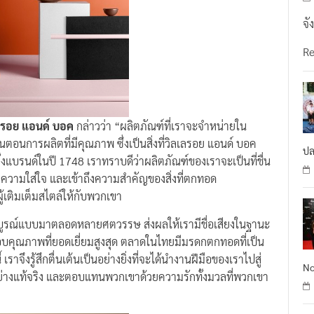
จั
R
เลรอย แอนด์ บอค
กล่าวว่า “ผลิตภัณฑ์ที่เราจะจำหน่ายใน
ตอนการผลิตที่มีคุณภาพ ซึ่งเป็นสิ่งที่วิลเลรอย แอนด์ บอค
ปล
อตั้งแบรนด์ในปี 1748 เราทราบดีว่าผลิตภัณฑ์ของเราจะเป็นที่ชื่น
้มีความใส่ใจ และเข้าถึงความสำคัญของสิ่งที่ตกทอด
ู้เติมเต็มสไตล์ให้กับพวกเขา
บูรณ์แบบมาตลอดหลายศตวรรษ ส่งผลให้เรามีชื่อเสียงในฐานะ
มอบคุณภาพที่ยอดเยี่ยมสูงสุด ตลาดในไทยมีมรดกตกทอดที่เป็น
เราจึงรู้สึกตื่นเต้นเป็นอย่างยิ่งที่จะได้นำงานฝีมือของเราไปสู่
No
่างแท้จริง และตอบแทนพวกเขาด้วยความรักทั้งมวลที่พวกเขา