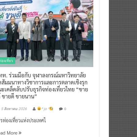
ท่องเที่ยว
ทท. ร่วมมือกับ จุฬาลงกรณ์มหาวิทยาลัย
ัดสัมมนาทางวิชาการและการตลาดเชิงรุก
ะเคล็ดลับปรับธุรกิจท่องเที่ยวไทย “ขาย
ด้ ขายดี ขายนาน”
0
5 สิงหาคม 2026
^ jo ^
รท่องเที่ยวแห่งประเทศไ
ead More