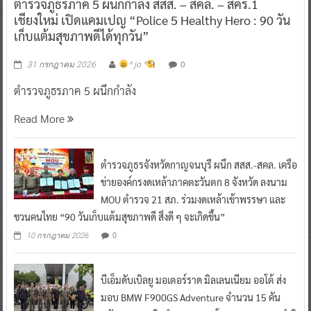
ตำรวจภูธรภาค 5 ผนึกกำลัง สสส. – สคล. – สคร.1
เชียงใหม่ เปิดแคมเปญ “Police 5 Healthy Hero : 90 วัน
เก็บแต้มสุขภาพดีได้ทุกวัน”
0
31 กรกฎาคม 2026
^ jo ^
ตำรวจภูธรภาค 5 ผนึกกำลัง
Read More
ตำรวจภูธรจังหวัดกาญจนบุรี ผนึก สสส.-สคล. เครือ
ข่ายองค์กรงดเหล้าภาคตะวันตก 8 จังหวัด ลงนาม
MOU ตำรวจ 21 สภ. ร่วมงดเหล้าเข้าพรรษา และ
ชวนคนไทย “90 วันเก็บแต้มสุขภาพดี สิ่งดี ๆ จะเกิดขึ้น”
0
10 กรกฎาคม 2026
บีเอ็มดับเบิลยู มอเตอร์ราด มิลเลนเนียม ออโต้ ส่ง
มอบ BMW F900GS Adventure จำนวน 15 คัน