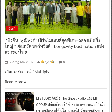
บันเทิง
‘บิวกิ้น–พุฒิพงศ์’ เสิร์ฟโมเมนต์สุดพิเศษ ฉลองเปิดยิ่ง
ใหญ่ “เซ็นทรัล นอร์ทวิลล์” Longevity Destination แห่ง
แรกของไทย
0
4 กรกฎาคม 2026
^ jo ^
เปิดประสบการณ์ “Multiply
Read More
M STUDIO จับมือ The Ghost Radio และ MI
GROUP ปล่อยทีเซอร์ “คำสารภาพของหมอผี” เมื่อ
ความยุติธรรมใช้ไม่ได้…มนตร์ดำจึงกลายเป็นทาง