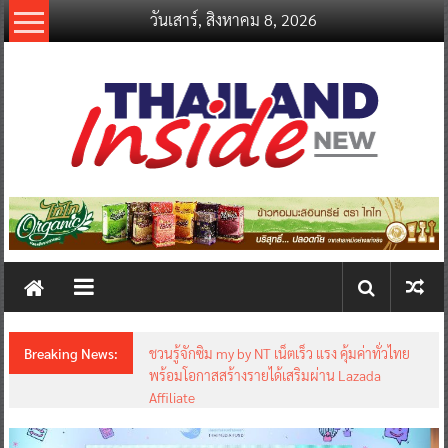
Skip
วันเสาร์, สิงหาคม 8, 2026
to
content
thailandinsidenew.com
Thailand
Inside
New
Breaking News:
ชวนรู้จักซิม my by NT เน็ตเร็ว แรง คุ้มค่าทั่วไทย
พร้อมโอกาสสร้างรายได้เสริมผ่าน Lazada
Affiliate