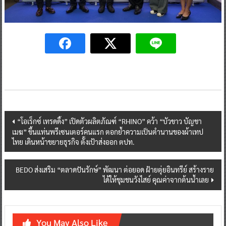
Post
“โอเร็กซ์ เทรดดิ้ง” เปิดตัวผลิตภัณฑ์ “RHINO” คว้า “บัวขาว บัญชา
เมฆ” ขึ้นแท่นพรีเซนเตอร์คนแรก ตอกย้ำความเป็นตำนานของผ้าเทป
navigation
ไทย เดินหน้าขยายธุรกิจ ตั้งเป้าส่งออก ตปท.
BEDO ส่งเสริม “ตลาดปันรักษ์” พัฒนา ต่อยอด ฝ้ายตุ่ยอินทรีย์ สร้างราย
ได้ให้ชุมชนวังไสย์ คุณค่าจากต้นน้ำเลย
You May Also Like