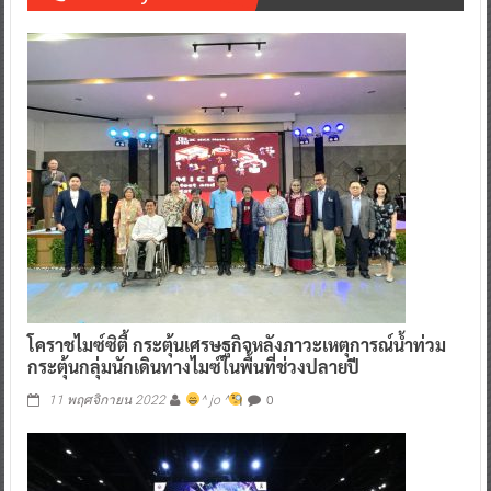
โคราชไมซ์ซิตี้ กระตุ้นเศรษฐกิจหลังภาวะเหตุการณ์น้ำท่วม
กระตุ้นกลุ่มนักเดินทางไมซ์ในพื้นที่ช่วงปลายปี
0
11 พฤศจิกายน 2022
^ jo ^