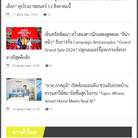
เลือก” ทุกโรงภาพยนตร์ 12 สิงหาคมนี้
0
17 มิถุนายน 2026
เซ็นทรัลพัฒนา คว้าสองสาวนักแสดงสุดฮอต “ลีน่า-
หมิว” รับภารกิจ Campaign Ambassador “Grand
Grand Sale 2026” ปลุกเอเนอร์จี้มหกรรมช้อปก
ลางปีสุดคึกคัก
0
29 พฤษภาคม 2026
“มาย ภาคภูมิ” เปิดห้องนอนลับ! ชวนอัปเกรดบ้าน
ธรรมดาให้สมาร์ทขั้นสุด ในงาน “Tapo: Where
Smart Home Meets Real AI”
0
18 พฤษภาคม 2026
ข่าวทั่วไทย