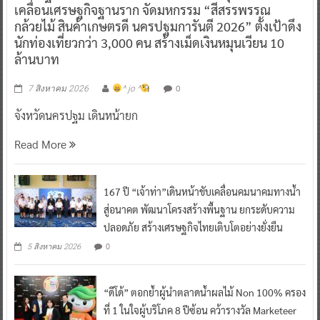
เคลื่อนเศรษฐกิจฐานราก จัดมหกรรม “สีสรรพรรณ
กล้วยไม้ สินค้าเกษตรดี นครปฐมการันตี 2026” ตั้งเป้าดึง
นักท่องเที่ยวกว่า 3,000 คน สร้างเม็ดเงินหมุนเวียน 10
ล้านบาท
0
7 สิงหาคม 2026
^ jo ^
จังหวัดนครปฐม เดินหน้ายก
Read More
167 ปี “เจ้าท่า”เดินหน้าขับเคลื่อนคมนาคมทางน้ำ
สู่อนาคต พัฒนาโครงสร้างพื้นฐาน ยกระดับความ
ปลอดภัย สร้างเศรษฐกิจไทยเติบโตอย่างยั่งยืน
0
5 สิงหาคม 2026
“ดีโด้” ตอกย้ำผู้นำตลาดน้ำผลไม้ Non 100% ครอง
ที่ 1 ในใจผู้บริโภค 8 ปีซ้อน คว้ารางวัล Marketeer