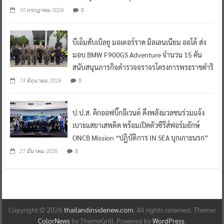
0
10 กรกฎาคม 2026
บีเอ็มดับเบิลยู มอเตอร์ราด มิลเลนเนียม ออโต้ ส่ง
มอบ BMW F900GS Adventure จำนวน 15 คัน
สนับสนุนภารกิจตำรวจจราจรโครงการพระราชดำริ
0
13 มิถุนายน 2026
ป.ป.ส. คิกออฟบิ๊กอีเวนต์ ดึงพลังมวลชนร่วมแจ้ง
เบาะแสยาเสพติด พร้อมเปิดตัวซีรีส์ฟอร์มยักษ์
ONCB Mission “ปฏิบัติการ IN SEA บุกเกาะนรก”
0
21 มีนาคม 2026
Copyright © 2026
thailandinsidenew.com
. All rights reserved. Theme:
ColorNews
by ThemeGrill. Powered by
WordPress
.