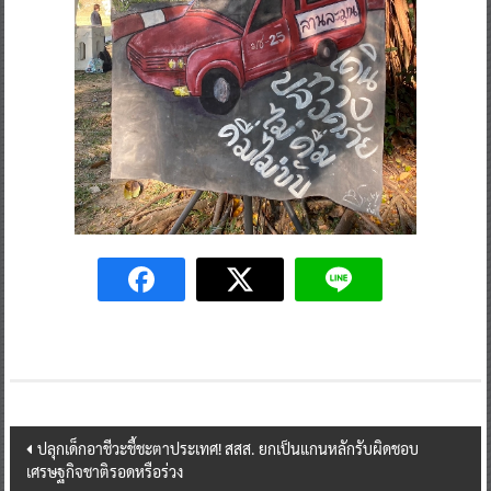
Post
ปลุกเด็กอาชีวะชี้ชะตาประเทศ! สสส. ยกเป็นแกนหลักรับผิดชอบ
เศรษฐกิจชาติรอดหรือร่วง
navigation