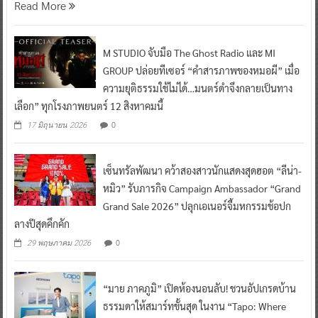
Read More
M STUDIO จับมือ The Ghost Radio และ MI
GROUP ปล่อยทีเซอร์ “คำสารภาพของหมอผี” เมื่อ
ความยุติธรรมใช้ไม่ได้…มนตร์ดำจึงกลายเป็นทาง
เลือก” ทุกโรงภาพยนตร์ 12 สิงหาคมนี้
0
17 มิถุนายน 2026
เซ็นทรัลพัฒนา คว้าสองสาวนักแสดงสุดฮอต “ลีน่า-
หมิว” รับภารกิจ Campaign Ambassador “Grand
Grand Sale 2026” ปลุกเอเนอร์จี้มหกรรมช้อปก
ลางปีสุดคึกคัก
0
29 พฤษภาคม 2026
“มาย ภาคภูมิ” เปิดห้องนอนลับ! ชวนอัปเกรดบ้าน
ธรรมดาให้สมาร์ทขั้นสุด ในงาน “Tapo: Where