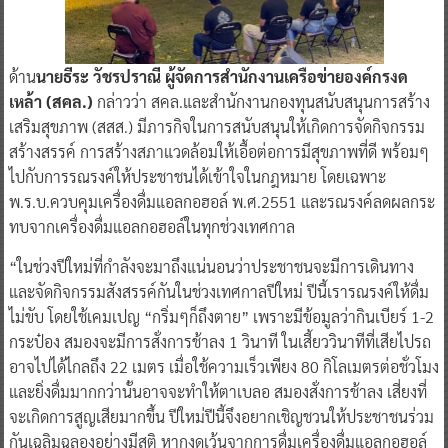
ด้าน
นายธีระ วัชรปราณี ผู้จัดการสำนักงานเครือข่ายองค์กรงด
เหล้า (สคล.)
กล่าวว่า สคล.และสำนักงานกองทุนสนับสนุนการสร้าง
เสริมสุขภาพ (สสส.) มีภารกิจในการสนับสนุนให้เกิดการจัดกิจกรรม
สร้างสรรค์ การสร้างสภาแวดล้อมให้เอื้อต่อการมีสุขภาพที่ดี พร้อมๆ
ไปกับการรณรงค์ให้ประชาชนได้เข้าใจในกฎหมาย โดยเฉพาะ
พ.ร.บ.ควบคุมเครื่องดื่มแอลกอฮอล์ พ.ศ.2551 และรณรงค์ลดผลกระ
ทบจากเครื่องดื่มแอลกอฮอล์ในทุกช่วงเทศกาล
“ในช่วงปีใหม่ที่กำลังจะมาถึงแน่นอนว่าประชาชนจะมีการเดินทาง
และจัดกิจกรรมสังสรรค์กันในช่วงเทศกาลปีใหม่ ปีนี้เรารณรงค์ให้ดื่ม
ไม่ขับ โดยใช้เคมเปญ “กริ่มๆก็ถึงตาย” เพราะมีข้อมูลว่ากินเบียร์ 1-2
กระป๋อง สมองจะมีการสั่งการช้าลง 1 วินาที ในเสี้ยววินาทีที่เสียไปรถ
อาจไปได้ไกลถึง 22 เมตร เมื่อใช้ความเร็วเพียง 80 กิโลเมตรต่อชั่วโมง
และยิ่งดื่มมากกว่านั้นอาจจะทำให้ตาเบลอ สมองสั่งการช้าลง เสี่ยงที่
จะเกิดการสูญเสียมากขึ้น ปีใหม่ปีนี้จึงอยากเชิญชวนให้ประชาชนร่วม
กันเฉลิมฉลองอย่างมีสติ หากงดเว้นจากการดื่มเครื่องดื่มแอลกอฮอล์