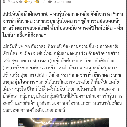
0 Comment
Posted By:
^ jo ^
สสส.จับมือนักศึกษา มช. – คนรุ่นใหม่ภาคเหนือ จัดกิจกรรม “กาด
ซาวห้า ธันวาคม : ลานละมุน อุ่นไอหนาว” ชูกิจกรรมปลอดเหล้า
ยา สร้างสภาพแวดล้อมดี พื้นที่ปลอดภัย รณรงค์ปีใหม่ไม่ดื่ม – ดื่ม
ไม่ขับ “กรึ่มๆก็ถึงตาย”
เมื่อวันที่ 25-26 ธันวาคม ที่ลานสังคีต (ลานความยิ้ม) มหาวิทยาลัย
เชียงใหม่ อ.เมือง จ.เชียงใหม่ กลุ่มลานละมุน ร่วมกับเครือข่ายสร้าง
เสริมสุขภาพเยาวชน (ขสย.) กลุ่มนักศึกษามหาวิทยาลัยเชียงใหม่
(มช.) เครือข่ายองค์กรงดเหล้า และสำนักงานกองทุนสนับสนุนการ
สร้างเสริมสุขภาพ (สสส.) จัดกิจกรรม
“กาดซาวห้า ธันวาคม : ลาน
ละมุน อุ่นไอหนาว”
ภายใต้แนวคิดสภาพแวดล้อมดี พื้นที่ปลอดภัย
เดินทางสุขใจ ปีใหม่ ไม่ดื่ม-ดื่มไม่ขับ โดยภายในงานมีการแสดงจาก
นักศึกษา กลุ่มคนรุ่นใหม่ กลุ่มศิลปินที่ได้รับความนิยมจากวัยรุ่น การ
ออกร้านขายสินค้า บูธกิจกรรมจากเครือข่ายและการเสวนาที่สะท้อน
ผลกระทบจากเครื่องดื่มแอลกอฮอล์