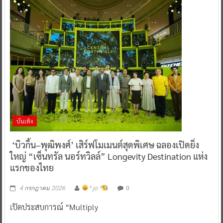
บันเทิง
‘บิวกิ้น–พุฒิพงศ์’ เสิร์ฟโมเมนต์สุดพิเศษ ฉลองเปิดยิ่ง
ใหญ่ “เซ็นทรัล นอร์ทวิลล์” Longevity Destination แห่ง
แรกของไทย
0
4 กรกฎาคม 2026
^ jo ^
เปิดประสบการณ์ “Multiply