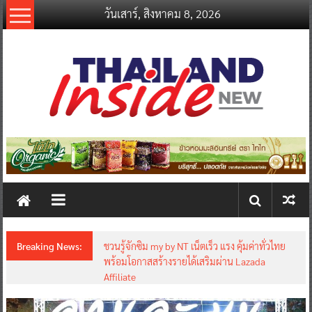
Skip
วันเสาร์, สิงหาคม 8, 2026
to
content
thailandinsidenew.com
Thailand
Inside
New
Breaking News:
ชวนรู้จักซิม my by NT เน็ตเร็ว แรง คุ้มค่าทั่วไทย
พร้อมโอกาสสร้างรายได้เสริมผ่าน Lazada
Affiliate