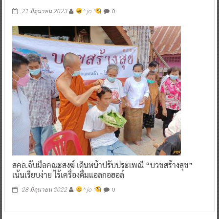
0
21 มิถุนายน 2023
^ jo ^
สคล.จับมือคณะสงฆ์ เดินหน้าปรับประเพณี “บวชสร้างสุข”
เน้นเรียบง่าย ไร้เครื่องดื่มแอลกอฮอล์
0
28 มิถุนายน 2022
^ jo ^