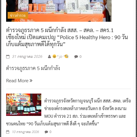
ข่าวตำรวจ
ตำรวจภูธรภาค 5 ผนึกกำลัง สสส. – สคล. – สคร.1
เชียงใหม่ เปิดแคมเปญ “Police 5 Healthy Hero : 90 วัน
เก็บแต้มสุขภาพดีได้ทุกวัน”
0
31 กรกฎาคม 2026
^ jo ^
ตำรวจภูธรภาค 5 ผนึกกำลัง
Read More
ตำรวจภูธรจังหวัดกาญจนบุรี ผนึก สสส.-สคล. เครือ
ข่ายองค์กรงดเหล้าภาคตะวันตก 8 จังหวัด ลงนาม
MOU ตำรวจ 21 สภ. ร่วมงดเหล้าเข้าพรรษา และ
ชวนคนไทย “90 วันเก็บแต้มสุขภาพดี สิ่งดี ๆ จะเกิดขึ้น”
0
10 กรกฎาคม 2026