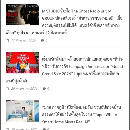
M STUDIO จับมือ The Ghost Radio และ MI
GROUP ปล่อยทีเซอร์ “คำสารภาพของหมอผี” เมื่อ
ความยุติธรรมใช้ไม่ได้…มนตร์ดำจึงกลายเป็นทาง
เลือก” ทุกโรงภาพยนตร์ 12 สิงหาคมนี้
0
17 มิถุนายน 2026
เซ็นทรัลพัฒนา คว้าสองสาวนักแสดงสุดฮอต “ลีน่า-
หมิว” รับภารกิจ Campaign Ambassador “Grand
Grand Sale 2026” ปลุกเอเนอร์จี้มหกรรมช้อปก
ลางปีสุดคึกคัก
0
29 พฤษภาคม 2026
“มาย ภาคภูมิ” เปิดห้องนอนลับ! ชวนอัปเกรดบ้าน
ธรรมดาให้สมาร์ทขั้นสุด ในงาน “Tapo: Where
Smart Home Meets Real AI”
0
18 พฤษภาคม 2026