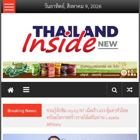
Skip
วันอาทิตย์, สิงหาคม 9, 2026
to
content
thailandinsidenew.com
Thailand
Inside
New
Breaking News:
ชวนรู้จักซิม my by NT เน็ตเร็ว แรง คุ้มค่าทั่วไทย
พร้อมโอกาสสร้างรายได้เสริมผ่าน Lazada
Affiliate