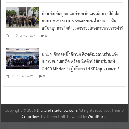
บีเอ็มดับเบิลยู มอเตอร์ราด มิลเลนเนียม ออโต้ ส่ง
มอบ BMW F900GS Adventure จำนวน 15 คัน
สนับสนุนภารกิจตำรวจจราจรโครงการพระราชดำริ
0
13 มิถุนายน 2026
ป.ป.ส. คิกออฟบิ๊กอีเวนต์ ดึงพลังมวลชนร่วมแจ้ง
เบาะแสยาเสพติด พร้อมเปิดตัวซีรีส์ฟอร์มยักษ์
ONCB Mission “ปฏิบัติการ IN SEA บุกเกาะนรก”
0
21 มีนาคม 2026
Copyright © 2026
thailandinsidenew.com
. All rights reserved. Theme:
ColorNews
by ThemeGrill. Powered by
WordPress
.