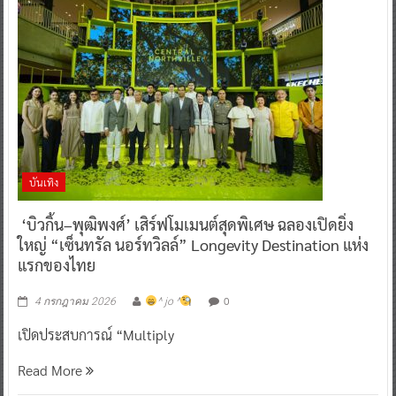
บันเทิง
‘บิวกิ้น–พุฒิพงศ์’ เสิร์ฟโมเมนต์สุดพิเศษ ฉลองเปิดยิ่ง
ใหญ่ “เซ็นทรัล นอร์ทวิลล์” Longevity Destination แห่ง
แรกของไทย
0
4 กรกฎาคม 2026
^ jo ^
เปิดประสบการณ์ “Multiply
Read More