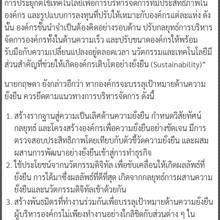
การประยุกต์ใช้เทคโนโลยีเพื่อการบริหารจัดการที่มีประสิทธิภาพใน
องค์กร และรูปแบบการลงทุนที่ปรับให้เหมาะกับองค์กรแต่ละแห่ง ดัง
นั้น องค์กรชั้นนำจำเป็นต้องคิดอย่างรอบด้าน ปรับกลยุทธ์การบริหาร
จัดการองค์กรทั้งในด้านความเร็ว และปรับขนาดองค์กรให้พร้อม
รับมือกับความเปลี่ยนแปลงอยู่ตลอดเวลา นวัตกรรมและเทคโนโลยีมี
ส่วนสำคัญที่ช่วยให้เกิดองค์กรเติบโตอย่างยั่งยืน (Sustainability)”
นายกฤษดา ยังกล่าวอีกว่า หากองค์กรจะบรรลุเป้าหมายด้านความ
ยั่งยืน ควรยึดตามแนวทางการบริหารจัดการ ดังนี้
สร้างรากฐานสู่ความเป็นเลิศด้านความยั่งยืน กำหนดวิสัยทัศน์
กลยุทธ์ และโครงสร้างองค์กรเพื่อความยั่งยืนอย่างชัดเจน มีการ
ตรวจสอบประสิทธิภาพโดยเทียบกับตัวชี้วัดความยั่งยืน และผสม
ผสานการพัฒนาอย่างยั่งยืนเข้าสู่การทำธุรกิจ
ใช้ประโยชน์จากนวัตกรรมดิจิทัล เพื่อขับเคลื่อนให้เกิดผลลัพธ์ที่
ยั่งยืน การได้มาซึ่งผลลัพธ์ที่ดีที่สุด เกิดจากกลยุทธ์การผสานความ
ยั่งยืนและนวัตกรรมดิจิทัลเข้าด้วยกัน
สร้างพันธมิตรที่ทำงานร่วมกันเพื่อบรรลุเป้าหมายด้านความยั่งยืน
ผู้บริหารองค์กรไม่เพียงทำงานอย่างใกลิชิดกับส่วนต่าง ๆ ใน