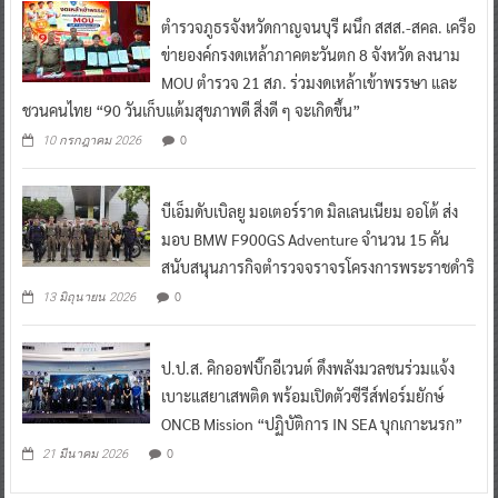
ตำรวจภูธรจังหวัดกาญจนบุรี ผนึก สสส.-สคล. เครือ
ข่ายองค์กรงดเหล้าภาคตะวันตก 8 จังหวัด ลงนาม
MOU ตำรวจ 21 สภ. ร่วมงดเหล้าเข้าพรรษา และ
ชวนคนไทย “90 วันเก็บแต้มสุขภาพดี สิ่งดี ๆ จะเกิดขึ้น”
0
10 กรกฎาคม 2026
บีเอ็มดับเบิลยู มอเตอร์ราด มิลเลนเนียม ออโต้ ส่ง
มอบ BMW F900GS Adventure จำนวน 15 คัน
สนับสนุนภารกิจตำรวจจราจรโครงการพระราชดำริ
0
13 มิถุนายน 2026
ป.ป.ส. คิกออฟบิ๊กอีเวนต์ ดึงพลังมวลชนร่วมแจ้ง
เบาะแสยาเสพติด พร้อมเปิดตัวซีรีส์ฟอร์มยักษ์
ONCB Mission “ปฏิบัติการ IN SEA บุกเกาะนรก”
0
21 มีนาคม 2026