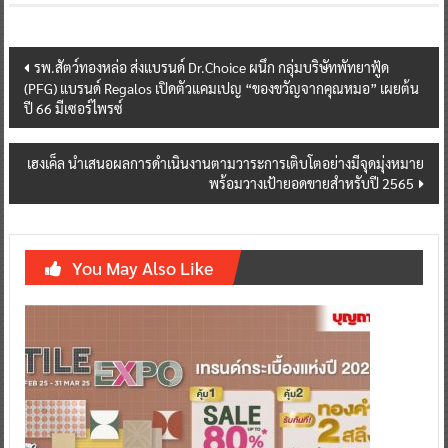
Post
รพ.สัตว์ทองหล่อ ส่งแบรนด์ Dr.Choice ผนึก กลุ่มบริษัทพัทยาฟู้ด
(PFG) แบรนด์ Regalos เปิดตัวแคมเปญ “ของขวัญจากคุณหมอ” เผยต้น
navigation
ปี 66 มีเซอร์ไพรซ์
เฮงเค็ล นำเสนอผลการดำเนินงานตามวาระการเติบโตอย่างมีจุดมุ่งหมาย
พร้อมวางเป้ายอดขายสำหรับปี 2565
You May Also Like