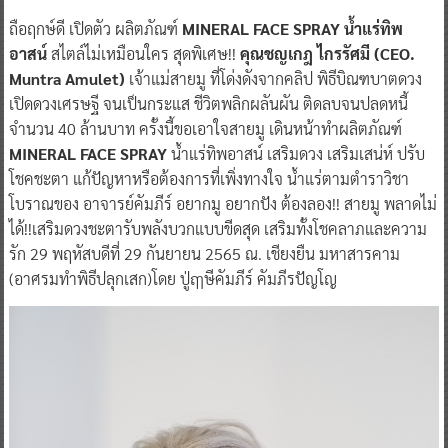
ถือฤกษ์ดี เปิดตัว ผลิตภัณฑ์
MINERAL FACE SPRAY น้ำแร่ทิพ
อาสน์
สไตล์ไม่เหมือนใคร สุดพิเศษ!!
คุณชญเกฎ ไกรรัศมี (CEO.
Muntra Amulet)
เจ้าแม่สายมู ที่โด่งดังจากคลิป พิธีบิณฑบาตดวง
เปิดดวงเศรษฐี จนเป็นกระแส ชีวิตพลิกผลันผัน ติดลบจนปลดหนี้
จำนวน 40 ล้านบาท ครั้งนี้ขอเอาใจสายมู เดินหน้าทำผลิตภัณฑ์
MINERAL FACE SPRAY
น้ำแร่ทิพอาสน์ เสริมดวง เสริมเสน่ห์ ปรับ
โชคชะตา แก้ปัญหาหรือต้องการที่เพิ่งทางใจ น้ำแร่ตามตำราวิชา
โบราณของ อาจารย์คัมภีร์ อยากมู อยากปัง ต้องลอง!! สายมู พลาดไม่
ได้!!เสริมดวงชะตารับพลังบวกแบบขีดสุด เสริมทั้งโชคลาภและความ
รัก 29 พฤหัสบดีที่ 29 กันยายน 2565 ณ. เชียงยืน มหาสารคาม
(อาศรมทำพิธีปลุกเสก)โดย ปู่ฤๅษีคัมภีร์ คัมภีรปัญโญ