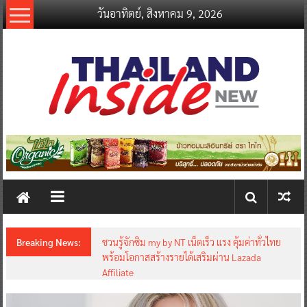
Skip
วันอาทิตย์, สิงหาคม 9, 2026
to
content
thailandinsidenew.com
Thailand
Inside
New
Breaking News:
ชวนรู้จักซิม my by NT เน็ตเร็ว แรง คุ้มค่าทั่วไทย
พร้อมโอกาสสร้างรายได้เสริมผ่าน Lazada
Affiliate