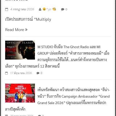
0
4 กรกฎาคม 2026
^ jo ^
เปิดประสบการณ์ “Multiply
Read More
M STUDIO จับมือ The Ghost Radio และ MI
GROUP ปล่อยทีเซอร์ “คำสารภาพของหมอผี” เมื่อ
ความยุติธรรมใช้ไม่ได้…มนตร์ดำจึงกลายเป็นทาง
เลือก” ทุกโรงภาพยนตร์ 12 สิงหาคมนี้
0
17 มิถุนายน 2026
เซ็นทรัลพัฒนา คว้าสองสาวนักแสดงสุดฮอต “ลีน่า-
หมิว” รับภารกิจ Campaign Ambassador “Grand
Grand Sale 2026” ปลุกเอเนอร์จี้มหกรรมช้อปก
ลางปีสุดคึกคัก
0