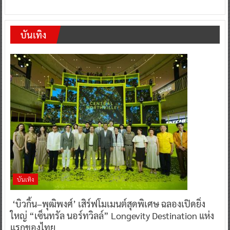
บันเทิง
บันเทิง
‘บิวกิ้น–พุฒิพงศ์’ เสิร์ฟโมเมนต์สุดพิเศษ ฉลองเปิดยิ่ง
ใหญ่ “เซ็นทรัล นอร์ทวิลล์” Longevity Destination แห่ง
แรกของไทย