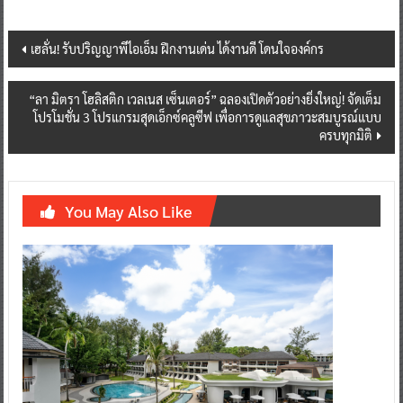
Post
เฮลั่น! รับปริญญาพีไอเอ็ม ฝึกงานเด่น ได้งานดี โดนใจองค์กร
navigation
“ลา มิตรา โฮลิสติก เวลเนส เซ็นเตอร์” ฉลองเปิดตัวอย่างยิ่งใหญ่! จัดเต็ม
โปรโมชั่น 3 โปรแกรมสุดเอ็กซ์คลูซีฟ เพื่อการดูแลสุขภาวะสมบูรณ์แบบ
ครบทุกมิติ
You May Also Like