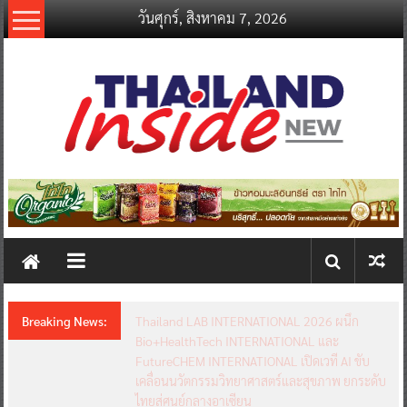
Skip
วันศุกร์, สิงหาคม 7, 2026
to
content
thailandinsidenew.com
Thailand
Inside
New
Breaking News:
Thailand LAB INTERNATIONAL 2026 ผนึก
Bio+HealthTech INTERNATIONAL และ
FutureCHEM INTERNATIONAL เปิดเวที AI ขับ
เคลื่อนนวัตกรรมวิทยาศาสตร์และสุขภาพ ยกระดับ
ไทยสู่ศูนย์กลางอาเซียน