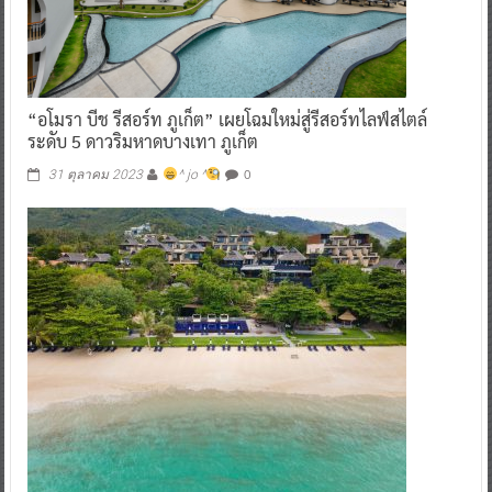
“อโมรา บีช รีสอร์ท ภูเก็ต” เผยโฉมใหม่สู่รีสอร์ทไลฟ์สไตล์
ระดับ 5 ดาวริมหาดบางเทา ภูเก็ต
0
31 ตุลาคม 2023
^ jo ^