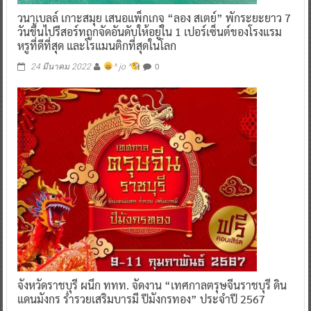
วนาเบลล์ เกาะสมุย เสนอแพ็กเกจ “ลอง สเตย์” พักระยะยาว 7
วันขึ้นไปรีสอร์ทถูกจัดอันดับให้อยู่ใน 1 เปอร์เซ็นต์ของโรงแรม
หรูที่ดีที่สุด และโรแมนติกที่สุดในโลก
0
24 มีนาคม 2022
^ jo ^
จังหวัดราชบุรี ผนึก ททท. จัดงาน “เทศกาลตรุษจีนราชบุรี ดิน
แดนมังกร ร่ำรวยเสริมบารมี ปีมังกรทอง” ประจำปี 2567