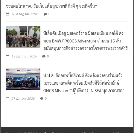
ชวนคนไทย “90 วันเก็บแต้มสุขภาพดี สิ่งดี ๆ จะเกิดขึ้น”
0
10 กรกฎาคม 2026
บีเอ็มดับเบิลยู มอเตอร์ราด มิลเลนเนียม ออโต้ ส่ง
มอบ BMW F900GS Adventure จำนวน 15 คัน
สนับสนุนภารกิจตำรวจจราจรโครงการพระราชดำริ
0
13 มิถุนายน 2026
ป.ป.ส. คิกออฟบิ๊กอีเวนต์ ดึงพลังมวลชนร่วมแจ้ง
เบาะแสยาเสพติด พร้อมเปิดตัวซีรีส์ฟอร์มยักษ์
ONCB Mission “ปฏิบัติการ IN SEA บุกเกาะนรก”
0
21 มีนาคม 2026
Copyright © 2026
thailandinsidenew.com
. All rights reserved. Theme: