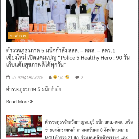
ข่าวตำรวจ
ตำรวจภูธรภาค 5 ผนึกกำลัง สสส. – สคล. – สคร.1
เชียงใหม่ เปิดแคมเปญ “Police 5 Healthy Hero : 90 วัน
เก็บแต้มสุขภาพดีได้ทุกวัน”
0
31 กรกฎาคม 2026
^ jo ^
ตำรวจภูธรภาค 5 ผนึกกำลัง
Read More
ตำรวจภูธรจังหวัดกาญจนบุรี ผนึก สสส.-สคล. เครือ
ข่ายองค์กรงดเหล้าภาคตะวันตก 8 จังหวัด ลงนาม
MOU ตำรวจ 21 สภ. ร่วมงดเหล้าเข้าพรรษา และ