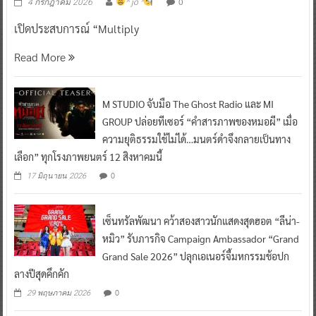
0
4 กรกฎาคม 2026
^ jo ^
เปิดประสบการณ์ “Multiply
Read More
M STUDIO จับมือ The Ghost Radio และ MI
GROUP ปล่อยทีเซอร์ “คำสารภาพของหมอผี” เมื่อ
ความยุติธรรมใช้ไม่ได้…มนตร์ดำจึงกลายเป็นทาง
เลือก” ทุกโรงภาพยนตร์ 12 สิงหาคมนี้
0
17 มิถุนายน 2026
เซ็นทรัลพัฒนา คว้าสองสาวนักแสดงสุดฮอต “ลีน่า-
หมิว” รับภารกิจ Campaign Ambassador “Grand
Grand Sale 2026” ปลุกเอเนอร์จี้มหกรรมช้อปก
ลางปีสุดคึกคัก
0
29 พฤษภาคม 2026