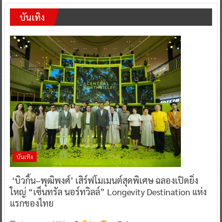
บันเทิง
บันเทิง
‘บิวกิ้น–พุฒิพงศ์’ เสิร์ฟโมเมนต์สุดพิเศษ ฉลองเปิดยิ่ง
ใหญ่ “เซ็นทรัล นอร์ทวิลล์” Longevity Destination แห่ง
แรกของไทย