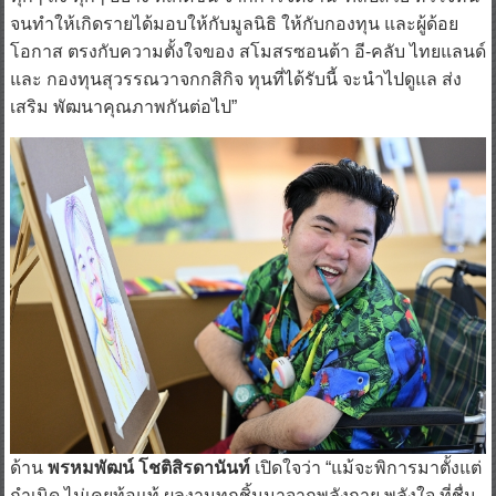
จนทำให้เกิดรายได้มอบให้กับมูลนิธิ ให้กับกองทุน และผู้ด้อย
โอกาส ตรงกับความตั้งใจของ สโมสรซอนต้า อี-คลับ ไทยแลนด์
และ กองทุนสุวรรณวาจกกสิกิจ ทุนที่ได้รับนี้ จะนำไปดูแล ส่ง
เสริม พัฒนาคุณภาพกันต่อไป”
ด้าน
พรหมพัฒน์ โชติสิรดานันท์
เปิดใจว่า “แม้จะพิการมาตั้งแต่
กำเนิด ไม่เคยท้อแท้ ผลงานทุกชิ้นมาจากพลังกาย พลังใจ ที่ชื่น