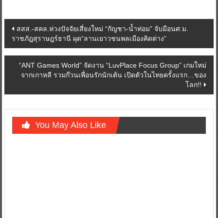
Post
สสส.-สคล.ห่วงปัจจัยเสี่ยงใหม่ “กัญชา-น้ำท่อม” จับมือนศ.ม.
ราชภัฎสุราษฎร์ธานี ผุด“ลานเยาวชนพลเมืองคิดต่าง”
navigation
“ANT Games World” จัดงาน “LuvPlace Focus Group” เกมใหม่
จากเกาหลี รวมก๊วนเพื่อนรักนักเต้น เปิดตัวในไทยครั้งแรก…ของ
โลก!!
You May Also Like