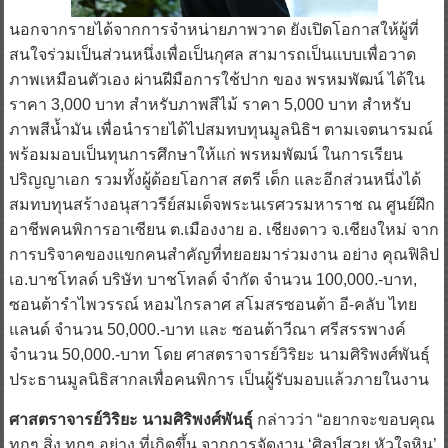
นอกจากรายได้จากการจำหน่ายภาพวาด ยังเปิดโอกาสให้ผู้ที่
สนใจร่วมเป็นส่วนหนึ่งเพื่อเป็นกุศล สามารถเป็นแบบเพื่อวาด
ภาพเหมือนตัวเอง ผ่านฝีมือการใช้ปาก ของ พรหมพัฒน์ ได้ใน
ราคา 3,000 บาท สำหรับภาพสีไม้ ราคา 5,000 บาท สำหรับ
ภาพสีน้ำมัน เพื่อนำรายได้ไปสมทบทุนมูลนิธิฯ ตามเจตนารมณ์
พร้อมมอบเป็นทุนการศึกษาให้แก่ พรหมพัฒน์ ในการเรียน
ปริญญาเอก รวมทั้งผู้ด้อยโอกาส สตรี เด็ก และอีกส่วนหนึ่งได้
สมทบทุนสร้างอนุสาวรีย์สมเด็จพระนเรศวรมหาราช ณ ศูนย์ฝึก
อาชีพคนพิการอาเซียน ต.เมืองงาย อ. เชียงดาว จ.เชียงใหม่ จาก
การบริจาคของแขกคนสำคัญที่ทยอยมาร่วมงาน อย่าง คุณฟิลิป
เอ.บาชโทลด์ บริษัท บาชโทลด์ จำกัด จำนวน 100,000.-บาท,
ซอนต้ารำไพวรรณ์ หอมไกรลาศ สโมสรซอนต้า อี-คลับ ไทย
แลนด์ จำนวน 50,000.-บาท และ ซอนต้าวีณา ศรีสรรพางค์
จำนวน 50,000.-บาท โดย ศาสตราจารย์วิริยะ นามศิริพงศ์พันธุ์
ประธานมูลนิธิสากลเพื่อคนพิการ เป็นผู้รับมอบแล้วภายในงาน
ศาสตราจารย์วิริยะ นามศิริพงศ์พันธุ์
กล่าวว่า “อยากจะขอบคุณ
ทุกๆ สิ่ง ทุกๆ อย่าง ที่เกิดขึ้น จากการจัดงาน ‘ศิลป์สวย หัวใจหิน’