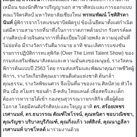
เหมือน ของนักศึกษาปริญญาเอก สาขาศิลปะและการออกแบบ
คณะวิจิตรศิลป์ มหาวิทยาลัยเชียงใหม่
พรหมพัฒน์ โชติสิรดา
นันท์
ผู้พิการจากโรคแขนขาบิดผิดรูป ข้อเอ็นยึดมาตั้งแต่กำเนิด
แต่มีความสามารถที่น่าทึ่งในการวาดภาพด้วยปาก รังสรรค์ผล
งานศิลปะด้วยจินตนาการที่เต็มเปี่ยมไปด้วยพลัง ความมุ่งมั่นที่
ไม่ย่อท้อ มีรางวัลการันตีมากมาย อาทิ ชนะเลิศการแข่งขัน
รายการปฏิบัติการทะลุพิกัด (Over The Limit Talent Show) ของ
กรมส่งเสริมพัฒนาสังคมและความมั่นคงของมนุษย์, รางวัลคน
พิการต้นแบบปี 2563 โดย กรมส่งเสริมและพัฒนาคุณภาพชีวิตผู้
พิการ, รางวัลเกียรติคุณเยาวชนดีเด่นแห่งชาติ ต้นกล้า
คุณธรรม, รางวัลพิฆเนศวร จึงเป็นที่มาของงาน ศิลป์สวย หัวใจ
หิน เมื่อ สโมสร ซอนต้า อี-คลับ ไทยแลนด์ เพื่อสตรีและเด็ก
ต้องการหารายได้เข้า กองทุนสุวรรณวาจกกสิกิจ เพื่อผู้ด้อย
โอกาส โดยมีคนดังรักศิลปะและใจบุญ อาทิ
ดร. สร้อยเพชร
เรศานนท์, ดร.ธนวรรณ ตัณฑ์ไพโรจน์, คุณพนิดา ชอบวณิชชา,
คุณรัญชา บริบาลบุรีภัณฑ์, คุณกิ่งแก้ว วงศ์สิงห์, คุณนาฏลีลา
เรศานนท์ บาชโทลด์
มาร่วมงานด้วย