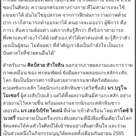
ชอบในศิลปะ ความบกพร่องทางร่างกาย ที่ไม่สามารถจะใช้
แขนขาได้ มันไม่ใช่อุปสรรค จากการฝึกฝนการวาดภาพด้วย
ปาก เราก็สามารถทำออกมาได้ คนอาจจะมองว่า ผู้พิการ คือ
ภาระ คือความด้อยค่า แต่เรากลับรู้สึกว่า ที่จริงเราสามารถ
พึ่งพาและทำอะไรได้ด้วยตัวเอง ทำได้เท่าคนปกติ จะรู้สึกว่าตัว
เองเป็นผู้ชนะ ไม่ด้อยค่า ที่สำคัญเรายังเป็นกำลังใจ เป็นแรง
บันดาลใจที่ช่วยคนอื่นได้”
สำหรับงาน
ศิลป์สวย หัวใจหิน
นอกจากภาพผลงานและการวาด
ภาพเหมือน ของ พรหมพัฒน์ ยังมีผลงานพลอยแกะสลักระดับ
โลก จัดเป็นนิทรรศการหินสวยจากธรรมชาติคริสตัลและ
ควอตซ์แกะสลัก โดยนักแกะสลักหินชาวสวิสชื่อดัง
มร.บรูโน
โมเซอร์
ผู้ล่วงลับไปแล้ว แต่ได้ทิ้งผลงานหินมีค่าแกะสลัก อย่าง
สวยงามไว้หลายชิ้น พร้อมผลงานจากนักแกะสลักหินชาว
เยอรมัน
มร.เฮอร์เบิร์ท ไคลน์
ที่นํามาเข้าตัวเรือน โดย
กาโดซ์ จิ
วเวลรี่
จนกลายเป็นเครื่องประดับงดงามที่มีเพียงชิ้นเดียวในโลก
จัดแสดงให้คนหัวใจศิลป์ได้เข้าชมอย่างตื่นตาตื่นใจ และร่วม
เป็นส่วนหนึ่งในกิจกรรมบุญได้ตลอดทั้งเดือนกันยายน 2565