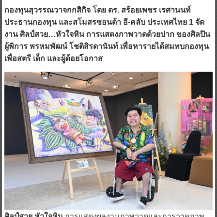
กองทุนสุวรรณวาจกกสิกิจ โดย ดร. สร้อยเพชร เรศานนท์
ประธานกองทุน และสโมสรซอนต้า อี-คลับ ประเทศไทย 1 จัด
งาน ศิลป์สวย…หัวใจหิน การแสดงภาพวาดด้วยปาก ของศิลปิน
ผู้พิการ พรหมพัฒน์ โชติสิรดานันท์ เพื่อหารายได้สมทบกองทุน
เพื่อสตรี เด็ก และผู้ด้อยโอกาส
ศิลป์สวย หัวใจหิน
การแสดงผลงานภาพวาดและการวาดภาพ