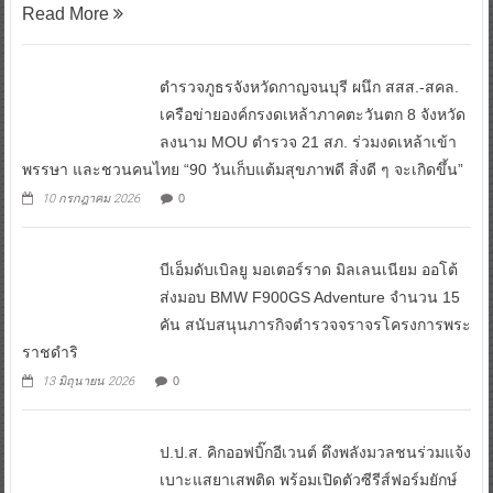
Read More
ตำรวจภูธรจังหวัดกาญจนบุรี ผนึก สสส.-สคล.
เครือข่ายองค์กรงดเหล้าภาคตะวันตก 8 จังหวัด
ลงนาม MOU ตำรวจ 21 สภ. ร่วมงดเหล้าเข้า
พรรษา และชวนคนไทย “90 วันเก็บแต้มสุขภาพดี สิ่งดี ๆ จะเกิดขึ้น”
10 กรกฎาคม 2026
0
บีเอ็มดับเบิลยู มอเตอร์ราด มิลเลนเนียม ออโต้
ส่งมอบ BMW F900GS Adventure จำนวน 15
คัน สนับสนุนภารกิจตำรวจจราจรโครงการพระ
ราชดำริ
13 มิถุนายน 2026
0
ป.ป.ส. คิกออฟบิ๊กอีเวนต์ ดึงพลังมวลชนร่วมแจ้ง
เบาะแสยาเสพติด พร้อมเปิดตัวซีรีส์ฟอร์มยักษ์