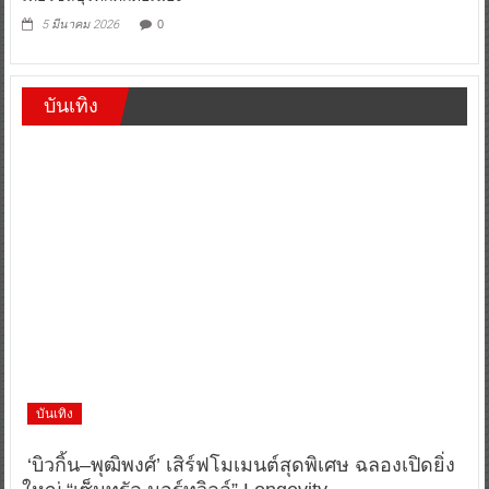
5 มีนาคม 2026
0
บันเทิง
บันเทิง
‘บิวกิ้น–พุฒิพงศ์’ เสิร์ฟโมเมนต์สุดพิเศษ ฉลองเปิดยิ่ง