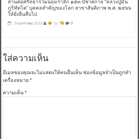
สานต่อศรัทธาร่วมน้อมรำลึก ๑๕๓ ปีชาตกาล “หลวงปู่มั่น
ภูริทัตโต” บุคคลสำคัญของโลก สาขาสันติภาพ พ.ศ. ๒๕๖๖
ให้ยั่งยืนสืบไป
24 มกราคม 2023
^ jo ^
0
ใส่ความเห็น
อีเมลของคุณจะไม่แสดงให้คนอื่นเห็น
ช่องข้อมูลจำเป็นถูกทำ
เครื่องหมาย
*
ความเห็น
*