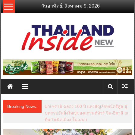
Skip
วันอาทิตย์, สิงหาคม 9, 2026
to
content
thailandinsidenew.com
Thailand
Inside
New
Breaking News:
มาเซราติ ฉลอง 100 ปี แห่งสัญลักษณ์ตรีศูล สู่
บทสรุปอันยิ่งใหญ่ของแกรนด์ทัวร์ จีน-อิตาลี ณ
ถิ่นกำเนิดเมือง โมเดนา