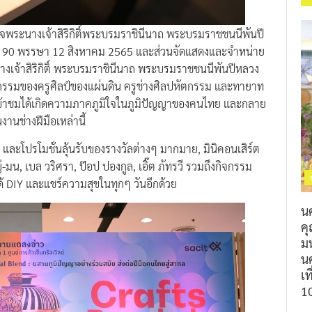
็จพระนางเจ้าสิริกิติ์พระบรมราชินีนาถ พระบรมราชชนนีพันปี
90 พรรษา 12 สิงหาคม 2565 และส่วนจัดแสดงและจำหน่าย
างเจ้าสิริกิติ์ พระบรมราชินีนาถ พระบรมราชชนนีพันปีหลวง
รรมของครูศิลป์ของแผ่นดิน ครูช่างศิลปหัตกรรม และทายาท
ที่เข้าชมได้เกิดความภาคภูมิใจในภูมิปัญญาของคนไทย และกลาย
งานช่างฝีมือเหล่านี้
x และโปรโมชั่นลุ้นรับของรางวัลต่างๆ มากมาย, มินิคอนเสิร์ต
มน, เบล วริศรา, ป๊อป ปองกูล, เอิ๊ต ภัทรวี รวมถึงกิจกรรม
ด้ DIY และแชร์ความสุขในทุกๆ วันอีกด้วย
น
ค
ม
นค
เท
1