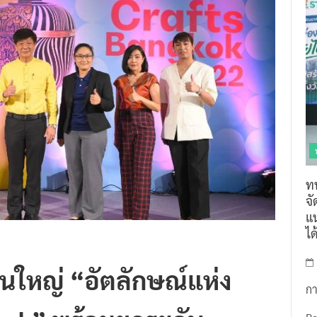
ท
จ
แน
ไ
งานใหญ่ “อัตลักษณ์แห่ง
กา