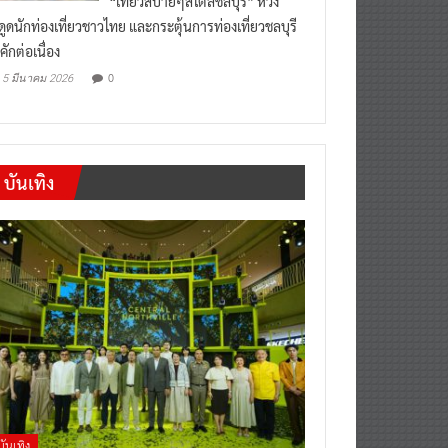
“เที่ยวสบายๆสไตล์ชลบุรี” หวัง
งดูดนักท่องเที่ยวชาวไทย และกระตุ้นการท่องเที่ยวชลบุรี
คักต่อเนื่อง
0
5 มีนาคม 2026
บันเทิง
บันเทิง