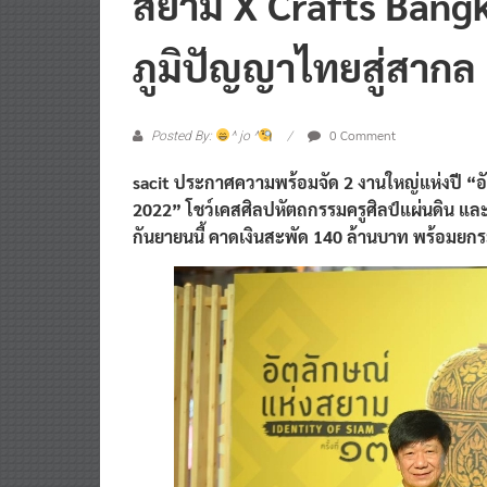
สยาม X Crafts Bang
ภูมิปัญญาไทยสู่สากล
0 Comment
Posted By:
^ jo ^
sacit ประกาศความพร้อมจัด 2 งานใหญ่แห่งปี “อั
2022” โชว์เคสศิลปหัตถกรรมครูศิลป์แผ่นดิน แล
กันยายนนี้ คาดเงินสะพัด 140 ล้านบาท พร้อมยกร