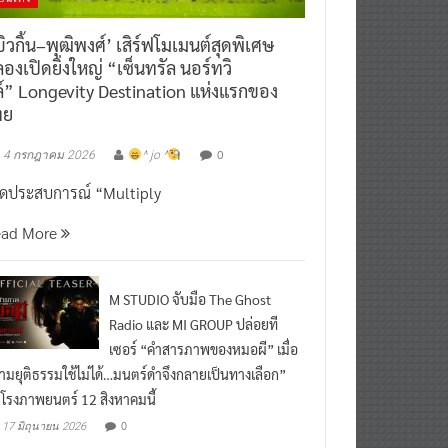
ิวกิ้น–พุฒิพงศ์’ เสิร์ฟโมเมนต์สุดพิเศษ
องเปิดยิ่งใหญ่ “เซ็นทรัล นอร์ทวิ
์” Longevity Destination แห่งแรกของ
ทย
0
4 กรกฎาคม 2026
^ jo ^
ิดประสบการณ์ “Multiply
ead More
M STUDIO จับมือ The Ghost
Radio และ MI GROUP ปล่อยที
เซอร์ “คำสารภาพของหมอผี” เมื่อ
ามยุติธรรมใช้ไม่ได้…มนตร์ดำจึงกลายเป็นทางเลือก”
กโรงภาพยนตร์ 12 สิงหาคมนี้
0
17 มิถุนายน 2026