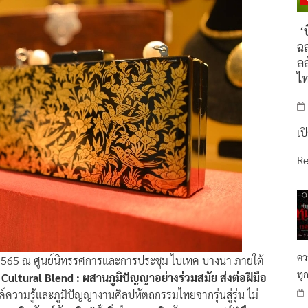
‘บ
ฉล
ลล
ไ
เป
R
คว
ายน 2565 ณ ศูนย์นิทรรศการและการประชุม ไบเทค บางนา ภายใต้
ทุ
ultural Blend : ผสานภูมิปัญญาอย่างร่วมสมัย ส่งต่อฝีมือ
ค์ความรู้และภูมิปัญญางานศิลปหัตถกรรมไทยจากรุ่นสู่รุ่น ไม่