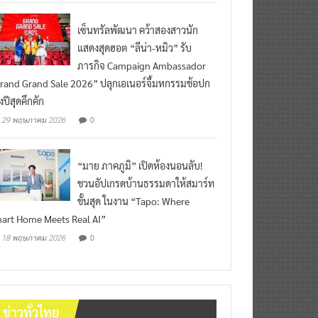
เซ็นทรัลพัฒนา คว้าสองสาวนัก
แสดงสุดฮอต “ลีน่า-หมิว” รับ
ภารกิจ Campaign Ambassador
rand Grand Sale 2026” ปลุกเอเนอร์จี้มหกรรมช้อปก
งปีสุดคึกคัก
0
29 พฤษภาคม 2026
“มาย ภาคภูมิ” เปิดห้องนอนลับ!
ชวนอัปเกรดบ้านธรรมดาให้สมาร์ท
ขั้นสุด ในงาน “Tapo: Where
art Home Meets Real AI”
0
18 พฤษภาคม 2026
ข่าวทั่วไทย