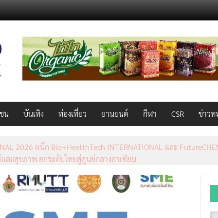
วชน
บันเทิง
ท่องเที่ยว
ยานยนต์
กีฬา
CSR
ข่าวท
NAL 2026 ผนึก Bio+HealthTech INTERNATIONAL และ FutureCHEM 
์และสุขภาพ ยกระดับไทยสู่ศูนย์กลางอาเซียน