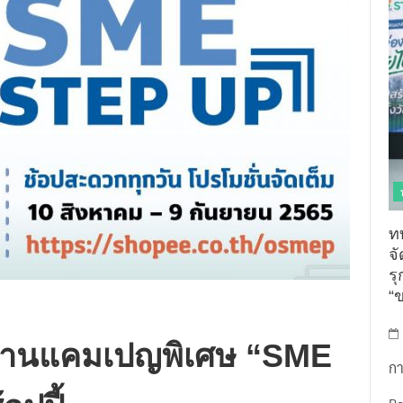
ท
จ
รุ
“
ผ่านแคมเปญพิเศษ “SME
กา