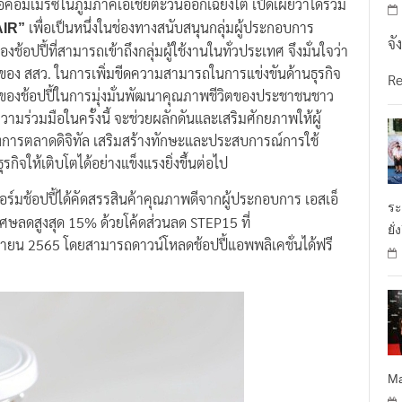
คอมเมิร์ซในภูมิภาคเอเชียตะวันออกเฉียงใต้ เปิดเผยว่าได้ร่วม
เพื่อเป็นหนึ่งในช่องทางสนับสนุนกลุ่มผู้ประกอบการ
IR”
จั
ี้ที่สามารถเข้าถึงกลุ่มผู้ใช้งานในทั่วประเทศ จึงมั่นใจว่า
งใจของ สสว. ในการเพิ่มขีดความสามารถในการแข่งขันด้านธุรกิจ
R
์กรของช้อปปี้ในการมุ่งมั่นพัฒนาคุณภาพชีวิตของประชาชนชาว
าความร่วมมือในครั้งนี้ จะช่วยผลักดันและเสริมศักยภาพให้ผู้
ทางการตลาดดิจิทัล เสริมสร้างทักษะและประสบการณ์การใช้
กิจให้เติบโตได้อย่างแข็งแรงยิ่งขึ้นต่อไป
์มช้อปปี้ได้คัดสรรสินค้าคุณภาพดีจากผู้ประกอบการ เอสเอ็
ระ
ิเศษลดสูงสุด 15% ด้วยโค้ดส่วนลด STEP15 ที่
ยั่
กันยายน 2565 โดยสามารถดาวน์โหลดช้อปปี้แอพพลิเคชั่นได้ฟรี
Ma