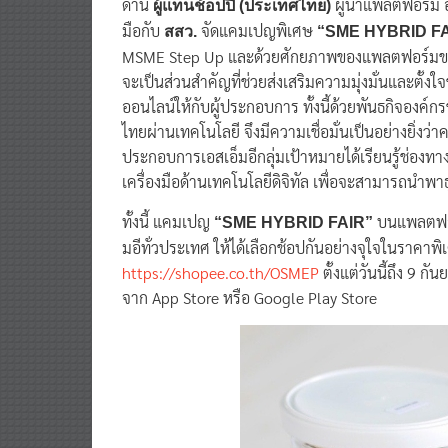
ด้าน
ผู้นำแพลตฟอร์ม อี
ผู้แทนช้อปปี้ (ประเทศไทย)
มือกับ
จัดแคมเปญพิเศษ
สสว.
“SME HYBRID FA
MSME Step Up และด้วยศักยภาพของแพลตฟอร์มของช้อปป
จะเป็นส่วนสำคัญที่ช่วยส่งเสริมความมุ่งมั่นและตั้
ออนไลน์ให้กับผู้ประกอบการ ทั้งนี้ด้วยพันธกิจองค
ไทยผ่านเทคโนโลยี จึงมีความเชื่อมั่นเป็นอย่างยิ่งว่
ประกอบการเอสเอ็มอีกลุ่มเป้าหมายได้เรียนรู้ช่อง
เครื่องมือด้านเทคโนโลยีดิจิทัล เพื่อจะสามารถนำพาธุร
ทั้งนี้ แคมเปญ
บนแพลตฟอร
“SME HYBRID FAIR”
มอีทั่วประเทศ ให้ได้เลือกช้อปกันอย่างจุใจในราคาพ
https://shopee.co.th/OSMEP
ตั้งแต่วันนี้ถึง 9 
จาก App Store หรือ Google Play Store