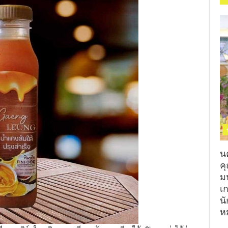
น
ค
ม
เ
นั
ห