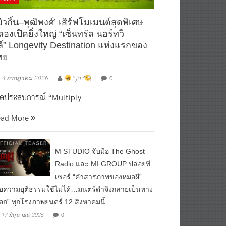
ิวกิ้น–พุฒิพงศ์’ เสิร์ฟโมเมนต์สุดพิเศษ
องเปิดยิ่งใหญ่ “เซ็นทรัล นอร์ทวิ
ล์” Longevity Destination แห่งแรกของ
ทย
0
4 กรกฎาคม 2026
^ jo ^
ิดประสบการณ์ “Multiply
ead More
M STUDIO จับมือ The Ghost
Radio และ MI GROUP ปล่อยที
เซอร์ “คำสารภาพของหมอผี”
ื่อความยุติธรรมใช้ไม่ได้…มนตร์ดำจึงกลายเป็นทาง
ือก” ทุกโรงภาพยนตร์ 12 สิงหาคมนี้
0
17 มิถุนายน 2026