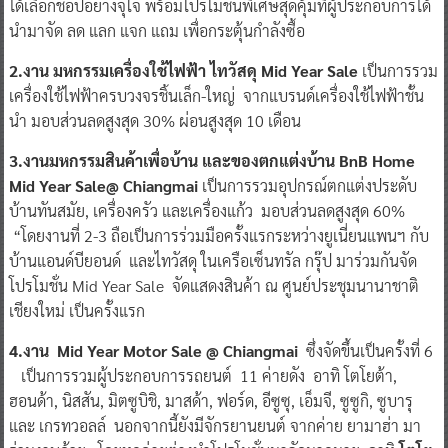
ได้เลือกช๊อปอย่างจุใจ พร้อมโปรโมชั่นพิเศษสุดคุ้มที่ผู้ประกอบการได้
นำมาจัด ลด แลก แจก แถม เพื่อกระตุ้นกำลังซื้อ
2.งาน มหกรรมเครื่องใช้ไฟฟ้า ไทวัสดุ
Mid Year Sale
เป็นการรวม
เครื่องใช้ไฟฟ้าครบวงจรชิ้นเล็ก-ใหญ่ จากแบรนด์เครื่องใช้ไฟฟ้าชั้น
นำ มอบส่วนลดสูงสุด 30% ผ่อนสูงสุด 10 เดือน
3.งานมหกรรมสินค้าเพื่อบ้าน และของตกแต่งบ้าน BnB Home
Mid Year Sale@ Chiangmai
เป็นการรวมอุปกรณ์ตกแต่งประดับ
บ้านทันสมัย, เครื่องครัว และเครื่องแก้ว มอบส่วนลดสูงสุด 60%
“โดยงานที่ 2-3 ถือเป็นการร่วมมือครั้งแรกระหว่างยูเนี่ยนแพนฯ กับ
บ้านแอนด์บียอนด์ และไทวัสดุ ในเครือเซ็นทรัล กรุ๊ป มาร่วมกันจัด
โปรโมชั่น Mid Year Sale จัดแสดงสินค้า ณ ศูนย์ประชุมนานาชาติ
เชียงใหม่ เป็นครั้งแรก
4.งาน Mid Year Motor Sale @ Chiangmai
ซึ่งจัดขึ้นเป็นครั้งที่ 6
เป็นการรวมผู้ประกอบการรถยนต์ 11 ค่ายดัง อาทิ โตโยต้า,
ฮอนด้า, นิสสัน, มิตซูบิชิ, มาสด้า, ฟอร์ด, อีซูซุ, เอ็มจี, ซูซูกิ, ซูบารุ
และ เกรทวอลล์ นอกจากนี้ยังมีจักรยานยนต์ จากค่าย ยามาฮ่า มา