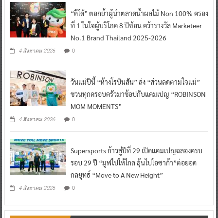
“ดีโด้” ตอกย้ำผู้นำตลาดน้ำผลไม้ Non 100% ครอง
ที่ 1 ในใจผู้บริโภค 8 ปีซ้อน คว้ารางวัล Marketeer
No.1 Brand Thailand 2025-2026
0
4 สิงหาคม 2026
วันแม่ปีนี้ “ห้างโรบินสัน” ส่ง “ส่วนลดตามใจแม่”
ชวนทุกครอบครัวมาช้อปกับแคมเปญ “ROBINSON
MOM MOMENTS”
0
4 สิงหาคม 2026
Supersports ก้าวสู่ปีที่ 29 เปิดแคมเปญฉลองครบ
รอบ 29 ปี “มูฟไปให้ไกล ลุ้นไปโอซาก้า”ต่อยอด
กลยุทธ์ “Move to A New Height”
0
4 สิงหาคม 2026