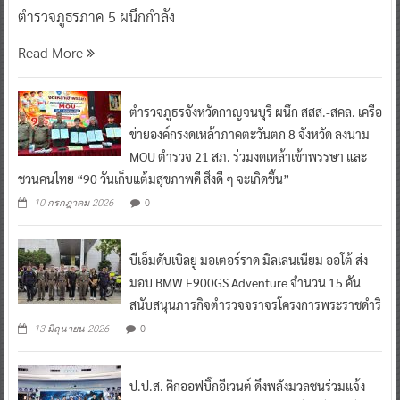
ตำรวจภูธรภาค 5 ผนึกกำลัง
Read More
ตำรวจภูธรจังหวัดกาญจนบุรี ผนึก สสส.-สคล. เครือ
ข่ายองค์กรงดเหล้าภาคตะวันตก 8 จังหวัด ลงนาม
MOU ตำรวจ 21 สภ. ร่วมงดเหล้าเข้าพรรษา และ
ชวนคนไทย “90 วันเก็บแต้มสุขภาพดี สิ่งดี ๆ จะเกิดขึ้น”
0
10 กรกฎาคม 2026
บีเอ็มดับเบิลยู มอเตอร์ราด มิลเลนเนียม ออโต้ ส่ง
มอบ BMW F900GS Adventure จำนวน 15 คัน
สนับสนุนภารกิจตำรวจจราจรโครงการพระราชดำริ
0
13 มิถุนายน 2026
ป.ป.ส. คิกออฟบิ๊กอีเวนต์ ดึงพลังมวลชนร่วมแจ้ง