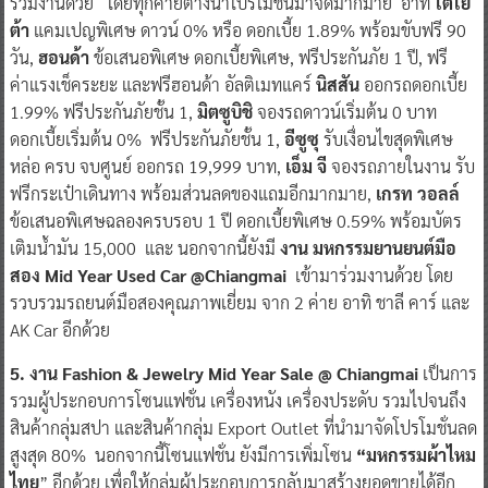
ร่วมงานด้วย โดยทุกค่ายต่างนำโปรโมชั่นมาจัดมากมาย อาทิ
โตโย
ต้า
แคมเปญพิเศษ ดาวน์ 0% หรือ ดอกเบี้ย 1.89% พร้อมขับฟรี 90
วัน,
ฮอนด้า
ข้อเสนอพิเศษ ดอกเบี้ยพิเศษ, ฟรีประกันภัย 1 ปี, ฟรี
ค่าแรงเช็คระยะ และฟรีฮอนด้า อัลติเมทแคร์
นิสสัน
ออกรถดอกเบี้ย
1.99% ฟรีประกันภัยชั้น 1,
มิตซูบิชิ
จองรถดาวน์เริ่มต้น 0 บาท
ดอกเบี้ยเริ่มต้น 0% ฟรีประกันภัยชั้น 1,
อีซูซุ
รับเงื่อนไขสุดพิเศษ
หล่อ ครบ จบศูนย์ ออกรถ 19,999 บาท,
เอ็ม จี
จองรถภายในงาน รับ
ฟรีกระเป๋าเดินทาง พร้อมส่วนลดของแถมอีกมากมาย,
เกรท วอลล์
ข้อเสนอพิเศษฉลองครบรอบ 1 ปี ดอกเบี้ยพิเศษ 0.59% พร้อมบัตร
เติมน้ำมัน 15,000 และ นอกจากนี้ยังมี
งาน มหกรรมยานยนต์มือ
สอง Mid Year Used Car @Chiangmai
เข้ามาร่วมงานด้วย โดย
รวบรวมรถยนต์มือสองคุณภาพเยี่ยม จาก 2 ค่าย อาทิ ชาลี คาร์ และ
AK Car อีกด้วย
5. งาน Fashion & Jewelry Mid Year Sale @ Chiangmai
เป็นการ
รวมผู้ประกอบการโซนแฟชั่น เครื่องหนัง เครื่องประดับ รวมไปจนถึง
สินค้ากลุ่มสปา และสินค้ากลุ่ม Export Outlet ที่นำมาจัดโปรโมชั่นลด
สูงสุด 80% นอกจากนี้โซนแฟชั่น ยังมีการเพิ่มโซน
“มหกรรมผ้าไหม
ไทย
” อีกด้วย เพื่อให้กลุ่มผู้ประกอบการกลับมาสร้างยอดขายได้อีก