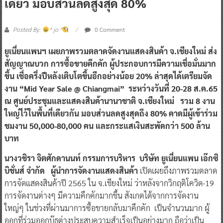
เดียว มอบส่วนลดสูงสุด 80%
0 Comment
Posted By:
^ jo ^
ยูเนี่ยนแพนฯ เผยภาพรวมตลาดจัดงานแสดงสินค้า จ.เชียงใหม่ ส่ง
สัญญาณบวก การซื้อขายคึกคัก ผู้ประกอบการมีความเชื่อมั่นมาก
ขึ้น เชื่อครึ่งปีหลังเติบโตขึ้นอีกอย่างน้อย 20% ล่าสุดได้เตรียมจัด
งาน
“Mid Year Sale @ Chiangmai”
ระหว่างวันที่ 20-28 ส.ค.65
ณ ศูนย์ประชุมและแสดงสินค้านานาชาติ จ.เชียงใหม่ รวม 8 งาน
ใหญ่ไว้ในพื้นที่เดียวกัน มอบส่วนลดสูงสุดถึง 80% คาดมีผู้เข้าร่วม
ชมงาน 50,000-80,000 คน และกระแสเงินสะพัดกว่า 500 ล้าน
บาท
นางวชิรา จิตศักดานนท์ กรรมการบริหาร บริษัท ยูเนี่ยนแพน เอ๊กซิ
บิชั่นส์ จำกัด ผู้นำการจัดงานแสดงสินค้า
เปิดเผยถึงภาพรวมตลาด
การจัดแสดงสินค้าปี 2565 ใน จ.เชียงใหม่ ว่าหลังจากวิกฤติโควิด-19
การจัดงานต่างๆ มีความคึกคักมากขึ้น สังเกตได้จากการจัดงาน
ใหญ่ๆ ในช่วงที่ผ่านมาการซื้อขายกลับมาคึกคัก เป็นจำนวนมาก ผู้
ออกที่ร่วมออกบู๊ธต่างประสบความสำเร็จเป็นอย่างมาก ถือว่าเป็น