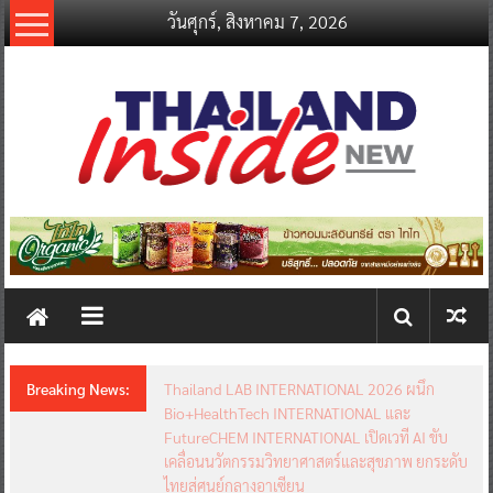
Skip
วันศุกร์, สิงหาคม 7, 2026
to
content
thailandinsidenew.com
Thailand
Inside
New
Breaking News:
Thailand LAB INTERNATIONAL 2026 ผนึก
Bio+HealthTech INTERNATIONAL และ
FutureCHEM INTERNATIONAL เปิดเวที AI ขับ
เคลื่อนนวัตกรรมวิทยาศาสตร์และสุขภาพ ยกระดับ
ไทยสู่ศูนย์กลางอาเซียน