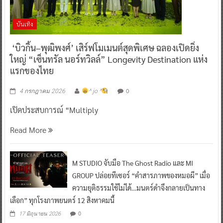
บันเทิง
‘บิวกิ้น–พุฒิพงศ์’ เสิร์ฟโมเมนต์สุดพิเศษ ฉลองเปิดยิ่ง
ใหญ่ “เซ็นทรัล นอร์ทวิลล์” Longevity Destination แห่ง
แรกของไทย
0
4 กรกฎาคม 2026
^ jo ^
เปิดประสบการณ์ “Multiply
Read More
M STUDIO จับมือ The Ghost Radio และ MI
GROUP ปล่อยทีเซอร์ “คำสารภาพของหมอผี” เมื่อ
ความยุติธรรมใช้ไม่ได้…มนตร์ดำจึงกลายเป็นทาง
เลือก” ทุกโรงภาพยนตร์ 12 สิงหาคมนี้
0
17 มิถุนายน 2026