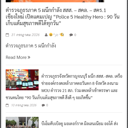
ตำรวจภูธรภาค 5 ผนึกกำลัง สสส. – สคล. – สคร.1
เชียงใหม่ เปิดแคมเปญ “Police 5 Healthy Hero : 90 วัน
เก็บแต้มสุขภาพดีได้ทุกวัน”
0
31 กรกฎาคม 2026
^ jo ^
ตำรวจภูธรภาค 5 ผนึกกำลัง
Read More
ตำรวจภูธรจังหวัดกาญจนบุรี ผนึก สสส.-สคล. เครือ
ข่ายองค์กรงดเหล้าภาคตะวันตก 8 จังหวัด ลงนาม
MOU ตำรวจ 21 สภ. ร่วมงดเหล้าเข้าพรรษา และ
ชวนคนไทย “90 วันเก็บแต้มสุขภาพดี สิ่งดี ๆ จะเกิดขึ้น”
0
10 กรกฎาคม 2026
บีเอ็มดับเบิลยู มอเตอร์ราด มิลเลนเนียม ออโต้ ส่ง