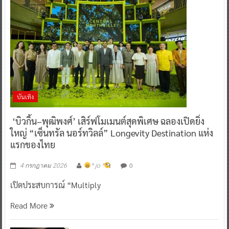
บันเทิง
‘บิวกิ้น–พุฒิพงศ์’ เสิร์ฟโมเมนต์สุดพิเศษ ฉลองเปิดยิ่ง
ใหญ่ “เซ็นทรัล นอร์ทวิลล์” Longevity Destination แห่ง
แรกของไทย
0
4 กรกฎาคม 2026
^ jo ^
เปิดประสบการณ์ “Multiply
Read More