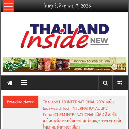
Skip
วันศุกร์, สิงหาคม 7, 2026
to
content
thailandinsidenew.com
Thailand
Inside
New
Breaking News:
Thailand LAB INTERNATIONAL 2026 ผนึก
Bio+HealthTech INTERNATIONAL และ
FutureCHEM INTERNATIONAL เปิดเวที AI ขับ
เคลื่อนนวัตกรรมวิทยาศาสตร์และสุขภาพ ยกระดับ
ไทยสู่ศูนย์กลางอาเซียน