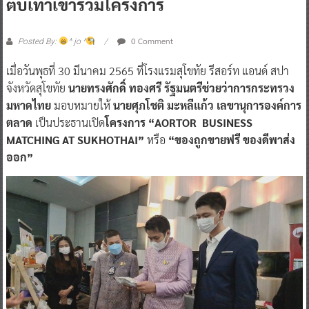
ตบเท้าเข้าร่วมโครงการ
0 Comment
Posted By:
^ jo ^
เมื่อวันพุธที่ 30 มีนาคม 2565 ที่โรงแรมสุโขทัย รีสอร์ท แอนด์ สปา
จังหวัดสุโขทัย
นายทรงศักดิ์ ทองศรี รัฐมนตรีช่วยว่าการกระทรวง
มหาดไทย
มอบหมายให้
นายศุภโชติ มะหลีแก้ว เลขานุการองค์การ
ตลาด
เป็นประธานเปิด
โครงการ “AORTOR BUSINESS
MATCHING AT SUKHOTHAI”
หรือ
“ของถูกขายฟรี ของดีพาส่ง
ออก”