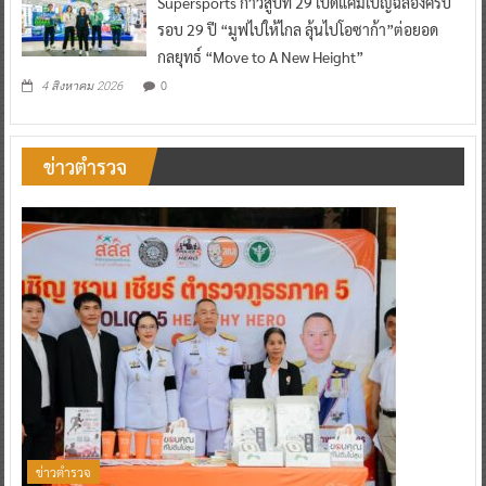
Supersports ก้าวสู่ปีที่ 29 เปิดแคมเปญฉลองครบ
รอบ 29 ปี “มูฟไปให้ไกล ลุ้นไปโอซาก้า”ต่อยอด
กลยุทธ์ “Move to A New Height”
0
4 สิงหาคม 2026
ข่าวตำรวจ
ข่าวตำรวจ