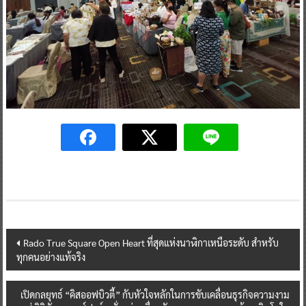
Post
Rado True Square Open Heart ที่สุดแห่งนาฬิกาเหนือระดับ สำหรับ
ทุกคนอย่างแท้จริง
navigation
เปิดกลยุทธ์ “คิสออฟบิวตี้” กับหัวใจหลักในการขับเคลื่อนธุรกิจความงาม