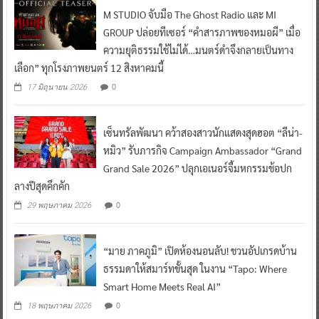
M STUDIO จับมือ The Ghost Radio และ MI
GROUP ปล่อยทีเซอร์ “คำสารภาพของหมอผี” เมื่อ
ความยุติธรรมใช้ไม่ได้…มนตร์ดำจึงกลายเป็นทาง
เลือก” ทุกโรงภาพยนตร์ 12 สิงหาคมนี้
0
17 มิถุนายน 2026
เซ็นทรัลพัฒนา คว้าสองสาวนักแสดงสุดฮอต “ลีน่า-
หมิว” รับภารกิจ Campaign Ambassador “Grand
Grand Sale 2026” ปลุกเอเนอร์จี้มหกรรมช้อปก
ลางปีสุดคึกคัก
0
29 พฤษภาคม 2026
“มาย ภาคภูมิ” เปิดห้องนอนลับ! ชวนอัปเกรดบ้าน
ธรรมดาให้สมาร์ทขั้นสุด ในงาน “Tapo: Where
Smart Home Meets Real AI”
0
18 พฤษภาคม 2026