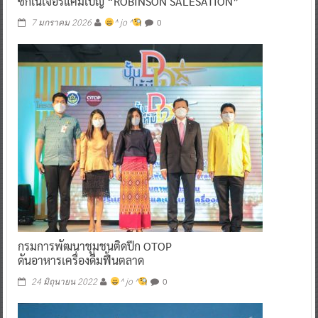
ซิกเนเจอร์แคมเปญ “ROBINSON SALESATION”
0
7 มกราคม 2026
^ jo ^
กรมการพัฒนาชุมชนติดปีก OTOP
ดันอาหารเครื่องดื่มฟื้นตลาด
0
24 มิถุนายน 2022
^ jo ^