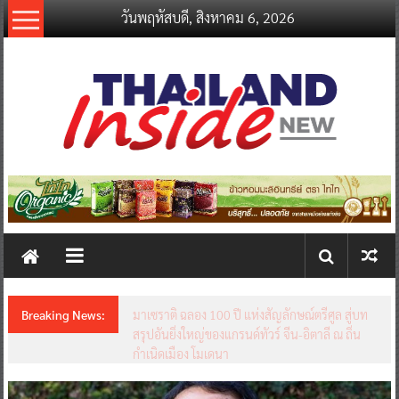
Skip
วันพฤหัสบดี, สิงหาคม 6, 2026
to
content
thailandinsidenew.com
Thailand
Inside
New
Breaking News:
มาเซราติ ฉลอง 100 ปี แห่งสัญลักษณ์ตรีศูล สู่บท
สรุปอันยิ่งใหญ่ของแกรนด์ทัวร์ จีน-อิตาลี ณ ถิ่น
กำเนิดเมือง โมเดนา