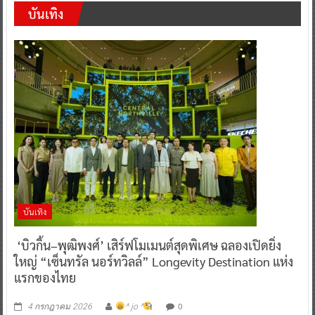
บันเทิง
บันเทิง
‘บิวกิ้น–พุฒิพงศ์’ เสิร์ฟโมเมนต์สุดพิเศษ ฉลองเปิดยิ่ง
ใหญ่ “เซ็นทรัล นอร์ทวิลล์” Longevity Destination แห่ง
แรกของไทย
0
4 กรกฎาคม 2026
^ jo ^