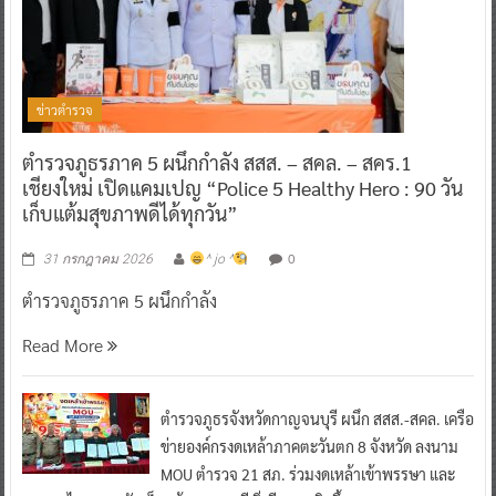
ข่าวตำรวจ
ตำรวจภูธรภาค 5 ผนึกกำลัง สสส. – สคล. – สคร.1
เชียงใหม่ เปิดแคมเปญ “Police 5 Healthy Hero : 90 วัน
เก็บแต้มสุขภาพดีได้ทุกวัน”
0
31 กรกฎาคม 2026
^ jo ^
ตำรวจภูธรภาค 5 ผนึกกำลัง
Read More
ตำรวจภูธรจังหวัดกาญจนบุรี ผนึก สสส.-สคล. เครือ
ข่ายองค์กรงดเหล้าภาคตะวันตก 8 จังหวัด ลงนาม
MOU ตำรวจ 21 สภ. ร่วมงดเหล้าเข้าพรรษา และ