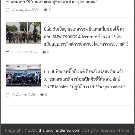
ชวนคนไทย “90 วันเก็บแต้มสุขภาพดี สิ่งดี ๆ จะเกิดขึ้น”
0
10 กรกฎาคม 2026
บีเอ็มดับเบิลยู มอเตอร์ราด มิลเลนเนียม ออโต้ ส่ง
มอบ BMW F900GS Adventure จำนวน 15 คัน
สนับสนุนภารกิจตำรวจจราจรโครงการพระราชดำริ
0
13 มิถุนายน 2026
ป.ป.ส. คิกออฟบิ๊กอีเวนต์ ดึงพลังมวลชนร่วมแจ้ง
เบาะแสยาเสพติด พร้อมเปิดตัวซีรีส์ฟอร์มยักษ์
ONCB Mission “ปฏิบัติการ IN SEA บุกเกาะนรก”
0
21 มีนาคม 2026
Copyright © 2026
thailandinsidenew.com
. All rights reserved. Theme: