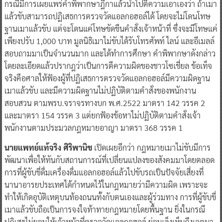
กรณีมีการเผยแพร่คำพิพากษาฎีกาแล้วนำไปตีความเอาเองว่า ถ้าเมา
แล้วขับสามารถปฏิเสธการตรวจวัดแอลกอฮอล์ได้ โดยจะไม่โดนโทษ
ฐานเมาแล้วขับ แต่จะโดนแค่โทษขัดขืนคำสั่งเจ้าหน้าที่ ซึ่งจะมีโทษแค่
เพียงปรับ 1,000 บาท มูลนิธิเมาไม่ขับได้รับโทรศัพท์ ไลน์ และอีเมลล์
สอบถามมาเป็นจำนวนมาก และได้ทำการศึกษา คำพิพากษาดังกล่าว
โดยละเอียดแล้วปรากฎว่าเป็นการตีความผิดของชาวโซเชี่ยล ข้อเท็จ
จริงคือศาลให้ฟ้องผู้ที่ปฏิเสธการตรวจวัดแอลกอฮอล์มีความผิดฐาน
เมาแล้วขับ และมีความผิดฐานไม่ปฏิบัติตามคำสั่งของพนักงาน
สอบสวน ตามพรบ.จราจรทางบก พ.ศ.2522 มาตรา 142 วรรค 2
และมาตรา 154 วรรค 3 แต่ยกฟ้องข้อหาไม่ปฏิบัติตามคำสั่งเจ้า
พนักงานตามประมวลกฎหมายอาญา มาตรา 368 วรรค 1
นายแพทย์แท้จริง ศิริพานิช
เปิดเผยอีกว่า กฎหมายเมาไม่ขับมีการ
พัฒนาเพื่อให้ทันกับสถานการณ์ที่เปลี่ยนแปลงของสังคมมาโดยตลอด
การที่ผู้ขับขี่ดื่มเครื่องดื่มแอลกอฮอล์แล้วไปขับรถเป็นปัจจัยเสี่ยงที่
นานาอารยประเทศได้กำหนดไว้ในกฎหมายว่ามีความผิด เพราะจะ
ทำให้เกิดอุบัติเหตุบนท้องถนนทั้งกับตนเองและผู้ร่วมทาง การที่ผู้ขับขี่
เมาแล้วขับถือเป็นการจงใจท้าทายกฎหมายโดยพื้นฐาน ยิ่งในกรณี
ปฏิเสธไม่ยอมให้เจ้าหน้าที่ตรวจวัดแอลกอฮอล์ ย่อมเล็งเห็นถึงเจตนา