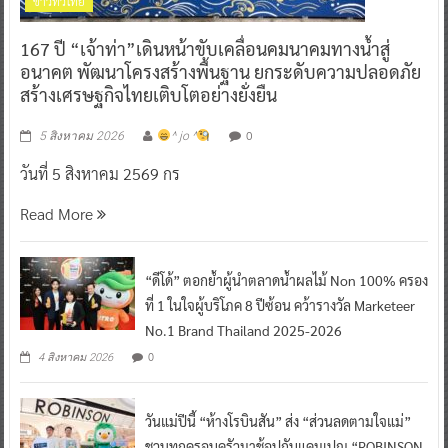
ข่าวทั่วไทย
167 ปี “เจ้าท่า”เดินหน้าขับเคลื่อนคมนาคมทางน้ำสู่
อนาคต พัฒนาโครงสร้างพื้นฐาน ยกระดับความปลอดภัย
สร้างเศรษฐกิจไทยเติบโตอย่างยั่งยืน
0
5 สิงหาคม 2026
^ jo ^
วันที่ 5 สิงหาคม 2569 กร
Read More
“ดีโด้” ตอกย้ำผู้นำตลาดน้ำผลไม้ Non 100% ครอง
ที่ 1 ในใจผู้บริโภค 8 ปีซ้อน คว้ารางวัล Marketeer
No.1 Brand Thailand 2025-2026
0
4 สิงหาคม 2026
วันแม่ปีนี้ “ห้างโรบินสัน” ส่ง “ส่วนลดตามใจแม่”
ชวนทุกครอบครัวมาช้อปกับแคมเปญ “ROBINSON