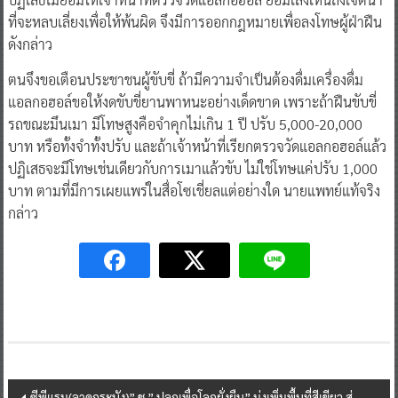
ที่จะหลบเลี่ยงเพื่อให้พ้นผิด จึงมีการออกกฎหมายเพื่อลงโทษผู้ฝ่าฝืน
ดังกล่าว
ตนจึงขอเตือนประชาชนผู้ขับขี่ ถ้ามีความจำเป็นต้องดื่มเครื่องดื่ม
แอลกอฮอล์ขอให้งดขับขี่ยานพาหนะอย่างเด็ดขาด เพราะถ้าฝืนขับขี่
รถขณะมึนเมา มีโทษสูงคือจำคุกไม่เกิน 1 ปี ปรับ 5,000-20,000
บาท หรือทั้งจำทั้งปรับ และถ้าเจ้าหน้าที่เรียกตรวจวัดแอลกอฮอล์แล้ว
ปฏิเสธจะมีโทษเช่นเดียวกับการเมาแล้วขับ ไม่ใช่โทษแค่ปรับ 1,000
บาท ตามที่มีการเผยแพร่ในสื่อโซเชี่ยลแต่อย่างใด นายแพทย์แท้จริง
กล่าว
Post
ซีพีแรม(ลาดกระบัง)” ชู ” ปลูกเพื่อโลกยั่งยืน” มุ่งเพิ่มพื้นที่สีเขียว สู่