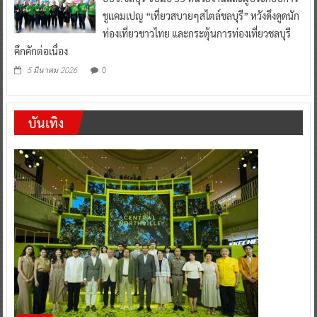
ชูแคมเปญ “เที่ยวสบายๆสไตล์ชลบุรี” หวังดึงดูดนัก
ท่องเที่ยวชาวไทย และกระตุ้นการท่องเที่ยวชลบุรี
คึกคักต่อเนื่อง
0
5 มีนาคม 2026
บันเทิง