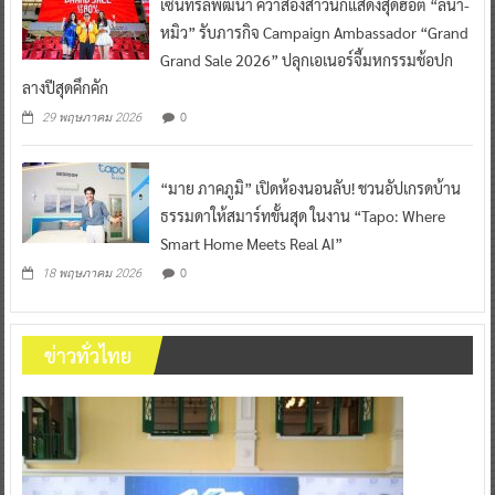
เซ็นทรัลพัฒนา คว้าสองสาวนักแสดงสุดฮอต “ลีน่า-
หมิว” รับภารกิจ Campaign Ambassador “Grand
Grand Sale 2026” ปลุกเอเนอร์จี้มหกรรมช้อปก
ลางปีสุดคึกคัก
0
29 พฤษภาคม 2026
“มาย ภาคภูมิ” เปิดห้องนอนลับ! ชวนอัปเกรดบ้าน
ธรรมดาให้สมาร์ทขั้นสุด ในงาน “Tapo: Where
Smart Home Meets Real AI”
0
18 พฤษภาคม 2026
ข่าวทั่วไทย