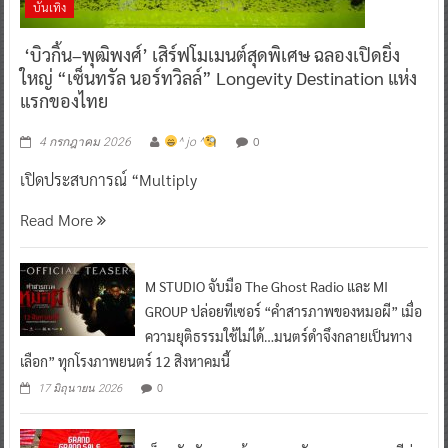
บันเทิง
‘บิวกิ้น–พุฒิพงศ์’ เสิร์ฟโมเมนต์สุดพิเศษ ฉลองเปิดยิ่ง
ใหญ่ “เซ็นทรัล นอร์ทวิลล์” Longevity Destination แห่ง
แรกของไทย
0
4 กรกฎาคม 2026
^ jo ^
เปิดประสบการณ์ “Multiply
Read More
M STUDIO จับมือ The Ghost Radio และ MI
GROUP ปล่อยทีเซอร์ “คำสารภาพของหมอผี” เมื่อ
ความยุติธรรมใช้ไม่ได้…มนตร์ดำจึงกลายเป็นทาง
เลือก” ทุกโรงภาพยนตร์ 12 สิงหาคมนี้
0
17 มิถุนายน 2026