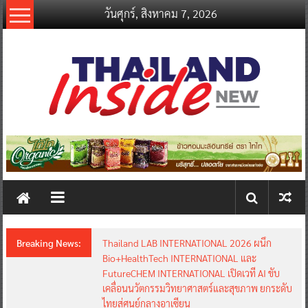
Skip
วันศุกร์, สิงหาคม 7, 2026
to
content
thailandinsidenew.com
Thailand
Inside
New
Breaking News:
Thailand LAB INTERNATIONAL 2026 ผนึก
Bio+HealthTech INTERNATIONAL และ
FutureCHEM INTERNATIONAL เปิดเวที AI ขับ
เคลื่อนนวัตกรรมวิทยาศาสตร์และสุขภาพ ยกระดับ
ไทยสู่ศูนย์กลางอาเซียน