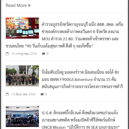
Read More
ตำรวจภูธรจังหวัดกาญจนบุรี ผนึก สสส.-สคล. เครือ
ข่ายองค์กรงดเหล้าภาคตะวันตก 8 จังหวัด ลงนาม
MOU ตำรวจ 21 สภ. ร่วมงดเหล้าเข้าพรรษา และ
ชวนคนไทย “90 วันเก็บแต้มสุขภาพดี สิ่งดี ๆ จะเกิดขึ้น”
0
10 กรกฎาคม 2026
บีเอ็มดับเบิลยู มอเตอร์ราด มิลเลนเนียม ออโต้ ส่ง
มอบ BMW F900GS Adventure จำนวน 15 คัน
สนับสนุนภารกิจตำรวจจราจรโครงการพระราชดำริ
0
13 มิถุนายน 2026
ป.ป.ส. คิกออฟบิ๊กอีเวนต์ ดึงพลังมวลชนร่วมแจ้ง
เบาะแสยาเสพติด พร้อมเปิดตัวซีรีส์ฟอร์มยักษ์
ONCB Mission “ปฏิบัติการ IN SEA บุกเกาะนรก”