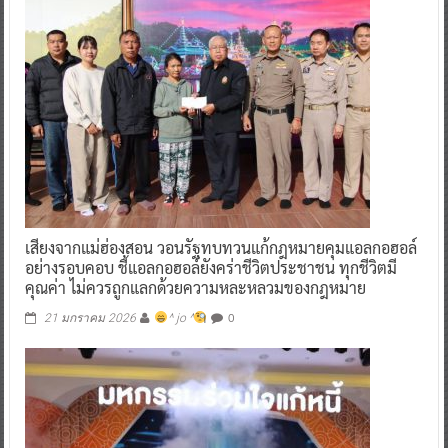
เสียงจากแม่ฮ่องสอน วอนรัฐทบทวนแก้กฎหมายคุมแอลกอฮอล์
อย่างรอบคอบ ชี้แอลกอฮอล์ยังคร่าชีวิตประชาชน ทุกชีวิตมี
คุณค่า ไม่ควรถูกแลกด้วยความหละหลวมของกฎหมาย
0
21 มกราคม 2026
^ jo ^