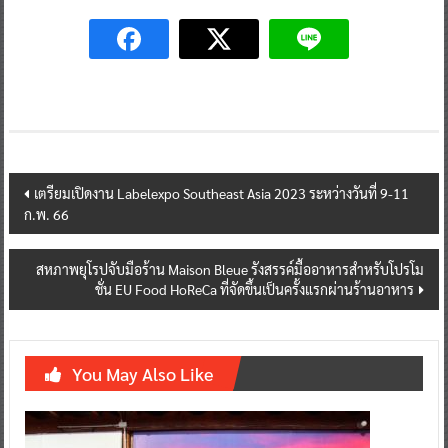
Post
เตรียมเปิดงาน Labelexpo Southeast Asia 2023 ระหว่างวันที่ 9-11
ก.พ. 66
navigation
สหภาพยุโรปจับมือร้าน Maison Bleue รังสรรค์มื้ออาหารสำหรับโปรโม
ชั่น EU Food HoReCa ที่จัดขึ้นเป็นครั้งแรกผ่านร้านอาหาร
You May Also Like