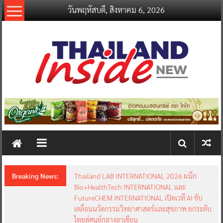
Skip
วันพฤหัสบดี, สิงหาคม 6, 2026
to
content
thailandinsidenew.com
Thailand
Inside
New
Breaking News:
Thailand LAB INTERNATIONAL 2026 ผนึก
Bio+HealthTech INTERNATIONAL และ
FutureCHEM INTERNATIONAL เปิดเวที AI ขับ
เคลื่อนนวัตกรรมวิทยาศาสตร์และสุขภาพ ยกระดับ
ไทยสู่ศูนย์กลางอาเซียน