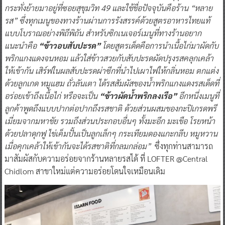
กระทั่งย้ายมาอยู่ที่ซอยสุขุมวิท 49 และใช้ชื่อปัจจุบันคือร้าน “หลาย
รส” ซึ่งทุกเมนูของทางร้านผ่านการรังสรรค์ด้วยสูตรอาหารไทยแท้
แบบโบราณอย่างพิถีพิถัน สำหรับซิกเนเจอร์เมนูที่ทางร้านอยาก
แนะนำคือ
“ข้าวอบสับปะรด”
โดยสูตรเด็ดคือการนำเนื้อไก่มาผัดกับ
พริกแกงแดงจนหอม แล้วใส่ข้าวสวยกับสับปะรดผัดปรุงรสคลุกเคล้า
ให้เข้ากัน เสิร์ฟในผลสับปะรดผ่าซีกที่นำไปเผาไฟให้กลิ่นหอม ตกแต่ง
ด้วยลูกเกด หมูแฮม ถั่วลันเตา ได้รสสัมผัสของน้ำพริกแกงแดงรสเด็ดที่
อร่อยเข้าถึงเนื้อไก่ หรือจะเป็น
“ข้าวผัดน้ำพริกลงเรือ”
อีกหนึ่งเมนูที่
ลูกค้าพูดถึงแบบปากต่อปากถึงรสชาติ ด้วยส่วนผสมของกะปิเกรดพรี
เมี่ยมจากมหาชัย รวมถึงส่วนประกอบอื่นๆ ทั้งมะอึก มะเขือ โรยหน้า
ด้วยปลาดุกฟู ไข่เค็มปั้นเป็นลูกเล็กๆ กระเทียมดองแกะกลีบ หมูหวาน
เมื่อคุกเคล้าให้เข้ากันจะได้รสชาติที่กลมกล่อม”
ซึ่งทุกท่านสามารถ
มาสัมผัสกับความอร่อยจากร้านหลายรสได้ ที่ LOFTER @Central
Chidlom สาขาใหม่แต่ความอร่อยโดนใจเหมือนเดิม