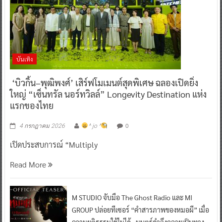
บันเทิง
‘บิวกิ้น–พุฒิพงศ์’ เสิร์ฟโมเมนต์สุดพิเศษ ฉลองเปิดยิ่ง
ใหญ่ “เซ็นทรัล นอร์ทวิลล์” Longevity Destination แห่ง
แรกของไทย
0
4 กรกฎาคม 2026
^ jo ^
เปิดประสบการณ์ “Multiply
Read More
M STUDIO จับมือ The Ghost Radio และ MI
GROUP ปล่อยทีเซอร์ “คำสารภาพของหมอผี” เมื่อ
ความยุติธรรมใช้ไม่ได้…มนตร์ดำจึงกลายเป็นทาง