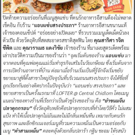
ปิดท้ายความอร่อยกันที่เมนูสุดแซ่บ ที่คนรักอาหารอีสานต้องไม่พลาด
เช็คอิน กับร้าน “
แอบแซ่บสรงประภา”
ร้านอาหารอีสานขนานแท้
เจ้าของคอนเซ็ปต์ “อร่อยอย่างเปิดเผย” ที่รวบรวมเมนูเด็ดเผ็ดนัวลง
ตัวเป๊ะ ด้วยวัตถุดิบที่สดสะอาดรสชาติสุดฟิน โดย
คุณสาริศา รจิต
ชีพิต
และ
คุณวราเมธ แดงวิชัย
เจ้าของร้าน ที่มาเผยสูตรเด็ดพร้อม
เล่าประวัติความเป็นมาของร้านว่า “
จุดเริ่มต้นของร้าน
แอบแซ่บ
มา
จากตอนที่คุณพ่อคุณแม่เริ่มทำธุรกิจเสริมในวัยเกษียณ ซึ่งเริ่มต้นจาก
การเปิดร้านอาหารที่บ้าน ต่อมาเมื่อร้านเริ่มเป็นที่รู้จักจึงเริ่มขยับ
ขยายมาสู่ที่ตั้งสาขาใหญ่ปัจจุบันที่บริเวณถนนสรงประภา จึงได้ชื่อที่
ถูกเรียกกันอย่างติดปากในปัจจุบันว่า “แอบแซ่บ สรงประภา” และ
ขยายสาขาเป็นครั้งแรกมาที่ LOFTER @ Central Chidlom โดยเมนู
แนะนำของทางร้านที่เรียกว่าเป็นตัวชูโรงของร้าน คือ
“ยำขนมจีน
ปลาดุกกรอบ”
ซึ่งวัตถุดิบหลักคือปลาดุกกรอบที่ทำโดยวิธีคั่ว ไม่ผสม
แป้ง ทำให้เนื้อปลาดุกไม่มันและไม่มีกลิ่นเหม็นหืน เหมาะกับคนรัก
สุขภาพ และอีกซิกเนเจอร์เมนูที่รวมความเหม็นเป็นความอร่อยกับ
เมนู
“ตำสามเหม็น”
คละคลุ้งด้วยกลิ่นปลาร้า กฐิน ชะอม ให้รสนัว