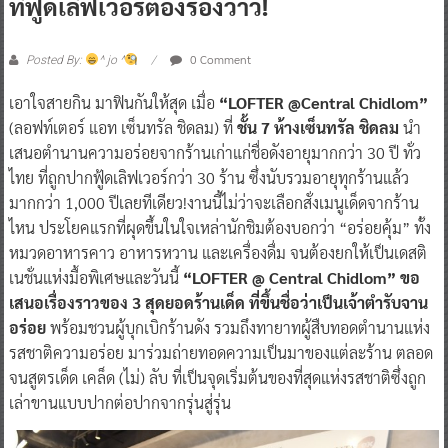
ที่ฟู้ดเลิฟเวอร์ต้องร้องว้าว!
0 Comment
Posted By:
^ jo ^
เอาใจสายกิน มาฟินกันให้สุด เมื่อ
“LOFTER @Central Chidlom”
(ลอฟท์เตอร์ แอท เซ็นทรัล ชิดลม) ที่
ชั้น 7 ห้างเซ็นทรัล ชิดลม
นำ
เสนอตำนานความอร่อยจากร้านเก่าแก่ชื่อดังอายุมากกว่า 30 ปี ทั่ว
ไทย ที่ถูกปากฟู้ดเลิฟเวอร์กว่า 30 ร้าน ซึ่งนับรวมอายุทุกร้านแล้ว
มากกว่า 1,000 ปีเลยทีเดียว!งานนี้ไม่ว่าจะเลือกสั่งเมนูเด็ดจากร้าน
ไหน ประโยคแรกที่ผุดขึ้นในใจเหล่านักชิมต้องบอกว่า “อร่อยคุ้ม” ทั้ง
หมวดอาหารคาว อาหารหวาน และเครื่องดื่ม จนต้องยกให้เป็นเดสติ
เนชั่นแห่งมื้อพิเศษและวันนี้
“LOFTER @ Central Chidlom” ขอ
เสนอเรื่องราวของ 3 สุดยอดร้านเด็ด ที่ขึ้นชื่อว่าเป็นเจ้าตำรับจาน
อร่อย
พร้อมชวนผู้บุกเบิกร้านดัง รวมถึงทายาทผู้สืบทอดตำนานแห่ง
รสชาติความอร่อย มาร่วมถ่ายทอดความเป็นมาของแต่ละร้าน ตลอด
จนสูตรเด็ด เคล็ด (ไม่) ลับ ที่เป็นจุดเริ่มต้นของที่สุดแห่งรสชาติซึ่งถูก
เล่าขานแบบปากต่อปากจากรุ่นสู่รุ่น