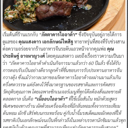
เริ่มต้นที่ร้านแรกกับ “
ภัตตาคารไออาต้า”
ซึ่งปัจจุบันอยู่ภายใต้การ
ดูแลของ
คุณแสงดาว เอกลักษณ์ไพสิฐ
ทายาทรุ่นที่สองที่รับช่วงสาน
ต่อความอร่อยจากร้านอาหารจีนระดับแถวหน้าจากคุณพ่อ
คุณ
ประดิษฐ์ อาจหาญวงศ์
โดยคุณแสงดาว เผยถึงเรื่องราวความเป็นมา
ว่า
“ภัตตาคารไออาต้าดำเนินกิจการมาแล้วกว่า 60 ปีแล้ว ซึ่งได้รับ
การตอบรับเป็นอย่างดีจากลูกค้าที่ชื่นชอบการรับประทานอาหารจีน
กวางตุ้ง ซึ่งแม้ว่ากาลเวลาของภัตตาคารไออาต้าจะผ่านมาแล้วเกิน
ครึ่งศตวรรษ แต่ยังคงไว้ซึ่งมาตรฐานของรสชาติและการคัดสรร
วัตถุดิบคุณภาพ โดยเฉพาะซิกเนเจอร์เมนูที่ทุกโต๊ะต้องสั่งและขายดี
ตลอดกาล นั่นคือ
“เนื้ออบไออาต้า”
ที่ใช้เนื้อสันใน หมักด้วยสูตร
พิเศษของทางร้าน ผัดด้วยเครื่องเคียงที่มีกลิ่นหอมทั้งจากกระเทียม
ต้นหอม ผักชี เสิร์ฟบนกระทะร้อน คู่กับน้ำจิ้มรสเด็ดและผักดองที่ให้
รสชาติเป็นเอกลักษณ์จนเป็นที่กล่าวถึงในเหล่าบรรดานักชิมมาแล้วทุก
ยุคสมัยในด้านคุณภาพที่สามารถเทียบเท่าภัตตาคารระดับสากล”