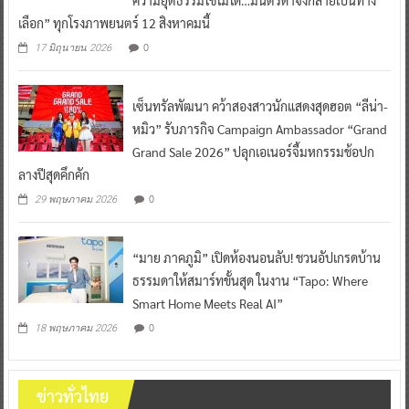
เลือก” ทุกโรงภาพยนตร์ 12 สิงหาคมนี้
0
17 มิถุนายน 2026
เซ็นทรัลพัฒนา คว้าสองสาวนักแสดงสุดฮอต “ลีน่า-
หมิว” รับภารกิจ Campaign Ambassador “Grand
Grand Sale 2026” ปลุกเอเนอร์จี้มหกรรมช้อปก
ลางปีสุดคึกคัก
0
29 พฤษภาคม 2026
“มาย ภาคภูมิ” เปิดห้องนอนลับ! ชวนอัปเกรดบ้าน
ธรรมดาให้สมาร์ทขั้นสุด ในงาน “Tapo: Where
Smart Home Meets Real AI”
0
18 พฤษภาคม 2026
ข่าวทั่วไทย