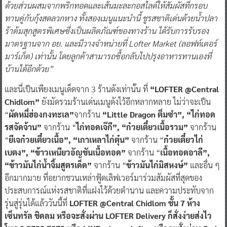
ด้วยส่วนผสมจากพริกทอดและเส้นมะละกอสไลด์ให้สัมผัสที่กรอบ
ทานคู่กับกุ้งสดลวกหาง ทั้งสองเมนูแนะนำนี้ ชูรสชาติเด่นด้วยน้ำปลา
ร้าต้มสุกสูตรพิเศษซึ่งเป็นผลิตภัณฑ์ของทางร้าน ได้รับการรับรอง
มาตรฐานจาก อย. และมีวางจำหน่ายที่ Lofter Market (ลอฟท์เตอร์
มาร์เก็ต) เท่านั้น โดยลูกค้าสามารถซื้อกลับไปปรุงอาหารทานเองที่
บ้านได้อีกด้วย”
และนี่เป็นเพียงเมนูเด็ดจาก 3 ร้านดังเท่านั้น ที่
“LOFTER @Central
Chidlom”
ยังมัดรวมร้านเด่นเมนูดังไว้อีกหลากหลาย ไม่ว่าจะเป็น
“
ผัดหมี่ฮ่องกงทะเล”
จากร้าน
“Little Dragon ติ่มซำ”,
“ไก่ทอด
รสจัดจ้าน”
จากร้าน “
ไก่ทอดเจ๊กี”, “ก๋วยเตี๋ยวเนื้อรวม”
จากร้าน
“
ยีเจก๋วยเตี๋ยวเนื้อ”, “เกาเหลาไก่ตุ๋น”
จากร้าน “
ก๋วยเตี๋ยวไก่
เบตง”, “ข้าวเหนียวอัญชันเนื้อทอด”
จากร้าน “
เนื้อทอดอาลี”,
“ข้าวมันไก่น้ำจิ้มสูตรเด็ด”
จากร้าน “
ข้าวมันไก่มิสหงษ์”
และอื่น ๆ
อีกมากมาย ที่อยากชวนเหล่าฟู้ดเลิฟเวอร์มาร่วมสัมผัสที่สุดของ
ประสบการณ์แห่งรสชาติที่แฝงไว้ด้วยตำนาน และความประทับจาก
รุ่นสู่รุ่นได้แล้ววันนี้ที่
LOFTER @Central Chidlom ชั้น 7 ห้าง
เซ็นทรัล ชิดลม หรือจะสั่งผ่าน LOFTER Delivery ก็สั่งง่ายส่งไว