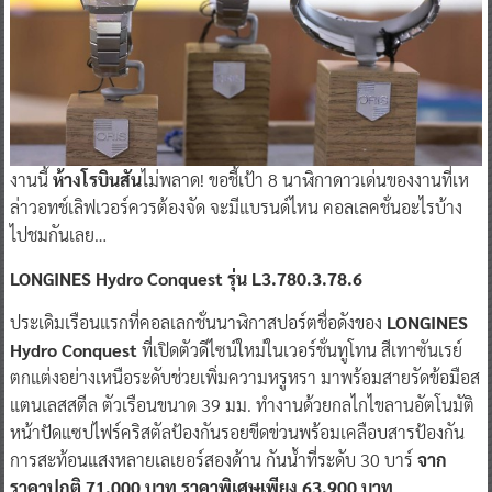
งานนี้
ห้างโรบินสัน
ไม่พลาด! ขอชี้เป้า 8 นาฬิกาดาวเด่นของงานที่เห
ล่าวอทช์เลิฟเวอร์ควรต้องจัด จะมีแบรนด์ไหน คอลเลคชั่นอะไรบ้าง
ไปชมกันเลย…
LONGINES
Hydro Conquest รุ่น L3.780.3.78.6
ประเดิมเรือนแรกที่คอลเลกชั่นนาฬิกาสปอร์ตชื่อดังของ
LONGINES
Hydro Conquest
ที่เปิดตัวดีไซน์ใหม่ในเวอร์ชั่นทูโทน สีเทาซันเรย์
ตกแต่งอย่างเหนือระดับช่วยเพิ่มความหรูหรา มาพร้อมสายรัดข้อมือส
แตนเลสสตีล ตัวเรือนขนาด 39 มม. ทำงานด้วยกลไกไขลานอัตโนมัติ
หน้าปัดแซปไฟร์คริสตัลป้องกันรอยขีดข่วนพร้อมเคลือบสารป้องกัน
การสะท้อนแสงหลายเลเยอร์สองด้าน กันน้ำที่ระดับ 30 บาร์
จาก
ราคาปกติ 71,000 บาท ราคาพิเศษเพียง 63,900 บาท