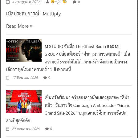
0
4 กรกฎาคม 2026
^ jo ^
เปิดประสบการณ์ “Multiply
Read More
M STUDIO จับมือ The Ghost Radio และ MI
GROUP ปล่อยทีเซอร์ “คำสารภาพของหมอผี” เมื่อ
ความยุติธรรมใช้ไม่ได้…มนตร์ดำจึงกลายเป็นทาง
เลือก” ทุกโรงภาพยนตร์ 12 สิงหาคมนี้
0
17 มิถุนายน 2026
เซ็นทรัลพัฒนา คว้าสองสาวนักแสดงสุดฮอต “ลีน่า-
หมิว” รับภารกิจ Campaign Ambassador “Grand
Grand Sale 2026” ปลุกเอเนอร์จี้มหกรรมช้อปก
ลางปีสุดคึกคัก
0
29 พฤษภาคม 2026