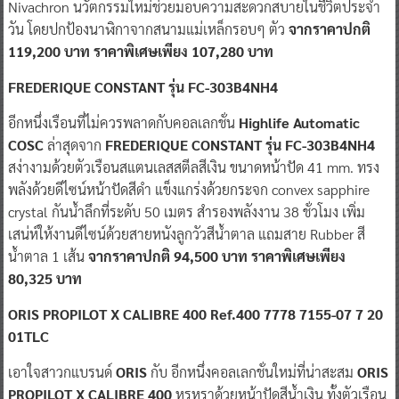
Nivachron นวัตกรรมใหม่ช่วยมอบความสะดวกสบายในชีวิตประจำ
วัน โดยปกป้องนาฬิกาจากสนามแม่เหล็กรอบๆ ตัว
จากราคาปกติ
119,200 บาท ราคาพิเศษเพียง 107,280 บาท
FREDERIQUE CONSTANT รุ่น FC-
303
B
4
NH
4
อีกหนึ่งเรือนที่ไม่ควรพลาดกับคอลเลกชั่น
Highlife Automatic
COSC
ล่าสุดจาก
FREDERIQUE CONSTANT รุ่น FC-303B4NH4
สง่างามด้วยตัวเรือนสแตนเลสสตีลสีเงิน ขนาดหน้าปัด 41 mm. ทรง
พลังด้วยดีไซน์หน้าปัดสีดำ แข็งแกร่งด้วยกระจก convex sapphire
crystal กันน้ำลึกที่ระดับ 50 เมตร สำรองพลังงาน 38 ชั่วโมง เพิ่ม
เสน่ห์ให้งานดีไซน์ด้วยสายหนังลูกวัวสีน้ำตาล แถมสาย Rubber สี
น้ำตาล 1 เส้น
จากราคาปกติ 94,500 บาท ราคาพิเศษเพียง
80,325 บาท
ORIS PROPILOT X CALIBRE
400
Ref.
400 7778 7155-07 7 20
01
TLC
เอาใจสาวกแบรนด์
ORIS
กับ อีกหนึ่งคอลเลกชั่นใหม่ที่น่าสะสม
ORIS
PROPILOT X CALIBRE 400
หรูหราด้วยหน้าปัดสีน้ำเงิน ทั้งตัวเรือน