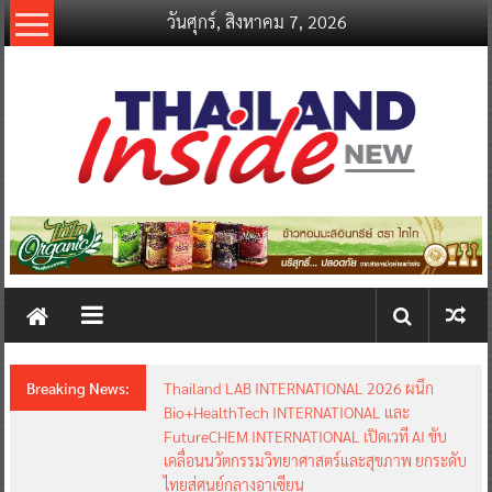
Skip
วันศุกร์, สิงหาคม 7, 2026
to
content
thailandinsidenew.com
Thailand
Inside
New
Breaking News:
Thailand LAB INTERNATIONAL 2026 ผนึก
Bio+HealthTech INTERNATIONAL และ
FutureCHEM INTERNATIONAL เปิดเวที AI ขับ
เคลื่อนนวัตกรรมวิทยาศาสตร์และสุขภาพ ยกระดับ
ไทยสู่ศูนย์กลางอาเซียน