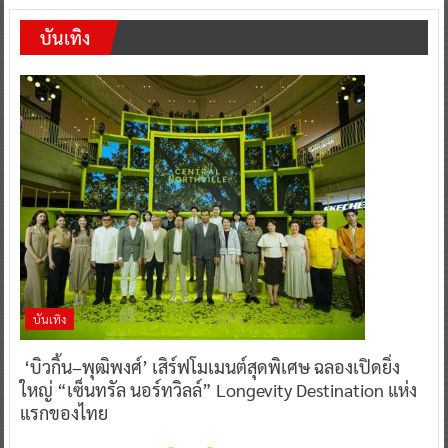
บันเทิง
บันเทิง
‘บิวกิ้น–พุฒิพงศ์’ เสิร์ฟโมเมนต์สุดพิเศษ ฉลองเปิดยิ่ง
ใหญ่ “เซ็นทรัล นอร์ทวิลล์” Longevity Destination แห่ง
แรกของไทย