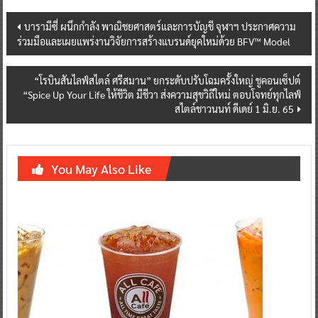
Post
บารามีซี่ ผนึกกำลัง พาณิชยศาสตร์และการบัญชี จุฬาฯ ประกาศความ
ร่วมมือและเผยแพร่งานวิจัยการสร้างแบรนด์ยุคใหม่ด้วย BFV™ Model
navigation
“โรบินสันไลฟ์สไตล์ ศรีสมาน” ยกระดับปรับโฉมครั้งใหญ่ ชูคอนเซ็ปต์
“Spice Up Your Life ให้ชีวิต มีชีวา ส่งความสุขวิถีใหม่ ตอบโจทย์ทุกไลฟ์
สไตล์ชาวนนท์ ดีเดย์ 1 มิ.ย. 65
You May Also Like