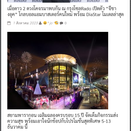
เมื่อดาว 2 ดวงโคจรมาพบกัน ณ กรุงโซลRado เปิดตัว “จีชา
งอุค” โกลบอลแอมบาสเดอร์คนใหม่ พร้อม DiaStar โมเดลล่าสุด
0
1 สิงหาคม 2023
^ jo ^
สยามพารากอน เฉลิมฉลองครบรอบ 15 ปี จัดเต็มกิจกรรมส่ง
ความสุข พร้อมเอาใจนักช้อปกับโปรโมชั่นสุดพิเศษ 5-13
ธันวาคม นี้