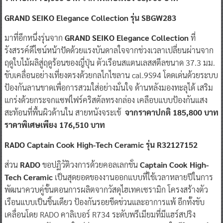
GRAND SEIKO Elegance Collection รุ่น SBGW283
มาที่อีกหนึ่งรุ่นจาก
GRAND SEIKO Elegance Collection
ที่
รังสรรค์ดีไซน์หน้าปัดด้วยแรงบันดาลใจจากช่วงเวลาเปลี่ยนผ่านจาก
ฤดูใบไม้ผลิสู่ฤดูร้อนของญี่ปุ่น ตัวเรือนสแตนเลสสตีลขนาด 37.3 มม.
ขับเคลื่อนอย่างเที่ยงตรงด้วยกลไกไขลาน cal.9S94 โดดเด่นด้วยระบบ
ป้องกันลานขาดเพื่อการสวมใส่อย่างมั่นใจ ด้านหลังมองทะลุได้ เสริม
แกร่งด้วยกระจกแซฟไฟร์คริสตัลทรงกล่อง เคลือบแบบป้องกันแสง
สะท้อนที่พื้นผิวด้านใน สายหนังจระเข้
จากราคาปกติ 185,800 บาท
ราคาพิเศษเพียง 176,510 บาท
RADO Captain Cook High-Tech Ceramic รุ่น R32127152
ส่วน
RADO
ขอปฏิวัติวงการด้วยคอลเลกชั่น
Captain Cook High-
Tech Ceramic
เป็นสุดยอดของงานออกแบบที่ใช้เวลาหลายปีในการ
พัฒนาควบคู่ขั้นตอนการผลิตจากวัสดุไฮเทคเซรามิก โครงสร้างตัว
เรือนแบบเป็นชิ้นเดียว ป้องกันรอยขีดข่วนและอาการแพ้ อีกทั้งขับ
เคลื่อนโดย RADO คาลิเบอร์ R734 ระดับพรีเมียมที่มีแฮร์สปริง