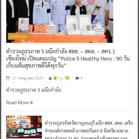
ข่าวตำรวจ
ตำรวจภูธรภาค 5 ผนึกกำลัง สสส. – สคล. – สคร.1
เชียงใหม่ เปิดแคมเปญ “Police 5 Healthy Hero : 90 วัน
เก็บแต้มสุขภาพดีได้ทุกวัน”
0
31 กรกฎาคม 2026
^ jo ^
ตำรวจภูธรภาค 5 ผนึกกำลัง
Read More
ตำรวจภูธรจังหวัดกาญจนบุรี ผนึก สสส.-สคล. เครือ
ข่ายองค์กรงดเหล้าภาคตะวันตก 8 จังหวัด ลงนาม
MOU ตำรวจ 21 สภ. ร่วมงดเหล้าเข้าพรรษา และ