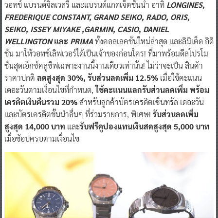
วอทช์ แบรนด์จิลเวลรี่ และแบรนด์แกดเจ็ตชั้นนำ อาทิ
LONGINES,
FREDERIQUE CONSTANT, GRAND SEIKO, RADO, ORIS,
SEIKO, ISSEY MIYAKE ,GARMIN, CASIO
,
DANIEL
WELLINGTON
และ
PRIMA
ทั้งคอลเลคชั่นใหม่ล่าสุด และลิมิเต็ด อิดิ
ชั่น มาให้วอทช์เลิฟเวอร์ได้เป็นเจ้าของก่อนใคร! ที่มาพร้อมดีลโปรโม
ชั่นสุดเอ็กซ์คลูซีฟเฉพาะงานนี้งานเดียวเท่านั้น! ไม่ว่าจะเป็น สินค้า
ราคาปกติ
ลดสูงสุด 30%, รับส่วนลดเพิ่ม 12.5%
เมื่อใช้คะแนน
เดอะวันตามเงื่อนไขที่กำหนด,
ใช้คะแนนแลกรับส่วนลดเพิ่ม พร้อม
เครดิตเงินคืนรวม 20%
สำหรับลูกค้าบัตรเครดิตเซ็นทรัล เดอะวัน
และบัตรเครดิตชั้นนำอื่นๆ ที่ร่วมรายการ, พิเศษ!
รับส่วนลดเพิ่ม
สูงสุด 14,000 บาท
และ
รับฟรีคูปองแทนเงินสดสูงสุด 5,000 บาท
เมื่อช้อปครบตามเงื่อนไข