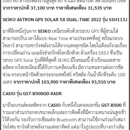
เบอร์ 80 สำรองพลังงานสูงสุด 80 ชั่วโมง สีหน้าปัด: สีดำแอนทราไซต์
จากราคาปกติ 37,100 บาท ราคาพิเศษเพียง 31,535 บาท
SEIKO ASTRON GPS SOLAR 5X DUAL-TIME 2022 รุ่น SSH113J
มาที่อีกหนึ่งรุ่นจาก
SEIKO
เหนือระดับด้วยระบบ GPS ที่ผู้สวมใส่
สามารถปรับเวลาได้แบบ Real Time ตามประเทศที่อยู่ พร้อมระบบ
โซลาร์ สามารถชาร์จพลังงานได้จากแสงทุกชนิด โดยไม่ต้องกังวลเรื่อง
การเปลี่ยนถ่าน แถมยังช่วยรักษ์โลกอีกด้วย ตัวเครื่อง 5X53 ซึ่งเป็น
ระบบ GPS Solar รุ่นที่ดีที่สุดที่ SEIKO มีในขณะนี้ ตัวเรือนและสาย
ผลิตจากไทเทเนียมที่ได้รับการเคลือบแข็ง มีความทนทานต่อการขีด
ข่วน ครอบหน้าปัดด้วยกระจกแชฟไฟร์ คริสตัล กันน้ำลึกที่ระดับ 100
เมตร
จากราคาปกติ
103,900 ราคาพิเศษเพียง 93,510 บาท
CASIO รุ่น GST-B500GD-9ADR
มาถึงแบรนด์ยอดฮิตจาก
CASIO
กับหนึ่งในคอลเลกชั่น
GST-B500
ที่
รวมเอาส่วนประกอบขนาดเล็กและการติดตั้งที่มีความหนาแน่นสูงเข้า
ไว้ด้วยกัน รองรับการเชื่อมต่อ Bluetooth สามารถใช้งานร่วมกับสมา
ร์ทโฟน ชาร์จด้วยพลังงานแสงอาทิตย์ แต่มาในรูปแบบที่บางกว่าเดิม