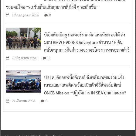
ชวนคนไทย “90 วันเก็บแต้มสุขภาพดี สิ่งดี ๆ จะเกิดขึ้น”
0
10 กรกฎาคม 2026
บีเอ็มดับเบิลยู มอเตอร์ราด มิลเลนเนียม ออโต้ ส่ง
มอบ BMW F900GS Adventure จำนวน 15 คัน
สนับสนุนภารกิจตำรวจจราจรโครงการพระราชดำริ
0
13 มิถุนายน 2026
ป.ป.ส. คิกออฟบิ๊กอีเวนต์ ดึงพลังมวลชนร่วมแจ้ง
เบาะแสยาเสพติด พร้อมเปิดตัวซีรีส์ฟอร์มยักษ์
ONCB Mission “ปฏิบัติการ IN SEA บุกเกาะนรก”
0
21 มีนาคม 2026