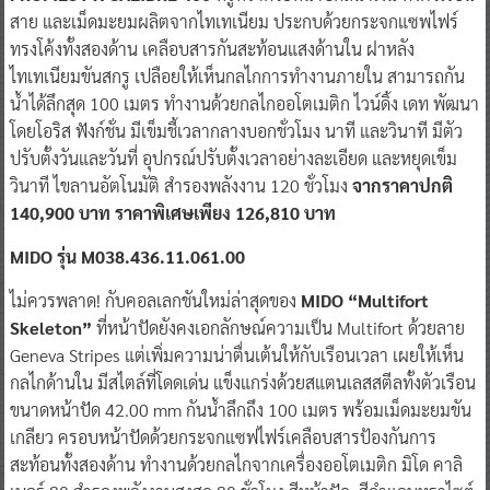
สาย และเม็ดมะยมผลิตจากไทเทเนียม ประกบด้วยกระจกแซพไฟร์
ทรงโค้งทั้งสองด้าน เคลือบสารกันสะท้อนแสงด้านใน ฝาหลัง
ไทเทเนียมขันสกรู เปลือยให้เห็นกลไกการทำงานภายใน สามารถกัน
น้ำได้ลึกสุด 100 เมตร ทำงานด้วยกลไกออโตเมติก ไวน์ดิ้ง เดท พัฒนา
โดยโอริส ฟังก์ชั่น มีเข็มชี้เวลากลางบอกชั่วโมง นาที และวินาที มีตัว
ปรับตั้งวันและวันที่ อุปกรณ์ปรับตั้งเวลาอย่างละเอียด และหยุดเข็ม
วินาที ไขลานอัตโนมัติ สำรองพลังงาน 120 ชั่วโมง
จากราคาปกติ
140,900 บาท ราคาพิเศษเพียง 126,810 บาท
MIDO รุ่น M
038.436.11.061.00
ไม่ควรพลาด! กับคอลเลกชันใหม่ล่าสุดของ
MIDO “Multifort
Skeleton”
ที่หน้าปัดยังคงเอกลักษณ์ความเป็น Multifort ด้วยลาย
Geneva Stripes แต่เพิ่มความน่าตื่นเต้นให้กับเรือนเวลา เผยให้เห็น
กลไกด้านใน มีสไตล์ที่โดดเด่น แข็งแกร่งด้วยสแตนเลสสตีลทั้งตัวเรือน
ขนาดหน้าปัด 42.00 mm กันน้ำลึกถึง 100 เมตร พร้อมเม็ดมะยมขัน
เกลียว ครอบหน้าปัดด้วยกระจกแซฟไฟร์เคลือบสารป้องกันการ
สะท้อนทั้งสองด้าน ทำงานด้วยกลไกจากเครื่องออโตเมติก มิโด คาลิ