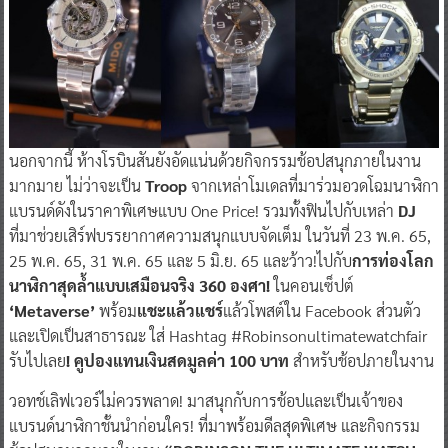
นอกจากนี้ ห้างโรบินสันยังอัดแน่นด้วยกิจกรรมช้อปสนุกภายในงาน
มากมาย ไม่ว่าจะเป็น
Troop
จากเหล่าโมเดลที่มาร่วมอวดโฉมนาฬิกา
แบรนด์ดังในราคาพิเศษแบบ One Price! รวมทั้งฟินไปกับเหล่า
DJ
ที่มาช่วยเสิร์ฟบรรยากาศความสนุกแบบจัดเต็ม ในวันที่ 23 พ.ค. 65,
25 พ.ค. 65, 31 พ.ค. 65 และ 5 มิ.ย. 65 และว้าว!ไปกับ
การท่องโลก
นาฬิกาสุดล้ำแบบเสมือนจริง
360 องศา!
ในคอนเซ็ปต์
‘Metaverse’
พร้อม
แชะแล้วแชร์
แล้วโพสต์ใน Facebook ส่วนตัว
และเปิดเป็นสาธารณะ ใส่ Hashtag #Robinsonultimatewatchfair
รับไปเลย
! คูปองแทนเงินสดมูลค่า 100 บาท
สำหรับช้อปภายในงาน
วอทช์เลิฟเวอร์ไม่ควรพลาด! มาสนุกกับการช้อปและเป็นเจ้าของ
แบรนด์นาฬิกาชั้นนำก่อนใคร! ที่มาพร้อมดีลสุดพิเศษ และกิจกรรม