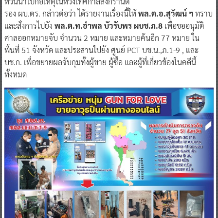
หวั่นนำไปก่อเหตุในห้วงเทศกาลสงกรานต์
รอง ผบ.ตร. กล่าวต่อว่า ได้รายงานเรื่องนี้ให้
พล.ต.อ.สุวัฒน์ ฯ​
ทราบ
และสั่งการไปยัง
พล.ต.ท.อำพล บัวรับพร ผบช.ภ.8
เพื่อขออนุมัติ
ศาลออกหมายจับ จำนวน 2 หมาย และหมายค้นอีก 77 หมาย ใน
พื้นที่ 51 จังหวัด และประสานไปยัง ศูนย์ PCT บช.น.,ภ.1-9 , และ
บช.ก. เพื่อขยายผลจับกุมทั้งผู้ขาย ผู้ซื้อ และผู้ที่เกี่ยวข้องในคดีนี้
ทั้งหมด