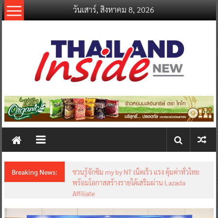
Skip
วันเสาร์, สิงหาคม 8, 2026
to
content
thailandinsidenew.com
Thailand
Inside
New
Breaking News:
ชวนรู้จักซิม my by NT เน็ตเร็ว แรง คุ้มค่าทั่วไทย
พร้อมโอกาสสร้างรายได้เสริมผ่าน Lazada
Affiliate