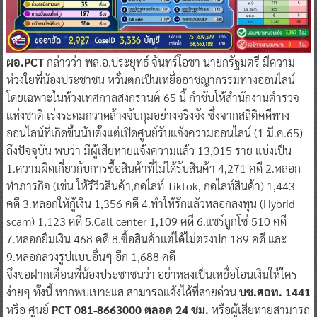
ผอ.PCT
กล่าวว่า พล.อ.ประยุทธ์ จันทร์โอชา นายกรัฐมตรี มีความ
ห่วงใยพี่น้องประชาชน หวั่นตกเป็นเหยื่ออาชญากรรมทางออนไลน์
โดยเฉพาะในห้วงเทศกาลสงกรานต์ 65 นี้ กำชับให้สำนักงานตำรวจ
แห่งชาติ เร่งระดมกวาดล้างจับกุมอย่างจริงจัง ซึ่งจากสถิติคดีทาง
ออนไลน์ที่เกิดขึ้นนับตั้งแต่เปิดศูนย์รับแจ้งความออนไลน์ (1 มี.ค.65)
ถึงปัจจุบัน พบว่า มีผู้เสียหายแจ้งความแล้ว 13,015 ราย แบ่งเป็น
1.ความผิดเกี่ยวกับการซื้อสินค้าที่ไม่ได้รับสินค้า 4,271 คดี 2.หลอก
ทำภารกิจ (เช่น ให้รีวิวสินค้า,กดไลท์ Tiktok, กดไลท์สินค้า) 1,443
คดี 3.หลอกให้กู้เงิน 1,356 คดี 4.ทำให้รักแล้วหลอกลงทุน (Hybrid
scam) 1,123 คดี 5.Call center 1,109 คดี 6.แชร์ลูกโซ่ 510 คดี
7.หลอกยืมเงิน 468 คดี 8.ซื้อสินค้าแต่ได้ไม่ตรงปก 189 คดี และ
9.หลอกลวงรูปแบบอื่นๆ อีก 1,688 คดี
จึงขอฝากเตือนพี่น้องประชาชนว่า อย่าหลงเป็นเหยื่อโอนเงินให้ใคร
ง่ายๆ ทั้งนี้ หากพบเบาะแส สามารถแจ้งได้ที่สายด่วน
บช.สอท. 1441
หรือ ศูนย์
PCT 081-8663000 ตลอด 24 ชม.
หรือผู้เสียหายสามารถ