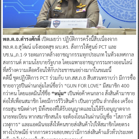
พล.ต.อ.ดำรงศักดิ์
เปิดเผยว่า ปฏิบัติการครั้งนี้สืบเนื่องจาก
พล.ต.อ.สุวัฒน์ แจ้งยอดสุข ผบ.ตร. สั่งการให้ศูนย์ PCT และ
บช.น.,ภ.1-9 ระดมกวาดล้างอาชญากรรมทุกประเภท ในห้วงเทศกาล
สงกรานต์ ตามนโยบายรัฐบาล โดยเฉพาะอาชญากรรมทางออนไลน์
ที่สร้างความเดือดร้อนให้กับประชาชนอย่างมากในขณะนี้
คดีนี้ ชุดปฏิบัติการ PCT ร่วมกับ บก.สส.ภ.8 สืบสวนทราบว่า มีการซื้อ
ขายอาวุธปืนผ่านกลุ่มไลน์ชื่อว่า “GUN FOR LOVE” มีสมาชิก 400
กว่าคน โดยแอดมินใช้ชื่อ
“หนุ่ม”​
เป็นพ่อค้าคนกลาง สั่งสินค้ามาขาย
ต่อให้เพื่อนสมาชิก โดยมีการรีวิวสินค้า เป็นอาวุธปืน ลำกล้อง เครื่อง
กระสุน ชนิดต่างๆ มีทั้งของที่ได้รับอนุญาตและไม่ได้รับอนุญาตจาก
นายทะเบียน หากสมาชิกสนใจ จะต้องโอนเงินผ่านบัญชื่อ “โสภาวดี
เวฬุการ” และแอดมินจะสั่งให้คนขายส่งสินค้าไปให้สมาชิกโดยตรง
ทางไปรษณีย์ จากการตรวจสอบพบว่ามีการส่งสินค้าแล้วทั่วประเทศ