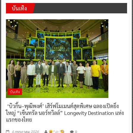
บันเทิง
บันเทิง
‘บิวกิ้น–พุฒิพงศ์’ เสิร์ฟโมเมนต์สุดพิเศษ ฉลองเปิดยิ่ง
ใหญ่ “เซ็นทรัล นอร์ทวิลล์” Longevity Destination แห่ง
แรกของไทย
0
4 กรกฎาคม 2026
^ jo ^