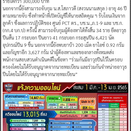
รายได้กว่า 300,000 บาท
นอกจากนี้ยังสามารถจับกุม น.ส.โสภาวดี (สงวนนามสกุล ) อายุ 46 ปี
ตามหมายจับ ซึ่งทำหน้าที่เปิดบัญชีให้นายสถิตคุณ ฯ รับโอนเงินจาก
ลูกค้า ซึ่งผลการปฏิบัติของ ศูนย์ PCT ตร., บช.น.,ภ.1-9 และ บช.ก.
(กก.4 บก.ป) ครั้งนี้ สามารถจับกุมผู้ต้องหาได้ทั้งสิ้น 34 ราย ยึดอาวุธ
ปืนสั้น 17 กระบอก ปืนยาว 41 กระบอก กระสุนปืน 6,421 นัด
อุปกรณ์ปืน 9 ชิ้น นอกจากนี้ยังพบยาบ้า 200 เม็ด ยาไอซ์ 0.92 กรัม
และกัญชาอีก 3,627 กรัม นำผู้ต้องหาและของกลางทั้งหมดส่ง
พนักงานสอบสวนดำเนินคดีในข้อหา “ร่วมกันมีอาวุธปืนไว้ในครอบ
ครองโดยไม่ได้รับอนุญาตจากนายทะเบียน และร่วมกันจำหน่ายอาวุธ
ปืนโดยไม่ได้รับอนุญาตจากนายทะเบียน”