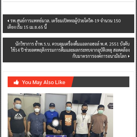
Post
รพ.ศูนย์การแพทย์มวล. เตรียมเปิดหอผู้ป่วยโควิด-19 จำนวน 150
เตียง เริ่ม 15 เม.ย.65 นี้
navigation
นักวิชาการ ย้ำพ.ร.บ. ควบคุมเครื่องดื่มแอลกอฮอล์ พ.ศ. 2551 บังคับ
ใช้14 ปี ช่วยลดพฤติกรรมการดื่มและผลกระทบจากอุบัติเหตุ สอดคล้อง
กับมาตรการองค์การอนามัยโลก
You May Also Like