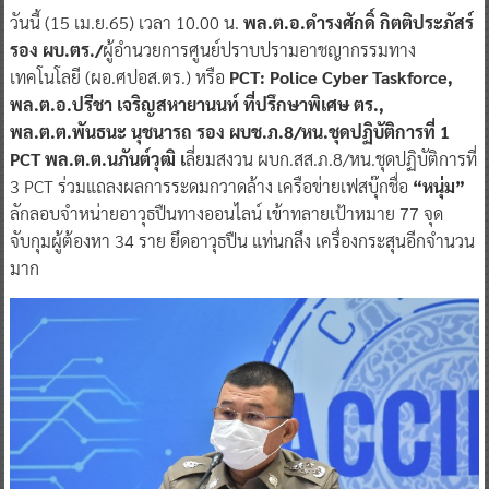
วันนี้ (15 เม.ย.65) เวลา 10.00 น.
พล.ต.อ.ดำรงศักดิ์ กิตติประภัสร์
รอง ผบ.ตร./
ผู้อำนวยการศูนย์ปราบปรามอาชญากรรมทาง
เทคโนโลยี (ผอ.ศปอส.ตร.) หรือ
PCT: Police Cyber Taskforce,
พล.ต.อ.ปรีชา เจริญสหายานนท์
ที่ปรึกษาพิเศษ ตร.,
พล.ต.ต.พันธนะ นุชนารถ รอง ผบช.ภ.8/หน.ชุดปฏิบัติการที่ 1
PCT พล.ต.ต.นภันต์วุฒิ เ
ลี่ยมสงวน ผบก.สส.ภ.8/หน.ชุดปฏิบัติการที่
3 PCT ร่วมแถลงผลการระดมกวาดล้าง เครือข่ายเฟสบุ๊กชื่อ
“หนุ่ม”
ลักลอบจำหน่ายอาวุธปืนทางออนไลน์ เข้าทลายเป้าหมาย 77 จุด
จับกุมผู้ต้องหา 34 ราย ยึดอาวุธปืน แท่นกลึง เครื่องกระสุนอีกจำนวน
มาก