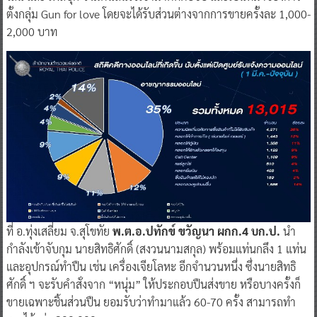
ตั้งกลุ่ม Gun for love โดยจะได้รับส่วนต่างจากการขายครั้งละ 1,000-
2,000 บาท
ที่ อ.ทุ่งเสลี่ยม จ.สุโขทัย
พ.ต.อ.ปทักข์ ขวัญนา ผกก.4 บก.ป.
นำ
กำลังเข้าจับกุม นายสิทธิศักดิ์ (สงวนนามสกุล)​ พร้อมแท่นกลึง 1 แท่น
และอุปกรณ์ทำปืน เช่น เครื่องเจียโลหะ อีกจำนวนหนึ่ง ซึ่งนายสิทธิ
ศักดิ์ ฯ จะรับคำสั่งจาก “หนุ่ม” ให้ประกอบปืนส่งขาย หรือบางครั้งก็
ขายเฉพาะชิ้นส่วนปืน ยอมรับว่าทำมาแล้ว 60-70 ครั้ง สามารถทำ