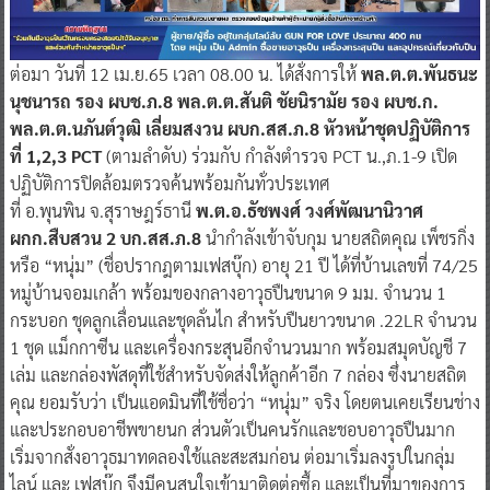
ต่อมา วันที่ 12 เม.ย.65 เวลา 08.00 น. ได้สั่งการให้
พล.ต.ต.พันธนะ
นุชนารถ รอง ผบช.ภ.8 พล.ต.ต.สันติ ชัยนิรามัย รอง ผบช.ก.
พล.ต.ต.นภันต์วุฒิ เลี่ยมสงวน ผบก.สส.ภ.8 หัวหน้าชุดปฏิบัติการ
ที่ 1,2,3 PCT
(ตามลำดับ) ร่วมกับ กำลังตำรวจ PCT น.,ภ.1-9 เปิด
ปฏิบัติการปิดล้อมตรวจค้นพร้อมกันทั่วประเทศ
ที่ อ.พุนพิน จ.สุราษฎร์ธานี
พ.ต.อ.ธัชพงศ์ วงศ์พัฒนานิวาศ
ผกก.สืบสวน 2 บก.สส.ภ.8
นำกำลังเข้าจับกุม นายสถิตคุณ เพ็ชรกิ่ง
หรือ “หนุ่ม” (ชื่อปรากฎตามเฟสบุ๊ก) อายุ 21 ปี ได้ที่บ้านเลขที่ 74/25
หมู่บ้านจอมเกล้า พร้อมของกลางอาวุธปืนขนาด 9 มม. จำนวน 1
กระบอก ชุดลูกเลื่อนและชุดลั่นไก สำหรับปืนยาวขนาด .22LR จำนวน
1 ชุด แม็กกาซีน และเครื่องกระสุนอีกจำนวนมาก พร้อมสมุดบัญชี 7
เล่ม และกล่องพัสดุที่ใช้สำหรับจัดส่งให้ลูกค้าอีก 7 กล่อง ซึ่งนายสถิต
คุณ ยอมรับว่า เป็นแอดมินที่ใช้ชื่อว่า “หนุ่ม” จริง โดยตนเคยเรียนช่าง
และประกอบอาชีพขายนก ส่วนตัวเป็นคนรักและชอบอาวุธปืนมาก
เริ่มจากสั่งอาวุธมาทดลองใช้และสะสมก่อน ต่อมาเริ่มลงรูปในกลุ่ม
ไลน์ และ เฟสบุ๊ก จึงมีคนสนใจเข้ามาติดต่อซื้อ และเป็นที่มาของการ