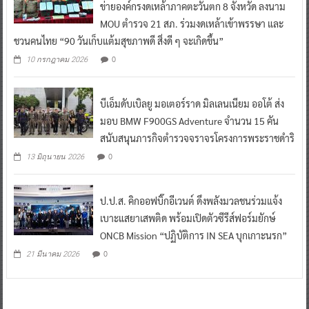
ข่ายองค์กรงดเหล้าภาคตะวันตก 8 จังหวัด ลงนาม
MOU ตำรวจ 21 สภ. ร่วมงดเหล้าเข้าพรรษา และ
ชวนคนไทย “90 วันเก็บแต้มสุขภาพดี สิ่งดี ๆ จะเกิดขึ้น”
0
10 กรกฎาคม 2026
บีเอ็มดับเบิลยู มอเตอร์ราด มิลเลนเนียม ออโต้ ส่ง
มอบ BMW F900GS Adventure จำนวน 15 คัน
สนับสนุนภารกิจตำรวจจราจรโครงการพระราชดำริ
0
13 มิถุนายน 2026
ป.ป.ส. คิกออฟบิ๊กอีเวนต์ ดึงพลังมวลชนร่วมแจ้ง
เบาะแสยาเสพติด พร้อมเปิดตัวซีรีส์ฟอร์มยักษ์
ONCB Mission “ปฏิบัติการ IN SEA บุกเกาะนรก”
0
21 มีนาคม 2026