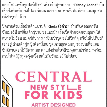
และยังมีแฟชั่นซูเปอร์ฮีโร่สำหรับเด็กผู้ชาย จาก “
Disney Jeans”
กับ
เสื้อยืดพิมพ์ลายสไปเดอร์แมน และกางเกงขาสั้นพิมพ์ลายแมงมุมสุด
เท่เข้าชุดอีกด้วย
ปิดท้ายด้วยเสื้อผ้าเด็กแบรนด์ “
Geda (จีด้า)”
สำหรับคอลเลกชั่น
ซัมเมอร์นี้ แฟชั่นเด็กผู้ชาย ขอแนะนำ เสื้อเชิ้ตผ้าคอตตอนสุดเท่ ใส่
สบาย ไม่ร้อน แมตช์กับกางเกงยีนเข้าชุด จะใส่ชิลล์ๆ หรือใส่ไปเที่ยวก็
เอาอยู่ ส่วนเด็กผู้หญิงต้องนี่เลย ชุดเดรสลูกคุณหนู ช่วงบนเสื้อแขน
จัมป์ลายดอกไม้สีพาสเทล ตกแต่งด้วยโบว์สีชมพูแสนน่ารัก มาพร้อม
กระโปรงสีรุ้งสุดฟรุ้งฟริ้ง สดใสรับซัมเมอร์กันไปเลย