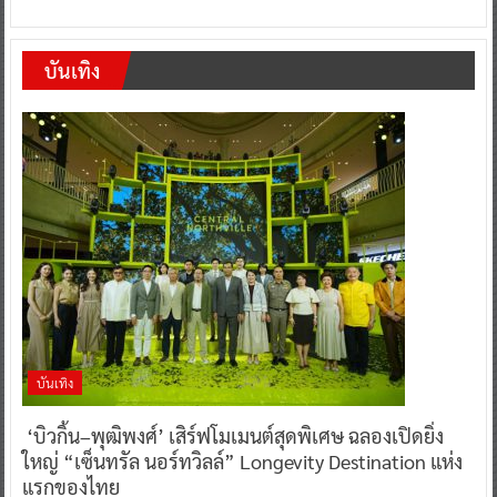
บันเทิง
บันเทิง
‘บิวกิ้น–พุฒิพงศ์’ เสิร์ฟโมเมนต์สุดพิเศษ ฉลองเปิดยิ่ง
ใหญ่ “เซ็นทรัล นอร์ทวิลล์” Longevity Destination แห่ง
แรกของไทย