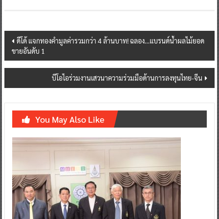
Post
ดีโด้ แจกทองคำมูลค่ารวมกว่า 4 ล้านบาท! ฉลอง…แบรนด์น้ำผลไม้ยอด
ขายอันดับ 1
navigation
บีโอไอร่วมงานเสวนาความร่วมมือด้านการลงทุนไทย-จีน
You May Also Like