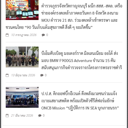
ตำรวจภูธรจังหวัดกาญจนบุรี ผนึก สสส.-สคล. เครือ
ข่ายองค์กรงดเหล้าภาคตะวันตก 8 จังหวัด ลงนาม
MOU ตำรวจ 21 สภ. ร่วมงดเหล้าเข้าพรรษา และ
ชวนคนไทย “90 วันเก็บแต้มสุขภาพดี สิ่งดี ๆ จะเกิดขึ้น”
0
10 กรกฎาคม 2026
บีเอ็มดับเบิลยู มอเตอร์ราด มิลเลนเนียม ออโต้ ส่ง
มอบ BMW F900GS Adventure จำนวน 15 คัน
สนับสนุนภารกิจตำรวจจราจรโครงการพระราชดำริ
0
13 มิถุนายน 2026
ป.ป.ส. คิกออฟบิ๊กอีเวนต์ ดึงพลังมวลชนร่วมแจ้ง
เบาะแสยาเสพติด พร้อมเปิดตัวซีรีส์ฟอร์มยักษ์
ONCB Mission “ปฏิบัติการ IN SEA บุกเกาะนรก”
0
21 มีนาคม 2026