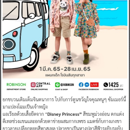
ยกขบวนเติมเต็มจินตนาการ ไปกับการ์ตูนขวัญใจคุณหนูๆ ซัมเมอร์นี้
มาแปลงโฉมเป็นเจ้าหญิง
แอเรียลด้วยเสื้อยืดจาก “
Disney Princess”
สีชมพูม่วงอ่อน ตกแต่ง
ดีเทลช่วงแขนและอกด้วยตาข่ายผสมกากเพชร แมตช์กับกางเกงขา
ยาวลายเปลือกหอยสีพาสเทล ปลายขาเป็นหางปลาสีฟ้าระยิบระยับ