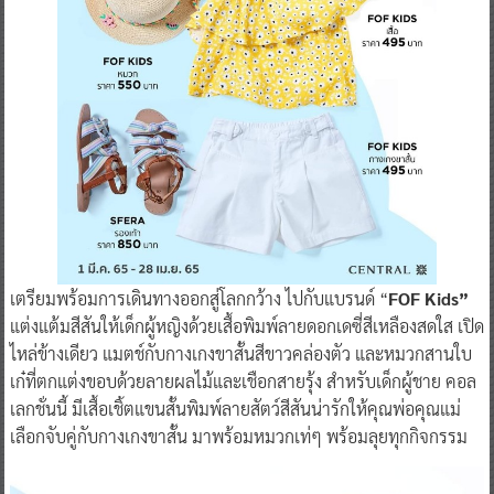
เตรียมพร้อมการเดินทางออกสู่โลกกว้าง ไปกับแบรนด์ “
FOF Kids”
แต่งแต้มสีสันให้เด็กผู้หญิงด้วยเสื้อพิมพ์ลายดอกเดซี่สีเหลืองสดใส เปิด
ไหล่ข้างเดียว แมตช์กับกางเกงขาสั้นสีขาวคล่องตัว และหมวกสานใบ
เก๋ที่ตกแต่งขอบด้วยลายผลไม้และเชือกสายรุ้ง สำหรับเด็กผู้ชาย คอล
เลกชั่นนี้ มีเสื้อเชิ้ตแขนสั้นพิมพ์ลายสัตว์สีสันน่ารักให้คุณพ่อคุณแม่
เลือกจับคู่กับกางเกงขาสั้น มาพร้อมหมวกเท่ๆ พร้อมลุยทุกกิจกรรม