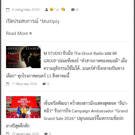
0
4 กรกฎาคม 2026
^ jo ^
เปิดประสบการณ์ “Multiply
Read More
M STUDIO จับมือ The Ghost Radio และ MI
GROUP ปล่อยทีเซอร์ “คำสารภาพของหมอผี” เมื่อ
ความยุติธรรมใช้ไม่ได้…มนตร์ดำจึงกลายเป็นทาง
เลือก” ทุกโรงภาพยนตร์ 12 สิงหาคมนี้
0
17 มิถุนายน 2026
เซ็นทรัลพัฒนา คว้าสองสาวนักแสดงสุดฮอต “ลีน่า-
หมิว” รับภารกิจ Campaign Ambassador “Grand
Grand Sale 2026” ปลุกเอเนอร์จี้มหกรรมช้อปก
ลางปีสุดคึกคัก
0
29 พฤษภาคม 2026