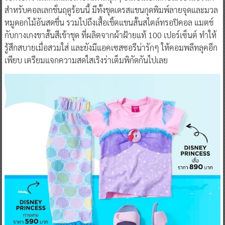
สำหรับคอลเลกชั่นฤดูร้อนนี้ มีทั้งชุดเดรสแขนกุดพิมพ์ลายจุดและมวล
หมูดอกไม้อันสดชื่น รวมไปถึงเสื้อเชิ้ตแขนสั้นสไตล์ทรอปิคอล แมตช์
กับกางเกงขาสั้นสีเข้าชุด ที่ผลิตจากผ้าฝ้ายแท้ 100 เปอร์เซ็นต์ ทำให้
รู้สึกสบายเมื่อสวมใส่ และยังมีแอคเซสซอรีน่ารักๆ ให้คอมพลีทลุคอีก
เพียบ เตรียมแจกความสดใสเริงร่าเต็มพิกัดกันไปเลย