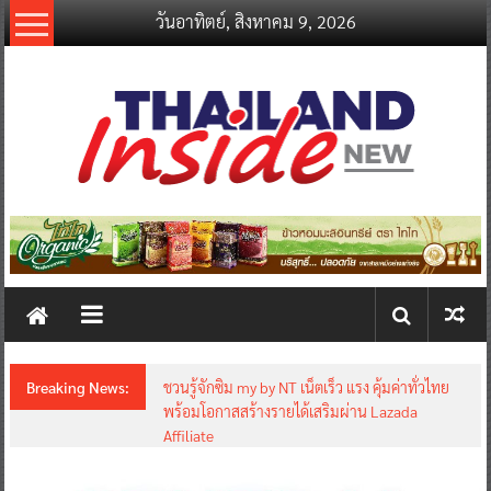
Skip
วันอาทิตย์, สิงหาคม 9, 2026
to
content
thailandinsidenew.com
Thailand
Inside
New
Breaking News:
ชวนรู้จักซิม my by NT เน็ตเร็ว แรง คุ้มค่าทั่วไทย
พร้อมโอกาสสร้างรายได้เสริมผ่าน Lazada
Affiliate