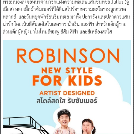
พร้อมน้องลิงจ๋อหน้าตาน่ารักแฝงความทะเล้นแสนซนที่ชื่อ Julius (จู
เลียส) หอบเสื้อผ้าซัมเมอร์ที่ได้อินสไปร์จากความสดใสของลูกกวาด
หลากสี และวันหยุดพักร้อนริมทะเล มาทั้ง ปะการัง และปลาดาวแสน
น่ารัก โดยเน้นสีสันสดใสในเฉดขาว น้ำเงิน และฟ้า สำหรับเด็กผู้ชาย
ส่วนเด็กผู้หญิงมาในโทนสีชมพู สีส้ม สีฟ้า และสีเหลืองสดใส