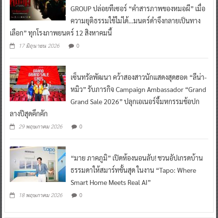
GROUP ปล่อยทีเซอร์ “คำสารภาพของหมอผี” เมื่อ
ความยุติธรรมใช้ไม่ได้…มนตร์ดำจึงกลายเป็นทาง
เลือก” ทุกโรงภาพยนตร์ 12 สิงหาคมนี้
0
17 มิถุนายน 2026
เซ็นทรัลพัฒนา คว้าสองสาวนักแสดงสุดฮอต “ลีน่า-
หมิว” รับภารกิจ Campaign Ambassador “Grand
Grand Sale 2026” ปลุกเอเนอร์จี้มหกรรมช้อปก
ลางปีสุดคึกคัก
0
29 พฤษภาคม 2026
“มาย ภาคภูมิ” เปิดห้องนอนลับ! ชวนอัปเกรดบ้าน
ธรรมดาให้สมาร์ทขั้นสุด ในงาน “Tapo: Where
Smart Home Meets Real AI”
0
18 พฤษภาคม 2026