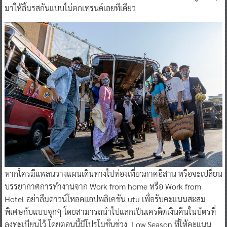
มาให้ลิ้มรสกันแบบไม่ตกเทรนด์เลยทีเดียว
หากใครมีแพลนวางแผนเดินทางไปท่องเที่ยวภาคอีสาน หรือจะเปลี่ยน
บรรยากาศการทำงานจาก Work from home หรือ Work from
Hotel อย่าลืมดาวน์โหลดแอปพลิเคชัน utu เพื่อรับคะแนนสะสม
พิเศษกับแบบจุกๆ โดยสามารถนำไปแลกเป็นเครดิตเงินคืนในบัตรที่
ลงทะเบียนไว้ โดยตอนนี้มีโปรโมชั่นช่วง Low Season ที่ให้คะแนน