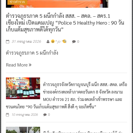
ข่าวตำรวจ
ตำรวจภูธรภาค 5 ผนึกกำลัง สสส. – สคล. – สคร.1
เชียงใหม่ เปิดแคมเปญ “Police 5 Healthy Hero : 90 วัน
เก็บแต้มสุขภาพดีได้ทุกวัน”
0
31 กรกฎาคม 2026
^ jo ^
ตำรวจภูธรภาค 5 ผนึกกำลัง
Read More
ตำรวจภูธรจังหวัดกาญจนบุรี ผนึก สสส.-สคล. เครือ
ข่ายองค์กรงดเหล้าภาคตะวันตก 8 จังหวัด ลงนาม
MOU ตำรวจ 21 สภ. ร่วมงดเหล้าเข้าพรรษา และ
ชวนคนไทย “90 วันเก็บแต้มสุขภาพดี สิ่งดี ๆ จะเกิดขึ้น”
0
10 กรกฎาคม 2026