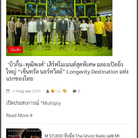
บันเทิง
‘บิวกิ้น–พุฒิพงศ์’ เสิร์ฟโมเมนต์สุดพิเศษ ฉลองเปิดยิ่ง
ใหญ่ “เซ็นทรัล นอร์ทวิลล์” Longevity Destination แห่ง
แรกของไทย
0
4 กรกฎาคม 2026
^ jo ^
เปิดประสบการณ์ “Multiply
Read More
M STUDIO จับมือ The Ghost Radio และ MI