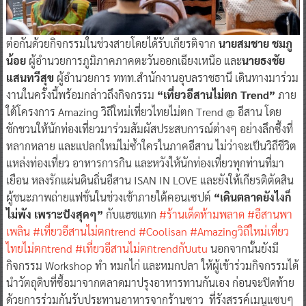
ต่อกันด้วยกิจกรรมในช่วงสายโดยได้รับเกียรติจาก
นายสมชาย ชมภู
น้อย
ผู้อำนวยการภูมิภาคภาคตะวันออกเฉียงเหนือ และ
นายธงชัย
แสนทวีสุข
ผู้อำนวยการ ททท.สำนักงานอุบลราชธานี เดินทางมาร่วม
งานในครั้งนี้พร้อมกล่าวถึงกิจกรรม
“เที่ยวอีสานไม่ตก Trend”
ภาย
ใต้โครงการ Amazing วิถีใหม่เที่ยวไทยไม่ตก Trend @ อีสาน โดย
ชักชวนให้นักท่องเที่ยวมาร่วมสัมผัสประสบการณ์ต่างๆ อย่างลึกซึ้งที่
หลากหลาย และแปลกใหม่ไม่ซ้ำใครในภาคอีสาน ไม่ว่าจะเป็นวิถีชีวิต
แหล่งท่องเที่ยว อาหารการกิน และหวังให้นักท่องเที่ยวทุกท่านที่มา
เยือน หลงรักแผ่นดินถิ่นอีสาน ISAN IN LOVE และยังให้เกียรติตัดสิน
ผู้ชนะภาพถ่ายแฟชั่นในช่วงเช้าภายใต้คอนเซปต์
“เดินตลาดยังไงก็
ไม่พัง เพราะปังสุดๆ”
กับแฮชแทก
#ร้านเด็ดห้ามพลาด
#อีสานพา
เพลิน
#เที่ยวอีสานไม่ตกtrend
#Coolisan
#Amazingวิถีใหม่เที่ยว
ไทยไม่ตกtrend
#เที่ยวอีสานไม่ตกtrendกับutu
นอกจากนั้นยังมี
กิจกรรม Workshop ทำ หมกไก่ และหมกปลา ให้ผู้เข้าร่วมกิจกรรมได้
นำวัตถุดิบที่ซื้อมาจากตลาดมาปรุงอาหารทานกันเอง ก่อนจะปิดท้าย
ด้วยการร่วมกันรับประทานอาหารจากร้านซาว ที่รังสรรค์เมนูแซบๆ