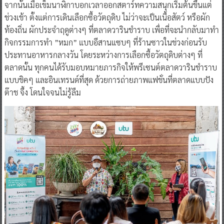
จากนั้นเมื่อเข็มนาฬิกาบอกเวลาออกสตาร์ทความสนุกเริ่มต้นขึ้นแต่
ช่วงเช้า ตั้งแต่การเดินเลือกซื้อวัตถุดิบ ไม่ว่าจะเป็นเนื้อสัตว์ หรือผัก
ท้องถิ่น ผักประจำฤดูต่างๆ ที่ตลาดวารินชำราบ เพื่อที่จะนำกลับมาทำ
กิจกรรมการทำ ”หมก” แบบอีสานแซบๆ ที่ร้านซาวในช่วงก่อนรับ
ประทานอาหารกลางวัน โดยระหว่างการเลือกซื้อวัตถุดิบต่างๆ ที่
ตลาดนั้น ทุกคนได้รับมอบหมายภารกิจให้พรีเซนต์ตลาดวารินชำราบ
แบบชิคๆ และอินเทรนด์ที่สุด ด้วยการถ่ายภาพแฟชั่นที่ตลาดแบบปัง
ต๊าช จึ้ง โดนใจจนไม่รู้ลืม