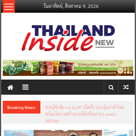
Skip
วันอาทิตย์, สิงหาคม 9, 2026
to
content
thailandinsidenew.com
Thailand
Inside
New
Breaking News:
ชวนรู้จักซิม my by NT เน็ตเร็ว แรง คุ้มค่าทั่วไทย
พร้อมโอกาสสร้างรายได้เสริมผ่าน Lazada
Affiliate