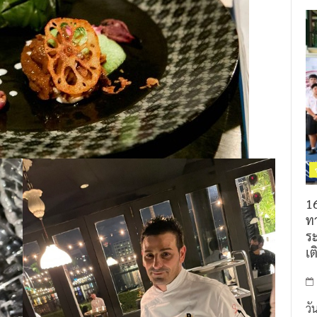
16
ท
ร
เต