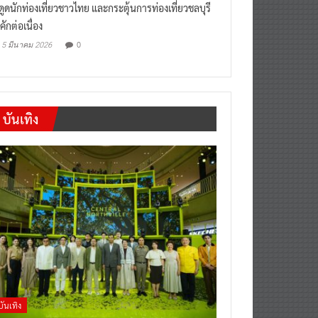
“เที่ยวสบายๆสไตล์ชลบุรี” หวัง
งดูดนักท่องเที่ยวชาวไทย และกระตุ้นการท่องเที่ยวชลบุรี
คักต่อเนื่อง
0
5 มีนาคม 2026
บันเทิง
บันเทิง