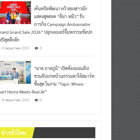
เซ็นทรัลพัฒนา คว้าสองสาวนัก
แสดงสุดฮอต “ลีน่า-หมิว” รับ
ภารกิจ Campaign Ambassador
rand Grand Sale 2026” ปลุกเอเนอร์จี้มหกรรมช้อปก
งปีสุดคึกคัก
0
29 พฤษภาคม 2026
“มาย ภาคภูมิ” เปิดห้องนอนลับ!
ชวนอัปเกรดบ้านธรรมดาให้สมาร์ท
ขั้นสุด ในงาน “Tapo: Where
art Home Meets Real AI”
0
18 พฤษภาคม 2026
ข่าวทั่วไทย