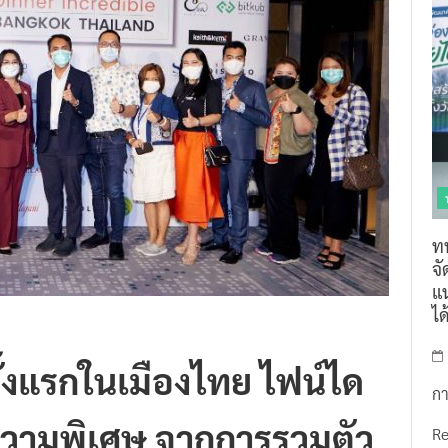
ท
จ
แน
ไ
ั้งแรกในเมืองไทย ไฟน์ได
กา