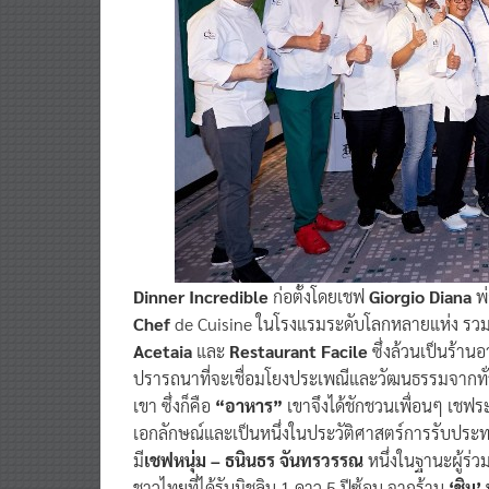
Dinner Incredible
ก่อตั้งโดยเชฟ
Giorgio Diana
พ่
Chef
de Cuisine ในโรงแรมระดับโลกหลายแห่ง รวม
Acetaia
และ
Restaurant Facile
ซึ่งล้วนเป็นร้าน
ปรารถนาที่จะเชื่อมโยงประเพณีและวัฒนธรรมจากทั
เขา ซึ่งก็คือ
“อาหาร”
เขาจึงได้ชักชวนเพื่อนๆ เชฟร
เอกลักษณ์และเป็นหนึ่งในประวัติศาสตร์การรับประทาน
มี
เชฟหนุ่ม – ธนินธร จันทรวรรณ
หนึ่งในฐานะผู้ร่วม