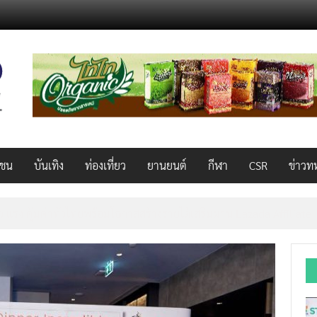
วชน
บันเทิง
ท่องเที่ยว
ยานยนต์
กีฬา
CSR
ข่าวท
AL 2026 ผนึก Bio+HealthTech INTERNATIONAL และ FutureCHEM 
และสุขภาพ ยกระดับไทยสู่ศูนย์กลางอาเซียน