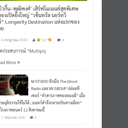
ิวกิ้น–พุฒิพงศ์’ เสิร์ฟโมเมนต์สุดพิเศษ
องเปิดยิ่งใหญ่ “เซ็นทรัล นอร์ทวิ
์” Longevity Destination แห่งแรกของ
ทย
0
4 กรกฎาคม 2026
^ jo ^
ิดประสบการณ์ “Multiply
ead More
M STUDIO จับมือ The Ghost
Radio และ MI GROUP ปล่อยที
เซอร์ “คำสารภาพของหมอผี” เมื่อ
ามยุติธรรมใช้ไม่ได้…มนตร์ดำจึงกลายเป็นทางเลือก”
กโรงภาพยนตร์ 12 สิงหาคมนี้
0
17 มิถุนายน 2026