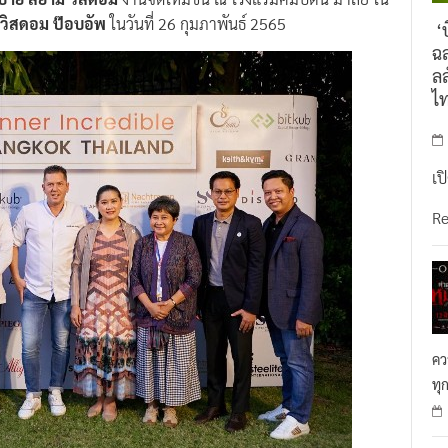
 บาย สยาม วิสดอม
งานจัดให้มีขึ้น ณ โรงแรมคิมป์ตั้น มาลัย ใน
 วิสดอม ป๊อบอัพ
ในวันที่ 26 กุมภาพันธ์ 2565
‘บ
ฉล
ลล
ไ
เป
R
คว
ทุ