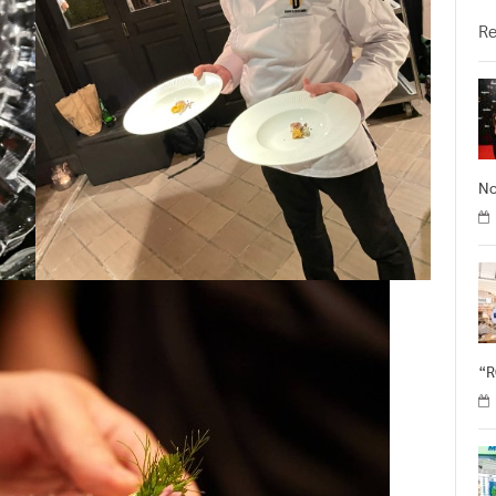
วั
R
No
“