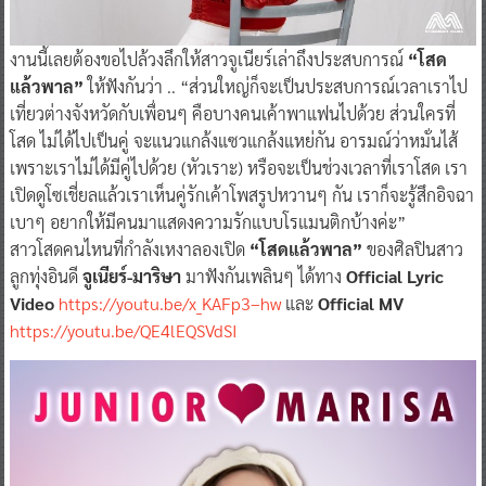
งานนี้เลยต้องขอไปล้วงลึกให้สาวจูเนียร์เล่าถึงประสบการณ์
“โสด
แล้วพาล”
ให้ฟังกันว่า .. “ส่วนใหญ่ก็จะเป็นประสบการณ์เวลาเราไป
เที่ยวต่างจังหวัดกับเพื่อนๆ คือบางคนเค้าพาแฟนไปด้วย ส่วนใครที่
โสด ไม่ได้ไปเป็นคู่ จะแนวแกล้งแซวแกล้งแหย่กัน อารมณ์ว่าหมั่นไส้
เพราะเราไม่ได้มีคู่ไปด้วย (หัวเราะ) หรือจะเป็นช่วงเวลาที่เราโสด เรา
เปิดดูโซเชี่ยลแล้วเราเห็นคู่รักเค้าโพสรูปหวานๆ กัน เราก็จะรู้สึกอิจฉา
เบาๆ อยากให้มีคนมาแสดงความรักแบบโรแมนติกบ้างค่ะ”
สาวโสดคนไหนที่กำลังเหงาลองเปิด
“โสดแล้วพาล”
ของศิลปินสาว
ลูกทุ่งอินดี
จูเนียร์-มาริษา
มาฟังกันเพลินๆ ได้ทาง
Official Lyric
Video
https://youtu.be/x_KAFp3–hw
และ
Official MV
https://youtu.be/QE4lEQSVdSI