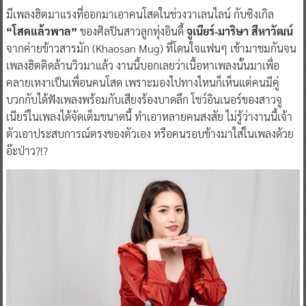
มีเพลงฮิตมาแรงที่ออกมาเอาคนโสดในช่วงวาเลนไลน์ กับซิงเกิล
“โสดแล้วพาล”
ของศิลปินสาวลูกทุ่งอินดี้
จูเนียร์-มาริษา สีหาวัฒน์
จากค่ายข้าวสารมัก (Khaosan Mug) ที่โดนใจแฟนๆ เข้ามาชมกันจน
เพลงฮิตติดล้านวิวมาแล้ว งานนี้บอกเลยว่าเนื้อหาเพลงนั้นมาเพื่อ
คลายเหงาเป็นเพื่อนคนโสด เพราะมองไปทางไหนก็เห็นแต่คนมีคู่
บวกกับได้ฟังเพลงพร้อมกับเสียงร้องบาดลึก โชว์อินเนอร์ของสาวจู
เนียร์ในเพลงได้จัดเต็มขนาดนี้ ทำเอาหลายคนสงสัย ไม่รู้ว่างานนี้เจ้า
ตัวเอาประสบการณ์ตรงของตัวเอง หรือคนรอบข้างมาใส่ในเพลงด้วย
อ๊ะป่าว?!?