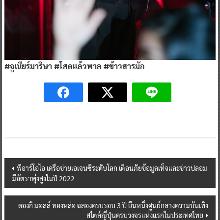
#จูเนียร์มาริษา #โสดแล้วพาล #ข้าวสารมัก
Post
พีอาร์โอไอ เครือข่ายเอเจนซีระดับโลก เตือนภัยข้อมูลเท็จและข่าวปลอม
มีอัตราพุ่งสูงในปี 2022
navigation
ดองกิ มอลล์ ทองหล่อ ฉลองครบรอบ 3 ปี ยืนหนึ่งศูนย์กลางความบันเทิง
สไตล์ญี่ปุ่นครบวงจรแห่งแรกในประเทศไทย