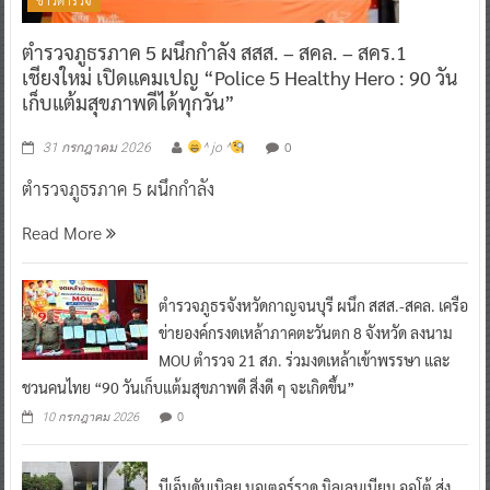
ตำรวจภูธรภาค 5 ผนึกกำลัง สสส. – สคล. – สคร.1
เชียงใหม่ เปิดแคมเปญ “Police 5 Healthy Hero : 90 วัน
เก็บแต้มสุขภาพดีได้ทุกวัน”
0
31 กรกฎาคม 2026
^ jo ^
ตำรวจภูธรภาค 5 ผนึกกำลัง
Read More
ตำรวจภูธรจังหวัดกาญจนบุรี ผนึก สสส.-สคล. เครือ
ข่ายองค์กรงดเหล้าภาคตะวันตก 8 จังหวัด ลงนาม
MOU ตำรวจ 21 สภ. ร่วมงดเหล้าเข้าพรรษา และ
ชวนคนไทย “90 วันเก็บแต้มสุขภาพดี สิ่งดี ๆ จะเกิดขึ้น”
0
10 กรกฎาคม 2026
บีเอ็มดับเบิลยู มอเตอร์ราด มิลเลนเนียม ออโต้ ส่ง