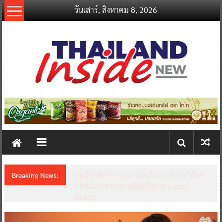
Skip
วันเสาร์, สิงหาคม 8, 2026
to
content
thailandinsidenew.com
Thailand
Inside
New
Breaking News:
ชวนรู้จักซิม my by NT เน็ตเร็ว แรง คุ้มค่าทั่วไทย
พร้อมโอกาสสร้างรายได้เสริมผ่าน Lazada
Affiliate