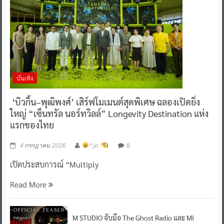
บันเทิง
‘บิวกิ้น–พุฒิพงศ์’ เสิร์ฟโมเมนต์สุดพิเศษ ฉลองเปิดยิ่ง
ใหญ่ “เซ็นทรัล นอร์ทวิลล์” Longevity Destination แห่ง
แรกของไทย
0
4 กรกฎาคม 2026
^ jo ^
เปิดประสบการณ์ “Multiply
Read More
M STUDIO จับมือ The Ghost Radio และ MI