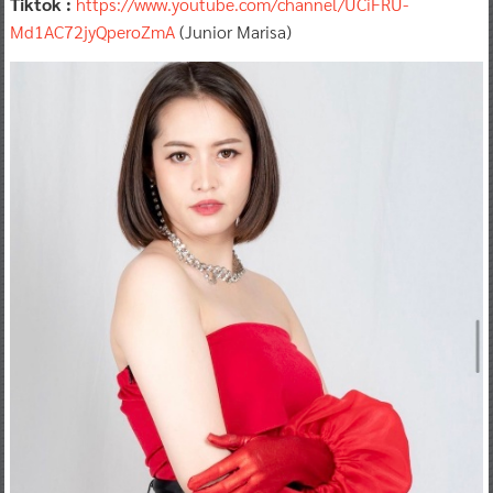
Tiktok :
https://www.youtube.com/channel/UCiFRU-
Md1AC72jyQperoZmA
(Junior Marisa)