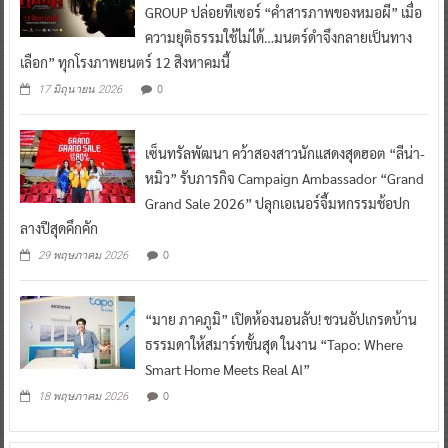
GROUP ปล่อยทีเซอร์ “คำสารภาพของหมอผี” เมื่อ
ความยุติธรรมใช้ไม่ได้…มนตร์ดำจึงกลายเป็นทาง
เลือก” ทุกโรงภาพยนตร์ 12 สิงหาคมนี้
0
17 มิถุนายน 2026
เซ็นทรัลพัฒนา คว้าสองสาวนักแสดงสุดฮอต “ลีน่า-
หมิว” รับภารกิจ Campaign Ambassador “Grand
Grand Sale 2026” ปลุกเอเนอร์จี้มหกรรมช้อปก
ลางปีสุดคึกคัก
0
29 พฤษภาคม 2026
“มาย ภาคภูมิ” เปิดห้องนอนลับ! ชวนอัปเกรดบ้าน
ธรรมดาให้สมาร์ทขั้นสุด ในงาน “Tapo: Where
Smart Home Meets Real AI”
0
18 พฤษภาคม 2026