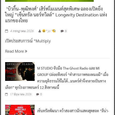
‘บิวกิ้น–พุฒิพงศ์’ เสิร์ฟโมเมนต์สุดพิเศษ ฉลองเปิดยิ่ง
ใหญ่ “เซ็นทรัล นอร์ทวิลล์” Longevity Destination แห่ง
แรกของไทย
0
4 กรกฎาคม 2026
^ jo ^
เปิดประสบการณ์ “Multiply
Read More
M STUDIO จับมือ The Ghost Radio และ MI
GROUP ปล่อยทีเซอร์ “คำสารภาพของหมอผี” เมื่อ
ความยุติธรรมใช้ไม่ได้…มนตร์ดำจึงกลายเป็นทาง
เลือก” ทุกโรงภาพยนตร์ 12 สิงหาคมนี้
0
17 มิถุนายน 2026
เซ็นทรัลพัฒนา คว้าสองสาวนักแสดงสุดฮอต “ลีน่า-