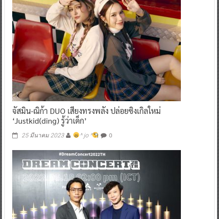
จัสมิน-ณิก้า DUO เสียงทรงพลัง ปล่อยซิงเกิลใหม่
‘Justkid(ding) รู้ว่าเด็ก’
0
25 มีนาคม 2023
^ jo ^