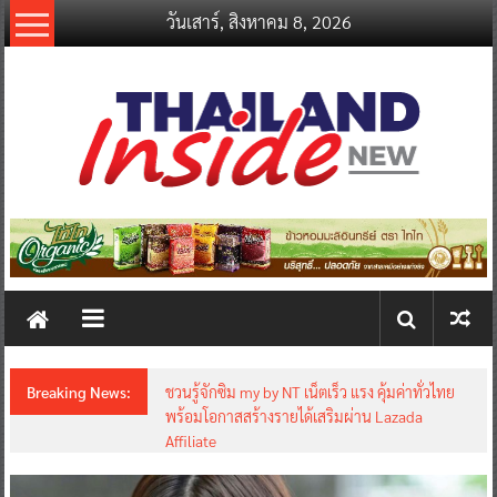
Skip
วันเสาร์, สิงหาคม 8, 2026
to
content
thailandinsidenew.com
Thailand
Inside
New
Breaking News:
ชวนรู้จักซิม my by NT เน็ตเร็ว แรง คุ้มค่าทั่วไทย
พร้อมโอกาสสร้างรายได้เสริมผ่าน Lazada
Affiliate