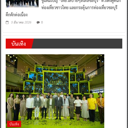
ชูแคมเปญ “เที่ยวสบายๆสไตล์ชลบุรี” หวังดึงดูดนัก
ท่องเที่ยวชาวไทย และกระตุ้นการท่องเที่ยวชลบุรี
คึกคักต่อเนื่อง
0
5 มีนาคม 2026
บันเทิง
บันเทิง