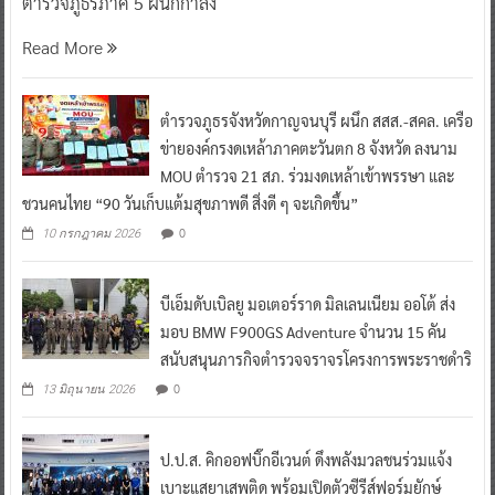
ตำรวจภูธรภาค 5 ผนึกกำลัง
Read More
ตำรวจภูธรจังหวัดกาญจนบุรี ผนึก สสส.-สคล. เครือ
ข่ายองค์กรงดเหล้าภาคตะวันตก 8 จังหวัด ลงนาม
MOU ตำรวจ 21 สภ. ร่วมงดเหล้าเข้าพรรษา และ
ชวนคนไทย “90 วันเก็บแต้มสุขภาพดี สิ่งดี ๆ จะเกิดขึ้น”
0
10 กรกฎาคม 2026
บีเอ็มดับเบิลยู มอเตอร์ราด มิลเลนเนียม ออโต้ ส่ง
มอบ BMW F900GS Adventure จำนวน 15 คัน
สนับสนุนภารกิจตำรวจจราจรโครงการพระราชดำริ
0
13 มิถุนายน 2026
ป.ป.ส. คิกออฟบิ๊กอีเวนต์ ดึงพลังมวลชนร่วมแจ้ง
เบาะแสยาเสพติด พร้อมเปิดตัวซีรีส์ฟอร์มยักษ์