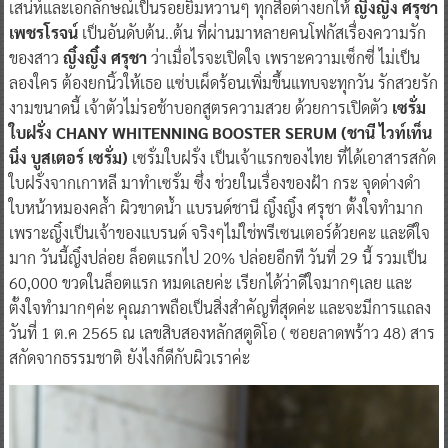
เสน่ห์และเอกลักษณ์เป็นรอยยิ้มหวานๆ ทุกสื่อต่างยกให้
ญิ๋งญิ๋ง ศรุชา
เพชรโรจน์
เป็นอันดับต้น..ต้น ที่ผ่านมาหลายคนโฟกัสเรื่องความรัก
ของสาว
ญิ๋งญิ๋ง ศรุชา
ว่าเมื่อไรจะเปิดใจ เพราะความเซ็กซี่ ไม่เป็น
ลองใคร ต้องยกนิ้วให้เธอ แซ่บเผ็ดร้อนเพิ่มขึ้นแทบจะทุกวัน รักสวยรัก
งามขนาดนี้ เจ้าตัวไม่รอช้าบอกสูตรความสวย ด้วยการเปิดตัว
เซรั่ม
ใบฝรั่ง CHANY WHITENNING BOOSTER SERUM (ชานี ไวท์เท็น
นิ่ง บูสเตอร์ เซรั่ม)
เซรั่มใบฝรั่ง เป็นเจ้าแรกของไทย ที่ได้เอาสารสกัด
ใบฝรั่งจากเกาหลี มาทำเซรั่ม ซึ่ง ช่วยในเรื่องของฝ้า กระ จุดด่างดำ
ใบหน้าหมองคล้ำ ผิวขาดน้ำ แบรนด์ชานี ญิ๋งญิ๋ง ศรุชา ตั้งใจทำมาก
เพราะญิ๋งเป็นเจ้าของแบรนด์ จริงๆไม่ใช่พรีเซนเตอร์ด้วยคะ และดีใจ
มาก วันนี้ญิ๋งปล่อย ล็อตแรกไป 20% ปล่อยอีกที วันที่ 29 นี้ รวมเป็น
60,000 ขวดในล็อตแรก หมดเลยค่ะ เรียกได้ว่าดีใจมากๆเลย และ
ตั้งใจทำมากๆค่ะ คุณภาพถือเป็นสิ่งสำคัญที่สุดค่ะ และจะมีการแถลง
วันที่ 1 ต.ค 2565 ณ เลขสิบสองหลักสตูดิโอ ( ซอยลาดพร้าว 48) สาร
สกัดจากธรรมชาติ ยังไงก็ดีกับผิวเราค่ะ