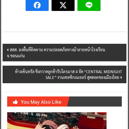
Post
สสส. ลงพื้นที่ติดตาม ความปลอดภัยทางม้าลายหน้าโรงเรียน
จ.ขอนแก่น
navigation
ห้างเซ็นทรัล ชิงกวาดลูกค้ารับไตรมาส 4 จัด “CENTRAL MIDNIGHT
SALE” งานเซลซิกเนเจอร์ สุดฮอตของเมืองไทย
You May Also Like