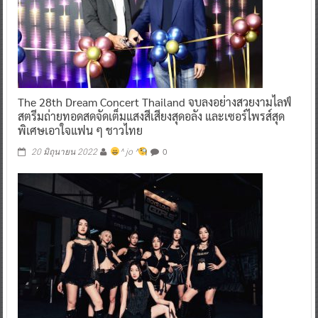
The 28th Dream Concert Thailand จบลงอย่างสวยงามไลฟ์
สตรีมถ่ายทอดสดจัดเต็มแสงสีเสียงสุดอลัง และเซอร์ไพรส์สุด
พิเศษเอาใจแฟน ๆ ชาวไทย
0
20 มิถุนายน 2022
^ jo ^