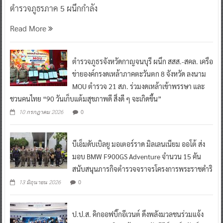
ตำรวจภูธรภาค 5 ผนึกกำลัง
Read More
ตำรวจภูธรจังหวัดกาญจนบุรี ผนึก สสส.-สคล. เครือ
ข่ายองค์กรงดเหล้าภาคตะวันตก 8 จังหวัด ลงนาม
MOU ตำรวจ 21 สภ. ร่วมงดเหล้าเข้าพรรษา และ
ชวนคนไทย “90 วันเก็บแต้มสุขภาพดี สิ่งดี ๆ จะเกิดขึ้น”
0
10 กรกฎาคม 2026
บีเอ็มดับเบิลยู มอเตอร์ราด มิลเลนเนียม ออโต้ ส่ง
มอบ BMW F900GS Adventure จำนวน 15 คัน
สนับสนุนภารกิจตำรวจจราจรโครงการพระราชดำริ
0
13 มิถุนายน 2026
ป.ป.ส. คิกออฟบิ๊กอีเวนต์ ดึงพลังมวลชนร่วมแจ้ง