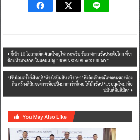
Post
ชี้เป้า 10 ไอเทมเด็ด #ลดใหญ่ไฟกระพริบ รับเทศกาลช้อประดับโลก ที่ขา
ช้อปห้ามพลาด! ในแคมเปญ “ROBINSON BLACK FRIDAY”
navigation
ปรับโฉมครั้งยิ่งใหญ่! ‘ห้างโรบินสัน ศรีราชา’ ดึงอัตลักษณ์โดดเด่นของท้อง
ถิ่น สร้างสีสันของการช้อปปิ้งมากกว่าที่เคย ให้นักช้อป ‘แซ่บลุคใหม่! ช้อ
ปมันส์อันลิมิต’
You May Also Like