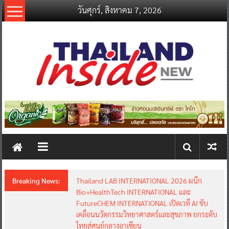
Skip
วันศุกร์, สิงหาคม 7, 2026
to
content
thailandinsidenew.com
Thailand
Inside
New
Breaking News:
Thailand LAB INTERNATIONAL 2026 ผนึก
Bio+HealthTech INTERNATIONAL และ
FutureCHEM INTERNATIONAL เปิดเวที AI ขับ
เคลื่อนนวัตกรรมวิทยาศาสตร์และสุขภาพ ยกระดับ
ไทยสู่ศูนย์กลางอาเซียน