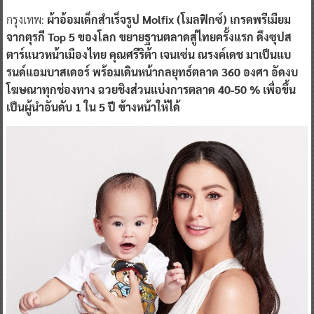
กรุงเทพ:
ผ้าอ้อมเด็กสำเร็จรูป Molfix (โมลฟิกซ์) เกรดพรีเมียม
จากตุรกี Top 5 ของโลก ขยายฐานตลาดสู่ไทยครั้งแรก ดึงซุปส
ตาร์แนวหน้าเมืองไทย คุณศรีริต้า เจนเซ่น ณรงค์เดช มาเป็นแบ
รนด์แอมบาสเดอร์ พร้อมเดินหน้ากลยุทธ์ตลาด 360 องศา อัดงบ
โฆษณาทุกช่องทาง ฉวยชิงส่วนแบ่งการตลาด 40-50 % เพื่อขึ้น
เป็นผู้นำอันดับ 1 ใน 5 ปี ข้างหน้าให้ได้