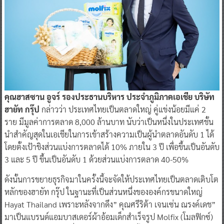
คุณฮาสซาน อูจร์ รองประธานบริหาร ประจำภูมิภาคเอเชีย บริษัท
ฮายัท กรุ๊ป
กล่าวว่า ประเทศไทยเป็นตลาดใหญ่ คู่แข่งน้อยมีแค่ 2
ราย มีมูลค่าการตลาด 8,000 ล้านบาท นับว่าเป็นหนึ่งในประเทศชั้น
นำสำคัญสุดในเอเชียในการเข้าสร้างความเป็นผู้นำตลาดอันดับ 1 ได้
โดยตั้งเป้าชิงส่วนแบ่งการตลาดได้ 10% ภายใน 3 ปี เพื่อขึ้นเป็นอันดับ
3 และ 5 ปี ขึ้นเป็นอันดับ 1 ด้วยส่วนแบ่งการตลาด 40-50%
ดังนั้นการขยายธุรกิจมาในครั้งนี้จะจัดให้ประเทศไทยเป็นตลาดเติบโต
หลักของฮายัท กรุ๊ป ในฐานะที่เป็นส่วนหนึ่งขององค์กรขนาดใหญ่
Hayat Thailand เพราะหลังจากดึง” คุณศรีริต้า เจนเซ่น ณรงค์เดช”
มาเป็นแบรนด์แอมบาสเดอร์ผ้าอ้อมเด็กสำเร็จรูป Molfix (โมลฟิกซ์)