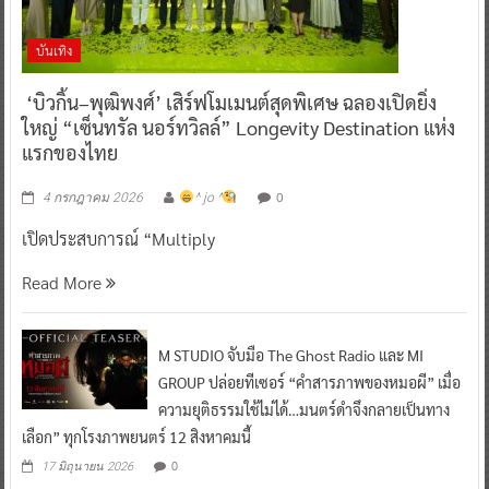
บันเทิง
‘บิวกิ้น–พุฒิพงศ์’ เสิร์ฟโมเมนต์สุดพิเศษ ฉลองเปิดยิ่ง
ใหญ่ “เซ็นทรัล นอร์ทวิลล์” Longevity Destination แห่ง
แรกของไทย
0
4 กรกฎาคม 2026
^ jo ^
เปิดประสบการณ์ “Multiply
Read More
M STUDIO จับมือ The Ghost Radio และ MI
GROUP ปล่อยทีเซอร์ “คำสารภาพของหมอผี” เมื่อ
ความยุติธรรมใช้ไม่ได้…มนตร์ดำจึงกลายเป็นทาง
เลือก” ทุกโรงภาพยนตร์ 12 สิงหาคมนี้
0
17 มิถุนายน 2026