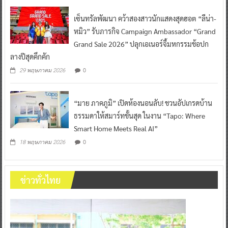
เซ็นทรัลพัฒนา คว้าสองสาวนักแสดงสุดฮอต “ลีน่า-
หมิว” รับภารกิจ Campaign Ambassador “Grand
Grand Sale 2026” ปลุกเอเนอร์จี้มหกรรมช้อปก
ลางปีสุดคึกคัก
0
29 พฤษภาคม 2026
“มาย ภาคภูมิ” เปิดห้องนอนลับ! ชวนอัปเกรดบ้าน
ธรรมดาให้สมาร์ทขั้นสุด ในงาน “Tapo: Where
Smart Home Meets Real AI”
0
18 พฤษภาคม 2026
ข่าวทั่วไทย