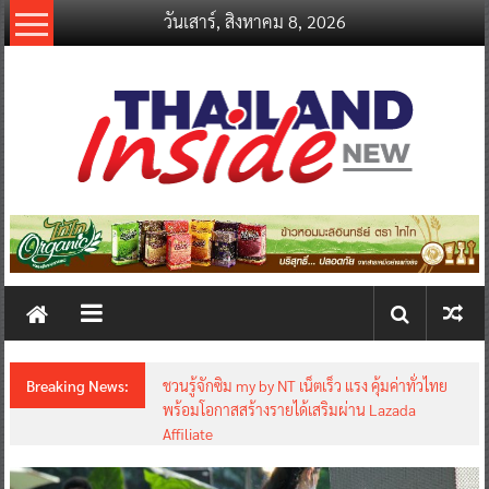
Skip
วันเสาร์, สิงหาคม 8, 2026
to
content
thailandinsidenew.com
Thailand
Inside
New
Breaking News:
ชวนรู้จักซิม my by NT เน็ตเร็ว แรง คุ้มค่าทั่วไทย
พร้อมโอกาสสร้างรายได้เสริมผ่าน Lazada
Affiliate