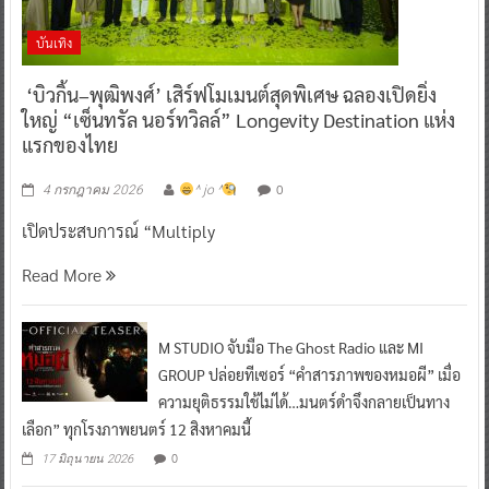
บันเทิง
‘บิวกิ้น–พุฒิพงศ์’ เสิร์ฟโมเมนต์สุดพิเศษ ฉลองเปิดยิ่ง
ใหญ่ “เซ็นทรัล นอร์ทวิลล์” Longevity Destination แห่ง
แรกของไทย
0
4 กรกฎาคม 2026
^ jo ^
เปิดประสบการณ์ “Multiply
Read More
M STUDIO จับมือ The Ghost Radio และ MI
GROUP ปล่อยทีเซอร์ “คำสารภาพของหมอผี” เมื่อ
ความยุติธรรมใช้ไม่ได้…มนตร์ดำจึงกลายเป็นทาง
เลือก” ทุกโรงภาพยนตร์ 12 สิงหาคมนี้
0
17 มิถุนายน 2026