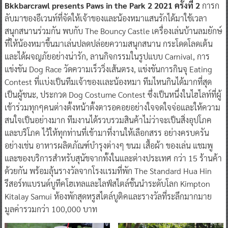
Bkkbarcrawl presents Paws in the Park 2 2021 ครั้งที่ 2
การก
ลับมาของอีเวนท์ที่จัดให้เจ้าของและน้องหมาแสนรักได้มาใช้เวลา
สนุกสนานร่วมกัน พบกับ The Bouncy Castle เครื่องเล่นบ้านลมยักษ์
ที่ให้น้องหมาขี้นมาเล่นปลดปล่อยความสนุกสนาน กระโดดโลดเต้น
และได้ผจญภัยอย่างน่ารัก, ลานกิจกรรมในรูปแบบ Carnival, การ
แข่งขัน Dog Race วัดความเร็ววิ่งเส้นตรง, แข่งขันการกินจุ Eating
Contest ที่เเบ่งเป็นทีมเจ้าของเเละน้องหมา ทีมไหนกินได้มากที่สุด
เป็นผู้ชนะ, ประกวด Dog Costume Contest ซึ่งเป็นหนึ่งในไฮไลท์ที่ผู้
เข้าร่วมทุกๆคนต่างตั้งหน้าตั้งตารอคอยอย่างใจจดใจจ่อและให้ความ
สนใจเป็นอย่างมาก ทีมงานได้รวบรวมสินค้าไม่ว่าจะเป็นสิ่งอุปโภค
และบริโภค ไว้ให้ทุกท่านที่เข้ามาที่งานให้เลือกสรร อย่างครบครัน
อย่างเช่น อาหารผลิตภัณฑ์บำรุงต่างๆ ขนม เสื้อผ้า ของเล่น แชมพู
และของบริการสำหรับสุนัขจากทั้งในและต่างประเทศ กว่า 15 ร้านค้า
ด้วยกัน พร้อมลุ้นรางวัลจากโรงเเรมที่พัก The Standard Hua Hin
รีสอร์ทแบรนด์บูทีคโฮเทลและไลฟ์สไตล์ชั้นนำระดับโลก Kimpton
Kitalay Samui ห้องพักสุดหรูสไตล์บูติคและรางวัลที่ระลึกมากมาย
มูลค่ารวมกว่า 100,000 บาท