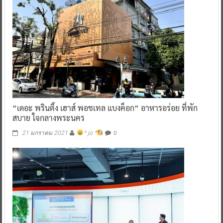
“เดอะ พรินติ้ง เฮาส์ พอชเทล แบงค็อก” อาหารอร่อย ที่พัก
สบาย ใจกลางพระนคร
0
21 มกราคม 2021
^ jo ^