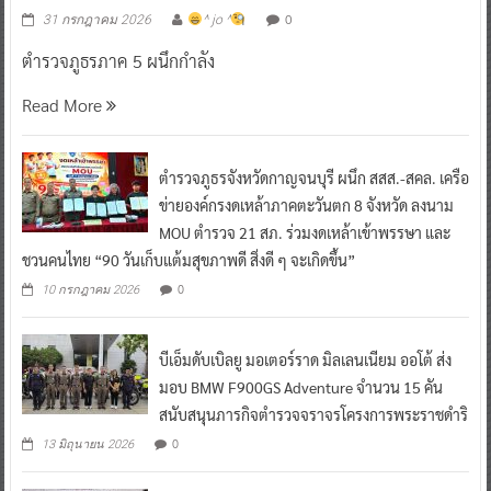
0
31 กรกฎาคม 2026
^ jo ^
ตำรวจภูธรภาค 5 ผนึกกำลัง
Read More
ตำรวจภูธรจังหวัดกาญจนบุรี ผนึก สสส.-สคล. เครือ
ข่ายองค์กรงดเหล้าภาคตะวันตก 8 จังหวัด ลงนาม
MOU ตำรวจ 21 สภ. ร่วมงดเหล้าเข้าพรรษา และ
ชวนคนไทย “90 วันเก็บแต้มสุขภาพดี สิ่งดี ๆ จะเกิดขึ้น”
0
10 กรกฎาคม 2026
บีเอ็มดับเบิลยู มอเตอร์ราด มิลเลนเนียม ออโต้ ส่ง
มอบ BMW F900GS Adventure จำนวน 15 คัน
สนับสนุนภารกิจตำรวจจราจรโครงการพระราชดำริ
0
13 มิถุนายน 2026