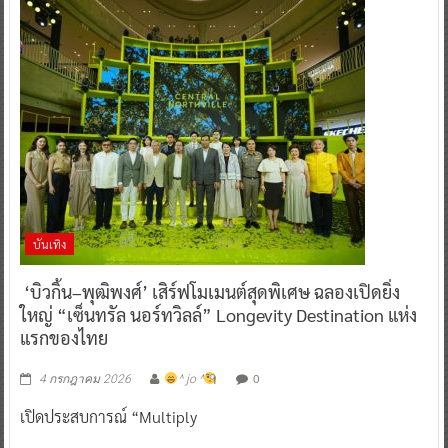
บันเทิง
‘บิวกิ้น–พุฒิพงศ์’ เสิร์ฟโมเมนต์สุดพิเศษ ฉลองเปิดยิ่ง
ใหญ่ “เซ็นทรัล นอร์ทวิลล์” Longevity Destination แห่ง
แรกของไทย
0
4 กรกฎาคม 2026
^ jo ^
เปิดประสบการณ์ “Multiply