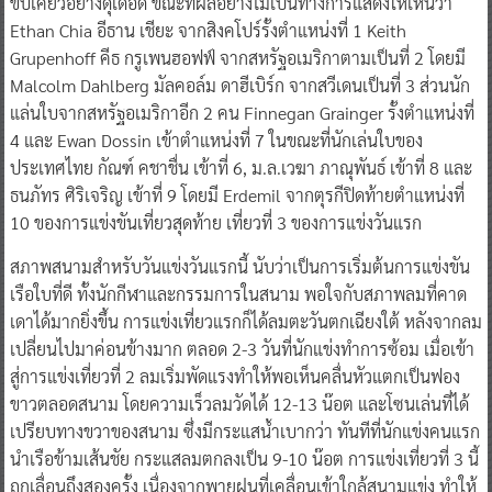
ขับเคี่ยวอย่างดุเดือด ขณะที่ผลอย่างไม่เป็นทางการแสดงให้เห็นว่า
Ethan Chia อีธาน เชียะ จากสิงคโปร์รั้งตำแหน่งที่ 1 Keith
Grupenhoff คีธ กรูเพนฮอฟฟ์ จากสหรัฐอเมริกาตามเป็นที่ 2 โดยมี
Malcolm Dahlberg มัลคอล์ม ดาฮีเบิร์ก จากสวีเดนเป็นที่ 3 ส่วนนัก
แล่นใบจากสหรัฐอเมริกาอีก 2 คน Finnegan Grainger รั้งตำแหน่งที่
4 และ Ewan Dossin เข้าตำแหน่งที่ 7 ในขณะที่นักเล่นใบของ
ประเทศไทย กัณฑ์ คชาชื่น เข้าที่ 6, ม.ล.เวฆา ภาณุพันธ์ เข้าที่ 8 และ
ธนภัทร ศิริเจริญ เข้าที่ 9 โดยมี Erdemil จากตุรกีปิดท้ายตำแหน่งที่
10 ของการแข่งขันเที่ยวสุดท้าย เที่ยวที่ 3 ของการแข่งวันแรก
สภาพสนามสำหรับวันแข่งวันแรกนี้ นับว่าเป็นการเริ่มต้นการแข่งขัน
เรือใบที่ดี ทั้งนักกีฬาและกรรมการในสนาม พอใจกับสภาพลมที่คาด
เดาได้มากยิ่งขึ้น การแข่งเที่ยวแรกก็ได้ลมตะวันตกเฉียงใต้ หลังจากลม
เปลี่ยนไปมาค่อนข้างมาก ตลอด 2-3 วันที่นักแข่งทำการซ้อม เมื่อเข้า
สู่การแข่งเที่ยวที่ 2 ลมเริ่มพัดแรงทำให้พอเห็นคลื่นหัวแตกเป็นฟอง
ขาวตลอดสนาม โดยความเร็วลมวัดได้ 12-13 น๊อต และโซนเล่นที่ได้
เปรียบทางขวาของสนาม ซึ่งมีกระแสน้ำเบากว่า ทันทีที่นักแข่งคนแรก
นำเรือข้ามเส้นชัย กระแสลมตกลงเป็น 9-10 น๊อต การแข่งเที่ยวที่ 3 นี้
ถูกเลื่อนถึงสองครั้ง เนื่องจากพายุฝนที่เคลื่อนเข้าใกล้สนามแข่ง ทำให้