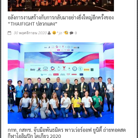
อลังการงานสร้างกับการกลับมาอย่างยิ่งใหญ่อีกครั้งของ
“THAIFIGHT ปลวกแดง”
0
30 พฤศจิกายน 2020
^ jo ^
กกท. กสทช. จับมือพันธมิตร พาวเว่อร์ออฟ ยูนิตี้ ถ่ายทอดสด
กีฬาโอลิมปิก โตเกียว 2020