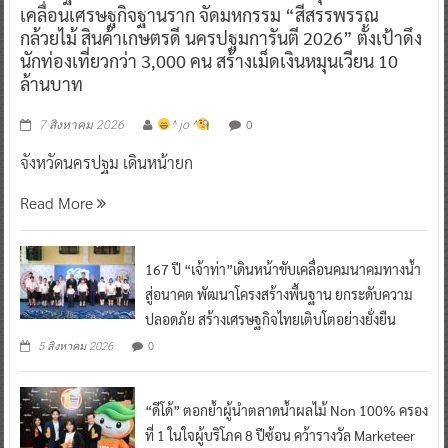
เคลื่อนเศรษฐกิจฐานราก จัดมหกรรม “สีสรรพรรณ
กล้วยไม้ สินค้าเกษตรดี นครปฐมการันตี 2026” ตั้งเป้าดึง
นักท่องเที่ยวกว่า 3,000 คน สร้างเม็ดเงินหมุนเวียน 10
ล้านบาท
0
7 สิงหาคม 2026
^ jo ^
จังหวัดนครปฐม เดินหน้ายก
Read More
167 ปี “เจ้าท่า”เดินหน้าขับเคลื่อนคมนาคมทางน้ำ
สู่อนาคต พัฒนาโครงสร้างพื้นฐาน ยกระดับความ
ปลอดภัย สร้างเศรษฐกิจไทยเติบโตอย่างยั่งยืน
0
5 สิงหาคม 2026
“ดีโด้” ตอกย้ำผู้นำตลาดน้ำผลไม้ Non 100% ครอง
ที่ 1 ในใจผู้บริโภค 8 ปีซ้อน คว้ารางวัล Marketeer