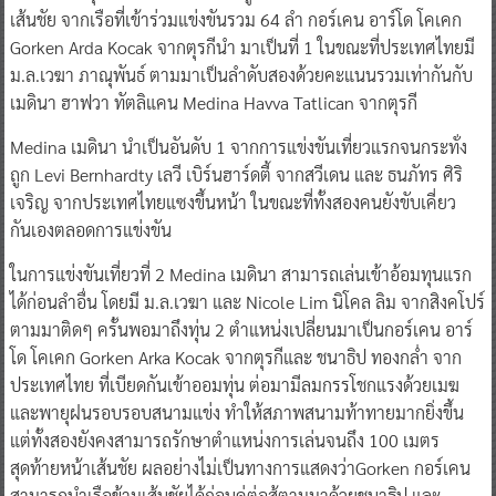
เส้นชัย จากเรือที่เข้าร่วมแข่งขันรวม 64 ลำ กอร์เคน อาร์โด โคเคก
Gorken Arda Kocak จากตุรกีนำ มาเป็นที่ 1 ในขณะที่ประเทศไทยมี
ม.ล.เวฆา ภาณุพันธ์ ตามมาเป็นลำดับสองด้วยคะแนนรวมเท่ากันกับ
เมดินา ฮาฟวา ทัตลิแคน Medina Havva Tatlican จากตุรกี
Medina เมดินา นำเป็นอันดับ 1 จากการแข่งขันเที่ยวแรกจนกระทั่ง
ถูก Levi Bernhardty เลวี เบิร์นฮาร์ดตี้ จากสวีเดน และ ธนภัทร ศิริ
เจริญ จากประเทศไทยแซงขึ้นหน้า ในขณะที่ทั้งสองคนยังขับเคี่ยว
กันเองตลอดการแข่งขัน
ในการแข่งขันเที่ยวที่ 2 Medina เมดินา สามารถเล่นเข้าอ้อมทุนแรก
ได้ก่อนลำอื่น โดยมี ม.ล.เวฆา และ Nicole Lim นิโคล ลิม จากสิงคโปร์
ตามมาติดๆ ครั้นพอมาถึงทุ่น 2 ตำแหน่งเปลี่ยนมาเป็นกอร์เคน อาร์
โด โคเคก Gorken Arka Kocak จากตุรกีและ ชนาธิป ทองกล่ำ จาก
ประเทศไทย ที่เบียดกันเข้าออมทุ่น ต่อมามีลมกรรโชกแรงด้วยเมฆ
และพายุฝนรอบรอบสนามแข่ง ทำให้สภาพสนามท้าทายมากยิ่งขึ้น
แต่ทั้งสองยังคงสามารถรักษาตำแหน่งการเล่นจนถึง 100 เมตร
สุดท้ายหน้าเส้นชัย ผลอย่างไม่เป็นทางการแสดงว่าGorken กอร์เคน
สามารถนำเรือข้ามเส้นชัยได้ก่อนคู่ต่อสู้ตามมาด้วยชนาธิป และ