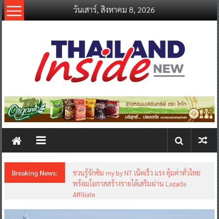
Skip
วันเสาร์, สิงหาคม 8, 2026
to
content
thailandinsidenew.com
Thailand
Inside
New
Breaking News:
ชวนรู้จักซิม my by NT เน็ตเร็ว แรง คุ้มค่าทั่วไทย
พร้อมโอกาสสร้างรายได้เสริมผ่าน Lazada
Affiliate