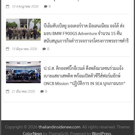
0
10 กรกฎาคม 2026
บีเอ็มดับเบิลยู มอเตอร์ราด มิลเลนเนียม ออโต้ ส่ง
มอบ BMW F900GS Adventure จำนวน 15 คัน
สนับสนุนภารกิจตำรวจจราจรโครงการพระราชดำริ
0
13 มิถุนายน 2026
ป.ป.ส. คิกออฟบิ๊กอีเวนต์ ดึงพลังมวลชนร่วมแจ้ง
เบาะแสยาเสพติด พร้อมเปิดตัวซีรีส์ฟอร์มยักษ์
ONCB Mission “ปฏิบัติการ IN SEA บุกเกาะนรก”
0
21 มีนาคม 2026
Copyright © 2026
thailandinsidenew.com
. All rights reserved. Theme:
ColorNews
by ThemeGrill. Powered by
WordPress
.