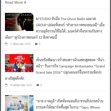
Read More
M STUDIO จับมือ The Ghost Radio และ MI
GROUP ปล่อยทีเซอร์ “คำสารภาพของหมอผี” เมื่อ
ความยุติธรรมใช้ไม่ได้…มนตร์ดำจึงกลายเป็นทาง
เลือก” ทุกโรงภาพยนตร์ 12 สิงหาคมนี้
0
17 มิถุนายน 2026
เซ็นทรัลพัฒนา คว้าสองสาวนักแสดงสุดฮอต “ลีน่า-
หมิว” รับภารกิจ Campaign Ambassador “Grand
Grand Sale 2026” ปลุกเอเนอร์จี้มหกรรมช้อปก
ลางปีสุดคึกคัก
0
29 พฤษภาคม 2026
“มาย ภาคภูมิ” เปิดห้องนอนลับ! ชวนอัปเกรดบ้าน
ธรรมดาให้สมาร์ทขั้นสุด ในงาน “Tapo: Where