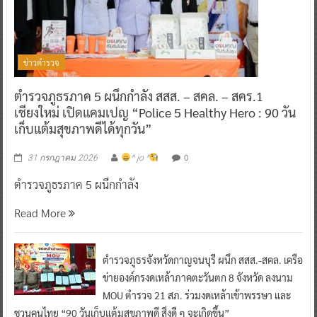
ข่าวตำรวจ
ตำรวจภูธรภาค 5 ผนึกกำลัง สสส. – สคล. – สคร.1
เชียงใหม่ เปิดแคมเปญ “Police 5 Healthy Hero : 90 วัน
เก็บแต้มสุขภาพดีได้ทุกวัน”
0
31 กรกฎาคม 2026
^ jo ^
ตำรวจภูธรภาค 5 ผนึกกำลัง
Read More
ตำรวจภูธรจังหวัดกาญจนบุรี ผนึก สสส.-สคล. เครือ
ข่ายองค์กรงดเหล้าภาคตะวันตก 8 จังหวัด ลงนาม
MOU ตำรวจ 21 สภ. ร่วมงดเหล้าเข้าพรรษา และ
ชวนคนไทย “90 วันเก็บแต้มสุขภาพดี สิ่งดี ๆ จะเกิดขึ้น”